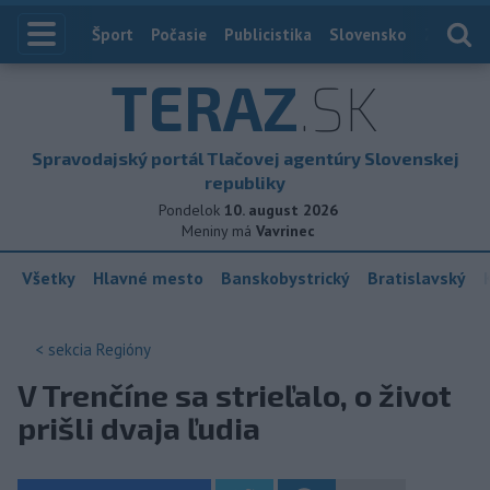
Index
Šport
Počasie
Publicistika
Slovensko
Zahranič
TERAZ
.SK
Spravodajský portál Tlačovej agentúry Slovenskej
republiky
Pondelok
10. august 2026
Meniny má
Vavrinec
Všetky
Hlavné mesto
Banskobystrický
Bratislavský
< sekcia
Regióny
V Trenčíne sa strieľalo, o život
prišli dvaja ľudia