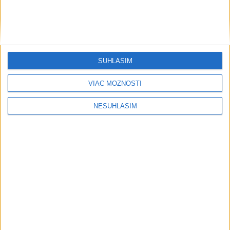
Tarabom o pomoci na Dunaji
Filip Kuffa tvrdí, že eurokomisia mu
dala za pravdu pri zonácii
SÚHLASÍM
Pri horúčavách myslite aj na zvieratá.
VIAC MOŽNOSTÍ
Viete, kedy potrebujú pomoc?
NESÚHLASÍM
ŠTIBRAVÁ: Štvrté miesto v silnej
svetovej konkurencii je výborné
Šport