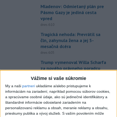
Mladenov: Odmietaný plán pre
Pásmo Gazy je jediná cesta
vpred
dnes 6:10
Tragická nehoda: Prevrátil sa
čln, zahynula žena a jej 5-
mesačná dcéra
dnes 6:05
Trump vymenoval Willa Scharfa
za nového právneho poradcu
Bieleho domu
Vážime si vaše súkromie
dnes 6:14
My a naši
partneri
ukladáme a/alebo pristupujeme k
Tajomníkom Najvyššej rady
informáciám na zariadení, napríklad pomocou súborov cookies,
národnej bezpečnosti v Iráne je
a spracúvame osobné údaje, ako sú jedinečné identifikátory a
M. Rezáí
štandardné informácie odosielané zariadením na
personalizovanú reklamu a obsah, meranie reklamy a obsahu,
dnes 6:02
prieskumy publika a vývoj služieb.
S vaším povolením môže