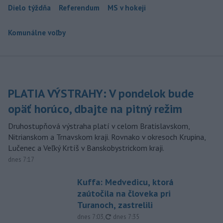
Dielo týždňa
Referendum
MS v hokeji
Komunálne voľby
PLATIA VÝSTRAHY: V pondelok bude
opäť horúco, dbajte na pitný režim
Druhostupňová výstraha platí v celom Bratislavskom,
Nitrianskom a Trnavskom kraji. Rovnako v okresoch Krupina,
Lučenec a Veľký Krtíš v Banskobystrickom kraji.
dnes 7:17
Kuffa: Medvedicu, ktorá
zaútočila na človeka pri
Turanoch, zastrelili
aktualizované
dnes 7:03
,
dnes 7:35