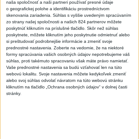
Vlani prišlo o život na celom
naša spoločnosť a naši partneri používať presné údaje
svete 350 humanitárnych
o geografickej polohe a identifikáciu prostredníctvom
pracovníkov
skenovania zariadenia. Súhlas s vyššie uvedeným spracúvaním
zo strany našej spoločnosti a našich 824 partnerov môžete
dnes 6:20
poskytnúť kliknutím na príslušné tlačidlo. Skôr než súhlas
Pamätný deň obetí banských
poskytnete, môžete kliknutím jeho poskytnutie odmietnuť alebo
nešťastí pripomína tragédiu v
si preštudovať podrobnejšie informácie a zmeniť svoje
prednostné nastavenia.
Zoberte na vedomie, že na niektoré
Handlovej
formy spracúvania vašich osobných údajov nepotrebujeme váš
dnes 5:15
súhlas, proti takémuto spracovaniu však máte právo namietať.
C3S: Západná Európa mala
Vaše prednostné nastavenia sa budú vzťahovať len na túto
webovú lokalitu. Svoje nastavenia môžete kedykoľvek zmeniť
najteplejší jún a júl od začiatku
alebo svoj súhlas odvolať návratom na túto webovú stránku
meraní
kliknutím na tlačidlo „Ochrana osobných údajov“ v dolnej časti
dnes 6:16
stránky.
PREKVAPENIE POD DUBŇOM:
Skalica vezie zo Žiliny všetky
body
aktualizované
včera 19:00
,
včera 20:10
Práve teraz