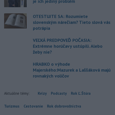
je ich jediný problém
OTESTUJTE SA: Rozumiete
slovenským nárečiam? Tieto slová vás
potrápia
VEĽKÁ PREDPOVEĎ POČASIA:
Extrémne horúčavy ustúpili. Alebo
žeby nie?
HRABKO o výhode
Majerského:Mazurek a Laššáková majú
rovnakých voličov
Aktuálne témy:
Kvízy
Podcasty
Rok Ľ.Štúra
Turizmus
Cestovanie
Rok dobrovoľníctva