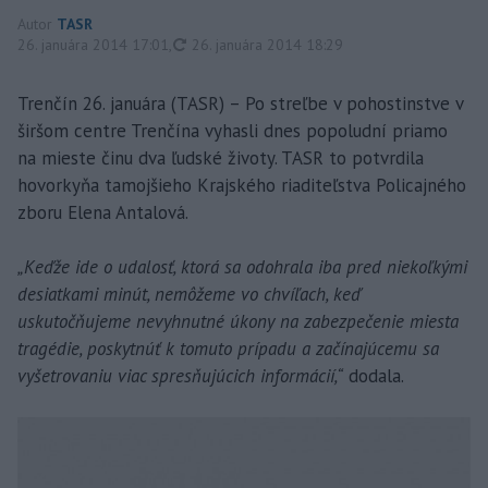
Autor
TASR
aktualizované
26. januára 2014 17:01
,
26. januára 2014 18:29
Trenčín 26. januára (TASR) – Po streľbe v pohostinstve v
širšom centre Trenčína vyhasli dnes popoludní priamo
na mieste činu dva ľudské životy. TASR to potvrdila
hovorkyňa tamojšieho Krajského riaditeľstva Policajného
zboru Elena Antalová.
„Keďže ide o udalosť, ktorá sa odohrala iba pred niekoľkými
desiatkami minút, nemôžeme vo chvíľach, keď
uskutočňujeme nevyhnutné úkony na zabezpečenie miesta
tragédie, poskytnúť k tomuto prípadu a začínajúcemu sa
vyšetrovaniu viac spresňujúcich informácií,“
dodala.