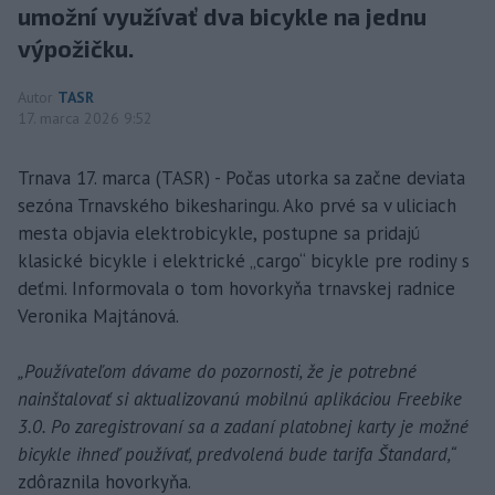
umožní využívať dva bicykle na jednu
výpožičku.
Autor
TASR
17. marca 2026 9:52
Trnava 17. marca (TASR) - Počas utorka sa začne deviata
sezóna Trnavského bikesharingu. Ako prvé sa v uliciach
mesta objavia elektrobicykle, postupne sa pridajú
klasické bicykle i elektrické „cargo“ bicykle pre rodiny s
deťmi. Informovala o tom hovorkyňa trnavskej radnice
Veronika Majtánová.
„Používateľom dávame do pozornosti, že je potrebné
nainštalovať si aktualizovanú mobilnú aplikáciou Freebike
3.0. Po zaregistrovaní sa a zadaní platobnej karty je možné
bicykle ihneď používať, predvolená bude tarifa Štandard,“
zdôraznila hovorkyňa.