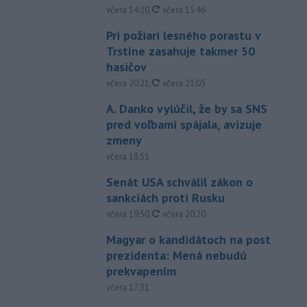
aktualizované
včera 14:20
,
včera 15:46
Pri požiari lesného porastu v
Trstíne zasahuje takmer 50
hasičov
aktualizované
včera 20:21
,
včera 21:05
A. Danko vylúčil, že by sa SNS
pred voľbami spájala, avizuje
zmeny
včera 18:51
Senát USA schválil zákon o
sankciách proti Rusku
aktualizované
včera 19:50
,
včera 20:20
Magyar o kandidátoch na post
prezidenta: Mená nebudú
prekvapením
včera 17:31