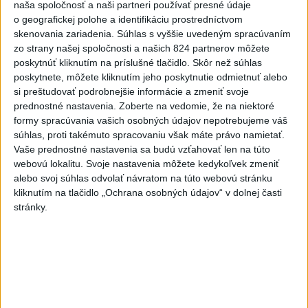
naša spoločnosť a naši partneri používať presné údaje
o geografickej polohe a identifikáciu prostredníctvom
5
Van Gogh si podmanil Bratislavu
skenovania zariadenia. Súhlas s vyššie uvedeným spracúvaním
zo strany našej spoločnosti a našich 824 partnerov môžete
6
Románsky palác na Spišskom hrade sa podarilo staticky
poskytnúť kliknutím na príslušné tlačidlo. Skôr než súhlas
zabezpečiť
poskytnete, môžete kliknutím jeho poskytnutie odmietnuť alebo
si preštudovať podrobnejšie informácie a zmeniť svoje
7
ÚPLNÉ ZATMENIE SLNKA: Časť Európy zahalí tma,
prednostné nastavenia.
Zoberte na vedomie, že na niektoré
hrozia dôsledky
formy spracúvania vašich osobných údajov nepotrebujeme váš
súhlas, proti takémuto spracovaniu však máte právo namietať.
Najnovšie správy na Teraz.sk
Vaše prednostné nastavenia sa budú vzťahovať len na túto
webovú lokalitu. Svoje nastavenia môžete kedykoľvek zmeniť
Vyhlásenia
alebo svoj súhlas odvolať návratom na túto webovú stránku
kliknutím na tlačidlo „Ochrana osobných údajov“ v dolnej časti
Priame prenosy z Národnej rady SR
stránky.
Politika na sociálnych sieťach