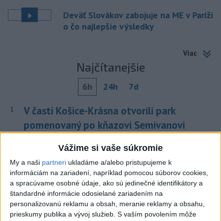
Deväť Slovákov zabojuje na ME v Paríži
o čo najlepšie výsledky
Viac
Najčítanejšie
6h
24h
7d
V časti Košice-Krásna otvorili park
1
pomenovaný po kňazovi Semivanovi
2
ČIASTOČNÉ ZATMENIE SLNKA: Pozorovať sa bude dať v
Vážime si vaše súkromie
stredu
My a naši
partneri
ukladáme a/alebo pristupujeme k
informáciám na zariadení, napríklad pomocou súborov cookies,
3
VEĽKÁ PREDPOVEĎ POČASIA: Extrémne horúčavy
a spracúvame osobné údaje, ako sú jedinečné identifikátory a
ustúpili. Alebo žeby nie?
štandardné informácie odosielané zariadením na
personalizovanú reklamu a obsah, meranie reklamy a obsahu,
4
Pri požiari lesného porastu v Trstíne zasahuje takmer 50
prieskumy publika a vývoj služieb.
S vaším povolením môže
hasičov