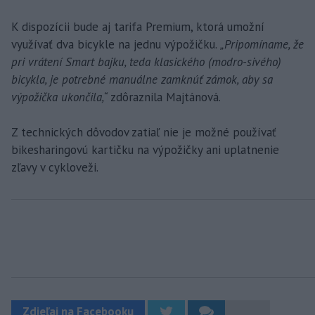
K dispozícii bude aj tarifa Premium, ktorá umožní
využívať dva bicykle na jednu výpožičku.
„Pripomíname, že
pri vrátení Smart bajku, teda klasického (modro-sivého)
bicykla, je potrebné manuálne zamknúť zámok, aby sa
výpožička ukončila,“
zdôraznila Majtánová.
Z technických dôvodov zatiaľ nie je možné používať
bikesharingovú kartičku na výpožičky ani uplatnenie
zľavy v cykloveži.
Zdieľaj na Facebooku