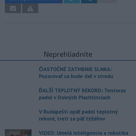
Neprehliadnite
ČIASTOČNÉ ZATMENIE SLNKA:
Pozorovať sa bude dať v stredu
ĎALŠÍ TEPLOTNÝ REKORD: Tentoraz
padol v Dolných Plachtinciach
V Budapešti opäť padol teplotný
rekord, tretí za päť týždňov
VIDEO: Umelá inteligencia a robotika