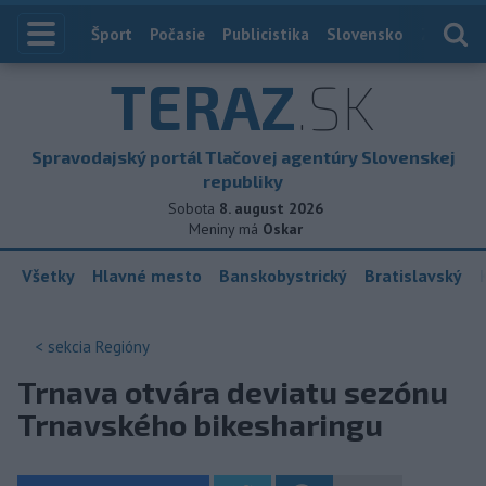
Index
Šport
Počasie
Publicistika
Slovensko
Zahranič
TERAZ
.SK
Spravodajský portál Tlačovej agentúry Slovenskej
republiky
Sobota
8. august 2026
Meniny má
Oskar
Všetky
Hlavné mesto
Banskobystrický
Bratislavský
< sekcia
Regióny
Trnava otvára deviatu sezónu
Trnavského bikesharingu