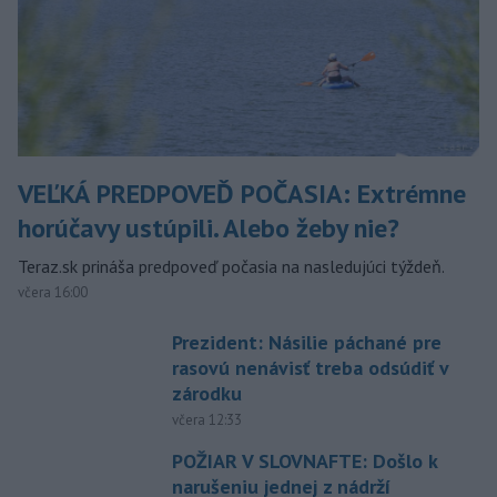
VEĽKÁ PREDPOVEĎ POČASIA: Extrémne
horúčavy ustúpili. Alebo žeby nie?
Teraz.sk prináša predpoveď počasia na nasledujúci týždeň.
včera 16:00
Prezident: Násilie páchané pre
rasovú nenávisť treba odsúdiť v
zárodku
včera 12:33
POŽIAR V SLOVNAFTE: Došlo k
narušeniu jednej z nádrží