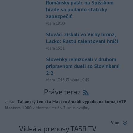
Románsky palác na Spišskom
hrade sa podarilo staticky
zabezpečiť
včera 18:00
Slováci získali vo Vichy bronz,
Lacko: Rastú talentovaní hráči
včera 15:51
Slovenky remizovali v druhom
prípravnom dueli so Slovinkami
2:2
aktualizované
včera 17:13
,
včera 19:45
Práve teraz
-
Taliansky tenista Matteo Arnaldi vypadol na turnaji ATP
21:30
Masters 1000
v Montreale už v 3. kole dvojhry.
Viac
Videá a prenosy TASR TV