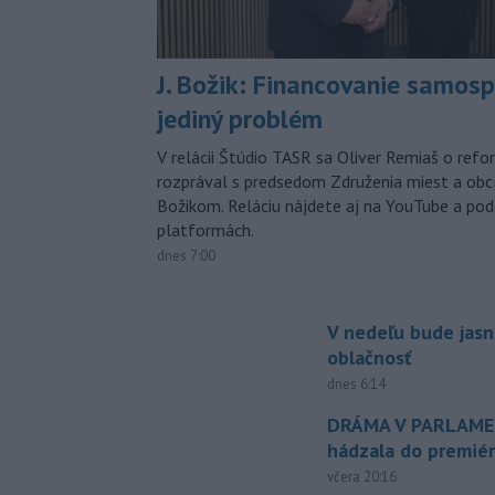
J. Božik: Financovanie samospr
jediný problém
V relácii Štúdio TASR sa Oliver Remiaš o ref
rozprával s predsedom Združenia miest a ob
Božikom. Reláciu nájdete aj na YouTube a po
platformách.
dnes 7:00
V nedeľu bude jasn
oblačnosť
dnes 6:14
DRÁMA V PARLAMEN
hádzala do premiér
včera 20:16