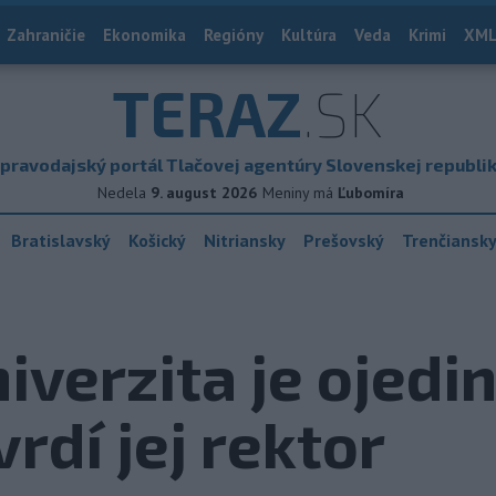
Zahraničie
Ekonomika
Regióny
Kultúra
Veda
Krimi
XML
TERAZ
.SK
pravodajský portál Tlačovej agentúry Slovenskej republi
Nedela
9. august 2026
Meniny má
Ľubomíra
Bratislavský
Košický
Nitriansky
Prešovský
Trenčiansk
iverzita je ojedi
vrdí jej rektor