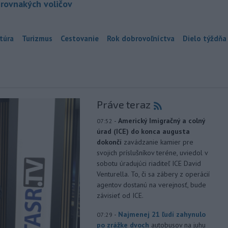
 rovnakých voličov
túra
Turizmus
Cestovanie
Rok dobrovoľníctva
Dielo týždňa
Práve teraz
-
Americký Imigračný a colný
07:52
úrad (ICE) do konca augusta
dokončí
zavádzanie kamier pre
svojich príslušníkov teréne, uviedol v
sobotu úradujúci riaditeľ ICE David
Venturella. To, či sa zábery z operácií
agentov dostanú na verejnosť, bude
závisieť od ICE.
-
Najmenej 21 ľudí zahynulo
07:29
po zrážke dvoch
autobusov na juhu