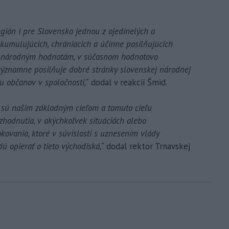
egión i pre Slovensko jednou z ojedinelých a
akumulujúcich, chrániacich a účinne posilňujúcich
ým národným hodnotám, v súčasnom hodnotovo
ýznamne posilňuje dobré stránky slovenskej národnej
itu občanov v spoločnosti,“
dodal v reakcii Šmid.
í sú naším základným cieľom a tomuto cieľu
hodnutia, v akýchkoľvek situáciách alebo
kovania, ktoré v súvislosti s uznesením vlády
 opierať o tieto východiská,“
dodal rektor Trnavskej