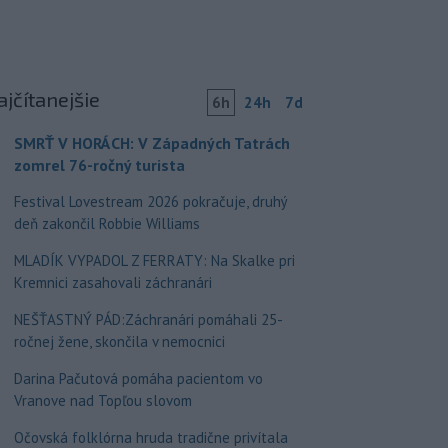
ajčítanejšie
6h
24h
7d
SMRŤ V HORÁCH: V Západných Tatrách
zomrel 76-ročný turista
Festival Lovestream 2026 pokračuje, druhý
deň zakončil Robbie Williams
MLADÍK VYPADOL Z FERRATY: Na Skalke pri
Kremnici zasahovali záchranári
NEŠŤASTNÝ PÁD:Záchranári pomáhali 25-
ročnej žene, skončila v nemocnici
Darina Pačutová pomáha pacientom vo
Vranove nad Topľou slovom
Očovská folklórna hruda tradične privítala