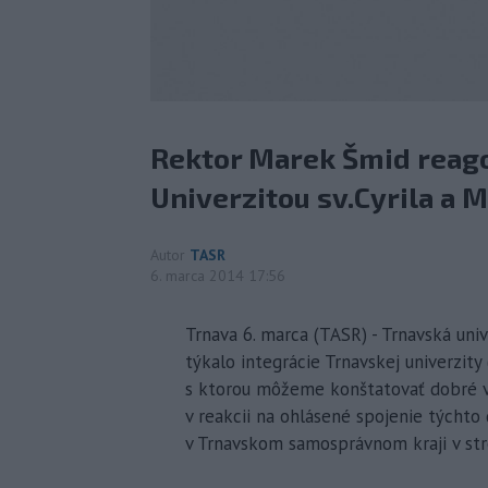
Rektor Marek Šmid reago
Univerzitou sv.Cyrila a 
Autor
TASR
6. marca 2014 17:56
Trnava 6. marca (TASR) - Trnavská univ
týkalo integrácie Trnavskej univerzity
s ktorou môžeme konštatovať dobré v
v reakcii na ohlásené spojenie týchto
v Trnavskom samosprávnom kraji v str