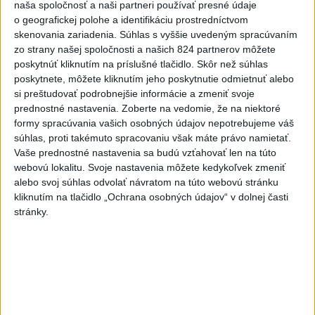
naša spoločnosť a naši partneri používať presné údaje
Deväť Slovákov zabojuje na ME
o geografickej polohe a identifikáciu prostredníctvom
v Paríži o čo najlepšie výsledky
skenovania zariadenia. Súhlas s vyššie uvedeným spracúvaním
dnes 13:05
zo strany našej spoločnosti a našich 824 partnerov môžete
poskytnúť kliknutím na príslušné tlačidlo. Skôr než súhlas
Práve teraz
poskytnete, môžete kliknutím jeho poskytnutie odmietnuť alebo
si preštudovať podrobnejšie informácie a zmeniť svoje
-
Podpredsedníčka vykonávajúca funkciu predsedu
13:41
prednostné nastavenia.
Zoberte na vedomie, že na niektoré
maďarského
Národného zhromaždenia Anikó Hallerová Nagyová vo
formy spracúvania vašich osobných údajov nepotrebujeme váš
štvrtok oznámila, že v súlade s návrhom poslaneckého klubu vládnej
súhlas, proti takémuto spracovaniu však máte právo namietať.
strany Tisza rozhodne zákonodarný zbor o novej hlave štátu na
Vaše prednostné nastavenia sa budú vzťahovať len na túto
budúci utorok.
webovú lokalitu. Svoje nastavenia môžete kedykoľvek zmeniť
alebo svoj súhlas odvolať návratom na túto webovú stránku
kliknutím na tlačidlo „Ochrana osobných údajov“ v dolnej časti
Viac
Videá a prenosy TASR TV
stránky.
Deväť Slovákov zabojuje na ME v Paríži
o čo najlepšie výsledky
Viac