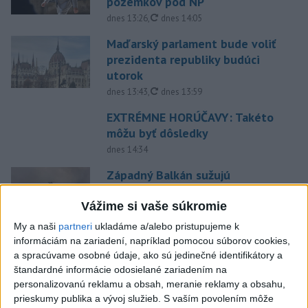
pozemkov pod NP
aktualizované
dnes 13:26
,
dnes 14:05
Maďarský parlament bude voliť
prezidenta republiky budúci
utorok
aktualizované
dnes 13:43
,
dnes 13:59
EXTRÉMNE HORÚČAVY: Takéto
môžu byť dôsledky
dnes 14:34
Západný Balkán sužujú
rozsiahle požiare, teploty
stúpli na 40 stupňov
Vážime si vaše súkromie
dnes 13:00
My a naši
partneri
ukladáme a/alebo pristupujeme k
informáciám na zariadení, napríklad pomocou súborov cookies,
Vozinha dostal veľkolepú
a spracúvame osobné údaje, ako sú jedinečné identifikátory a
prezentáciu, dres mu priniesol
štandardné informácie odosielané zariadením na
parašutista
personalizovanú reklamu a obsah, meranie reklamy a obsahu,
dnes 11:40
prieskumy publika a vývoj služieb.
S vaším povolením môže