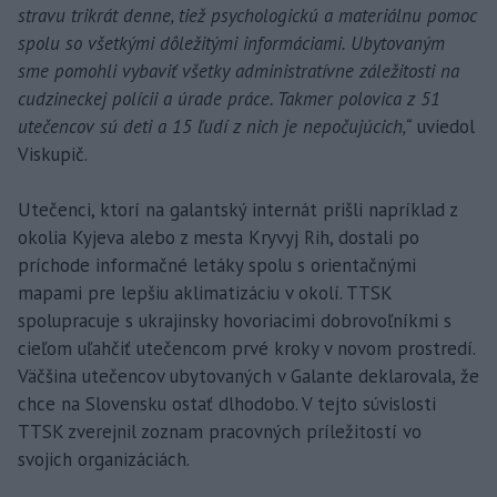
stravu trikrát denne, tiež psychologickú a materiálnu pomoc
spolu so všetkými dôležitými informáciami. Ubytovaným
sme pomohli vybaviť všetky administratívne záležitosti na
cudzineckej polícii a úrade práce. Takmer polovica z 51
utečencov sú deti a 15 ľudí z nich je nepočujúcich,“
uviedol
Viskupič.
Utečenci, ktorí na galantský internát prišli napríklad z
okolia Kyjeva alebo z mesta Kryvyj Rih, dostali po
príchode informačné letáky spolu s orientačnými
mapami pre lepšiu aklimatizáciu v okolí. TTSK
spolupracuje s ukrajinsky hovoriacimi dobrovoľníkmi s
cieľom uľahčiť utečencom prvé kroky v novom prostredí.
Väčšina utečencov ubytovaných v Galante deklarovala, že
chce na Slovensku ostať dlhodobo. V tejto súvislosti
TTSK zverejnil zoznam pracovných príležitostí vo
svojich organizáciách.