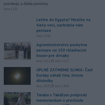
potrebujú, a ďalšie pomôcky.
dnes 12:31
Letíte do Egypta? Myslite na
tieto veci, zachránia vám
peniaze
dnes 15:00
Agroministerstvo poskytne
peniaze na 150 chladiacich
boxov pre diviaky
aktualizované
dnes 12:11
,
dnes 13:22
ÚPLNÉ ZATMENIE SLNKA: Časť
Európy zahalí tma, hrozia
dôsledky
aktualizované
dnes 13:35
,
dnes 14:03
Taraba s Takáčom podpísali
memorandum o prechode