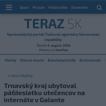
Index
Šport
Počasie
Publicistika
Slovensko
Zahranič
TERAZ
.SK
Spravodajský portál Tlačovej agentúry Slovenskej
republiky
Štvrtok
6. august 2026
Meniny má
Jozefína
Všetky
Hlavné mesto
Banskobystrický
Bratislavský
< sekcia
Regióny
Trnavský kraj ubytoval
päťdesiatku utečencov na
internáte v Galante