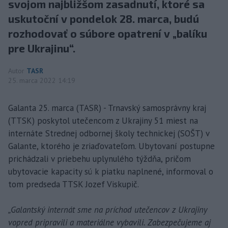
svojom najbližšom zasadnutí, ktoré sa
uskutoční v pondelok 28. marca, budú
rozhodovať o súbore opatrení v „balíku
pre Ukrajinu“.
Autor
TASR
25. marca 2022 14:19
Galanta 25. marca (TASR) - Trnavský samosprávny kraj
(TTSK) poskytol utečencom z Ukrajiny 51 miest na
internáte Strednej odbornej školy technickej (SOŠT) v
Galante, ktorého je zriaďovateľom. Ubytovaní postupne
prichádzali v priebehu uplynulého týždňa, pričom
ubytovacie kapacity sú k piatku naplnené, informoval o
tom predseda TTSK Jozef Viskupič.
„Galantský internát sme na príchod utečencov z Ukrajiny
vopred pripravili a materiálne vybavili. Zabezpečujeme aj