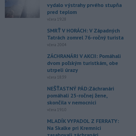
vydalo výstrahy prvého stupňa
pred teplom
včera 19:28
SMRŤ V HORÁCH: V Západných
Tatrách zomrel 76-ročný turista
včera 20:04
ZÁCHRANÁRI V AKCII: Pomáhali
dvom poľským turistkám, obe
utrpeli úrazy
včera 18:39
NEŠŤASTNÝ PÁD:Záchranári
pomáhali 25-ročnej žene,
skončila v nemocnici
včera 19:10
MLADÍK VYPADOL Z FERRATY:
Na Skalke pri Kremnici
zasahovali záchranári