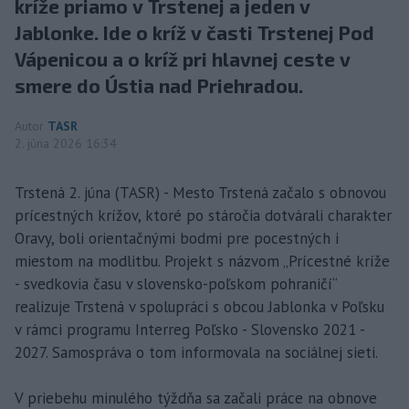
kríže priamo v Trstenej a jeden v
Jablonke. Ide o kríž v časti Trstenej Pod
Vápenicou a o kríž pri hlavnej ceste v
smere do Ústia nad Priehradou.
Autor
TASR
2. júna 2026 16:34
Trstená 2. júna (TASR) - Mesto Trstená začalo s obnovou
prícestných krížov, ktoré po stáročia dotvárali charakter
Oravy, boli orientačnými bodmi pre pocestných i
miestom na modlitbu. Projekt s názvom „Prícestné kríže
- svedkovia času v slovensko-poľskom pohraničí“
realizuje Trstená v spolupráci s obcou Jablonka v Poľsku
v rámci programu Interreg Poľsko - Slovensko 2021 -
2027. Samospráva o tom informovala na sociálnej sieti.
V priebehu minulého týždňa sa začali práce na obnove