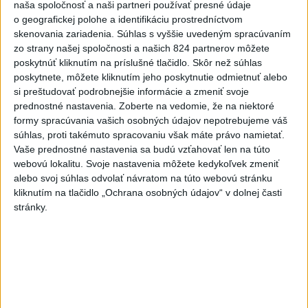
naša spoločnosť a naši partneri používať presné údaje
o geografickej polohe a identifikáciu prostredníctvom
Deväť Slovákov zabojuje na ME v Paríži
skenovania zariadenia. Súhlas s vyššie uvedeným spracúvaním
o čo najlepšie výsledky
zo strany našej spoločnosti a našich 824 partnerov môžete
poskytnúť kliknutím na príslušné tlačidlo. Skôr než súhlas
poskytnete, môžete kliknutím jeho poskytnutie odmietnuť alebo
Viac
si preštudovať podrobnejšie informácie a zmeniť svoje
Najčítanejšie
prednostné nastavenia.
Zoberte na vedomie, že na niektoré
formy spracúvania vašich osobných údajov nepotrebujeme váš
6h
24h
7d
súhlas, proti takémuto spracovaniu však máte právo namietať.
Vaše prednostné nastavenia sa budú vzťahovať len na túto
DRÁMA V PARLAMENTE: Poslankyňa
1
webovú lokalitu. Svoje nastavenia môžete kedykoľvek zmeniť
hádzala do premiéra vajíčka
alebo svoj súhlas odvolať návratom na túto webovú stránku
kliknutím na tlačidlo „Ochrana osobných údajov“ v dolnej časti
2
Do Bulharska vnikol dron a vybuchol v blízkosti hraníc s
stránky.
Rumunskom
3
V blízkosti Vojenského technického a skúšobného ústavu
Záhorie HORÍ
4
Očovská folklórna hruda tradične privítala domáce