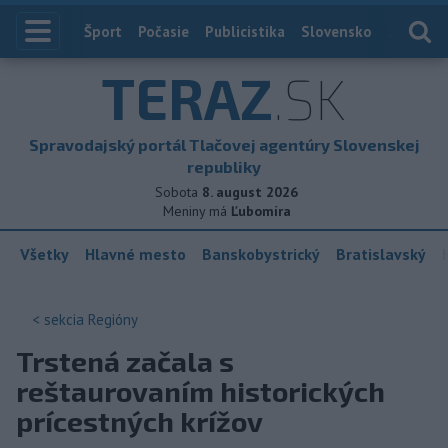
Index
Šport
Počasie
Publicistika
Slovensko
Zahranič
TERAZ
.SK
Spravodajský portál Tlačovej agentúry Slovenskej
republiky
Sobota
8. august 2026
Meniny má
Ľubomíra
Všetky
Hlavné mesto
Banskobystrický
Bratislavský
< sekcia
Regióny
Trstená začala s
reštaurovaním historických
prícestných krížov