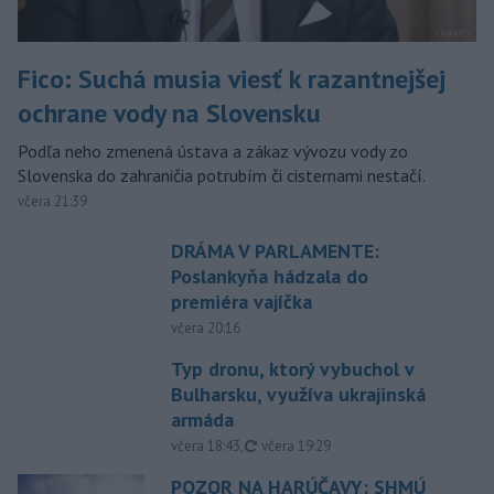
Fico: Suchá musia viesť k razantnejšej
ochrane vody na Slovensku
Podľa neho zmenená ústava a zákaz vývozu vody zo
Slovenska do zahraničia potrubím či cisternami nestačí.
včera 21:39
DRÁMA V PARLAMENTE:
Poslankyňa hádzala do
premiéra vajíčka
včera 20:16
Typ dronu, ktorý vybuchol v
Bulharsku, využíva ukrajinská
armáda
aktualizované
včera 18:43
,
včera 19:29
POZOR NA HARÚČAVY: SHMÚ