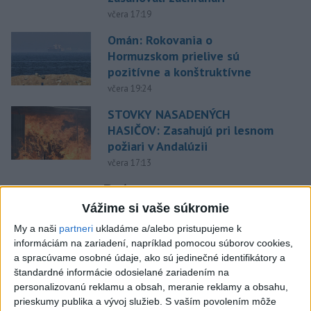
včera 17:19
Omán: Rokovania o
Hormuzskom prielive sú
pozitívne a konštruktívne
včera 19:24
STOVKY NASADENÝCH
HASIČOV: Zasahujú pri lesnom
požiari v Andalúzii
včera 17:13
Práve teraz
Vážime si vaše súkromie
-
Okresný úrad (OÚ) Malacky vyhlásil v súvislosti s
21:43
požiarom
veľkého rozsahu vo Vojenskom obvode (VO) Záhorie
My a naši
partneri
ukladáme a/alebo pristupujeme k
mimoriadnu situáciu. Jej vyhlásenie umožní v dotknutej lokalite
informáciám na zariadení, napríklad pomocou súborov cookies,
efektívnejšiu koordináciu nasadených síl a prostriedkov.
a spracúvame osobné údaje, ako sú jedinečné identifikátory a
štandardné informácie odosielané zariadením na
personalizovanú reklamu a obsah, meranie reklamy a obsahu,
Viac
Videá a prenosy TASR TV
prieskumy publika a vývoj služieb.
S vaším povolením môže