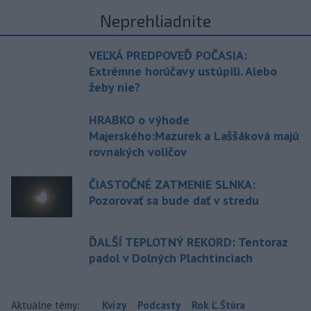
Neprehliadnite
VEĽKÁ PREDPOVEĎ POČASIA:
Extrémne horúčavy ustúpili. Alebo
žeby nie?
HRABKO o výhode
Majerského:Mazurek a Laššáková majú
rovnakých voličov
ČIASTOČNÉ ZATMENIE SLNKA:
Pozorovať sa bude dať v stredu
ĎALŠÍ TEPLOTNÝ REKORD: Tentoraz
padol v Dolných Plachtinciach
Aktuálne témy:
Kvízy
Podcasty
Rok Ľ.Štúra