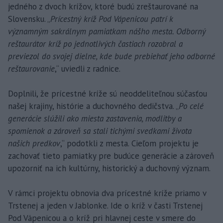
jedného z dvoch krížov, ktoré budú zreštaurované na
Slovensku. „
Prícestný kríž Pod Vápenicou patrí k
významným sakrálnym pamiatkam nášho mesta. Odborný
reštaurátor kríž po jednotlivých častiach rozobral a
previezol do svojej dielne, kde bude prebiehať jeho odborné
reštaurovanie
,“ uviedli z radnice.
Doplnili, že prícestné kríže sú neoddeliteľnou súčasťou
našej krajiny, histórie a duchovného dedičstva. „
Po celé
generácie slúžili ako miesta zastavenia, modlitby a
spomienok a zároveň sa stali tichými svedkami života
našich predkov
,“ podotkli z mesta. Cieľom projektu je
zachovať tieto pamiatky pre budúce generácie a zároveň
upozorniť na ich kultúrny, historický a duchovný význam.
V rámci projektu obnovia dva prícestné kríže priamo v
Trstenej a jeden v Jablonke. Ide o kríž v časti Trstenej
Pod Vápenicou a o kríž pri hlavnej ceste v smere do