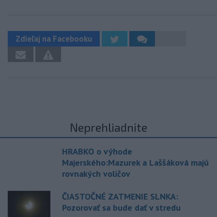
Zdieľaj na Facebooku
Neprehliadnite
HRABKO o výhode
Majerského:Mazurek a Laššáková majú
rovnakých voličov
ČIASTOČNÉ ZATMENIE SLNKA:
Pozorovať sa bude dať v stredu