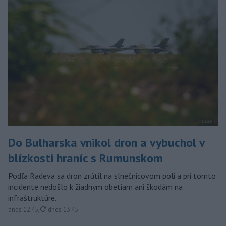
Do Bulharska vnikol dron a vybuchol v
blízkosti hraníc s Rumunskom
Podľa Radeva sa dron zrútil na slnečnicovom poli a pri tomto
incidente nedošlo k žiadnym obetiam ani škodám na
infraštruktúre.
aktualizované
dnes 12:45
,
dnes 13:45