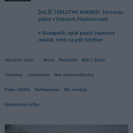
ĎALŠÍ TEPLOTNÝ REKORD: Tentoraz
padol v Dolných Plachtinciach
V Budapešti opäť padol teplotný
rekord, tretí za päť týždňov
Aktuálne témy:
Kvízy
Podcasty
Rok Ľ.Štúra
Turizmus
Cestovanie
Rok dobrovoľníctva
Dielo týždňa
Referendum
MS v hokeji
Komunálne voľby