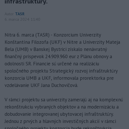
infraštruktúry.
Autor
TASR
6. marca 2024 11:40
Nitra 6. marca (TASR) - Konzorcium Univerzity
Konštantína Filozofa (UKF) v Nitre a Univerzity Mateja
Bela (UMB) v Banskej Bystrici získalo nenávratný
finančný príspevok 24.909.960 eur z Plánu obnovy a
odolnosti SR. Financie sú určené na realizáciu
spoločného projektu Strategický rozvoj infraštruktúry
konzorcia UMB a UKF, informovala prorektorka pre
vzdelávanie UKF Jana Duchovičová.
V rámci projektu sa univerzity zamerajú aj na komplexnú
rekonštrukciu vybraných objektov a na modernizáciu a
dobudovanie integrovanej ubytovacej infraštruktúry.
Jednou z prvých a hlavných investičných akcií v rámci
spoločného projektu konzorcia bude rekonštrukcia