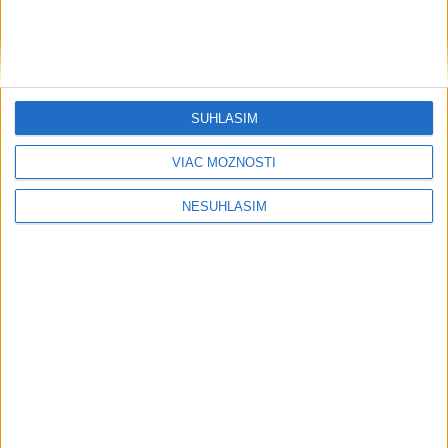
Český brankár Vítek sa stal novým
spoluhráčom Strelca v
Middlesbrough
dnes 13:13
SÚHLASÍM
VIAC MOŽNOSTÍ
Neprehliadnite
NESÚHLASÍM
Slovensko trápi sucho: V prírode sa
prejavuje viacerými spôsobmi
Podvodníci majú novú stratégiu,
nenechajte sa nachytať
EXTRÉMNE teplá noc: Najvyššie
maximum sa posunulo na novú úroveň