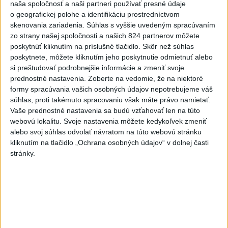
Do Bulharska vnikol dron a vybuchol v
1
naša spoločnosť a naši partneri používať presné údaje
o geografickej polohe a identifikáciu prostredníctvom
blízkosti hraníc s Rumunskom
skenovania zariadenia. Súhlas s vyššie uvedeným spracúvaním
zo strany našej spoločnosti a našich 824 partnerov môžete
2
Na Kamzíku v Bratislave v sobotu otvoria nové Šantisko
poskytnúť kliknutím na príslušné tlačidlo. Skôr než súhlas
pre deti
poskytnete, môžete kliknutím jeho poskytnutie odmietnuť alebo
si preštudovať podrobnejšie informácie a zmeniť svoje
3
ČIASTOČNÉ ZATMENIE SLNKA: Pozorovať sa bude dať v
prednostné nastavenia.
Zoberte na vedomie, že na niektoré
stredu
formy spracúvania vašich osobných údajov nepotrebujeme váš
súhlas, proti takémuto spracovaniu však máte právo namietať.
4
V časti Košice-Krásna otvorili park pomenovaný po
Vaše prednostné nastavenia sa budú vzťahovať len na túto
kňazovi Semivanovi
webovú lokalitu. Svoje nastavenia môžete kedykoľvek zmeniť
alebo svoj súhlas odvolať návratom na túto webovú stránku
5
ÚPLNÉ ZATMENIE SLNKA: Časť Európy zahalí tma,
kliknutím na tlačidlo „Ochrana osobných údajov“ v dolnej časti
hrozia dôsledky
stránky.
6
INTOXIKOVALA SA OSOBA: Požiar v Braväcove zasiahol
10 stavieb
7
Pekárka zachránila život svojim zákazníkom, ktorí sa pár
dní neukázali