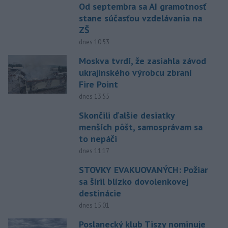
Od septembra sa AI gramotnosť
stane súčasťou vzdelávania na
ZŠ
dnes 10:53
Moskva tvrdí, že zasiahla závod
ukrajinského výrobcu zbraní
Fire Point
dnes 13:55
Skončili ďalšie desiatky
menších pôšt, samosprávam sa
to nepáči
dnes 11:17
STOVKY EVAKUOVANÝCH: Požiar
sa šíril blízko dovolenkovej
destinácie
dnes 15:01
Poslanecký klub Tiszy nominuje