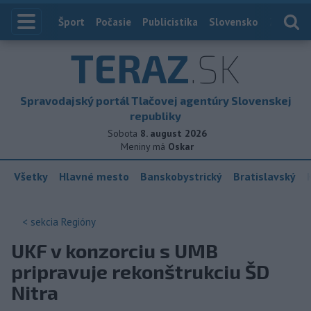
Index
Šport
Počasie
Publicistika
Slovensko
Zahranič
TERAZ
.SK
Spravodajský portál Tlačovej agentúry Slovenskej
republiky
Sobota
8. august 2026
Meniny má
Oskar
Všetky
Hlavné mesto
Banskobystrický
Bratislavský
< sekcia
Regióny
UKF v konzorciu s UMB
pripravuje rekonštrukciu ŠD
Nitra