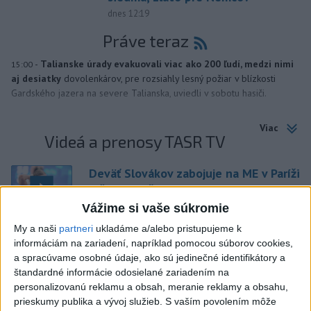
dnes 12:19
Práve teraz
-
Talianske úrady evakuovali viac ako 200 ľudí, medzi nimi
15:00
aj desiatky
dovolenkárov, pre rozsiahly lesný požiar v blízkosti
Gardského jazera na severe Talianska, uviedli v sobotu hasiči.
Viac
Videá a prenosy TASR TV
Deväť Slovákov zabojuje na ME v Paríži
o čo najlepšie výsledky
Vážime si vaše súkromie
My a naši
partneri
ukladáme a/alebo pristupujeme k
Viac
informáciám na zariadení, napríklad pomocou súborov cookies,
Najčítanejšie
a spracúvame osobné údaje, ako sú jedinečné identifikátory a
štandardné informácie odosielané zariadením na
6h
24h
7d
personalizovanú reklamu a obsah, meranie reklamy a obsahu,
prieskumy publika a vývoj služieb.
S vaším povolením môže