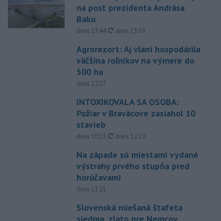
na post prezidenta Andrása
Baku
aktualizované
dnes 13:44
,
dnes 13:59
Agrorezort: Aj vlani hospodárila
väčšina roľníkov na výmere do
500 ha
dnes 12:27
INTOXIKOVALA SA OSOBA:
Požiar v Braväcove zasiahol 10
stavieb
aktualizované
dnes 10:13
,
dnes 12:19
Na západe sú miestami vydané
výstrahy prvého stupňa pred
horúčavami
dnes 11:21
Slovenská miešaná štafeta
siedma, zlato pre Nemcov