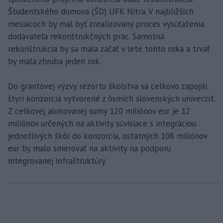
Študentského domova (ŠD) UFK Nitra. V najbližších
mesiacoch by mal byť zrealizovaný proces vysúťaženia
dodávateľa rekonštrukčných prác. Samotná
rekonštrukcia by sa mala začať v lete tohto roka a trvať
by mala zhruba jeden rok.
Do grantovej výzvy rezortu školstva sa celkovo zapojili
štyri konzorciá vytvorené z ôsmich slovenských univerzít.
Z celkovej alokovanej sumy 120 miliónov eur je 12
miliónov určených na aktivity súvisiace s integráciou
jednotlivých škôl do konzorcia, ostatných 108 miliónov
eur by malo smerovať na aktivity na podporu
integrovanej infraštruktúry.