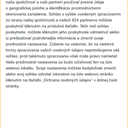
zahalí tma, hrozia dôsledky
naša spoločnosť a naši partneri používať presné údaje
o geografickej polohe a identifikáciu prostredníctvom
2
ČIASTOČNÉ ZATMENIE SLNKA: Pozorovať sa bude dať v
skenovania zariadenia. Súhlas s vyššie uvedeným spracúvaním
stredu
zo strany našej spoločnosti a našich 824 partnerov môžete
poskytnúť kliknutím na príslušné tlačidlo. Skôr než súhlas
3
Obranca Kaša dostal od Žiliny povolenie hľadať si nový
poskytnete, môžete kliknutím jeho poskytnutie odmietnuť alebo
klub
si preštudovať podrobnejšie informácie a zmeniť svoje
prednostné nastavenia.
Zoberte na vedomie, že na niektoré
4
V časti Košice-Krásna otvorili park pomenovaný po
formy spracúvania vašich osobných údajov nepotrebujeme váš
kňazovi Semivanovi
súhlas, proti takémuto spracovaniu však máte právo namietať.
Vaše prednostné nastavenia sa budú vzťahovať len na túto
5
Pekárka zachránila život svojim zákazníkom, ktorí sa pár
webovú lokalitu. Svoje nastavenia môžete kedykoľvek zmeniť
dní neukázali
alebo svoj súhlas odvolať návratom na túto webovú stránku
kliknutím na tlačidlo „Ochrana osobných údajov“ v dolnej časti
6
Brezno obnovuje zastávky MHD
stránky.
7
Prešovský kraj vyzýva k využitiu bezplatného parkoviska v
Tatrách
Najnovšie správy na Teraz.sk