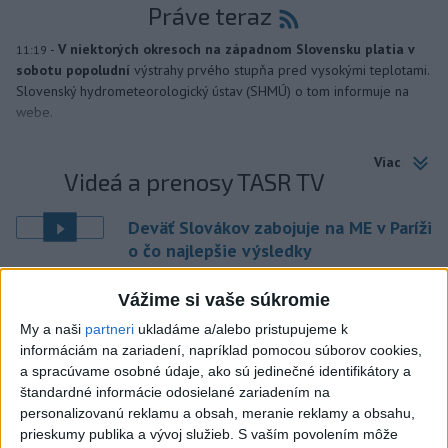
Práve teraz
-
V niektorých okresoch na západnom Slovensku platia v
11:19
sobotu popoludní
výstrahy prvého stupňa pred vysokými teplotami.
Slovenský hydrometeorologický ústav (SHMÚ) o tom informuje na
webe.
Viac
Videá a prenosy TASR TV
Deväť Slovákov zabojuje na ME v Paríži
o čo najlepšie výsledky
Vážime si vaše súkromie
Viac
Najčítanejšie
My a naši
partneri
ukladáme a/alebo pristupujeme k
informáciám na zariadení, napríklad pomocou súborov cookies,
6h
24h
7d
a spracúvame osobné údaje, ako sú jedinečné identifikátory a
štandardné informácie odosielané zariadením na
personalizovanú reklamu a obsah, meranie reklamy a obsahu,
ÚPLNÉ ZATMENIE SLNKA: Časť Európy
1
prieskumy publika a vývoj služieb.
S vaším povolením môže