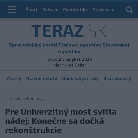
Index
Šport
Počasie
Publicistika
Slovensko
Zahranič
TERAZ
.SK
Spravodajský portál Tlačovej agentúry Slovenskej
republiky
Sobota
8. august 2026
Meniny má
Oskar
Všetky
Hlavné mesto
Banskobystrický
Bratislavský
< sekcia
Regióny
Pre Univerzitný most svitla
nádej: Konečne sa dočká
rekonštrukcie