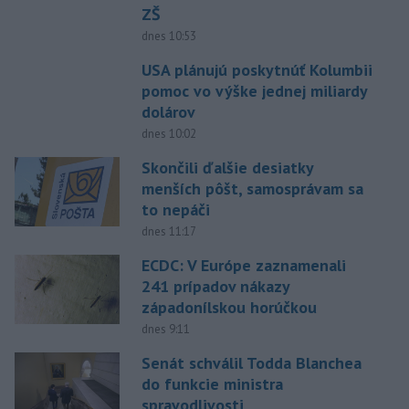
ZŠ
dnes 10:53
USA plánujú poskytnúť Kolumbii
pomoc vo výške jednej miliardy
dolárov
dnes 10:02
Skončili ďalšie desiatky
menších pôšt, samosprávam sa
to nepáči
dnes 11:17
ECDC: V Európe zaznamenali
241 prípadov nákazy
západonílskou horúčkou
dnes 9:11
Senát schválil Todda Blanchea
do funkcie ministra
spravodlivosti