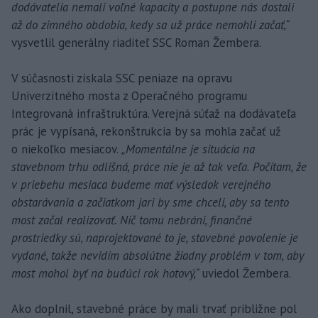
dodávatelia nemali voľné kapacity a postupne nás dostali
až do zimného obdobia, kedy sa už práce nemohli začať,“
vysvetlil generálny riaditeľ SSC Roman Žembera.
V súčasnosti získala SSC peniaze na opravu
Univerzitného mosta z Operačného programu
Integrovaná infraštruktúra. Verejná súťaž na dodávateľa
prác je vypísaná, rekonštrukcia by sa mohla začať už
o niekoľko mesiacov.
„Momentálne je situácia na
stavebnom trhu odlišná, práce nie je až tak veľa. Počítam, že
v priebehu mesiaca budeme mať výsledok verejného
obstarávania a začiatkom jari by sme chceli, aby sa tento
most začal realizovať. Nič tomu nebráni, finančné
prostriedky sú, naprojektované to je, stavebné povolenie je
vydané, takže nevidím absolútne žiadny problém v tom, aby
most mohol byť na budúci rok hotový,“
uviedol Žembera.
Ako doplnil, stavebné práce by mali trvať približne pol