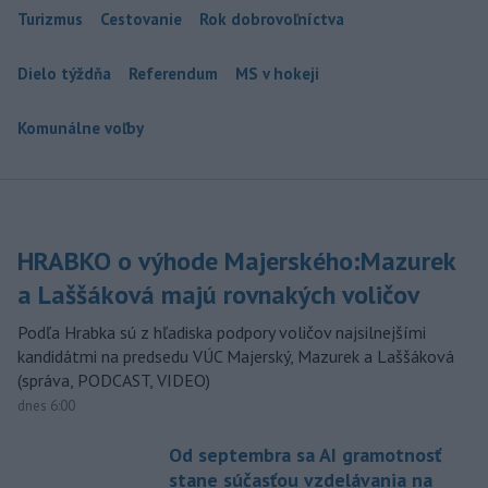
Turizmus
Cestovanie
Rok dobrovoľníctva
Dielo týždňa
Referendum
MS v hokeji
Komunálne voľby
HRABKO o výhode Majerského:Mazurek
a Laššáková majú rovnakých voličov
Podľa Hrabka sú z hľadiska podpory voličov najsilnejšími
kandidátmi na predsedu VÚC Majerský, Mazurek a Laššáková
(správa, PODCAST, VIDEO)
dnes 6:00
Od septembra sa AI gramotnosť
stane súčasťou vzdelávania na