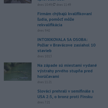
aktualizované
dnes 10:49
,
dnes 11:49
Firmám chýbajú kvalifikovaní
ľudia, pomôcť môže
rekvalifikácia
dnes 9:42
INTOXIKOVALA SA OSOBA:
Požiar v Braväcove zasiahol 10
stavieb
dnes 10:13
Na západe sú miestami vydané
výstrahy prvého stupňa pred
horúčavami
dnes 11:21
Slováci prehrali v semifinále s
USA 2:5, o bronz proti Fínsku
dnes 7:21