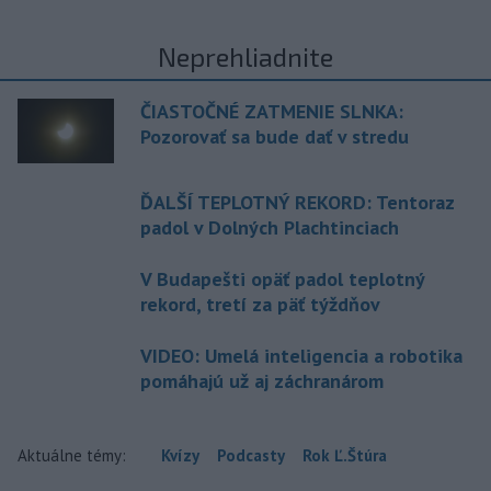
Neprehliadnite
ČIASTOČNÉ ZATMENIE SLNKA:
Pozorovať sa bude dať v stredu
ĎALŠÍ TEPLOTNÝ REKORD: Tentoraz
padol v Dolných Plachtinciach
V Budapešti opäť padol teplotný
rekord, tretí za päť týždňov
VIDEO: Umelá inteligencia a robotika
pomáhajú už aj záchranárom
Aktuálne témy:
Kvízy
Podcasty
Rok Ľ.Štúra