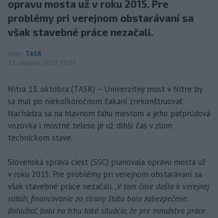
opravu mosta už v roku 2015. Pre
problémy pri verejnom obstarávaní sa
však stavebné práce nezačali.
Autor
TASR
13. októbra 2017 10:55
Nitra 13. októbra (TASR) – Univerzitný most v Nitre by
sa mal po niekoľkoročnom čakaní zrekonštruovať.
Nachádza sa na hlavnom ťahu mestom a jeho päťprúdová
vozovka i mostné teleso je už dlhší čas v zlom
technickom stave.
Slovenská správa ciest (SSC) plánovala opravu mosta už
v roku 2015. Pre problémy pri verejnom obstarávaní sa
však stavebné práce nezačali
. „V tom čase došlo k verejnej
súťaži, financovanie zo strany štátu bolo zabezpečené.
Bohužiaľ, bola na trhu taká situácia, že pre množstvo práce