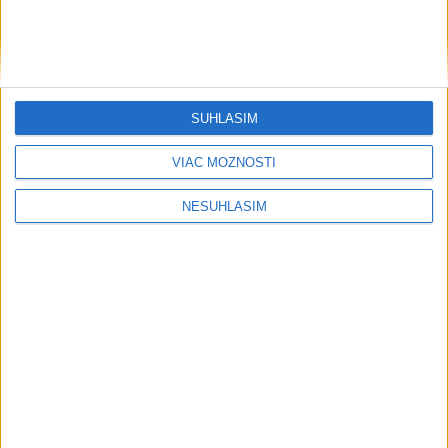
SÚHLASÍM
VIAC MOŽNOSTÍ
NESÚHLASÍM
....