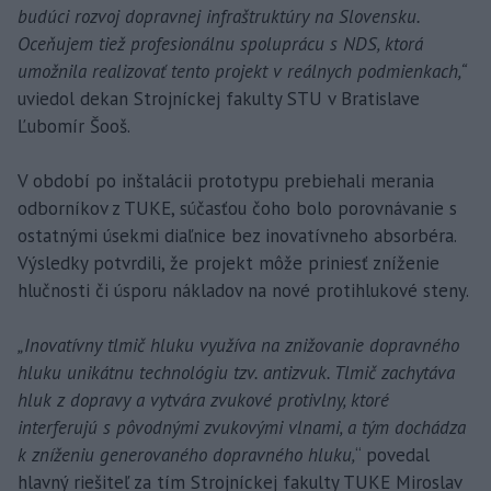
budúci rozvoj dopravnej infraštruktúry na Slovensku.
Oceňujem tiež profesionálnu spoluprácu s NDS, ktorá
umožnila realizovať tento projekt v reálnych podmienkach,“
uviedol dekan Strojníckej fakulty STU v Bratislave
Ľubomír Šooš.
V období po inštalácii prototypu prebiehali merania
odborníkov z TUKE, súčasťou čoho bolo porovnávanie s
ostatnými úsekmi diaľnice bez inovatívneho absorbéra.
Výsledky potvrdili, že projekt môže priniesť zníženie
hlučnosti či úsporu nákladov na nové protihlukové steny.
„Inovatívny tlmič hluku využíva na znižovanie dopravného
hluku unikátnu technológiu tzv. antizvuk. Tlmič zachytáva
hluk z dopravy a vytvára zvukové protivlny, ktoré
interferujú s pôvodnými zvukovými vlnami, a tým dochádza
k zníženiu generovaného dopravného hluku,
“ povedal
hlavný riešiteľ za tím Strojníckej fakulty TUKE Miroslav