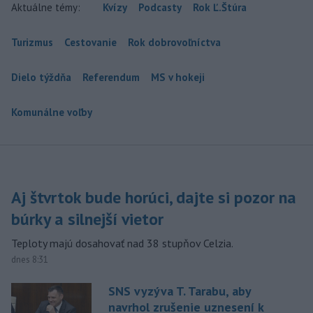
Aktuálne témy:
Kvízy
Podcasty
Rok Ľ.Štúra
Turizmus
Cestovanie
Rok dobrovoľníctva
Dielo týždňa
Referendum
MS v hokeji
Komunálne voľby
Aj štvrtok bude horúci, dajte si pozor na
búrky a silnejší vietor
Teploty majú dosahovať nad 38 stupňov Celzia.
dnes 8:31
SNS vyzýva T. Tarabu, aby
navrhol zrušenie uznesení k