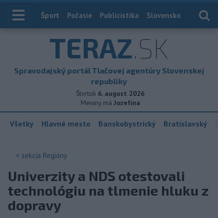
Index
Šport
Počasie
Publicistika
Slovensko
Zahranič
TERAZ
.SK
Spravodajský portál Tlačovej agentúry Slovenskej
republiky
Štvrtok
6. august 2026
Meniny má
Jozefína
Všetky
Hlavné mesto
Banskobystrický
Bratislavský
< sekcia
Regióny
Univerzity a NDS otestovali
technológiu na tlmenie hluku z
dopravy