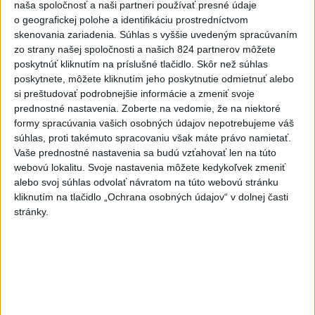
dnes 11:58
naša spoločnosť a naši partneri používať presné údaje
o geografickej polohe a identifikáciu prostredníctvom
Afganec, ktorý v Mníchove
skenovania zariadenia. Súhlas s vyššie uvedeným spracúvaním
vrazil autom do davu, dostal
zo strany našej spoločnosti a našich 824 partnerov môžete
TREST
poskytnúť kliknutím na príslušné tlačidlo. Skôr než súhlas
dnes 12:14
poskytnete, môžete kliknutím jeho poskytnutie odmietnuť alebo
si preštudovať podrobnejšie informácie a zmeniť svoje
V USA schválili prvú mRNA
prednostné nastavenia.
Zoberte na vedomie, že na niektoré
vakcínu proti chrípke
formy spracúvania vašich osobných údajov nepotrebujeme váš
dnes 11:36
súhlas, proti takémuto spracovaniu však máte právo namietať.
Vaše prednostné nastavenia sa budú vzťahovať len na túto
FIFA sa ospravedlnila za plán s
webovú lokalitu. Svoje nastavenia môžete kedykoľvek zmeniť
alebo svoj súhlas odvolať návratom na túto webovú stránku
podielmi, no podporila
kliknutím na tlačidlo „Ochrana osobných údajov“ v dolnej časti
Infantina
stránky.
aktualizované
dnes 6:47
,
dnes 7:10
Prokop odchádza z MŠK Žilina
na hosťovanie do Interu Turku
dnes 10:13
Práve teraz