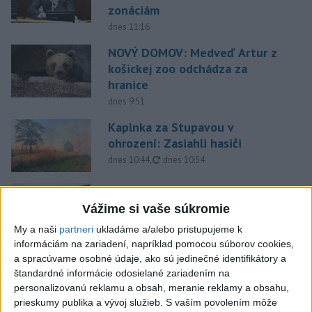
zonáciám
dnes 11:16
NOVÝ DOMOV: Medveď Artur z
košickej zoo odchádza za
hranice
dnes 9:51
Kaplnka za Stupavou v
ohrození: Zasiahli hasiči
aktualizované
dnes 10:44
,
dnes 10:54
Do kín vstupuje komédia Kuko,
Drobček & Raťafák znovu
Vážime si vaše súkromie
zasahujú
My a naši
partneri
ukladáme a/alebo pristupujeme k
dnes 12:24
informáciám na zariadení, napríklad pomocou súborov cookies,
a spracúvame osobné údaje, ako sú jedinečné identifikátory a
POLICAJNÁ ZÁSAHOVÁ
štandardné informácie odosielané zariadením na
JEDNOTKA: V Trnave bude deň
personalizovanú reklamu a obsah, meranie reklamy a obsahu,
otvorených dverí
prieskumy publika a vývoj služieb.
S vaším povolením môže