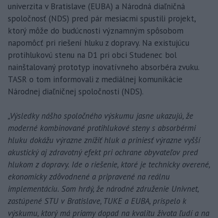
univerzita v Bratislave (EUBA) a Národná diaľničná
spoločnosť (NDS) pred pár mesiacmi spustili projekt,
ktorý môže do budúcnosti významným spôsobom
napomôcť pri riešení hluku z dopravy. Na existujúcu
protihlukovú stenu na D1 pri obci Studenec bol
nainštalovaný prototyp inovatívneho absorbéra zvuku.
TASR o tom informovali z mediálnej komunikácie
Národnej diaľničnej spoločnosti (NDS).
„Výsledky nášho spoločného výskumu jasne ukazujú, že
moderné kombinované protihlukové steny s absorbérmi
hluku dokážu výrazne znížiť hluk a priniesť výrazne vyšší
akustický aj zdravotný efekt pri ochrane obyvateľov pred
hlukom z dopravy. Ide o riešenie, ktoré je technicky overené,
ekonomicky zdôvodnené a pripravené na reálnu
implementáciu. Som hrdý, že národné združenie Univnet,
zastúpené STU v Bratislave, TUKE a EUBA, prispelo k
výskumu, ktorý má priamy dopad na kvalitu života ľudí a na