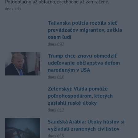
Polooblačno až oblačno, prechodne až zamračené.
dnes 5:35
Talianska polícia rozbila sieť
prevádzačov migrantov, zatkla
osem ľudí
dnes 6:02
Trump chce znovu obmedziť
udeľovanie občianstva deťom
narodeným v USA
dnes 6:10
Zelenskyj: Vláda pomôže
poľnohospodárom, ktorých
zasiahli ruské útoky
dnes 6:12
Saudská Arábia: Útoky húsíov si
vyžiadali zranených civilistov
dnes 6:15