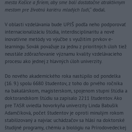
mesta Košice a firiem, aby sme boli dostatočne atraktívnym
mestom pre životnú kariéru mladých ľudí,“
dodal.
V oblasti vzdelávania bude UPJŠ podľa neho podporovať
internacionalizáciu štúdia, interdisciplinaritu a nové
inovatívne metódy vo výučbe s využitím prvkov e-
learningu. Sovák považuje za jednu z prioritných úloh tiež
neustále zdôrazňovanie významu kvality vzdelávacieho
procesu ako jednej z hlavných úloh univerzity.
Do nového akademického roka nastúpilo od pondelka
(16. 9.) spolu 6680 študentov, z toho do prvého ročníka
na bakalárskom, magisterskom, spojenom stupni štúdia a
doktorandskom štúdiu sa zapísalo 2211 študentov. Ako
pre TASR uviedla hovorkyňa univerzity Linda Babušík
Adamčíková, počet študentov je oproti minulým rokom
stabilizovaný a najviac uchádzačov sa hlási na doktorské
študijné programy, chémiu a biológiu na Prírodovedeckej