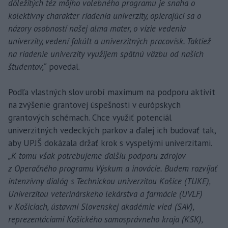
dôležitých téz môjho volebného programu je snaha o
kolektívny charakter riadenia univerzity, opierajúci sa o
názory osobností našej alma mater, o vízie vedenia
univerzity, vedení fakúlt a univerzitných pracovísk. Taktiež
na riadenie univerzity využijem spätnú väzbu od našich
študentov,“
povedal.
Podľa vlastných slov urobí maximum na podporu aktivít
na zvýšenie grantovej úspešnosti v európskych
grantových schémach. Chce využiť potenciál
univerzitných vedeckých parkov a ďalej ich budovať tak,
aby UPJŠ dokázala držať krok s vyspelými univerzitami.
„K tomu však potrebujeme ďalšiu podporu zdrojov
z Operačného programu Výskum a inovácie. Budem rozvíjať
intenzívny dialóg s Technickou univerzitou Košice (TUKE),
Univerzitou veterinárskeho lekárstva a farmácie (UVLF)
v Košiciach, ústavmi Slovenskej akadémie vied (SAV),
reprezentáciami Košického samosprávneho kraja (KSK),