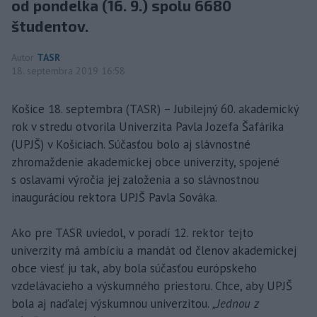
od pondelka (16. 9.) spolu 6680
študentov.
Autor
TASR
18. septembra 2019 16:58
Košice 18. septembra (TASR) – Jubilejný 60. akademický
rok v stredu otvorila Univerzita Pavla Jozefa Šafárika
(UPJŠ) v Košiciach. Súčasťou bolo aj slávnostné
zhromaždenie akademickej obce univerzity, spojené
s oslavami výročia jej založenia a so slávnostnou
inauguráciou rektora UPJŠ Pavla Sováka.
Ako pre TASR uviedol, v poradí 12. rektor tejto
univerzity má ambíciu a mandát od členov akademickej
obce viesť ju tak, aby bola súčasťou európskeho
vzdelávacieho a výskumného priestoru. Chce, aby UPJŠ
bola aj naďalej výskumnou univerzitou.
„Jednou z