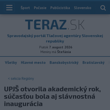
Index
Šport
Počasie
Publicistika
Slovensko
Zahranič
TERAZ
.SK
Spravodajský portál Tlačovej agentúry Slovenskej
republiky
Piatok
7. august 2026
Meniny má
Štefánia
Všetky
Hlavné mesto
Banskobystrický
Bratislavský
< sekcia
Regióny
UPJŠ otvorila akademický rok,
súčasťou bola aj slávnostná
inaugurácia