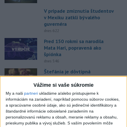
V prípade zmiznutia študentov
v Mexiku zatkli bývalého
guvernéra
dnes 6:22
Pred 150 rokmi sa narodila
Mata Hari, popravená ako
špiónka
dnes 5:46
Štefánia je dôvtipná
dnes 5:43
Vážime si vaše súkromie
My a naši
partneri
ukladáme a/alebo pristupujeme k
Afrika jednomyseľne podporila
informáciám na zariadení, napríklad pomocou súborov cookies,
Infantina, víta ospravedlnenie
a spracúvame osobné údaje, ako sú jedinečné identifikátory a
FIFA
štandardné informácie odosielané zariadením na
personalizovanú reklamu a obsah, meranie reklamy a obsahu,
dnes 6:18
prieskumy publika a vývoj služieb.
S vaším povolením môže