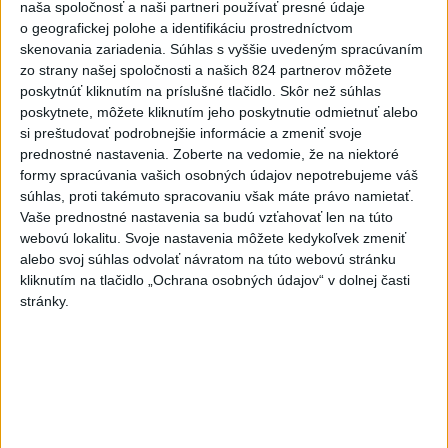
Twente deklasovalo DAC 6:0 v
naša spoločnosť a naši partneri používať presné údaje
prvom zápase 3. predkola
o geografickej polohe a identifikáciu prostredníctvom
skenovania zariadenia. Súhlas s vyššie uvedeným spracúvaním
aktualizované
včera 22:03
,
dnes 6:00
zo strany našej spoločnosti a našich 824 partnerov môžete
poskytnúť kliknutím na príslušné tlačidlo. Skôr než súhlas
Práve teraz
poskytnete, môžete kliknutím jeho poskytnutie odmietnuť alebo
-
Talianska polícia oznámila, že rozbila sieť prevádzačov,
06:02
si preštudovať podrobnejšie informácie a zmeniť svoje
ktorí z Alžírska dopravovali migrantov na ostrov Sardínia. Pri raziách
prednostné nastavenia.
Zoberte na vedomie, že na niektoré
zatkla osem ľudí, informuje TASR podľa správy agentúry AFP.
formy spracúvania vašich osobných údajov nepotrebujeme váš
súhlas, proti takémuto spracovaniu však máte právo namietať.
Vaše prednostné nastavenia sa budú vzťahovať len na túto
Viac
Videá a prenosy TASR TV
webovú lokalitu. Svoje nastavenia môžete kedykoľvek zmeniť
alebo svoj súhlas odvolať návratom na túto webovú stránku
kliknutím na tlačidlo „Ochrana osobných údajov“ v dolnej časti
Deväť Slovákov zabojuje na ME v Paríži
stránky.
o čo najlepšie výsledky
Viac
Najčítanejšie
6h
24h
7d