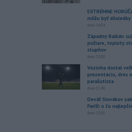
EXTRÉMNE HORÚČA
môžu byť dôsledky
dnes 14:34
Západný Balkán suž
požiare, teploty st
stupňov
dnes 13:00
Vozinha dostal veľ
prezentáciu, dres 
parašutista
dnes 11:40
Deväť Slovákov zab
Paríži o čo najlepš
dnes 13:05