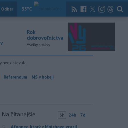
35
°C
 Odber
Knihy
Útulkovo
Magazín
News Now
Archív
TASR
Rok
dobrovoľníctva
ky
Všetky správy
y neexistovala
Referendum
MS v hokeji
Najčítanejšie
6h
24h
7d
Afganec, ktorý v Mníchove vrazil
1