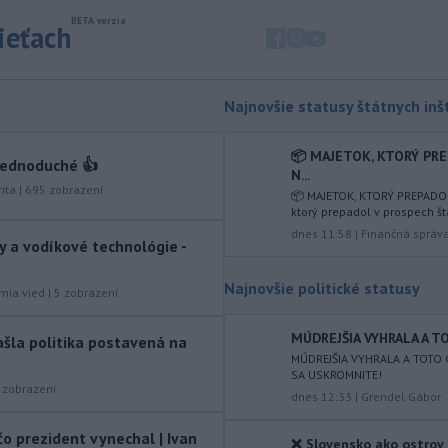
sieťach
-
Vedenie Medzinárodnej
06:47
futbalovej federácie (FIFA) sa
ospravedlnilo v
súvislosti s
kontroverzným plánom predať
Najnovšie statusy štátnych inšt
podiely na budúcich ziskoch z
majstrovstiev sveta súkromným
📦 MAJETOK, KTORÝ PR
investorom. Na stretnutí v Rabate
jednoduché 👍
N...
členovia FIFA plne podporili
ita
|
695
zobrazení
📦 MAJETOK, KTORÝ PREPADO
prezidenta Gianniho Infantina.
ktorý prepadol v prospech št
dnes 11:58
|
Finančná správ
-
Americký štát Nové Mexiko v
06:06
y a vodíkové technológie -
stredu zažaloval ministerstvo
spravodlivosti USA a povereného
Najnovšie politické statusy
mia vied
|
5
zobrazení
ministra Todda Blanchea. Tvrdí, že
federálne úrady mu bránia vo
MÚDREJŠIA VYHRALA A TO
ašla politika postavená na
vyšetrovaní sexuálnych trestných činov
MÚDREJŠIA VYHRALA A TOTO 
odsúdeného sexuálneho delikventa
SA USKROMNITE!
Jeffreyho Epsteina.
zobrazení
dnes 12:33
|
Grendel Gábor
-
Štátny tajomník
22:44
o prezident vynechal | Ivan
ministerstva životného prostredia
❌ Slovensko ako ostrov 