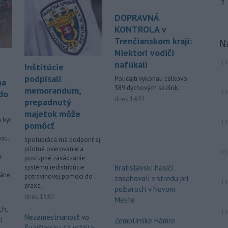
7
zatúlané mláďa
hrocha. Na brehu
DOPRAVNÁ
rieky ho našli rybári so známkami
KONTROLA v
podvýživy. Ide o jedinca z približne
200 hrochov, ktoré sa v krajine
Trenčianskom kraji:
N
rozmnožili po tom, ako niekoľko
Niektorí vodiči
zvierat do Kolumbie priniesol Pablo
nafúkali
15
Inštitúcie
Escobar.
podpísali
Policajti vykonali celkovo
na
389 dychových skúšok.
memorandum,
Viac >
15
do
dnes 14:51
prepadnutý
majetok môže
 byť
15
pomôcť
ou.
Spolupráca má podporiť aj
pilotné overovanie a
15
u
postupné zavádzanie
systému redistribúcie
Bratislavskí hasiči
rie.
potravinovej pomoci do
zasahovali v stredu pri
14
praxe.
požiaroch v Novom
dnes 15:07
Meste
ch,
14
Nezamestnanosť vo
i
Zemplínske Hámre
Švajčiarsku sa vrátila