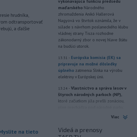
vykonávajúca funkciu predsedu
maďarského
Národného
zhromaždenia Anikó Hallerová
esie hrudníka,
Nagyová vo štvrtok oznámila, že v
árom odtransportovať
súlade s návrhom poslaneckého klubu
ebujú, a ďalšie
vládnej strany Tisza rozhodne
zákonodarný zbor o novej hlave štátu
na budúci utorok.
-
Európska komisia (EK) sa
13:31
pripravuje na možné dôsledky
úplného
zatmenia Slnka na výrobu
elektriny v Európskej únii.
-
Vlastníctvo a správa lesov v
13:24
štyroch národných parkoch (NP),
ktoré začiatkom júla prešli zonáciou,
plne prechádza pod národné parky.
Viac
-
Hasiči aj vo štvrtok
12:57
pokračujú v boji s rozsiahlymi
Videá a prenosy
Myslite na tieto
lesnými požiarmi
na západnom