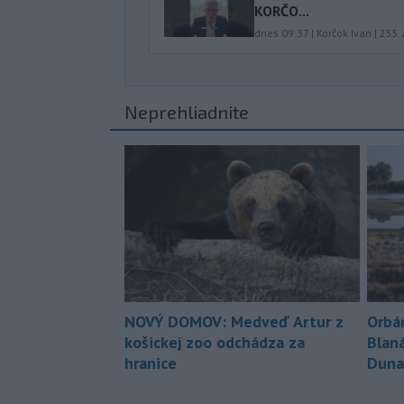
KORČO...
dnes 09:37
|
Korčok Ivan
|
255
Neprehliadnite
NOVÝ DOMOV: Medveď Artur z
Orbá
košickej zoo odchádza za
Blan
hranice
Duna