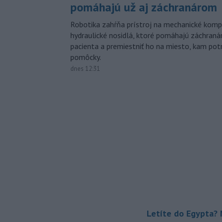
pomáhajú už aj záchranárom
Robotika zahŕňa prístroj na mechanické kompr
hydraulické nosidlá, ktoré pomáhajú záchran
pacienta a premiestniť ho na miesto, kam potr
pomôcky.
dnes 12:31
Letíte do Egypta? 