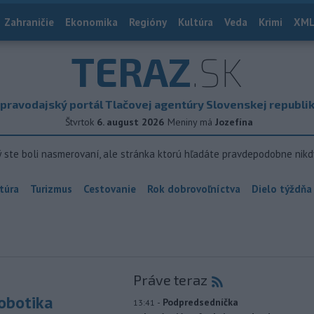
Zahraničie
Ekonomika
Regióny
Kultúra
Veda
Krimi
XML
TERAZ
.SK
pravodajský portál Tlačovej agentúry Slovenskej republi
Štvrtok
6. august 2026
Meniny má
Jozefína
ý ste boli nasmerovaní, ale stránka ktorú hľadáte pravdepodobne nikd
túra
Turizmus
Cestovanie
Rok dobrovoľníctva
Dielo týždňa
Práve teraz
robotika
-
Podpredsedníčka
13:41