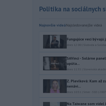
Politika na sociálnych 
Najnovšie videá
Najsledovanejšie videá
Fungujúce veci bývajú 
dnes 12:00
|
Sloboda a Solidar
SAVinci - Solárne panel
upúta...
dnes 11:55
|
Slovenská akadé
Z. Plevíková: Kam až z
nenávi...
dnes 10:51
|
Smer - SSD
|
2007
Na Taiwane som videl č