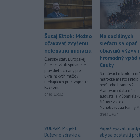
Šutaj Eštok: Možno
Na sociálnych
očakávať zvýšenú
sieťach sa opäť
nelegálnu migráciu
objavujú výzvy 
hromadný vpád 
Členské štáty Európskej
Ceuty
únie schválili sprísnenie
pravidiel ochrany pre
Stretávacím bodom má
ukrajinských mužov
marocké mesto Fnídik
utekajúcich pred vojnou s
neďaleko hraníc s Ceut
Ruskom.
Plánovaný dátum 15.
dnes 15:02
augusta je v Španielsk
štátny sviatok
Nanebovzatia Panny Má
dnes 14:37
VÚDPaP: Projekt
Pápež vyzval mladý
Duševné zdravie a
aby sa postavili prot