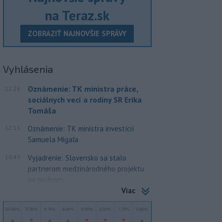
na Teraz.sk
ZOBRAZIŤ NAJNOVŠIE SPRÁVY
Vyhlásenia
Oznámenie: TK ministra práce,
12:26
sociálnych vecí a rodiny SR Erika
Tomáša
12:11
Oznámenie: TK ministra investícií
Samuela Migaľa
10:43
Vyjadrenie: Slovensko sa stalo
partnerom medzinárodného projektu
na podporu...
Viac