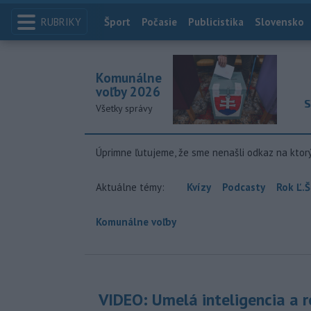
RUBRIKY
Index
Šport
Počasie
Publicistika
Slovensko
Komunálne
voľby 2026
S
Všetky správy
Úprimne ľutujeme, že sme nenašli odkaz na ktor
Aktuálne témy:
Kvízy
Podcasty
Rok Ľ.Š
Komunálne voľby
VIDEO: Umelá inteligencia a 