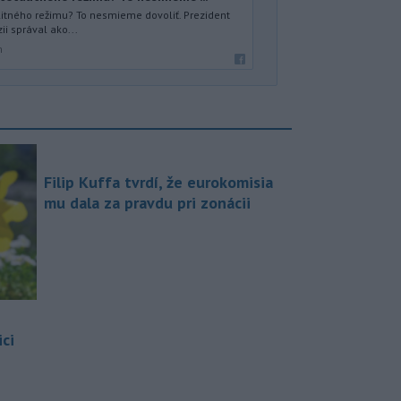
litného režimu? To nesmieme dovoliť. Prezident
zii správal ako...
m
Filip Kuffa tvrdí, že eurokomisia
mu dala za pravdu pri zonácii
ci