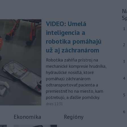
prevádzanie migrantov z Bieloruska
Na
na územie tohto členského štátu
Európskej únie.
S
VIDEO: Umelá
-
Ruská dezinformačná
20:08
1
inteligencia a
kampaň sa vo Francúzsku zamerala
na ďalšieho
kandidáta, bývalého
robotika pomáhajú
centristického premiéra Attala. Ako
2
už aj záchranárom
informovala agentúra AFP, odhalil ju
vládny úrad Viginum a s „vysokou
Robotika zahŕňa prístroj na
3
mierou istoty“ pripísal proruskej
mechanické kompresie hrudníka,
dezinformačnej sieti s názvom
hydraulické nosidlá, ktoré
Matrioška.
pomáhajú záchranárom
4
odtransportovať pacienta a
-
Na jednokoľajovom
20:02
premiestniť ho na miesto, kam
železničnom priecestí v Lozorne
5
došlo v stredu
podvečer k zrážke
potrebujú, a ďalšie pomôcky.
nákladného vlaku s osobným
dnes 12:31
motorovým vozidlom.
6
Ekonomika
Regióny
-
Úrady v severovýchodnej
19:29
Kolumbii v stredu zachránili