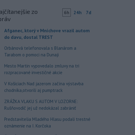
jčítanejšie zo
6h
24h
7d
práv
Afganec, ktorý v Mníchove vrazil autom
do davu, dostal TREST
Orbánová telefonovala s Blanárom a
Tarabom o pomoci na Dunaji
Mesto Martin vypovedalo zmluvy na tri
rozpracované investičné akcie
V Košiciach Nad jazerom začína výstavba
chodníka,otvorili aj pumptrack
ZRÁŽKA VLAKU S AUTOM V LOZORNE:
Rušňovodič jej už nedokázal zabrániť
Predstavitelia Mladého Hlasu podali trestné
oznámenie na I. Korčoka