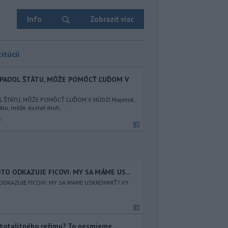
Info
Zobraziť viac
itúcií
EPADOL ŠTÁTU, MÔŽE POMÔCŤ ĽUĎOM V
L ŠTÁTU, MÔŽE POMÔCŤ ĽUĎOM V NÚDZI Majetok,
átu, môže dostať druh...
a
TO ODKAZUJE FICOVI: MY SA MÁME US...
ODKAZUJE FICOVI: MY SA MÁME USKROMNIŤ? VY
totalitného režimu? To nesmieme ...