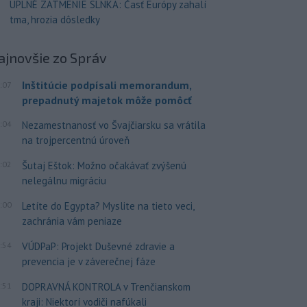
ÚPLNÉ ZATMENIE SLNKA: Časť Európy zahalí
tma, hrozia dôsledky
ajnovšie
zo Správ
Inštitúcie podpísali memorandum,
:07
prepadnutý majetok môže pomôcť
:04
Nezamestnanosť vo Švajčiarsku sa vrátila
na trojpercentnú úroveň
:02
Šutaj Eštok: Možno očakávať zvýšenú
nelegálnu migráciu
:00
Letíte do Egypta? Myslite na tieto veci,
zachránia vám peniaze
:54
VÚDPaP: Projekt Duševné zdravie a
prevencia je v záverečnej fáze
:51
DOPRAVNÁ KONTROLA v Trenčianskom
kraji: Niektorí vodiči nafúkali