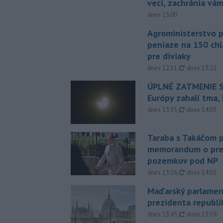
veci, zachránia vá
dnes 15:00
Agroministerstvo 
peniaze na 150 chl
pre diviaky
aktualizovan
dnes 12:11
,
dnes 13:22
ÚPLNÉ ZATMENIE S
Európy zahalí tma,
aktualizovan
dnes 13:35
,
dnes 14:03
Taraba s Takáčom p
memorandum o pr
pozemkov pod NP
aktualizovan
dnes 13:26
,
dnes 14:05
Maďarský parlamen
prezidenta republi
aktualizovan
dnes 13:43
,
dnes 13:59