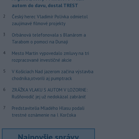
autom do davu, dostal TREST
2
Český herec Vladimír Polívka odmietol
zaujímavé filmové projekty
3
Orbánová telefonovala s Blanárom a
Tarabom o pomoci na Dunaji
4
Mesto Martin vypovedalo zmluvy na tri
rozpracované investičné akcie
5
V Košiciach Nad jazerom začína výstavba
chodníka,otvorili aj pumptrack
6
ZRÁŽKA VLAKU S AUTOM V LOZORNE:
Rušňovodič jej už nedokázal zabrániť
7
Predstavitelia Mladého Hlasu podali
trestné oznámenie na I. Korčoka
Najnovšie správy