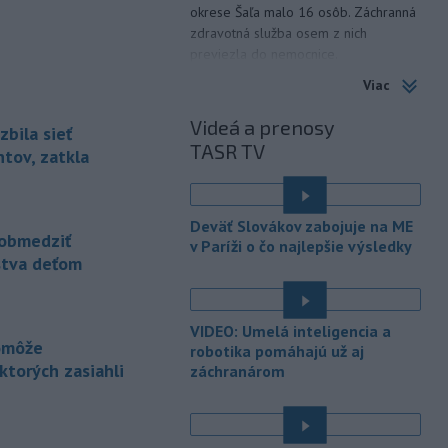
okrese Šaľa malo 16 osôb. Záchranná
zdravotná služba osem z nich
previezla do nemocnice.
Viac
-
Ugandský parlament vo
20:49
štvrtok schválil vyslanie
Videá a prenosy
zbila sieť
ugandských vojakov
do
TASR TV
palestínskeho Pásma Gazy, kde by
tov, zatkla
mali pôsobiť v rámci medzinárodných
stabilizačných síl, ktoré navrhol
americký prezident Donald Trump.
Deväť Slovákov zabojuje na ME
obmedziť
v Paríži o čo najlepšie výsledky
-
Anglická futbalová asociácia
20:07
stva deťom
(FA) stiahla svoju podporu
prezidentovi
Medzinárodnej
futbalovej federácie (FIFA) Giannimu
VIDEO: Umelá inteligencia a
Infantinovi, ktorý je pod paľbou kritiky
pomôže
robotika pomáhajú už aj
po jeho neúspešnom pláne.
torých zasiahli
záchranárom
-
Vo štvrtok do polnoci treba
18:54
najmä na západe a severozápade
Slovenska počítať s búrkami.