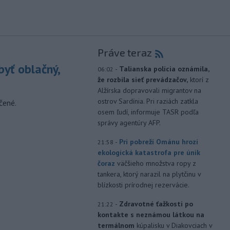
Práve teraz
yť oblačný,
-
Talianska polícia oznámila,
06:02
že rozbila sieť prevádzačov,
ktorí z
Alžírska dopravovali migrantov na
ostrov Sardínia. Pri raziách zatkla
čené.
osem ľudí, informuje TASR podľa
správy agentúry AFP.
-
Pri pobreží Ománu hrozí
21:58
ekologická katastrofa pre únik
čoraz
väčšieho množstva ropy z
tankera, ktorý narazil na plytčinu v
blízkosti prírodnej rezervácie.
-
Zdravotné ťažkosti po
21:22
kontakte s neznámou látkou na
termálnom
kúpalisku v Diakovciach v