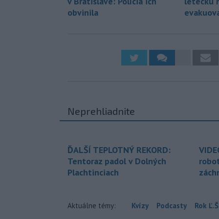
v Bratislave: Polícia ich
leteckú m
obvinila
evakuova
Neprehliadnite
ĎALŠÍ TEPLOTNÝ REKORD:
VIDE
Tentoraz padol v Dolných
robo
Plachtinciach
zách
Aktuálne témy:
Kvízy
Podcasty
Rok Ľ.Š