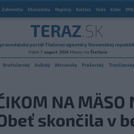
Zahraničie
Ekonomika
Regióny
Kultúra
Veda
Krimi
XML
TERAZ
.SK
pravodajský portál Tlačovej agentúry Slovenskej republi
Piatok
7. august 2026
Meniny má
Štefánia
Bratislavský
Košický
Nitriansky
Prešovský
Trenčiansk
ČIKOM NA MÄSO 
Obeť skončila v 