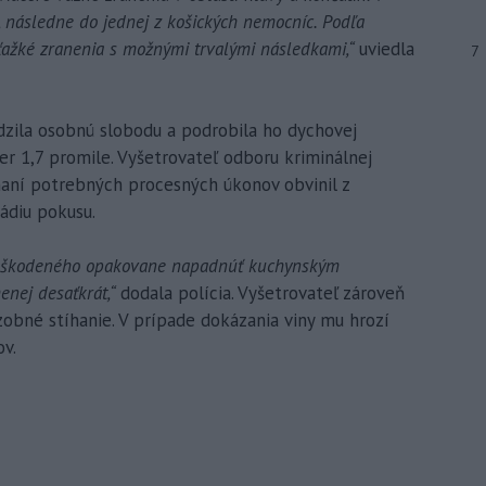
následne do jednej z košických nemocníc. Podľa
ťažké zranenia s možnými trvalými následkami,“
uviedla
7
zila osobnú slobodu a podrobila ho dychovej
er 1,7 promile. Vyšetrovateľ odboru kriminálnej
naní potrebných procesných úkonov obvinil z
tádiu pokusu.
 poškodeného opakovane napadnúť kuchynským
enej desaťkrát,“
dodala polícia. Vyšetrovateľ zároveň
obné stíhanie. V prípade dokázania viny mu hrozí
ov.