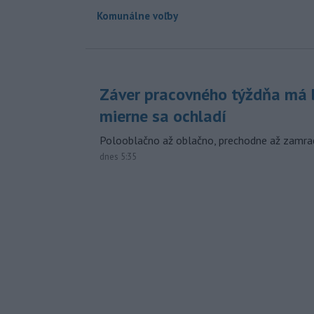
Komunálne voľby
Záver pracovného týždňa má b
mierne sa ochladí
Polooblačno až oblačno, prechodne až zamra
dnes 5:35