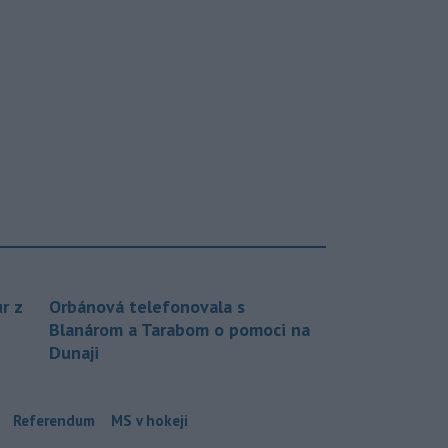
r z
Orbánová telefonovala s
Blanárom a Tarabom o pomoci na
Dunaji
Referendum
MS v hokeji