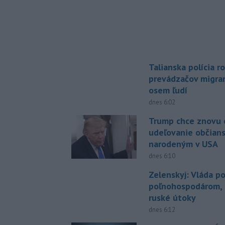
Talianska polícia ro
prevádzačov migran
osem ľudí
dnes 6:02
Trump chce znovu 
udeľovanie občian
narodeným v USA
dnes 6:10
Zelenskyj: Vláda 
poľnohospodárom, k
ruské útoky
dnes 6:12