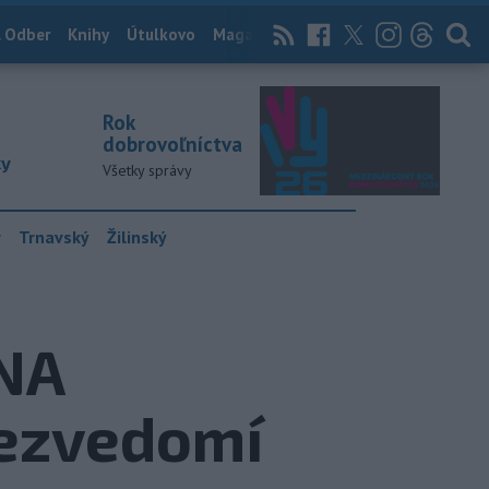
 Odber
Knihy
Útulkovo
Magazín
News Now
Archív
TASR
Rok
dobrovoľníctva
ky
Všetky správy
y
Trnavský
Žilinský
NA
bezvedomí