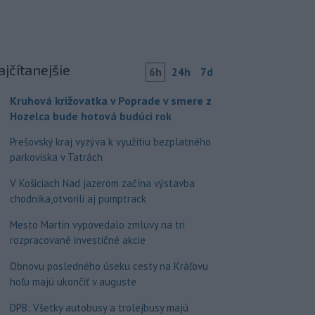
ajčítanejšie
6h
24h
7d
Kruhová križovatka v Poprade v smere z
Hozelca bude hotová budúci rok
Prešovský kraj vyzýva k využitiu bezplatného
parkoviska v Tatrách
V Košiciach Nad jazerom začína výstavba
chodníka,otvorili aj pumptrack
Mesto Martin vypovedalo zmluvy na tri
rozpracované investičné akcie
Obnovu posledného úseku cesty na Kráľovu
hoľu majú ukončiť v auguste
DPB: Všetky autobusy a trolejbusy majú