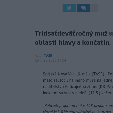
Tridsaťdeväťročný muž ut
oblasti hlavy a končatín.
Autor
TASR
19. mája 2026 14:24
Spišská Nová Ves 19. mája (TASR) - Po
mäso zaútočil na iného muža na jednej 
riaditeľstvo Policajného zboru (KR PZ) 
incident sa stal v nedeľu (17. 5.) večer.
„Policajti prijali na linke 158 oznámeni
Novej Vsi. Tridsaťdeväťročný muž utrpel 