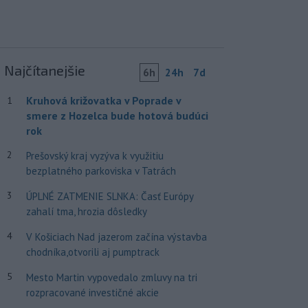
Najčítanejšie
6h
24h
7d
Kruhová križovatka v Poprade v
1
smere z Hozelca bude hotová budúci
rok
2
Prešovský kraj vyzýva k využitiu
bezplatného parkoviska v Tatrách
3
ÚPLNÉ ZATMENIE SLNKA: Časť Európy
zahalí tma, hrozia dôsledky
4
V Košiciach Nad jazerom začína výstavba
chodníka,otvorili aj pumptrack
5
Mesto Martin vypovedalo zmluvy na tri
rozpracované investičné akcie