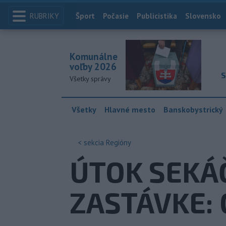
RUBRIKY
Index
Šport
Počasie
Publicistika
Slovensko
Komunálne
voľby 2026
S
Všetky správy
Všetky
Hlavné mesto
Banskobystrický
< sekcia
Regióny
ÚTOK SEKÁ
ZASTÁVKE: 