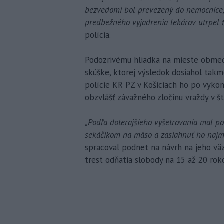
bezvedomí bol prevezený do nemocnice, 
predbežného vyjadrenia lekárov utrpel 
polícia.
Podozrivému hliadka na mieste obmed
skúške, ktorej výsledok dosiahol takm
polície KR PZ v Košiciach ho po vyko
obzvlášť závažného zločinu vraždy v š
„Podľa doterajšieho vyšetrovania mal
sekáčikom na mäso a zasiahnuť ho najm
spracoval podnet na návrh na jeho väz
trest odňatia slobody na 15 až 20 rok