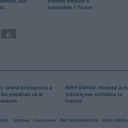
uníciu, ľudí
krádeže bicyklov a
li
kolobežiek v Trnave
O: Umelá inteligencia a
NOVÝ DOMOV: Medveď Artu
tika pomáhajú už aj
košickej zoo odchádza za
ranárom
hranice
túra
Turizmus
Cestovanie
Rok dobrovoľníctva
Dielo týždňa