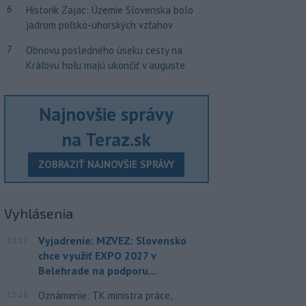
6
Historik Zajac: Územie Slovenska bolo
jadrom poľsko-uhorských vzťahov
7
Obnovu posledného úseku cesty na
Kráľovu hoľu majú ukončiť v auguste
Najnovšie správy
na Teraz.sk
ZOBRAZIŤ NAJNOVŠIE SPRÁVY
Vyhlásenia
Vyjadrenie: MZVEZ: Slovensko
18:12
chce využiť EXPO 2027 v
Belehrade na podporu...
12:26
Oznámenie: TK ministra práce,