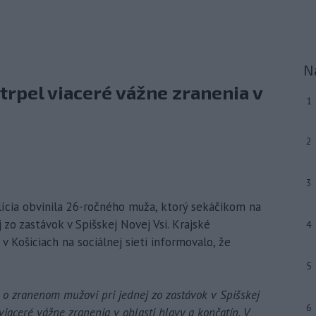
N
rpel viaceré vážne zranenia v
1
2
3
lícia obvinila 26-ročného muža, ktorý sekáčikom na
zo zastávok v Spišskej Novej Vsi. Krajské
4
v Košiciach na sociálnej sieti informovalo, že
5
e o zranenom mužovi pri jednej zo zastávok v Spišskej
6
viaceré vážne zranenia v oblasti hlavy a končatín. V