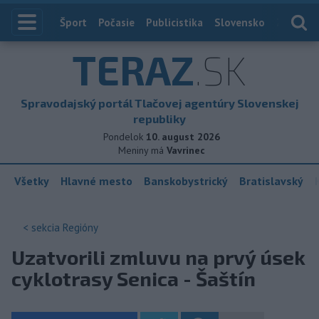
Index
Šport
Počasie
Publicistika
Slovensko
Zahranič
TERAZ
.SK
Spravodajský portál Tlačovej agentúry Slovenskej
republiky
Pondelok
10. august 2026
Meniny má
Vavrinec
Všetky
Hlavné mesto
Banskobystrický
Bratislavský
< sekcia
Regióny
Uzatvorili zmluvu na prvý úsek
cyklotrasy Senica - Šaštín