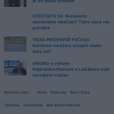
je ich jediný problém
OTESTUJTE SA: Rozumiete
slovenským nárečiam? Tieto slová vás
potrápia
VEĽKÁ PREDPOVEĎ POČASIA:
Extrémne horúčavy ustúpili. Alebo
žeby nie?
HRABKO o výhode
Majerského:Mazurek a Laššáková majú
rovnakých voličov
Aktuálne témy:
Kvízy
Podcasty
Rok Ľ.Štúra
Turizmus
Cestovanie
Rok dobrovoľníctva