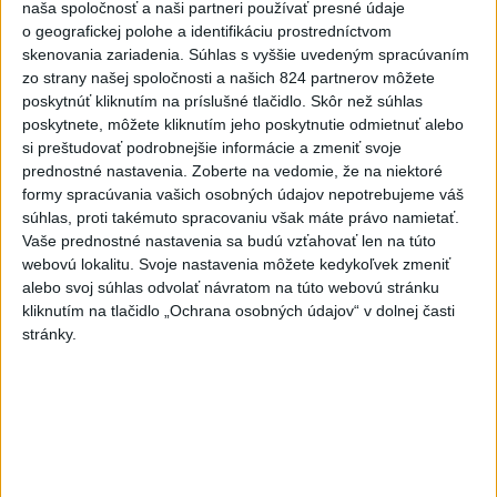
naša spoločnosť a naši partneri používať presné údaje
zasahovali záchranári
o geografickej polohe a identifikáciu prostredníctvom
4
ÚTOK MEDVEĎA: V Turanoch pri zjazde z D1 našli
skenovania zariadenia. Súhlas s vyššie uvedeným spracúvaním
zo strany našej spoločnosti a našich 824 partnerov môžete
zraneného muža
poskytnúť kliknutím na príslušné tlačidlo. Skôr než súhlas
5
Ugandský futbalista Owori zomrel vo veku 27 rokov po
poskytnete, môžete kliknutím jeho poskytnutie odmietnuť alebo
si preštudovať podrobnejšie informácie a zmeniť svoje
brutálnom útoku
prednostné nastavenia.
Zoberte na vedomie, že na niektoré
6
STU ani UK nevyhovejú všetkým žiadostiam o ubytovanie
formy spracúvania vašich osobných údajov nepotrebujeme váš
súhlas, proti takémuto spracovaniu však máte právo namietať.
na internátoch
Vaše prednostné nastavenia sa budú vzťahovať len na túto
7
Druhý deň v Čunove priniesol 5 triumfov a jeden bronz
webovú lokalitu. Svoje nastavenia môžete kedykoľvek zmeniť
alebo svoj súhlas odvolať návratom na túto webovú stránku
domácich
kliknutím na tlačidlo „Ochrana osobných údajov“ v dolnej časti
stránky.
Najnovšie správy na Teraz.sk
Vyhlásenia
Priame prenosy z Národnej rady SR