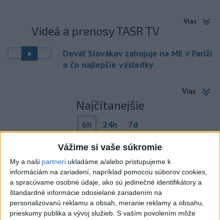
Viac
Videá a prenosy TASR TV
Deväť Slovákov zabojuje na ME v Paríži
o čo najlepšie výsledky
Viac
Najčítanejšie
6h
24h
7d
DRÁMA V PARLAMENTE: Poslankyňa
1
Vážime si vaše súkromie
hádzala do premiéra vajíčka
My a naši
partneri
ukladáme a/alebo pristupujeme k
informáciám na zariadení, napríklad pomocou súborov cookies,
2
Česká vláda uvažuje nad zvýšením valorizácie dôchodkov
a spracúvame osobné údaje, ako sú jedinečné identifikátory a
štandardné informácie odosielané zariadením na
na dvojnásobok
personalizovanú reklamu a obsah, meranie reklamy a obsahu,
3
MLADÍK VYPADOL Z FERRATY: Na Skalke pri Kremnici
prieskumy publika a vývoj služieb.
S vaším povolením môže