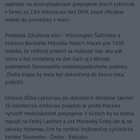
nadviaže na novovybudované prepojenie dvoch cyklotrás
v Senici za 2,84 milióna eur bez DPH, ktoré oficiálne
uviedli do prevádzky v marci.
Predseda Združenia obcí - Mikroregión Šaštínsko a
starosta Borského Mikuláša Róbert Macek pre TASR
uviedol, že celkový projekt sa realizuje viac ako päť
rokov a bol rozdelený na dve časti aj z dôvodu
podmienok Slovenského vodohospodárskeho podniku.
„Druhá etapa by mala byť dokončená do konca roka,“
priblížil.
Celková dĺžka cyklotrasy po dokončení dosiahne takmer
16 kilometrov. Ambíciou projektu je podľa Maceka
vytvoriť medzinárodné prepojenie. V Kútoch by sa mohla
napojiť na český Lanžhot a cez Moravský Svätý Ján aj na
rakúsky Hohenau, čím by vznikol trojhraničný cyklistický
koridor Slovensko - Česko - Rakúsko.