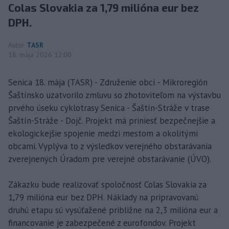
Colas Slovakia za 1,79 milióna eur bez
DPH.
Autor
TASR
18. mája 2026 12:00
Senica 18. mája (TASR) - Združenie obcí - Mikroregión
Šaštínsko uzatvorilo zmluvu so zhotoviteľom na výstavbu
prvého úseku cyklotrasy Senica - Šaštín-Stráže v trase
Šaštín-Stráže - Dojč. Projekt má priniesť bezpečnejšie a
ekologickejšie spojenie medzi mestom a okolitými
obcami. Vyplýva to z výsledkov verejného obstarávania
zverejnených Úradom pre verejné obstarávanie (ÚVO).
Zákazku bude realizovať spoločnosť Colas Slovakia za
1,79 milióna eur bez DPH. Náklady na pripravovanú
druhú etapu sú vysúťažené približne na 2,3 milióna eur a
financovanie je zabezpečené z eurofondov. Projekt