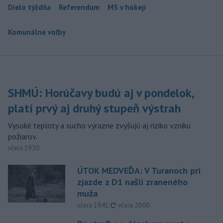
Dielo týždňa
Referendum
MS v hokeji
Komunálne voľby
SHMÚ: Horúčavy budú aj v pondelok,
platí prvý aj druhý stupeň výstrah
Vysoké teploty a sucho výrazne zvyšujú aj riziko vzniku
požiarov.
včera 19:30
ÚTOK MEDVEĎA: V Turanoch pri
zjazde z D1 našli zraneného
muža
aktualizované
včera 19:41
,
včera 20:00