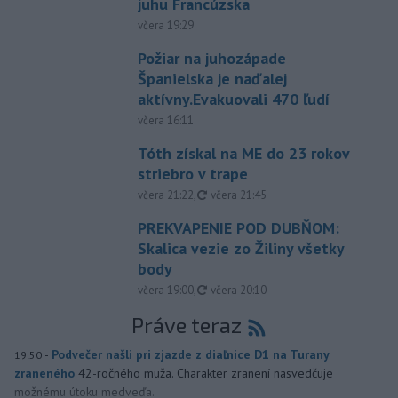
juhu Francúzska
včera 19:29
Požiar na juhozápade
Španielska je naďalej
aktívny.Evakuovali 470 ľudí
včera 16:11
Tóth získal na ME do 23 rokov
striebro v trape
aktualizované
včera 21:22
,
včera 21:45
PREKVAPENIE POD DUBŇOM:
Skalica vezie zo Žiliny všetky
body
aktualizované
včera 19:00
,
včera 20:10
Práve teraz
-
Podvečer našli pri zjazde z diaľnice D1 na Turany
19:50
zraneného
42-ročného muža. Charakter zranení nasvedčuje
možnému útoku medveďa.