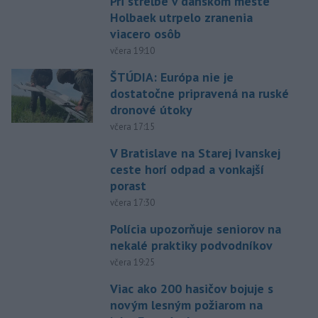
Pri streľbe v dánskom meste
Holbaek utrpelo zranenia
viacero osôb
včera 19:10
ŠTÚDIA: Európa nie je
dostatočne pripravená na ruské
dronové útoky
včera 17:15
V Bratislave na Starej Ivanskej
ceste horí odpad a vonkajší
porast
včera 17:30
Polícia upozorňuje seniorov na
nekalé praktiky podvodníkov
včera 19:25
Viac ako 200 hasičov bojuje s
novým lesným požiarom na