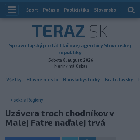
Index
Šport
Počasie
Publicistika
Slovensko
Zahranič
TERAZ
.SK
Spravodajský portál Tlačovej agentúry Slovenskej
republiky
Sobota
8. august 2026
Meniny má
Oskar
Všetky
Hlavné mesto
Banskobystrický
Bratislavský
< sekcia
Regióny
Uzávera troch chodníkov v
Malej Fatre naďalej trvá