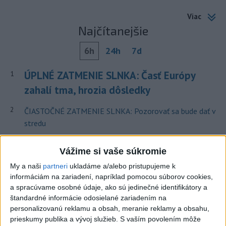
Viac
Najčítanejšie
6h
24h
7d
ÚPLNÉ ZATMENIE SLNKA: Časť Európy
1
zahalí tma, hrozia dôsledky
2
ČIASTOČNÉ ZATMENIE SLNKA: Pozorovať sa bude dať v
stredu
3
Obranca Kaša dostal od Žiliny povolenie hľadať si nový
Vážime si vaše súkromie
klub
My a naši
partneri
ukladáme a/alebo pristupujeme k
4
V časti Košice-Krásna otvorili park pomenovaný po
informáciám na zariadení, napríklad pomocou súborov cookies,
kňazovi Semivanovi
a spracúvame osobné údaje, ako sú jedinečné identifikátory a
štandardné informácie odosielané zariadením na
5
Pekárka zachránila život svojim zákazníkom, ktorí sa pár
personalizovanú reklamu a obsah, meranie reklamy a obsahu,
dní neukázali
prieskumy publika a vývoj služieb.
S vaším povolením môže