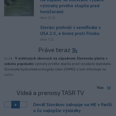
výstrahy prvého stupňa pred
horúčavami
dnes 11:21
Slováci prehrali v semifinále s
USA 2:5, o bronz proti Fínsku
dnes 7:21
Práve teraz
-
V niektorých okresoch na západnom Slovensku platia v
11:19
sobotu popoludní
výstrahy prvého stupňa pred vysokými teplotami.
Slovenský hydrometeorologický ústav (SHMÚ) o tom informuje na
webe.
Viac
Videá a prenosy TASR TV
Deväť Slovákov zabojuje na ME v Paríži
o čo najlepšie výsledky