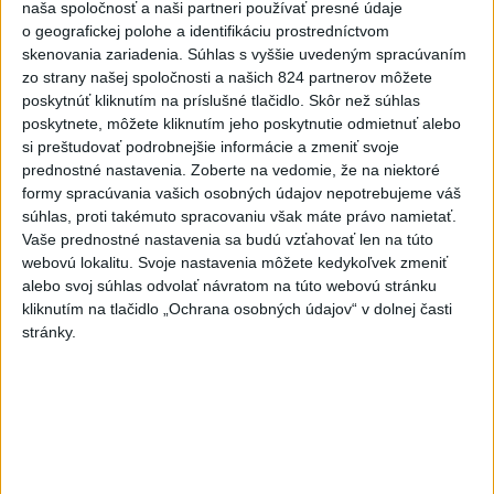
naša spoločnosť a naši partneri používať presné údaje
6
Brezno obnovuje zastávky MHD
o geografickej polohe a identifikáciu prostredníctvom
skenovania zariadenia. Súhlas s vyššie uvedeným spracúvaním
7
Prešovský kraj vyzýva k využitiu bezplatného parkoviska v
zo strany našej spoločnosti a našich 824 partnerov môžete
Tatrách
poskytnúť kliknutím na príslušné tlačidlo. Skôr než súhlas
poskytnete, môžete kliknutím jeho poskytnutie odmietnuť alebo
si preštudovať podrobnejšie informácie a zmeniť svoje
Najnovšie správy na Teraz.sk
prednostné nastavenia.
Zoberte na vedomie, že na niektoré
formy spracúvania vašich osobných údajov nepotrebujeme váš
Vyhlásenia
súhlas, proti takémuto spracovaniu však máte právo namietať.
Priame prenosy z Národnej rady SR
Vaše prednostné nastavenia sa budú vzťahovať len na túto
webovú lokalitu. Svoje nastavenia môžete kedykoľvek zmeniť
alebo svoj súhlas odvolať návratom na túto webovú stránku
kliknutím na tlačidlo „Ochrana osobných údajov“ v dolnej časti
stránky.
Politika na sociálnych sieťach
Zobraziť viac
Info
Najnovšie videá
Najsledovanejšie videá