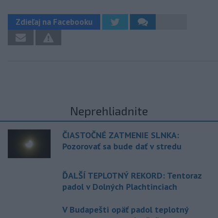
Zdieľaj na Facebooku
Neprehliadnite
ČIASTOČNÉ ZATMENIE SLNKA:
Pozorovať sa bude dať v stredu
ĎALŠÍ TEPLOTNÝ REKORD: Tentoraz
padol v Dolných Plachtinciach
V Budapešti opäť padol teplotný