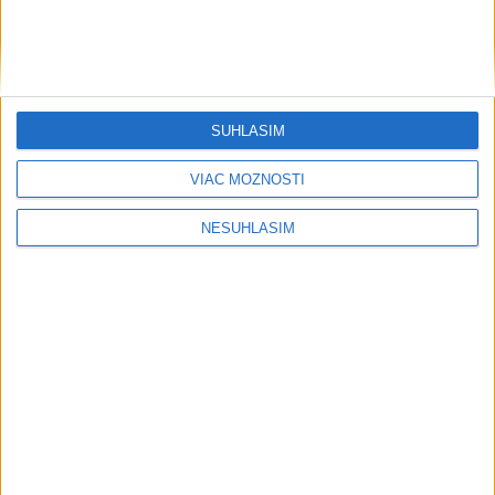
....
SÚHLASÍM
VIAC MOŽNOSTÍ
NESÚHLASÍM
....