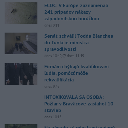
ECDC: V Európe zaznamenali
241 prípadov nákazy
západonílskou horúčkou
dnes 9:11
Senát schválil Todda Blanchea
do funkcie ministra
spravodlivosti
aktualizované
dnes 10:49
,
dnes 11:49
Firmám chýbajú kvalifikovaní
ľudia, pomôcť môže
rekvalifikácia
dnes 9:42
INTOXIKOVALA SA OSOBA:
Požiar v Braväcove zasiahol 10
stavieb
dnes 10:13
Na západe sú miestami vydané