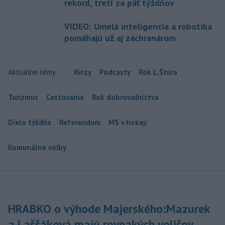
rekord, tretí za päť týždňov
VIDEO: Umelá inteligencia a robotika
pomáhajú už aj záchranárom
Aktuálne témy:
Kvízy
Podcasty
Rok Ľ.Štúra
Turizmus
Cestovanie
Rok dobrovoľníctva
Dielo týždňa
Referendum
MS v hokeji
Komunálne voľby
HRABKO o výhode Majerského:Mazurek
a Laššáková majú rovnakých voličov