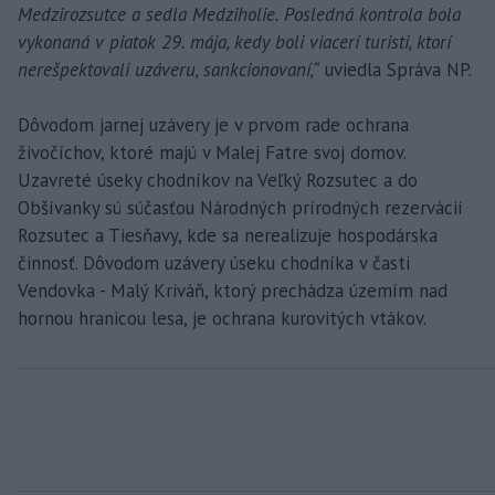
Medzirozsutce a sedla Medziholie. Posledná kontrola bola
vykonaná v piatok 29. mája, kedy boli viacerí turisti, ktorí
nerešpektovali uzáveru, sankcionovaní,“
uviedla Správa NP.
Dôvodom jarnej uzávery je v prvom rade ochrana
živočíchov, ktoré majú v Malej Fatre svoj domov.
Uzavreté úseky chodníkov na Veľký Rozsutec a do
Obšívanky sú súčasťou Národných prírodných rezervácií
Rozsutec a Tiesňavy, kde sa nerealizuje hospodárska
činnosť. Dôvodom uzávery úseku chodníka v časti
Vendovka - Malý Kriváň, ktorý prechádza územím nad
hornou hranicou lesa, je ochrana kurovitých vtákov.