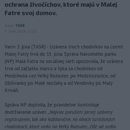
ochrana živočíchov, ktoré majú v Malej
Fatre svoj domov.
Autor
TASR
3. júna 2026 11:05
Varín 3. júna (TASR) - Uzávera troch chodníkov na území
Malej Fatry trvá do 15. júna. Správa Národného parku
(NP) Malá Fatra na sociálnej sieti upozornila, že uzávera
trvá od začiatku marca a týka sa chodníkov od
Medziholia cez Veľký Rozsutec po Medzirozsutce, od
Obšívanky po Malé nocľahy a od Vendovky po Malý
Kriváň.
Správa NP doplnila, že pravidelne kontroluje
dodržiavanie uzáver.
„Najviac porušení jarnej uzávery
registrujeme, tak ako každoročne, na oboch turistických
chodníkoch, ktoré vedú na Veľký Rozsutec, čiže od sedla