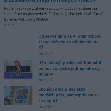
Podľa Hrabka sú z hľadiska podpory voličov najsilnejšími
kandidátmi na predsedu VÚC Majerský, Mazurek a Laššáková
(správa, PODCAST, VIDEO)
dnes 6:00
Od septembra sa AI gramotnosť
stane súčasťou vzdelávania na
ZŠ
dnes 10:53
USA plánujú poskytnúť Kolumbii
pomoc vo výške jednej miliardy
dolárov
dnes 10:02
Skončili ďalšie desiatky
menších pôšt, samosprávam sa
to nepáči
dnes 11:17