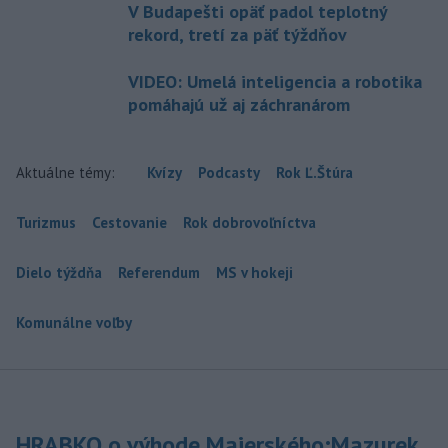
V Budapešti opäť padol teplotný
rekord, tretí za päť týždňov
VIDEO: Umelá inteligencia a robotika
pomáhajú už aj záchranárom
Aktuálne témy:
Kvízy
Podcasty
Rok Ľ.Štúra
Turizmus
Cestovanie
Rok dobrovoľníctva
Dielo týždňa
Referendum
MS v hokeji
Komunálne voľby
HRABKO o výhode Majerského:Mazurek