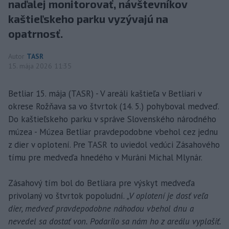
naďalej monitorovať, návštevníkov
kaštieľskeho parku vyzývajú na
opatrnosť.
Autor
TASR
15. mája 2026 11:35
Betliar 15. mája (TASR) - V areáli kaštieľa v Betliari v
okrese Rožňava sa vo štvrtok (14. 5.) pohyboval medveď.
Do kaštieľskeho parku v správe Slovenského národného
múzea - Múzea Betliar pravdepodobne vbehol cez jednu
z dier v oplotení. Pre TASR to uviedol vedúci Zásahového
tímu pre medveďa hnedého v Muráni Michal Mlynár.
Zásahový tím bol do Betliara pre výskyt medveďa
privolaný vo štvrtok popoludní.
„V oplotení je dosť veľa
dier, medveď pravdepodobne náhodou vbehol dnu a
nevedel sa dostať von. Podarilo sa nám ho z areálu vyplašiť.