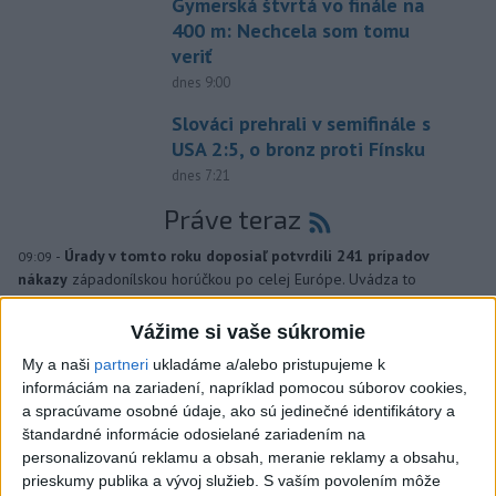
Gymerská štvrtá vo finále na
400 m: Nechcela som tomu
veriť
dnes 9:00
Slováci prehrali v semifinále s
USA 2:5, o bronz proti Fínsku
dnes 7:21
Práve teraz
-
Úrady v tomto roku doposiaľ potvrdili 241 prípadov
09:09
nákazy
západonílskou horúčkou po celej Európe. Uvádza to
týždenná správa, ktorú v piatok zverejnilo Európske centrum pre
prevenciu a kontrolu chorôb (ECDC).241 prípadov nákazy
Vážime si vaše súkromie
západonílskou
My a naši
partneri
ukladáme a/alebo pristupujeme k
informáciám na zariadení, napríklad pomocou súborov cookies,
Viac
a spracúvame osobné údaje, ako sú jedinečné identifikátory a
Videá a prenosy TASR TV
štandardné informácie odosielané zariadením na
personalizovanú reklamu a obsah, meranie reklamy a obsahu,
Deväť Slovákov zabojuje na ME v Paríži
prieskumy publika a vývoj služieb.
S vaším povolením môže