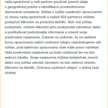
o čo najlepšie výsledky
naša spoločnosť a naši partneri používať presné údaje
o geografickej polohe a identifikáciu prostredníctvom
skenovania zariadenia. Súhlas s vyššie uvedeným spracúvaním
Viac
zo strany našej spoločnosti a našich 824 partnerov môžete
Najčítanejšie
poskytnúť kliknutím na príslušné tlačidlo. Skôr než súhlas
poskytnete, môžete kliknutím jeho poskytnutie odmietnuť alebo
6h
24h
7d
si preštudovať podrobnejšie informácie a zmeniť svoje
prednostné nastavenia.
Zoberte na vedomie, že na niektoré
ÚPLNÉ ZATMENIE SLNKA: Časť Európy
1
formy spracúvania vašich osobných údajov nepotrebujeme váš
súhlas, proti takémuto spracovaniu však máte právo namietať.
zahalí tma, hrozia dôsledky
Vaše prednostné nastavenia sa budú vzťahovať len na túto
webovú lokalitu. Svoje nastavenia môžete kedykoľvek zmeniť
2
Obranca Kaša dostal od Žiliny povolenie hľadať si nový
alebo svoj súhlas odvolať návratom na túto webovú stránku
klub
kliknutím na tlačidlo „Ochrana osobných údajov“ v dolnej časti
stránky.
3
ČIASTOČNÉ ZATMENIE SLNKA: Pozorovať sa bude dať v
stredu
4
V časti Košice-Krásna otvorili park pomenovaný po
kňazovi Semivanovi
5
Prešovský kraj vyzýva k využitiu bezplatného parkoviska v