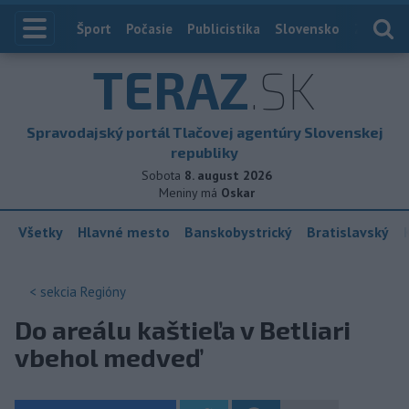
Index
Šport
Počasie
Publicistika
Slovensko
Zahranič
TERAZ
.SK
Spravodajský portál Tlačovej agentúry Slovenskej
republiky
Sobota
8. august 2026
Meniny má
Oskar
Všetky
Hlavné mesto
Banskobystrický
Bratislavský
< sekcia
Regióny
Do areálu kaštieľa v Betliari
vbehol medveď