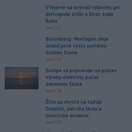
V Kyjeve sa ozývali výbuchy, pri
metropole prišli o život traja
ľudia
dnes 7:17
Bloomberg: Pentagón chce
urobiť prvé testy systému
Golden Dome
dnes 7:15
Európa sa pripravuje na pokles
výroby elektriny počas
zatmenia Slnka
dnes 7:08
Čína sa chystá na tajfún
Dolphin, zatvára školy a
turistické atrakcie
dnes 7:03