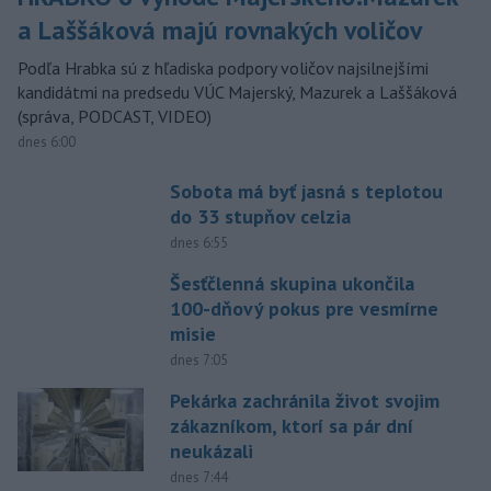
a Laššáková majú rovnakých voličov
Podľa Hrabka sú z hľadiska podpory voličov najsilnejšími
kandidátmi na predsedu VÚC Majerský, Mazurek a Laššáková
(správa, PODCAST, VIDEO)
dnes 6:00
Sobota má byť jasná s teplotou
do 33 stupňov celzia
dnes 6:55
Šesťčlenná skupina ukončila
100-dňový pokus pre vesmírne
misie
dnes 7:05
Pekárka zachránila život svojim
zákazníkom, ktorí sa pár dní
neukázali
dnes 7:44