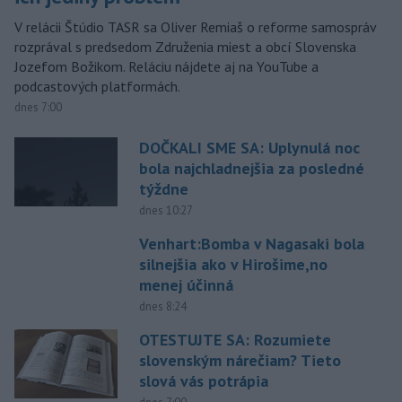
V relácii Štúdio TASR sa Oliver Remiaš o reforme samospráv
rozprával s predsedom Združenia miest a obcí Slovenska
Jozefom Božikom. Reláciu nájdete aj na YouTube a
podcastových platformách.
dnes 7:00
DOČKALI SME SA: Uplynulá noc
bola najchladnejšia za posledné
týždne
dnes 10:27
Venhart:Bomba v Nagasaki bola
silnejšia ako v Hirošime,no
menej účinná
dnes 8:24
OTESTUJTE SA: Rozumiete
slovenským nárečiam? Tieto
slová vás potrápia