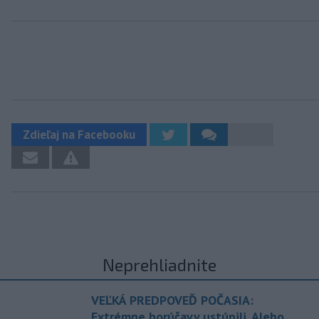
Zdieľaj na Facebooku
Neprehliadnite
VEĽKÁ PREDPOVEĎ POČASIA:
Extrémne horúčavy ustúpili. Alebo