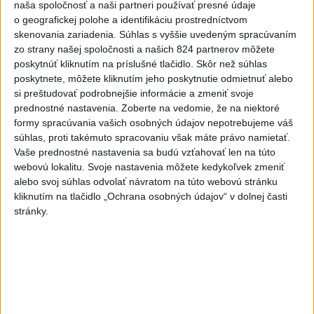
Potocká najväčším slovenským
naša spoločnosť a naši partneri používať presné údaje
želiezkom, Trníková sníva o
o geografickej polohe a identifikáciu prostredníctvom
finále
skenovania zariadenia. Súhlas s vyššie uvedeným spracúvaním
zo strany našej spoločnosti a našich 824 partnerov môžete
dnes 9:11
poskytnúť kliknutím na príslušné tlačidlo. Skôr než súhlas
Slováci prehrali duel o bronz,
poskytnete, môžete kliknutím jeho poskytnutie odmietnuť alebo
Štolc: Hodnotí sa to ťažko
si preštudovať podrobnejšie informácie a zmeniť svoje
prednostné nastavenia.
Zoberte na vedomie, že na niektoré
dnes 10:18
formy spracúvania vašich osobných údajov nepotrebujeme váš
súhlas, proti takémuto spracovaniu však máte právo namietať.
Práve teraz
Vaše prednostné nastavenia sa budú vzťahovať len na túto
-
Minister zdravotníctva Kamil Šaško (Hlas-SD) už má
webovú lokalitu. Svoje nastavenia môžete kedykoľvek zmeniť
11:56
podľa svojich slov
pripravený návrh riešenia k tendru na
alebo svoj súhlas odvolať návratom na túto webovú stránku
prevádzkovanie ambulancií záchrannej zdravotnej služby (ZZS). Na
kliknutím na tlačidlo „Ochrana osobných údajov“ v dolnej časti
odbornej úrovni ho chce predstaviť v krátkom čase.
stránky.
Viac
Videá a prenosy TASR TV
Deväť Slovákov zabojuje na ME v Paríži
o čo najlepšie výsledky