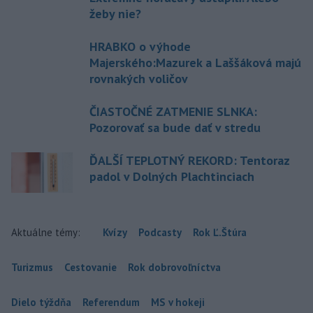
žeby nie?
HRABKO o výhode
Majerského:Mazurek a Laššáková majú
rovnakých voličov
ČIASTOČNÉ ZATMENIE SLNKA:
Pozorovať sa bude dať v stredu
ĎALŠÍ TEPLOTNÝ REKORD: Tentoraz
padol v Dolných Plachtinciach
Aktuálne témy:
Kvízy
Podcasty
Rok Ľ.Štúra
Turizmus
Cestovanie
Rok dobrovoľníctva
Dielo týždňa
Referendum
MS v hokeji