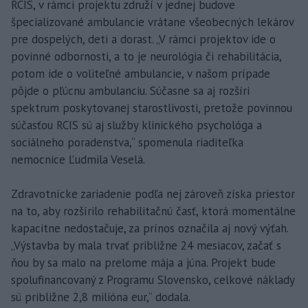
RCIS, v rámci projektu združí v jednej budove
špecializované ambulancie vrátane všeobecných lekárov
pre dospelých, deti a dorast. „V rámci projektov ide o
povinné odbornosti, a to je neurológia či rehabilitácia,
potom ide o voliteľné ambulancie, v našom prípade
pôjde o pľúcnu ambulanciu. Súčasne sa aj rozšíri
spektrum poskytovanej starostlivosti, pretože povinnou
súčasťou RCIS sú aj služby klinického psychológa a
sociálneho poradenstva,“ spomenula riaditeľka
nemocnice Ľudmila Veselá.
Zdravotnícke zariadenie podľa nej zároveň získa priestor
na to, aby rozšírilo rehabilitačnú časť, ktorá momentálne
kapacitne nedostačuje, za prínos označila aj nový výťah.
„Výstavba by mala trvať približne 24 mesiacov, začať s
ňou by sa malo na prelome mája a júna. Projekt bude
spolufinancovaný z Programu Slovensko, celkové náklady
sú približne 2,8 milióna eur,“ dodala.