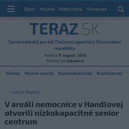
Index
Šport
Počasie
Publicistika
Slovensko
Zahranič
TERAZ
.SK
Spravodajský portál Tlačovej agentúry Slovenskej
republiky
Nedela
9. august 2026
Meniny má
Ľubomíra
Všetky
Hlavné mesto
Banskobystrický
Bratislavský
< sekcia
Regióny
V areáli nemocnice v Handlovej
otvorili nízkokapacitné senior
centrum