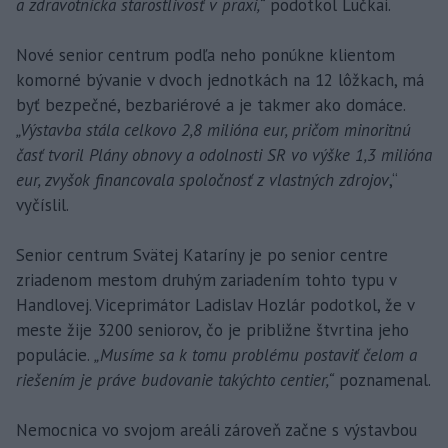
a zdravotnícka starostlivosť v praxi,“
podotkol Lučkai.
Nové senior centrum podľa neho ponúkne klientom
komorné bývanie v dvoch jednotkách na 12 lôžkach, má
byť bezpečné, bezbariérové a je takmer ako domáce.
„Výstavba stála celkovo 2,8 milióna eur, pričom minoritnú
časť tvoril Plány obnovy a odolnosti SR vo výške 1,3 milióna
eur, zvyšok financovala spoločnosť z vlastných zdrojov
,“
vyčíslil.
Senior centrum Svätej Kataríny je po senior centre
zriadenom mestom druhým zariadením tohto typu v
Handlovej. Viceprimátor Ladislav Hozlár podotkol, že v
meste žije 3200 seniorov, čo je približne štvrtina jeho
populácie.
„Musíme sa k tomu problému postaviť čelom a
riešením je práve budovanie takýchto centier,“
poznamenal.
Nemocnica vo svojom areáli zároveň začne s výstavbou