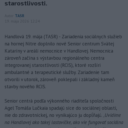
starostlivosti.
Autor
TASR
19. mája 2026 12:24
Handlová 19. mája (TASR) - Zariadenia sociálnych služieb
na hornej Nitre doplnilo nové Senior centrum Svätej
Kataríny v areáli nemocnice v Handlovej. Nemocnica
zároveň začína s výstavbou regionálneho centra
integrovanej starostlivosti (RCIS), ktoré rozšíri
ambulantné a terapeutické služby. Zariadenie tam
otvorili v utorok, zároveň poklepali i základný kameň
stavby nového RCIS.
Senior centrá podľa výkonného riaditeľa spoločnosti
Agel Tomáša Lučkaia spadajú síce do sociálnej oblasti,
nie do zdravotníckej, no vynikajúco ju dopĺňajú. „
Uvidíme
na Handlovej ako takej lastovičke, ako vie fungovať sociálna