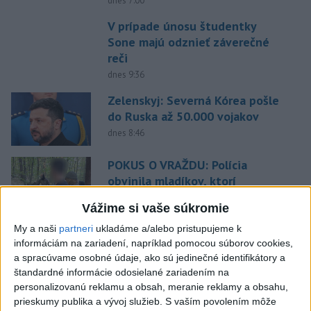
dnes 7:00
V prípade únosu študentky
Sone majú odznieť záverečné
reči
dnes 9:36
Zelenskyj: Severná Kórea pošle
do Ruska až 50.000 vojakov
dnes 8:46
POKUS O VRAŽDU: Polícia
obvinila mladíkov, ktorí
zaútočili na taxikára
Vážime si vaše súkromie
dnes 11:40
My a naši
partneri
ukladáme a/alebo pristupujeme k
Agrorezort: Výmera lesných
informáciám na zariadení, napríklad pomocou súborov cookies,
pozemkov a porastov sa
a spracúvame osobné údaje, ako sú jedinečné identifikátory a
dlhodobo zvyšuje
štandardné informácie odosielané zariadením na
personalizovanú reklamu a obsah, meranie reklamy a obsahu,
dnes 10:24
prieskumy publika a vývoj služieb.
S vaším povolením môže