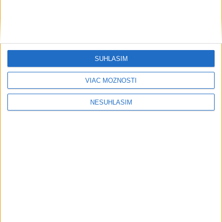
svetovej konkurencii je výborné
Šport
SÚHLASÍM
VIAC MOŽNOSTÍ
NESÚHLASÍM
....
....