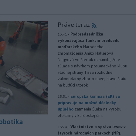
Práve teraz
-
Podpredsedníčka
13:41
vykonávajúca funkciu predsedu
maďarského
Národného
zhromaždenia Anikó Hallerová
Nagyová vo štvrtok oznámila, že v
súlade s návrhom poslaneckého klubu
vládnej strany Tisza rozhodne
zákonodarný zbor o novej hlave štátu
na budúci utorok.
-
Európska komisia (EK) sa
13:31
pripravuje na možné dôsledky
úplného
zatmenia Slnka na výrobu
elektriny v Európskej únii.
robotika
-
Vlastníctvo a správa lesov v
13:24
štyroch národných parkoch (NP),