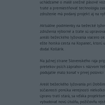
uchádzame o malé snežné pásové voz
trate a premiestňovať technológiu zasn
združenie má podaný projekt aj na vy
Aktuálne podmienky na bežecké lyžova
združenia výborné a trate sú upravo
areáli bežeckého lyžovania viacero o
ešte horská cesta na Kopanec, ktorú 
dodal Kollárik.
Na južnej strane Slovenského raja pri
pretekov psích záprahov s názvom Veľk
podujatie malo konať v prvej polovici
Areál bežeckého lyžovania pri Dobšins
súčasnosti ponúka verejnosti niekoľko
úpravu tratí stará, sa vďaka projekto
vybudovať novú útulňu, požičovňu výs