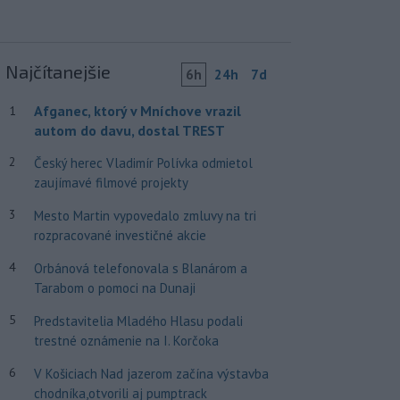
Najčítanejšie
6h
24h
7d
Afganec, ktorý v Mníchove vrazil
1
autom do davu, dostal TREST
2
Český herec Vladimír Polívka odmietol
zaujímavé filmové projekty
3
Mesto Martin vypovedalo zmluvy na tri
rozpracované investičné akcie
4
Orbánová telefonovala s Blanárom a
Tarabom o pomoci na Dunaji
5
Predstavitelia Mladého Hlasu podali
trestné oznámenie na I. Korčoka
6
V Košiciach Nad jazerom začína výstavba
chodníka,otvorili aj pumptrack