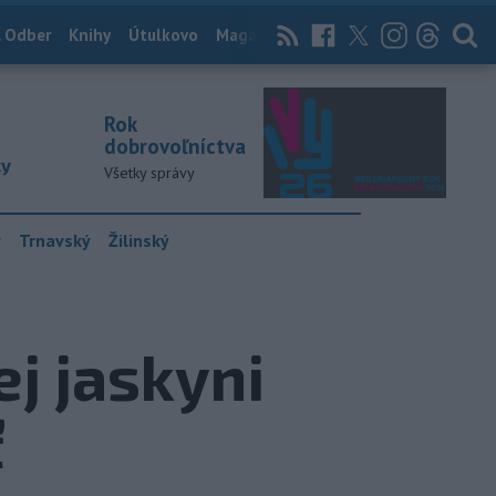
 Odber
Knihy
Útulkovo
Magazín
News Now
Archív
TASR
Rok
dobrovoľníctva
ky
Všetky správy
y
Trnavský
Žilinský
ej jaskyni
ť