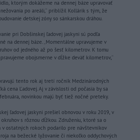
idlo, ktorým dokážeme na dennej báze upravovať
ežovania po areáli,“ priblížil Kollárik s tým, že
budovanie detskej zóny so sánkarskou dráhou.
nie pri Dobšinskej ľadovej jaskyni sú podľa
vané na dennej báze. „Momentálne upravujeme v
kruhov od jedného až po šesť kilometrov. K tomu
upravujeme obojsmerne v dĺžke deväť kilometrov,“
pravujú tento rok aj tretí ročník Medzinárodných
á cena Ľadovej. Aj v závislosti od počasia by sa
 februára, novinkou majú byť tiež nočné preteky.
kej ľadovej jaskyni prešiel obnovou v roku 2019, v
 okruhov s rôznou dĺžkou. Združeniu, ktoré sa o
m v ostatných rokoch podarilo pre návštevníkov
troja na bežecké lyžovanie či niekoľko oddychových