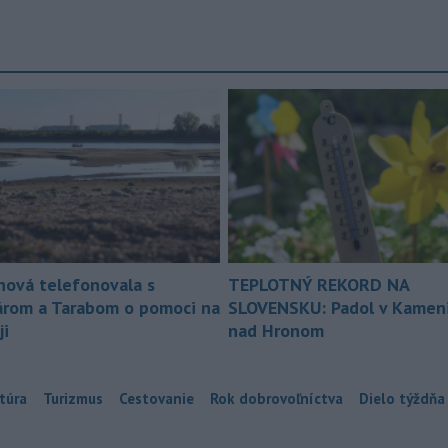
nová telefonovala s
TEPLOTNÝ REKORD NA
árom a Tarabom o pomoci na
SLOVENSKU: Padol v Kameni
ji
nad Hronom
túra
Turizmus
Cestovanie
Rok dobrovoľníctva
Dielo týždňa