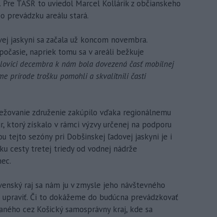
. Pre TASR to uviedol Marcel Kollárik z občianskeho
o prevádzku areálu stará.
vej jaskyni sa začala už koncom novembra.
časie, napriek tomu sa v areáli bežkuje
lovici decembra k nám bola dovezená časť mobilnej
e prírode trošku pomohli a skvalitnili časti
nežovanie združenie zakúpilo vďaka regionálnemu
r, ktorý získalo v rámci výzvy určenej na podporu
 tejto sezóny pri Dobšinskej ľadovej jaskyni je i
ku cesty tretej triedy od vodnej nádrže
ec.
enský raj sa nám ju v zmysle jeho návštevného
 upraviť. Či to dokážeme do budúcna prevádzkovať
aného cez Košický samosprávny kraj, kde sa