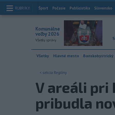
RUBRIKY
Index
Šport
Počasie
Publicistika
Slovensko
Komunálne
voľby 2026
S
Všetky správy
Všetky
Hlavné mesto
Banskobystrický
< sekcia
Regióny
V areáli pri
pribudla no