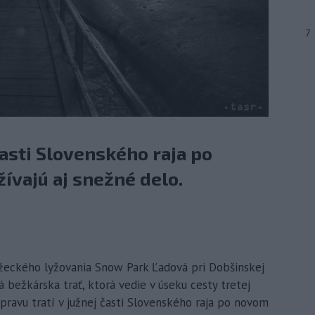
7
časti Slovenského raja po
ívajú aj snežné delo.
bežeckého lyžovania Snow Park Ľadová pri Dobšinskej
á bežkárska trať, ktorá vedie v úseku cesty tretej
pravu tratí v južnej časti Slovenského raja po novom