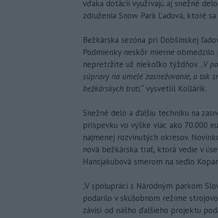
vďaka dotácii využívajú aj snežné delo
združenia Snow Park Ľadová, ktoré sa 
Bežkárska sezóna pri Dobšinskej ľado
Podmienky neskôr mierne obmedzilo po
nepretržite už niekoľko týždňov. „
V po
súpravy na umelé zasnežovanie, a tak sm
bežkárskych tratí,“
vysvetlil Kollárik.
Snežné delo a ďalšiu techniku na zas
príspevku vo výške viac ako 70.000 eu
najmenej rozvinutých okresov. Novinkou
nová bežkárska trať, ktorá vedie v úse
Hansjakubová smerom na sedlo Kopan
„V spolupráci s Národným parkom Slov
podarilo v skúšobnom režime strojovo
závisí od nášho ďalšieho projektu pod