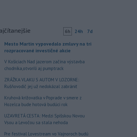
ajčítanejšie
6h
24h
7d
Mesto Martin vypovedalo zmluvy na tri
rozpracované investičné akcie
V Košiciach Nad jazerom začína výstavba
chodníka,otvorili aj pumptrack
ZRÁŽKA VLAKU S AUTOM V LOZORNE:
Rušňovodič jej už nedokázal zabrániť
Kruhová križovatka v Poprade v smere z
Hozelca bude hotová budúci rok
UZAVRETÁ CESTA: Medzi Spišskou Novou
Vsou a Levočou sa stala nehoda
Pre festival Lovestream vo Vajnoroch budú