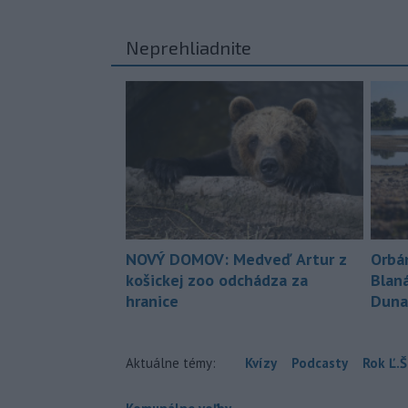
Neprehliadnite
NOVÝ DOMOV: Medveď Artur z
Orbá
košickej zoo odchádza za
Blan
hranice
Duna
Aktuálne témy:
Kvízy
Podcasty
Rok Ľ.Š