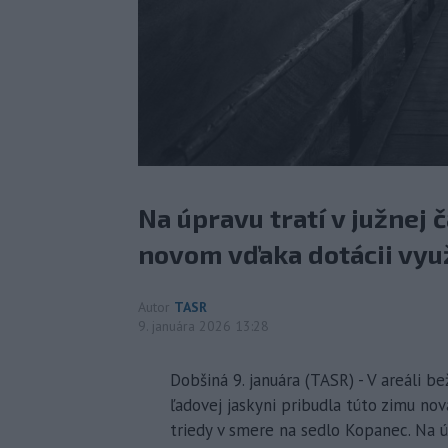
Na úpravu tratí v južnej 
novom vďaka dotácii využ
Autor
TASR
9. januára 2026 13:28
Dobšiná 9. januára (TASR) - V areáli 
ľadovej jaskyni pribudla túto zimu nov
triedy v smere na sedlo Kopanec. Na ú