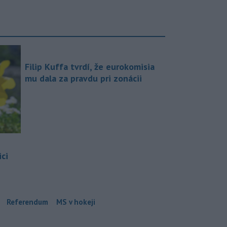
Filip Kuffa tvrdí, že eurokomisia
mu dala za pravdu pri zonácii
ci
Referendum
MS v hokeji