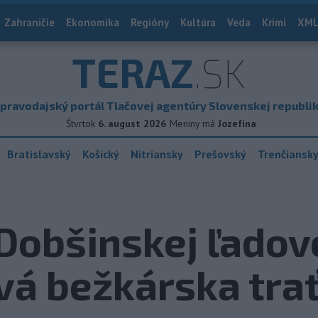
Zahraničie
Ekonomika
Regióny
Kultúra
Veda
Krimi
XML
TERAZ
.SK
pravodajský portál Tlačovej agentúry Slovenskej republi
Štvrtok
6. august 2026
Meniny má
Jozefína
Bratislavský
Košický
Nitriansky
Prešovský
Trenčiansk
 Dobšinskej ľadov
vá bežkárska tra