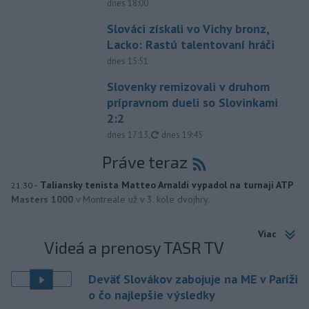
dnes 18:00
Slováci získali vo Vichy bronz,
Lacko: Rastú talentovaní hráči
dnes 15:51
Slovenky remizovali v druhom
prípravnom dueli so Slovinkami
2:2
aktualizované
dnes 17:13
,
dnes 19:45
Práve teraz
-
Taliansky tenista Matteo Arnaldi vypadol na turnaji ATP
21:30
Masters 1000
v Montreale už v 3. kole dvojhry.
Viac
Videá a prenosy TASR TV
Deväť Slovákov zabojuje na ME v Paríži
o čo najlepšie výsledky