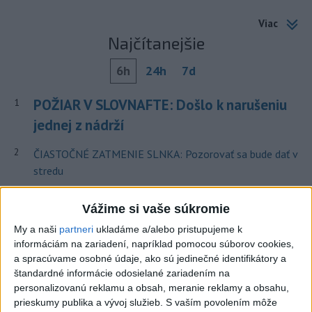
Viac
Najčítanejšie
6h
24h
7d
POŽIAR V SLOVNAFTE: Došlo k narušeniu
1
jednej z nádrží
2
ČIASTOČNÉ ZATMENIE SLNKA: Pozorovať sa bude dať v
stredu
3
V časti Košice-Krásna otvorili park pomenovaný po
Vážime si vaše súkromie
kňazovi Semivanovi
My a naši
partneri
ukladáme a/alebo pristupujeme k
4
VEĽKÁ PREDPOVEĎ POČASIA: Extrémne horúčavy
informáciám na zariadení, napríklad pomocou súborov cookies,
ustúpili. Alebo žeby nie?
a spracúvame osobné údaje, ako sú jedinečné identifikátory a
štandardné informácie odosielané zariadením na
5
TRAGÉDIA NA DUNAJI: Muž sa išiel okúpať, z vody viac
personalizovanú reklamu a obsah, meranie reklamy a obsahu,
nevyšiel
prieskumy publika a vývoj služieb.
S vaším povolením môže