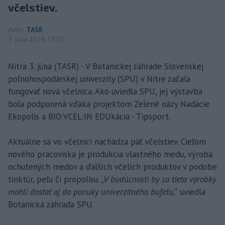
včelstiev.
Autor
TASR
3. júna 2026 13:50
Nitra 3. júna (TASR) - V Botanickej záhrade Slovenskej
poľnohospodárskej univerzity (SPU) v Nitre začala
fungovať nová včelnica. Ako uviedla SPU, jej výstavba
bola podporená vďaka projektom Zelené oázy Nadácie
Ekopolis a BIO:VCEL:IN EDUkácia - Tipsport.
Aktuálne sa vo včelnici nachádza päť včelstiev. Cieľom
nového pracoviska je produkcia vlastného medu, výroba
ochutených medov a ďalších včelích produktov v podobe
tinktúr, peľu či propolisu.
„V budúcnosti by sa tieto výrobky
mohli dostať aj do ponuky univerzitného bufetu,“
uviedla
Botanická záhrada SPU.