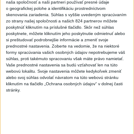
naša spoločnosť a naši partneri používať presné údaje
6
Fridrichová: Školy vyučujúce po novom musia mať
o geografickej polohe a identifikáciu prostredníctvom
pripravené osnovy
skenovania zariadenia. Súhlas s vyššie uvedeným spracúvaním
zo strany našej spoločnosti a našich 824 partnerov môžete
7
Pri požiari lesného porastu v Trstíne zasahuje takmer 50
poskytnúť kliknutím na príslušné tlačidlo. Skôr než súhlas
hasičov
poskytnete, môžete kliknutím jeho poskytnutie odmietnuť alebo
si preštudovať podrobnejšie informácie a zmeniť svoje
prednostné nastavenia.
Zoberte na vedomie, že na niektoré
Najnovšie správy na Teraz.sk
formy spracúvania vašich osobných údajov nepotrebujeme váš
súhlas, proti takémuto spracovaniu však máte právo namietať.
Vyhlásenia
Vaše prednostné nastavenia sa budú vzťahovať len na túto
webovú lokalitu. Svoje nastavenia môžete kedykoľvek zmeniť
Priame prenosy z Národnej rady SR
alebo svoj súhlas odvolať návratom na túto webovú stránku
kliknutím na tlačidlo „Ochrana osobných údajov“ v dolnej časti
stránky.
Politika na sociálnych sieťach
Zobraziť viac
Info