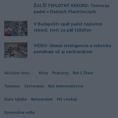
ĎALŠÍ TEPLOTNÝ REKORD: Tentoraz
padol v Dolných Plachtinciach
V Budapešti opäť padol teplotný
rekord, tretí za päť týždňov
VIDEO: Umelá inteligencia a robotika
pomáhajú už aj záchranárom
Aktuálne témy:
Kvízy
Podcasty
Rok Ľ.Štúra
Turizmus
Cestovanie
Rok dobrovoľníctva
Dielo týždňa
Referendum
MS v hokeji
Komunálne voľby