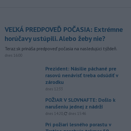
VEĽKÁ PREDPOVEĎ POČASIA: Extrémne
horúčavy ustúpili. Alebo žeby nie?
Teraz.sk prináša predpoveď počasia na nasledujúci týždeň.
dnes 16:00
Prezident: Násilie páchané pre
rasovú nenávisť treba odsúdiť v
zárodku
dnes 12:33
POŽIAR V SLOVNAFTE: Došlo k
narušeniu jednej z nádrží
aktualizované
dnes 14:20
,
dnes 15:46
Pri požiari lesného porastu v