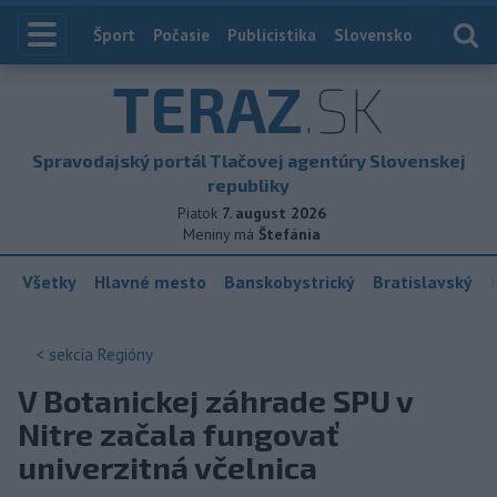
Index
Šport
Počasie
Publicistika
Slovensko
Zahranič
TERAZ
.SK
Spravodajský portál Tlačovej agentúry Slovenskej
republiky
Piatok
7. august 2026
Meniny má
Štefánia
Všetky
Hlavné mesto
Banskobystrický
Bratislavský
< sekcia
Regióny
V Botanickej záhrade SPU v
Nitre začala fungovať
univerzitná včelnica