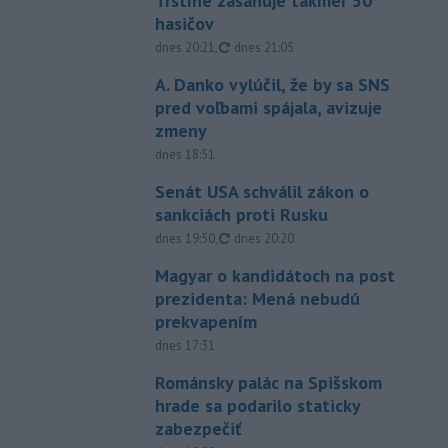
Trstíne zasahuje takmer 50
hasičov
aktualizované
dnes 20:21
,
dnes 21:05
A. Danko vylúčil, že by sa SNS
pred voľbami spájala, avizuje
zmeny
dnes 18:51
Senát USA schválil zákon o
sankciách proti Rusku
aktualizované
dnes 19:50
,
dnes 20:20
Magyar o kandidátoch na post
prezidenta: Mená nebudú
prekvapením
dnes 17:31
Románsky palác na Spišskom
hrade sa podarilo staticky
zabezpečiť