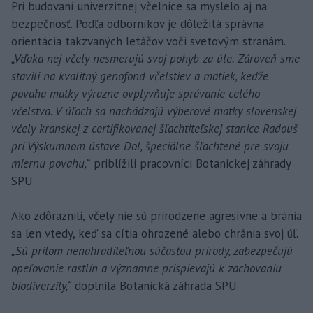
Pri budovaní univerzitnej včelnice sa myslelo aj na
bezpečnosť. Podľa odborníkov je dôležitá správna
orientácia takzvaných letáčov voči svetovým stranám.
„Vďaka nej včely nesmerujú svoj pohyb za úle. Zároveň sme
stavili na kvalitný genofond včelstiev a matiek, keďže
povaha matky výrazne ovplyvňuje správanie celého
včelstva. V úľoch sa nachádzajú výberové matky slovenskej
včely kranskej z certifikovanej šľachtiteľskej stanice Radouš
pri Výskumnom ústave Dol, špeciálne šľachtené pre svoju
miernu povahu,“
priblížili pracovníci Botanickej záhrady
SPU.
Ako zdôraznili, včely nie sú prirodzene agresívne a bránia
sa len vtedy, keď sa cítia ohrozené alebo chránia svoj úľ.
„Sú pritom nenahraditeľnou súčasťou prírody, zabezpečujú
opeľovanie rastlín a významne prispievajú k zachovaniu
biodiverzity,“
doplnila Botanická záhrada SPU.