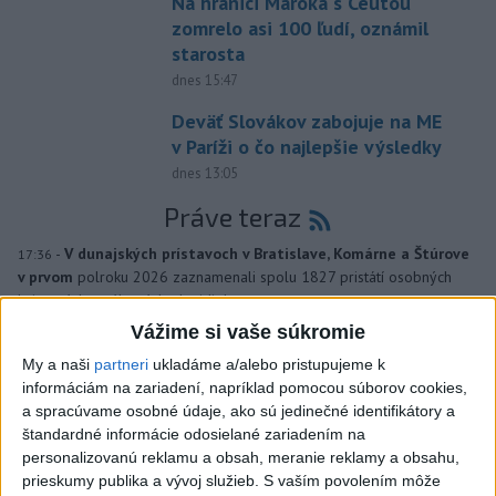
Na hranici Maroka s Ceutou
zomrelo asi 100 ľudí, oznámil
starosta
dnes 15:47
Deväť Slovákov zabojuje na ME
v Paríži o čo najlepšie výsledky
dnes 13:05
Práve teraz
-
V dunajských prístavoch v Bratislave, Komárne a Štúrove
17:36
v prvom
polroku 2026 zaznamenali spolu 1827 pristátí osobných
kajutových a výletných plavidiel.
Vážime si vaše súkromie
Viac
My a naši
partneri
ukladáme a/alebo pristupujeme k
Videá a prenosy TASR TV
informáciám na zariadení, napríklad pomocou súborov cookies,
a spracúvame osobné údaje, ako sú jedinečné identifikátory a
Deväť Slovákov zabojuje na ME v Paríži
štandardné informácie odosielané zariadením na
o čo najlepšie výsledky
personalizovanú reklamu a obsah, meranie reklamy a obsahu,
prieskumy publika a vývoj služieb.
S vaším povolením môže