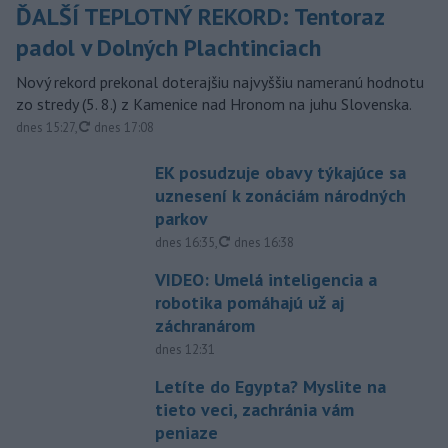
ĎALŠÍ TEPLOTNÝ REKORD: Tentoraz
padol v Dolných Plachtinciach
Nový rekord prekonal doterajšiu najvyššiu nameranú hodnotu
zo stredy (5. 8.) z Kamenice nad Hronom na juhu Slovenska.
aktualizované
dnes 15:27
,
dnes 17:08
EK posudzuje obavy týkajúce sa
uznesení k zonáciám národných
parkov
aktualizované
dnes 16:35
,
dnes 16:38
VIDEO: Umelá inteligencia a
robotika pomáhajú už aj
záchranárom
dnes 12:31
Letíte do Egypta? Myslite na
tieto veci, zachránia vám
peniaze