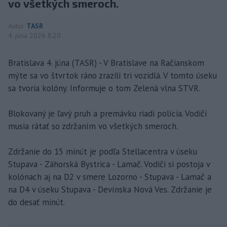
vo všetkých smeroch.
Autor
TASR
4. júna 2026 8:20
Bratislava 4. júna (TASR) - V Bratislave na Račianskom
mýte sa vo štvrtok ráno zrazili tri vozidlá. V tomto úseku
sa tvoria kolóny. Informuje o tom Zelená vlna STVR.
Blokovaný je ľavý pruh a premávku riadi polícia. Vodiči
musia rátať so zdržaním vo všetkých smeroch.
Zdržanie do 15 minút je podľa Stellacentra v úseku
Stupava - Záhorská Bystrica - Lamač. Vodiči si postoja v
kolónach aj na D2 v smere Lozorno - Stupava - Lamač a
na D4 v úseku Stupava - Devínska Nová Ves. Zdržanie je
do desať minút.