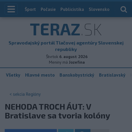
Index
Šport
Počasie
Publicistika
Slovensko
Zahranič
TERAZ
.SK
Spravodajský portál Tlačovej agentúry Slovenskej
republiky
Štvrtok
6. august 2026
Meniny má
Jozefína
Všetky
Hlavné mesto
Banskobystrický
Bratislavský
< sekcia
Regióny
NEHODA TROCH ÁUT: V
Bratislave sa tvoria kolóny