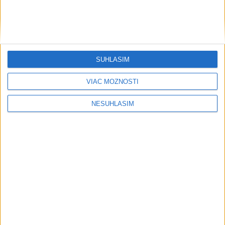
SÚHLASÍM
VIAC MOŽNOSTÍ
....
NESÚHLASÍM