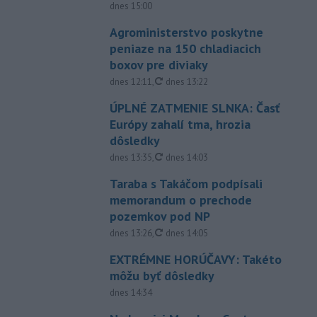
dnes 15:00
Agroministerstvo poskytne
peniaze na 150 chladiacich
boxov pre diviaky
aktualizované
dnes 12:11
,
dnes 13:22
ÚPLNÉ ZATMENIE SLNKA: Časť
Európy zahalí tma, hrozia
dôsledky
aktualizované
dnes 13:35
,
dnes 14:03
Taraba s Takáčom podpísali
memorandum o prechode
pozemkov pod NP
aktualizované
dnes 13:26
,
dnes 14:05
EXTRÉMNE HORÚČAVY: Takéto
môžu byť dôsledky
dnes 14:34