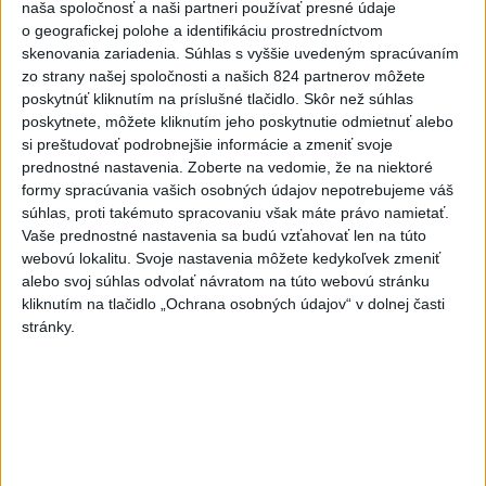
naša spoločnosť a naši partneri používať presné údaje
Viac
o geografickej polohe a identifikáciu prostredníctvom
skenovania zariadenia. Súhlas s vyššie uvedeným spracúvaním
Najčítanejšie
zo strany našej spoločnosti a našich 824 partnerov môžete
poskytnúť kliknutím na príslušné tlačidlo. Skôr než súhlas
6h
24h
7d
poskytnete, môžete kliknutím jeho poskytnutie odmietnuť alebo
si preštudovať podrobnejšie informácie a zmeniť svoje
Afganec, ktorý v Mníchove vrazil autom
1
prednostné nastavenia.
Zoberte na vedomie, že na niektoré
do davu, dostal TREST
formy spracúvania vašich osobných údajov nepotrebujeme váš
súhlas, proti takémuto spracovaniu však máte právo namietať.
2
ÚPLNÉ ZATMENIE SLNKA: Časť Európy zahalí tma,
Vaše prednostné nastavenia sa budú vzťahovať len na túto
hrozia dôsledky
webovú lokalitu. Svoje nastavenia môžete kedykoľvek zmeniť
alebo svoj súhlas odvolať návratom na túto webovú stránku
3
Orbánová telefonovala s Blanárom a Tarabom o pomoci
kliknutím na tlačidlo „Ochrana osobných údajov“ v dolnej časti
na Dunaji
stránky.
4
V Košiciach Nad jazerom začína výstavba
chodníka,otvorili aj pumptrack
5
Mesto Martin vypovedalo zmluvy na tri rozpracované
investičné akcie