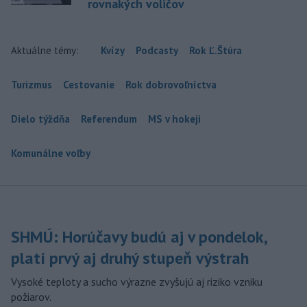
rovnakých voličov
Aktuálne témy:
Kvízy
Podcasty
Rok Ľ.Štúra
Turizmus
Cestovanie
Rok dobrovoľníctva
Dielo týždňa
Referendum
MS v hokeji
Komunálne voľby
SHMÚ: Horúčavy budú aj v pondelok,
platí prvý aj druhý stupeň výstrah
Vysoké teploty a sucho výrazne zvyšujú aj riziko vzniku
požiarov.