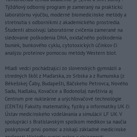
Týždňový odborný program je zameraný na praktickú
laboratórnu výučbu, moderné biomedicínske metódy a
stretnutia s odborníkmi z akademického prostredia.
Študenti absolvujú laboratórne cvičenia zamerané na
sledovanie poškodenia DNA, oxidačného poškodenia
buniek, bunkového cyklu, cytotoxických účinkov či
analýzu proteínov pomocou metódy Western blot.
Mladí vedci pochádzajúci zo slovenských gymnázií a
stredných škôl z Maďarska, zo Srbska a z Rumunska (z
Békešskej Čaby, Budapešti, Báčskeho Petrovca, Nového
Sadu, Nadlaku, Kovačice a Bodonoša) navštívia aj
Centrum pre nukleárne a urýchľovačové technológie
(CENTA) Fakulty matematiky, fyziky a informatiky UK či
Ústav medicínskeho vzdelávania a simulácií LF UK. V
spolupráci s Bratislavským spolkom medikov sa naučia
poskytovať prvú pomoc a získajú základné medicínske
zručnosti. Výsledky svojej práce a skúsenosti