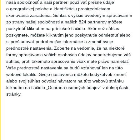
naša spoločnosť a naši partneri používať presné údaje
DRÁMA V PARLAMENTE: Poslankyňa
1
o geografickej polohe a identifikáciu prostredníctvom
skenovania zariadenia. Súhlas s vyššie uvedeným spracúvaním
hádzala do premiéra vajíčka
zo strany našej spoločnosti a našich 824 partnerov môžete
poskytnúť kliknutím na príslušné tlačidlo. Skôr než súhlas
2
Česká vláda uvažuje nad zvýšením valorizácie dôchodkov
poskytnete, môžete kliknutím jeho poskytnutie odmietnuť alebo
na dvojnásobok
si preštudovať podrobnejšie informácie a zmeniť svoje
prednostné nastavenia.
Zoberte na vedomie, že na niektoré
3
MLADÍK VYPADOL Z FERRATY: Na Skalke pri Kremnici
formy spracúvania vašich osobných údajov nepotrebujeme váš
zasahovali záchranári
súhlas, proti takémuto spracovaniu však máte právo namietať.
Vaše prednostné nastavenia sa budú vzťahovať len na túto
4
ÚTOK MEDVEĎA: V Turanoch pri zjazde z D1 našli
webovú lokalitu. Svoje nastavenia môžete kedykoľvek zmeniť
zraneného muža
alebo svoj súhlas odvolať návratom na túto webovú stránku
kliknutím na tlačidlo „Ochrana osobných údajov“ v dolnej časti
5
Ugandský futbalista Owori zomrel vo veku 27 rokov po
stránky.
brutálnom útoku
6
STU ani UK nevyhovejú všetkým žiadostiam o ubytovanie
na internátoch
7
Druhý deň v Čunove priniesol 5 triumfov a jeden bronz
domácich