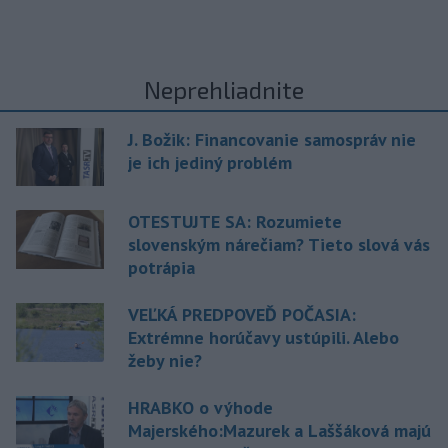
Neprehliadnite
J. Božik: Financovanie samospráv nie
je ich jediný problém
OTESTUJTE SA: Rozumiete
slovenským nárečiam? Tieto slová vás
potrápia
VEĽKÁ PREDPOVEĎ POČASIA:
Extrémne horúčavy ustúpili. Alebo
žeby nie?
HRABKO o výhode
Majerského:Mazurek a Laššáková majú