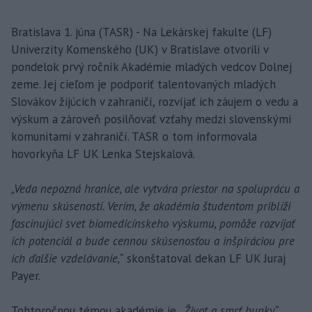
Bratislava 1. júna (TASR) - Na Lekárskej fakulte (LF)
Univerzity Komenského (UK) v Bratislave otvorili v
pondelok prvý ročník Akadémie mladých vedcov Dolnej
zeme. Jej cieľom je podporiť talentovaných mladých
Slovákov žijúcich v zahraničí, rozvíjať ich záujem o vedu a
výskum a zároveň posilňovať vzťahy medzi slovenskými
komunitami v zahraničí. TASR o tom informovala
hovorkyňa LF UK Lenka Stejskalová.
„Veda nepozná hranice, ale vytvára priestor na spoluprácu a
výmenu skúseností. Verím, že akadémia študentom priblíži
fascinujúci svet biomedicínskeho výskumu, pomôže rozvíjať
ich potenciál a bude cennou skúsenosťou a inšpiráciou pre
ich ďalšie vzdelávanie,“
skonštatoval dekan LF UK Juraj
Payer.
Tohtoročnou témou akadémie je
„Život a smrť bunky“
.