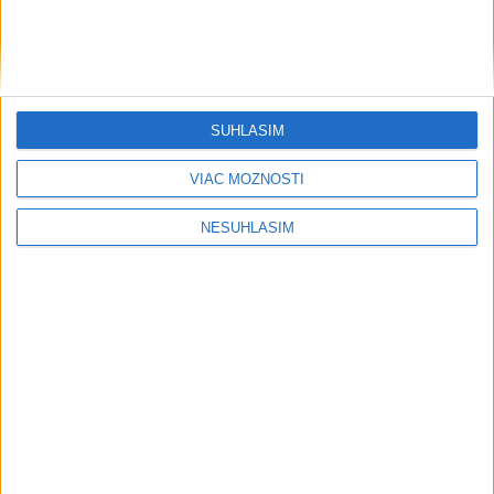
SÚHLASÍM
VIAC MOŽNOSTÍ
NESÚHLASÍM
....