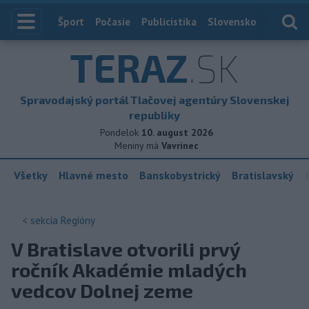
Index
Šport
Počasie
Publicistika
Slovensko
Zahranič
TERAZ
.SK
Spravodajský portál Tlačovej agentúry Slovenskej
republiky
Pondelok
10. august 2026
Meniny má
Vavrinec
Všetky
Hlavné mesto
Banskobystrický
Bratislavský
< sekcia
Regióny
V Bratislave otvorili prvý
ročník Akadémie mladých
vedcov Dolnej zeme