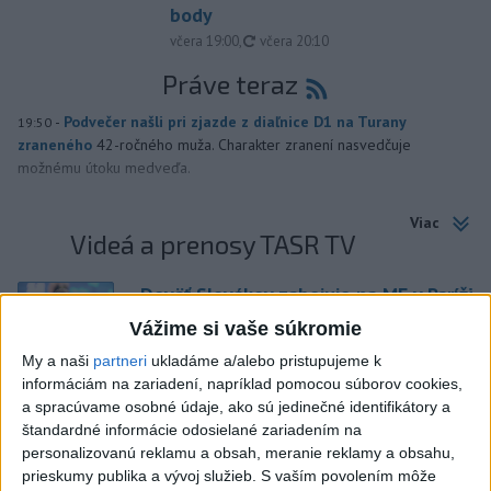
body
aktualizované
včera 19:00
,
včera 20:10
Práve teraz
-
Podvečer našli pri zjazde z diaľnice D1 na Turany
19:50
zraneného
42-ročného muža. Charakter zranení nasvedčuje
možnému útoku medveďa.
Viac
Videá a prenosy TASR TV
Deväť Slovákov zabojuje na ME v Paríži
o čo najlepšie výsledky
Vážime si vaše súkromie
My a naši
partneri
ukladáme a/alebo pristupujeme k
informáciám na zariadení, napríklad pomocou súborov cookies,
Viac
a spracúvame osobné údaje, ako sú jedinečné identifikátory a
Najčítanejšie
štandardné informácie odosielané zariadením na
personalizovanú reklamu a obsah, meranie reklamy a obsahu,
6h
24h
7d
prieskumy publika a vývoj služieb.
S vaším povolením môže