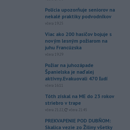
Polícia upozorňuje seniorov na
nekalé praktiky podvodníkov
včera 19:25
Viac ako 200 hasičov bojuje s
novým lesným požiarom na
juhu Francúzska
včera 19:29
Požiar na juhozápade
Španielska je naďalej
aktívny.Evakuovali 470 ľudí
včera 16:11
Tóth získal na ME do 23 rokov
striebro v trape
aktualizované
včera 21:22
,
včera 21:45
PREKVAPENIE POD DUBŇOM:
Skalica vezie zo Žiliny všetky