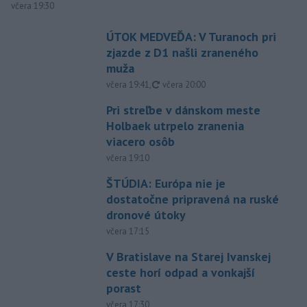
včera 19:30
ÚTOK MEDVEĎA: V Turanoch pri
zjazde z D1 našli zraneného
muža
aktualizované
včera 19:41
,
včera 20:00
Pri streľbe v dánskom meste
Holbaek utrpelo zranenia
viacero osôb
včera 19:10
ŠTÚDIA: Európa nie je
dostatočne pripravená na ruské
dronové útoky
včera 17:15
V Bratislave na Starej Ivanskej
ceste horí odpad a vonkajší
porast
včera 17:30