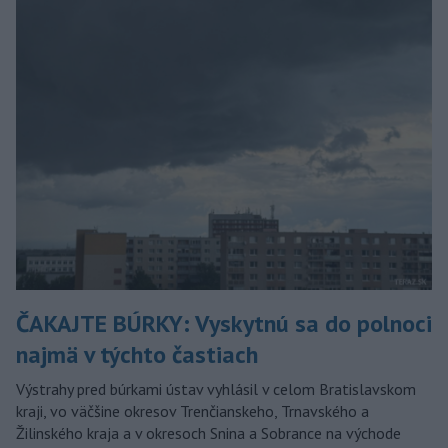
ČAKAJTE BÚRKY: Vyskytnú sa do polnoci
najmä v týchto častiach
Výstrahy pred búrkami ústav vyhlásil v celom Bratislavskom
kraji, vo väčšine okresov Trenčianskeho, Trnavského a
Žilinského kraja a v okresoch Snina a Sobrance na východe