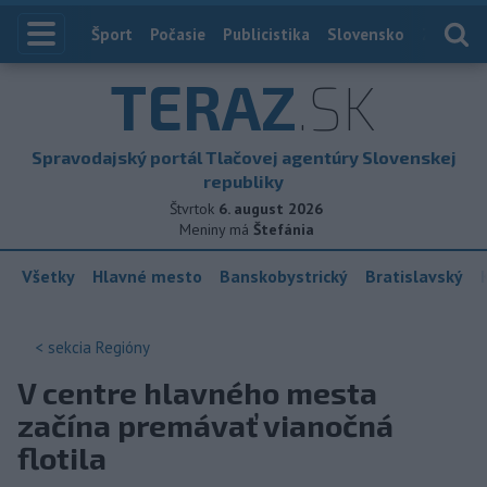
Index
Šport
Počasie
Publicistika
Slovensko
Zahranič
TERAZ
.SK
Spravodajský portál Tlačovej agentúry Slovenskej
republiky
Štvrtok
6. august 2026
Meniny má
Štefánia
Všetky
Hlavné mesto
Banskobystrický
Bratislavský
< sekcia
Regióny
V centre hlavného mesta
začína premávať vianočná
flotila