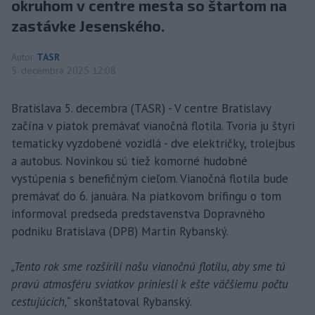
okruhom v centre mesta so štartom na
zastávke Jesenského.
Autor
TASR
5. decembra 2025 12:08
Bratislava 5. decembra (TASR) - V centre Bratislavy
začína v piatok premávať vianočná flotila. Tvoria ju štyri
tematicky vyzdobené vozidlá - dve električky, trolejbus
a autobus. Novinkou sú tiež komorné hudobné
vystúpenia s benefičným cieľom. Vianočná flotila bude
premávať do 6. januára. Na piatkovom brífingu o tom
informoval predseda predstavenstva Dopravného
podniku Bratislava (DPB) Martin Rybanský.
„Tento rok sme rozšírili našu vianočnú flotilu, aby sme tú
pravú atmosféru sviatkov priniesli k ešte väčšiemu počtu
cestujúcich,“
skonštatoval Rybanský.