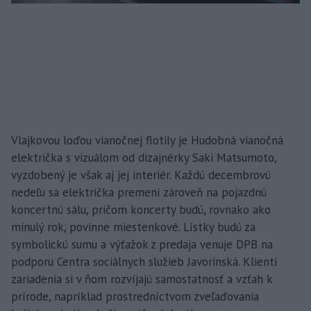
Vlajkovou loďou vianočnej flotily je Hudobná vianočná
električka s vizuálom od dizajnérky Saki Matsumoto,
vyzdobený je však aj jej interiér. Každú decembrovú
nedeľu sa električka premení zároveň na pojazdnú
koncertnú sálu, pričom koncerty budú, rovnako ako
minulý rok, povinne miestenkové. Lístky budú za
symbolickú sumu a výťažok z predaja venuje DPB na
podporu Centra sociálnych služieb Javorinská. Klienti
zariadenia si v ňom rozvíjajú samostatnosť a vzťah k
prírode, napríklad prostredníctvom zveľaďovania