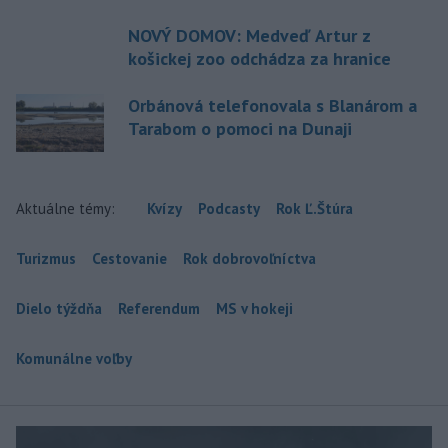
NOVÝ DOMOV: Medveď Artur z
košickej zoo odchádza za hranice
Orbánová telefonovala s Blanárom a
Tarabom o pomoci na Dunaji
Aktuálne témy:
Kvízy
Podcasty
Rok Ľ.Štúra
Turizmus
Cestovanie
Rok dobrovoľníctva
Dielo týždňa
Referendum
MS v hokeji
Komunálne voľby