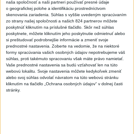
naša spoločnosť a naši partneri používať presné údaje
včera 21:59
o geografickej polohe a identifikáciu prostredníctvom
skenovania zariadenia. Súhlas s vyššie uvedeným spracúvaním
Ráž: Podpísali sme zmluvu k
zo strany našej spoločnosti a našich 824 partnerov môžete
dokumentácii obnovy hlavnej
poskytnúť kliknutím na príslušné tlačidlo. Skôr než súhlas
stanice
poskytnete, môžete kliknutím jeho poskytnutie odmietnuť alebo
včera 15:26
si preštudovať podrobnejšie informácie a zmeniť svoje
prednostné nastavenia.
Zoberte na vedomie, že na niektoré
KDH žiada ministra vnútra o
formy spracúvania vašich osobných údajov nepotrebujeme váš
vysvetlenie nákupu
súhlas, proti takémuto spracovaniu však máte právo namietať.
kamerových systémov
Vaše prednostné nastavenia sa budú vzťahovať len na túto
včera 17:40
webovú lokalitu. Svoje nastavenia môžete kedykoľvek zmeniť
alebo svoj súhlas odvolať návratom na túto webovú stránku
V Budapešti opäť padol
kliknutím na tlačidlo „Ochrana osobných údajov“ v dolnej časti
teplotný rekord, tretí za päť
stránky.
týždňov
včera 19:15
Twente deklasovalo DAC 6:0 v
prvom zápase 3. predkola
včera 22:03