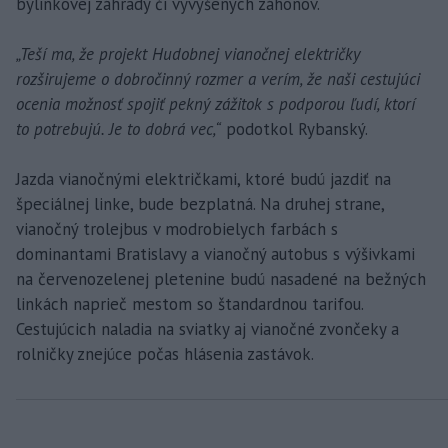
bylinkovej záhrady či vyvýšených záhonov.
„Teší ma, že projekt Hudobnej vianočnej električky
rozširujeme o dobročinný rozmer a verím, že naši cestujúci
ocenia možnosť spojiť pekný zážitok s podporou ľudí, ktorí
to potrebujú. Je to dobrá vec,“
podotkol Rybanský.
Jazda vianočnými električkami, ktoré budú jazdiť na
špeciálnej linke, bude bezplatná. Na druhej strane,
vianočný trolejbus v modrobielych farbách s
dominantami Bratislavy a vianočný autobus s výšivkami
na červenozelenej pletenine budú nasadené na bežných
linkách naprieč mestom so štandardnou tarifou.
Cestujúcich naladia na sviatky aj vianočné zvončeky a
rolničky znejúce počas hlásenia zastávok.