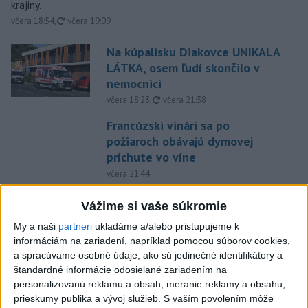
krajiny.
aktualizované
včera 18:54
,
včera 19:09
Na kúpalisku Diakovce UNIKALA
LÁTKA, osem ľudí skončilo v
nemocnici
aktualizované
včera 18:23
,
včera 21:38
Francúzski vinári sa po
požiaroch obávajú dymovej
príchute vo víne
včera 21:44
Uganda schválila vyslanie
Vážime si vaše súkromie
vojakov do medzinárodných síl
My a naši
partneri
ukladáme a/alebo pristupujeme k
v Pásme Gazy
informáciám na zariadení, napríklad pomocou súborov cookies,
včera 20:49
a spracúvame osobné údaje, ako sú jedinečné identifikátory a
štandardné informácie odosielané zariadením na
Pre únik ropy z tankera pri
personalizovanú reklamu a obsah, meranie reklamy a obsahu,
Ománe hrozí ekologická
prieskumy publika a vývoj služieb.
S vaším povolením môže
katastrofa