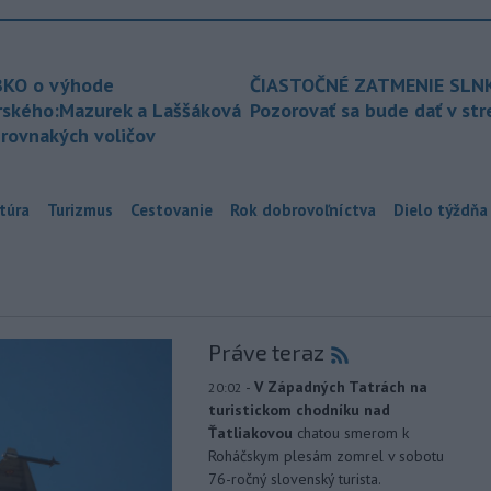
KO o výhode
ČIASTOČNÉ ZATMENIE SLN
rského:Mazurek a Laššáková
Pozorovať sa bude dať v st
 rovnakých voličov
túra
Turizmus
Cestovanie
Rok dobrovoľníctva
Dielo týždňa
Práve teraz
-
V Západných Tatrách na
20:02
turistickom chodníku nad
Ťatliakovou
chatou smerom k
Roháčskym plesám zomrel v sobotu
76-ročný slovenský turista.