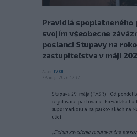
Pravidlá spoplatneného 
svojím všeobecne záväzn
poslanci Stupavy na rok
zastupiteľstva v máji 202
Autor
TASR
29. mája 2026 12:37
Stupava 29. mája (TASR) - Od pondelka 
regulované parkovanie. Prevádzka bude
supermarketu a na parkoviskách na Ná
ulici.
„Cieľom zavedenia regulovaného parkova