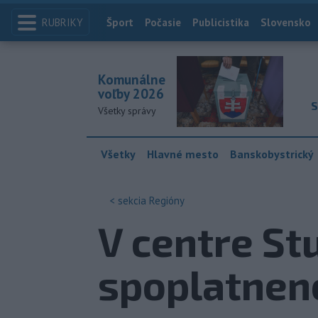
RUBRIKY
Index
Šport
Počasie
Publicistika
Slovensko
Komunálne
voľby 2026
S
Všetky správy
Všetky
Hlavné mesto
Banskobystrický
< sekcia
Regióny
V centre St
spoplatnen