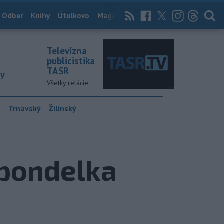
 Odber
Knihy
Útulkovo
Magazín
News Now
Archív
TASR
Televízna
publicistika
TASR
ky
Všetky relácie
y
Trnavský
Žilinský
 pondelka