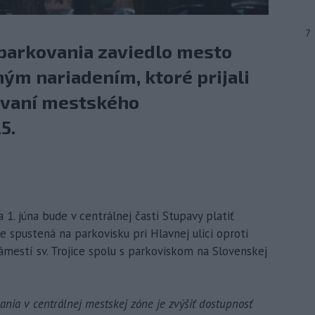
7
parkovania zaviedlo mesto
ým nariadením, ktoré prijali
ovaní mestského
5.
1. júna bude v centrálnej časti Stupavy platiť
 spustená na parkovisku pri Hlavnej ulici oproti
mestí sv. Trojice spolu s parkoviskom na Slovenskej
nia v centrálnej mestskej zóne je zvýšiť dostupnosť