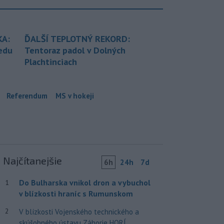
KA:
ĎALŠÍ TEPLOTNÝ REKORD:
redu
Tentoraz padol v Dolných
Plachtinciach
Referendum
MS v hokeji
Najčítanejšie
6h
24h
7d
Do Bulharska vnikol dron a vybuchol
1
v blízkosti hraníc s Rumunskom
2
V blízkosti Vojenského technického a
skúšobného ústavu Záhorie HORÍ