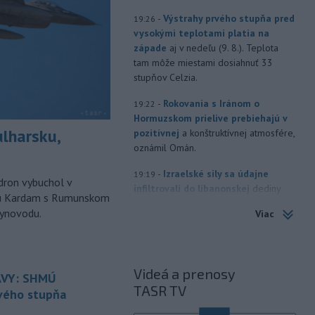
-
Výstrahy prvého stupňa pred
19:26
vysokými teplotami platia na
západe
aj v nedeľu (9. 8.). Teplota
tam môže miestami dosiahnuť 33
stupňov Celzia.
-
Rokovania s Iránom o
19:22
Hormuzskom prielive prebiehajú v
ulharsku,
pozitívnej
a konštruktívnej atmosfére,
oznámil Omán.
-
Izraelské sily sa údajne
19:19
ron vybuchol v
infiltrovali do libanonskej
dediny
odu Kardam s Rumunskom
Zawtar al-Gharbíja a vybudovali tam
lynovodu.
Viac
val. Dedina je súčasťou tzv. pilotných
zón, izraelská armáda sa z nej v júli
stiahla a kontrolu prevzala libanonská
armáda.
Videá a prenosy
VY: SHMÚ
TASR TV
-
Building Information
19:17
rvého stupňa
Modeling) už nie je vízia