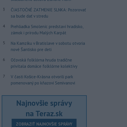
3
ČIASTOČNÉ ZATMENIE SLNKA: Pozorovať
sa bude dať v stredu
4
Prehliadka Smoleníc predstaví hradisko,
zámok i prírodu Malých Karpát
5
Na Kamzíku v Bratislave v sobotu otvoria
nové Šantisko pre deti
6
Očovská folklórna hruda tradične
privítala domáce folklórne kolektívy
7
V časti Košice-Krásna otvorili park
pomenovaný po kňazovi Semivanovi
Najnovšie správy
na Teraz.sk
ZOBRAZIŤ NAJNOVŠIE SPRÁVY