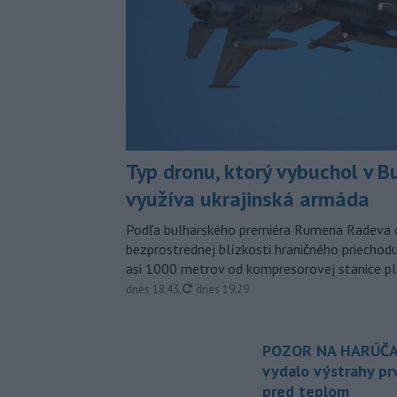
Typ dronu, ktorý vybuchol v B
využíva ukrajinská armáda
Podľa bulharského premiéra Rumena Radeva d
bezprostrednej blízkosti hraničného priech
asi 1000 metrov od kompresorovej stanice p
aktualizované
dnes 18:43
,
dnes 19:29
POZOR NA HARÚČA
vydalo výstrahy p
pred teplom