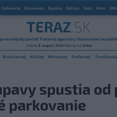
Zahraničie
Ekonomika
Regióny
Kultúra
Veda
Krimi
XML
TERAZ
.SK
pravodajský portál Tlačovej agentúry Slovenskej republi
Sobota
8. august 2026
Meniny má
Oskar
Bratislavský
Košický
Nitriansky
Prešovský
Trenčiansk
upavy spustia od
é parkovanie