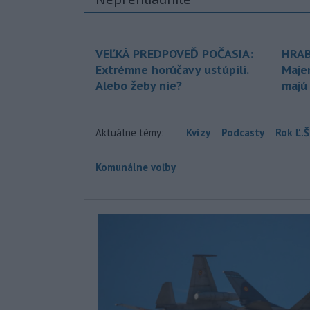
VEĽKÁ PREDPOVEĎ POČASIA:
HRAB
Extrémne horúčavy ustúpili.
Maje
Alebo žeby nie?
majú
Aktuálne témy:
Kvízy
Podcasty
Rok Ľ.Š
Komunálne voľby