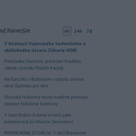
ajčítanejšie
6h
24h
7d
V blízkosti Vojenského technického a
skúšobného ústavu Záhorie HORÍ
Prehliadka Smoleníc predstaví hradisko,
zámok i prírodu Malých Karpát
Na Kamzíku v Bratislave v sobotu otvoria
nové Šantisko pre deti
Očovská folklórna hruda tradične privítala
domáce folklórne kolektívy
V časti Košice-Krásna otvorili park
pomenovaný po kňazovi Semivanovi
MIMORIADNA SITUÁCIA: V obci Braväcovo