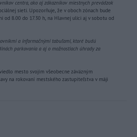
vníkov centra, ako aj zákazníkov miestnych prevádzok
iálnej sieti. Upozorňuje, že v oboch zónach bude
od 8.00 do 17.30 h, na Hlavnej ulici aj v sobotu od
ovníkmi a informačnými tabuľami, ktoré budú
inách parkovania a aj o možnostiach úhrady za
aviedlo mesto svojím všeobecne záväzným
upavy na rokovaní mestského zastupiteľstva v máji