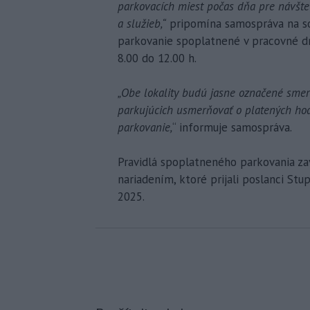
parkovacích miest počas dňa pre návšte
a služieb,“
pripomína samospráva na soc
parkovanie spoplatnené v pracovné dni 
8.00 do 12.00 h.
„Obe lokality budú jasne označené smer
parkujúcich usmerňovať o platených hod
parkovanie,
“ informuje samospráva.
Pravidlá spoplatneného parkovania z
nariadením, ktoré prijali poslanci St
2025.