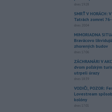
dnes 19:28
SMRŤ V HORÁCH: V
Tatrách zomrel 76-
dnes 20:04
MIMORIADNA SITUÁ
Braväcovo likviduj
zhorených budov
dnes 17:06
ZÁCHRANÁRI V AKCI
dvom poľským turi
utrpeli úrazy
dnes 18:39
VODIČI, POZOR: Fes
Lovestream spôsobu
kolóny
dnes 17:01