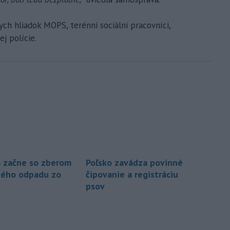
nych hliadok MOPS, terénni sociálni pracovníci,
j polície.
a začne so zberom
Poľsko zavádza povinné
kého odpadu zo
čipovanie a registráciu
psov