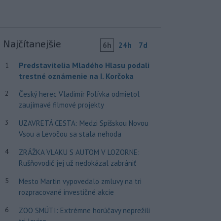
Najčítanejšie
6h
24h
7d
Predstavitelia Mladého Hlasu podali
1
trestné oznámenie na I. Korčoka
2
Český herec Vladimír Polívka odmietol
zaujímavé filmové projekty
3
UZAVRETÁ CESTA: Medzi Spišskou Novou
Vsou a Levočou sa stala nehoda
4
ZRÁŽKA VLAKU S AUTOM V LOZORNE:
Rušňovodič jej už nedokázal zabrániť
5
Mesto Martin vypovedalo zmluvy na tri
rozpracované investičné akcie
6
ZOO SMÚTI: Extrémne horúčavy neprežili