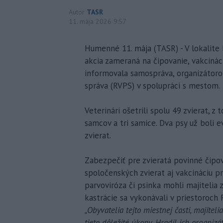
Autor
TASR
11. mája 2026 9:57
Humenné 11. mája (TASR) - V lokalit
akcia zameraná na čipovanie, vakcináci
informovala samospráva, organizátoro
správa (RVPS) v spolupráci s mestom.
Veterinári ošetrili spolu 49 zvierat, 
samcov a tri samice. Dva psy už boli 
zvierat.
Zabezpečiť pre zvieratá povinné čipov
spoločenských zvierat aj vakcináciu p
parvoviróza či psinka mohli majitelia z
kastrácie sa vykonávali v priestoroch
„Obyvatelia tejto miestnej časti, majitel
tieto dôležité úkony. Hradil ich organizát