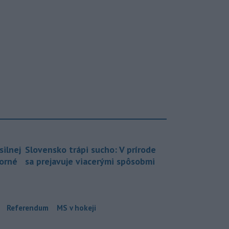
silnej
Slovensko trápi sucho: V prírode
borné
sa prejavuje viacerými spôsobmi
Referendum
MS v hokeji