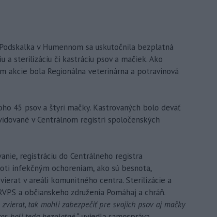
e Podskalka v Humennom sa uskutočnila bezplatná
u a sterilizáciu či kastráciu psov a mačiek. Ako
m akcie bola Regionálna veterinárna a potravinová
z toho 45 psov a štyri mačky. Kastrovaných bolo deväť
evidované v Centrálnom registri spoločenských
anie, registráciu do Centrálneho registra
roti infekčným ochoreniam, ako sú besnota,
vierat v areáli komunitného centra. Sterilizácie a
 RVPS a občianskeho združenia Pomáhaj a chráň.
ia zvierat, tak mohli zabezpečiť pre svojich psov aj mačky
or, boli teda bezplatné,“
uviedla samospráva.