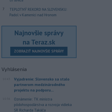
tri levice
7
TEPLOTNÝ REKORD NA SLOVENSKU:
Padol v Kamenici nad Hronom
Najnovšie správy
na Teraz.sk
ZOBRAZIŤ NAJNOVŠIE SPRÁVY
Vyhlásenia
Vyjadrenie: Slovensko sa stalo
10:43
partnerom medzinárodného
projektu na podporu...
10:36
Oznámenie: TK ministra
pôdohospodárstva a rozvoja vidieka
SR Richarda Takáča