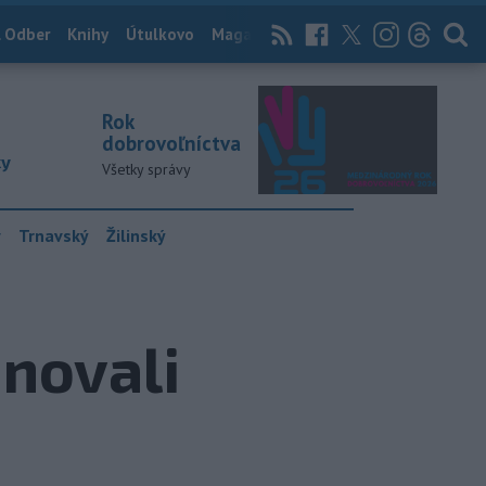
 Odber
Knihy
Útulkovo
Magazín
News Now
Archív
TASR
Rok
dobrovoľníctva
ky
Všetky správy
y
Trnavský
Žilinský
novali