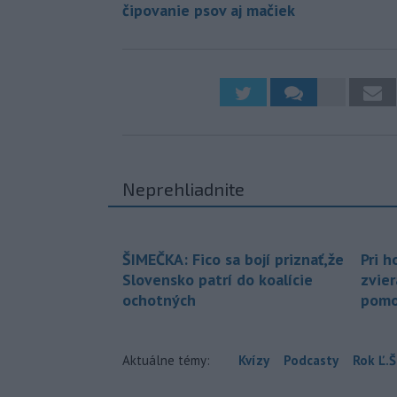
čipovanie psov aj mačiek
Neprehliadnite
ŠIMEČKA: Fico sa bojí priznať,že
Pri h
Slovensko patrí do koalície
zvier
ochotných
pomo
Aktuálne témy:
Kvízy
Podcasty
Rok Ľ.Š