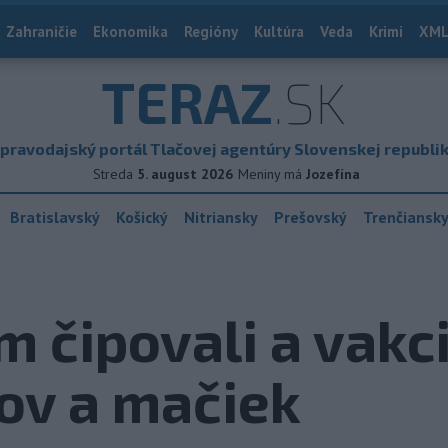
Zahraničie
Ekonomika
Regióny
Kultúra
Veda
Krimi
XML
TERAZ
.SK
pravodajský portál Tlačovej agentúry Slovenskej republi
Streda
5. august 2026
Meniny má
Jozefína
Bratislavský
Košický
Nitriansky
Prešovský
Trenčiansk
čipovali a vakci
ov a mačiek