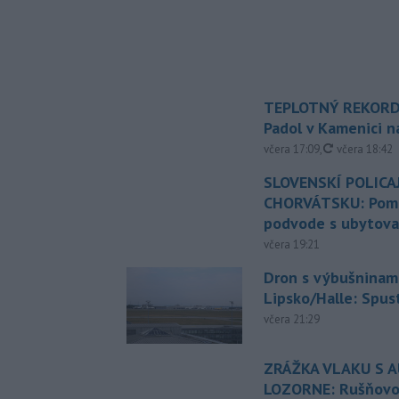
TEPLOTNÝ REKORD
Padol v Kamenici 
aktualizovan
včera 17:09
,
včera 18:42
SLOVENSKÍ POLICAJ
CHORVÁTSKU: Pomáh
podvode s ubytov
včera 19:21
Dron s výbušninami
Lipsko/Halle: Spus
včera 21:29
ZRÁŽKA VLAKU S 
LOZORNE: Rušňovod