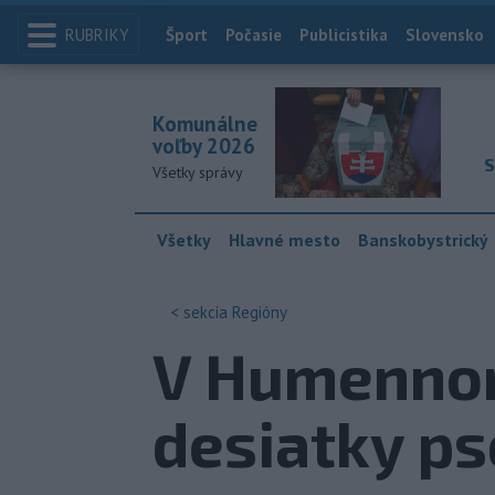
RUBRIKY
Index
Šport
Počasie
Publicistika
Slovensko
Komunálne
voľby 2026
S
Všetky správy
Všetky
Hlavné mesto
Banskobystrický
< sekcia
Regióny
V Humennom 
desiatky ps