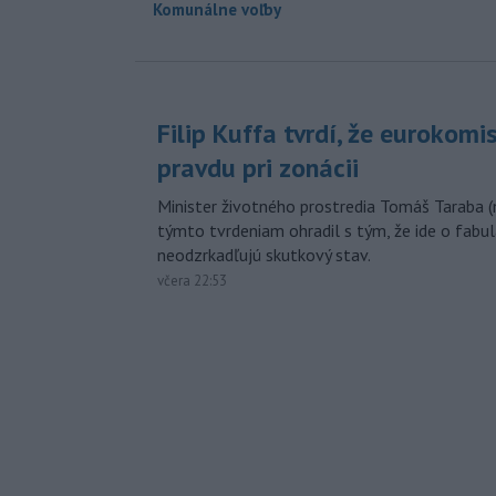
Komunálne voľby
Filip Kuffa tvrdí, že eurokomi
pravdu pri zonácii
Minister životného prostredia Tomáš Taraba (
týmto tvrdeniam ohradil s tým, že ide o fabul
neodzrkadľujú skutkový stav.
včera 22:53