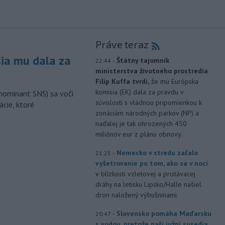
Práve teraz
sia mu dala za
-
Štátny tajomník
22:44
ministerstva životného prostredia
Filip Kuffa tvrdí,
že mu Európska
komisia (EK) dala za pravdu v
nominant SNS) sa voči
súvislosti s vládnou pripomienkou k
ácie, ktoré
zonáciám národných parkov (NP) a
naďalej je tak ohrozených 450
miliónov eur z plánu obnovy.
-
Nemecko v stredu začalo
21:25
vyšetrovanie po tom, ako sa v noci
v
blízkosti vzletovej a pristávacej
dráhy na letisku Lipsko/Halle našiel
dron naložený výbušninami.
-
Slovensko pomáha Maďarsku
20:47
s vodou, pretože naši južní susedia