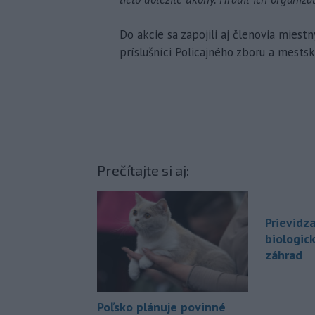
Do akcie sa zapojili aj členovia miest
príslušníci Policajného zboru a mestske
Prečítajte si aj:
Prievidz
biologic
záhrad
Poľsko plánuje povinné