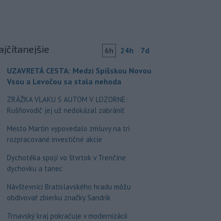
ajčítanejšie
6h
24h
7d
UZAVRETÁ CESTA: Medzi Spišskou Novou
Vsou a Levočou sa stala nehoda
ZRÁŽKA VLAKU S AUTOM V LOZORNE:
Rušňovodič jej už nedokázal zabrániť
Mesto Martin vypovedalo zmluvy na tri
rozpracované investičné akcie
Dychotéka spojí vo štvrtok v Trenčíne
dychovku a tanec
Návštevníci Bratislavského hradu môžu
obdivovať zbierku značky Sandrik
Trnavský kraj pokračuje v modernizácii