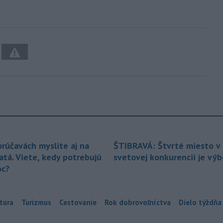
orúčavách myslite aj na
ŠTIBRAVÁ: Štvrté miesto v 
atá. Viete, kedy potrebujú
svetovej konkurencii je vý
c?
túra
Turizmus
Cestovanie
Rok dobrovoľníctva
Dielo týždňa