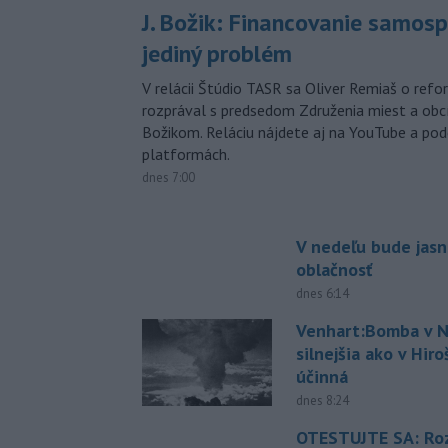
J. Božik: Financovanie samospr
jediný problém
V relácii Štúdio TASR sa Oliver Remiaš o ref
rozprával s predsedom Združenia miest a ob
Božikom. Reláciu nájdete aj na YouTube a po
platformách.
dnes 7:00
V nedeľu bude jasn
oblačnosť
dnes 6:14
Venhart:Bomba v N
silnejšia ako v Hir
účinná
dnes 8:24
OTESTUJTE SA: Ro