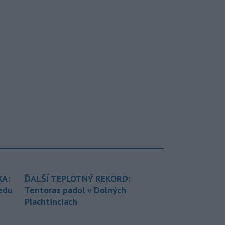
KA:
ĎALŠÍ TEPLOTNÝ REKORD:
redu
Tentoraz padol v Dolných
Plachtinciach