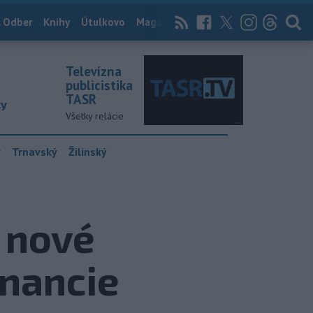
 Odber
Knihy
Útulkovo
Magazín
News Now
Archív
TASR
Televízna
publicistika
TASR
ky
Všetky relácie
y
Trnavský
Žilinský
e nové
onancie