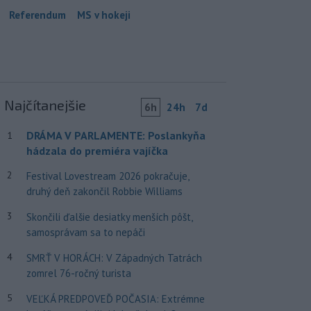
Referendum
MS v hokeji
Najčítanejšie
6h
24h
7d
DRÁMA V PARLAMENTE: Poslankyňa
1
hádzala do premiéra vajíčka
2
Festival Lovestream 2026 pokračuje,
druhý deň zakončil Robbie Williams
3
Skončili ďalšie desiatky menších pôšt,
samosprávam sa to nepáči
4
SMRŤ V HORÁCH: V Západných Tatrách
zomrel 76-ročný turista
5
VEĽKÁ PREDPOVEĎ POČASIA: Extrémne