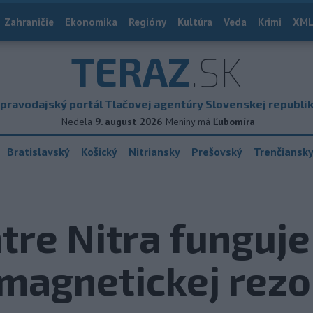
Zahraničie
Ekonomika
Regióny
Kultúra
Veda
Krimi
XML
TERAZ
.SK
pravodajský portál Tlačovej agentúry Slovenskej republi
Nedela
9. august 2026
Meniny má
Ľubomíra
Bratislavský
Košický
Nitriansky
Prešovský
Trenčiansk
tre Nitra funguj
magnetickej rez