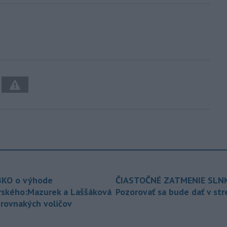
KO o výhode
ČIASTOČNÉ ZATMENIE SLN
rského:Mazurek a Laššáková
Pozorovať sa bude dať v st
 rovnakých voličov