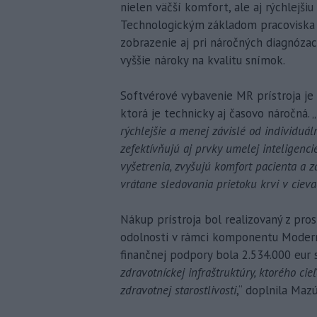
nielen väčší komfort, ale aj rýchlejšiu
Technologickým základom pracoviska 
zobrazenie aj pri náročných diagnóza
vyššie nároky na kvalitu snímok.
Softvérové vybavenie MR prístroja je
ktorá je technicky aj časovo náročná. „
rýchlejšie a menej závislé od individuá
zefektívňujú aj prvky umelej inteligenci
vyšetrenia, zvyšujú komfort pacienta a 
vrátane sledovania prietoku krvi v ciev
Nákup prístroja bol realizovaný z pr
odolnosti v rámci komponentu Moderná
finančnej podpory bola 2.534.000 eur 
zdravotníckej infraštruktúry, ktorého ci
zdravotnej starostlivosti
,“ doplnila Maz