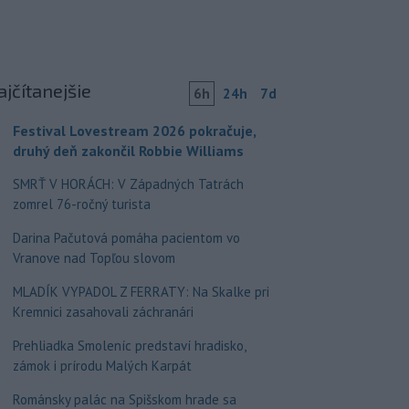
ajčítanejšie
6h
24h
7d
Festival Lovestream 2026 pokračuje,
druhý deň zakončil Robbie Williams
SMRŤ V HORÁCH: V Západných Tatrách
zomrel 76-ročný turista
Darina Pačutová pomáha pacientom vo
Vranove nad Topľou slovom
MLADÍK VYPADOL Z FERRATY: Na Skalke pri
Kremnici zasahovali záchranári
Prehliadka Smoleníc predstaví hradisko,
zámok i prírodu Malých Karpát
Románsky palác na Spišskom hrade sa