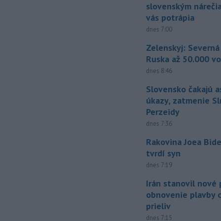
slovenským náreči
vás potrápia
dnes 7:00
Zelenskyj: Severná
Ruska až 50.000 vo
dnes 8:46
Slovensko čakajú 
úkazy, zatmenie Sl
Perzeidy
dnes 7:36
Rakovina Joea Bide
tvrdí syn
dnes 7:19
Irán stanovil nové
obnovenie plavby 
prieliv
dnes 7:15