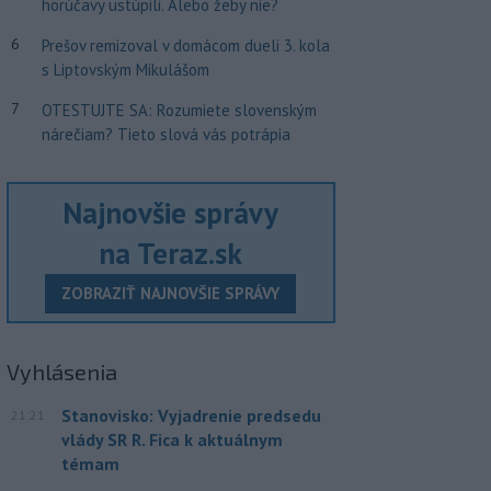
horúčavy ustúpili. Alebo žeby nie?
6
Prešov remizoval v domácom dueli 3. kola
s Liptovským Mikulášom
7
OTESTUJTE SA: Rozumiete slovenským
nárečiam? Tieto slová vás potrápia
Najnovšie správy
na Teraz.sk
ZOBRAZIŤ NAJNOVŠIE SPRÁVY
Vyhlásenia
Stanovisko: Vyjadrenie predsedu
21:21
vlády SR R. Fica k aktuálnym
témam