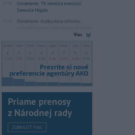
17:32
Oznámenie: TK ministra investícií
Samuela Migaľa
17:17
Oznámenie: Kurikurálna reforma -
regionálne turné ministerstva školstva
Viac
Priame prenosy
z Národnej rady
ZOBRAZIŤ VIAC