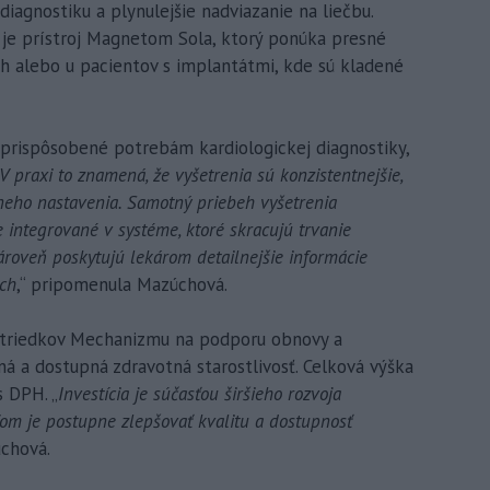
 diagnostiku a plynulejšie nadviazanie na liečbu.
je prístroj Magnetom Sola, ktorý ponúka presné
ch alebo u pacientov s implantátmi, kde sú kladené
 prispôsobené potrebám kardiologickej diagnostiky,
V praxi to znamená, že vyšetrenia sú konzistentnejšie,
lneho nastavenia. Samotný priebeh vyšetrenia
e integrované v systéme, ktoré skracujú trvanie
zároveň poskytujú lekárom detailnejšie informácie
ach
,“ pripomenula Mazúchová.
ostriedkov Mechanizmu na podporu obnovy a
 a dostupná zdravotná starostlivosť. Celková výška
s DPH. „
Investícia je súčasťou širšieho rozvoja
eľom je postupne zlepšovať kvalitu a dostupnosť
úchová.