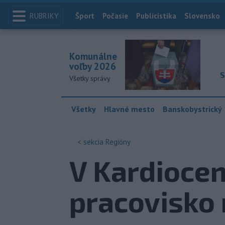
RUBRIKY
Index
Šport
Počasie
Publicistika
Slovensko
Komunálne
voľby 2026
S
Všetky správy
Všetky
Hlavné mesto
Banskobystrický
< sekcia
Regióny
V Kardiocen
pracovisko 