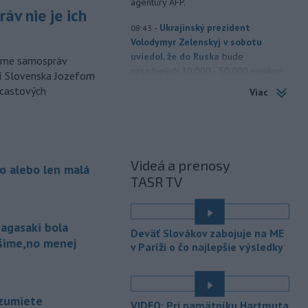
agentúry AFP.
áv nie je ich
-
Ukrajinský prezident
08:43
Volodymyr Zelenskyj v sobotu
uviedol, že do Ruska
bude
orme samospráv
nasadených 30.000 - 50.000 vojakov
cí Slovenska Jozefom
zo Severnej Kórey. Pchjongjang podľa
dcastových
Viac
jeho slov „študuje túto vojnu“ medzi
Ruskom a Ukrajinou a mohol by
predstavovať hrozbu pre ázijské
krajiny.
Videá a prenosy
o alebo len malá
-
Pri výbuchu jadrovej bomby v
08:19
TASR TV
japonskom meste Nagasaki 9.
augusta 1945
zomrelo
bezprostredne približne 39.000 ľudí,
agasaki bola
do konca roka potom podľa odhadov
Deväť Slovákov zabojuje na ME
až okolo 60.000-80.000. V rozhovore
ošime,no menej
v Paríži o čo najlepšie výsledky
pri príležitosti 81. výročia tejto
udalosti to uviedol jadrový fyzik
Venhart.
zumiete
VIDEO: Pri pamätníku Hartmuta