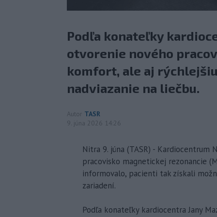
Podľa konateľky kardioc
otvorenie nového pracov
komfort, ale aj rýchlejši
nadviazanie na liečbu.
Autor
TASR
9. júna 2026 14:26
Nitra 9. júna (TASR) - Kardiocentrum 
pracovisko magnetickej rezonancie (MR
informovalo, pacienti tak získali mož
zariadení.
Podľa konateľky kardiocentra Jany M