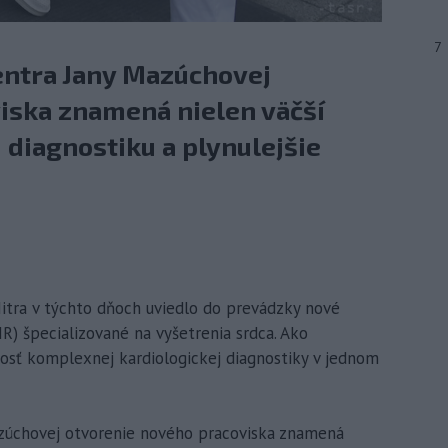
7
entra Jany Mazúchovej
iska znamená nielen väčší
u diagnostiku a plynulejšie
Nitra v týchto dňoch uviedlo do prevádzky nové
) špecializované na vyšetrenia srdca. Ako
nosť komplexnej kardiologickej diagnostiky v jednom
azúchovej otvorenie nového pracoviska znamená