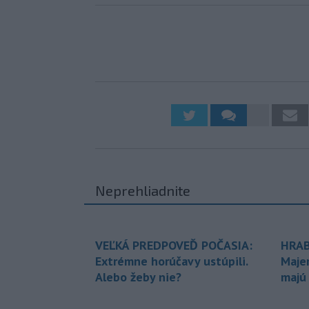
Neprehliadnite
VEĽKÁ PREDPOVEĎ POČASIA:
HRAB
Extrémne horúčavy ustúpili.
Maje
Alebo žeby nie?
majú