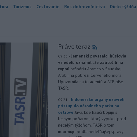
túra
Turizmus
Cestovanie
Rok dobrovoľníctva
Dielo týždňa
Práve teraz
-
Jemenskí povstalci húsíovia
09:33
v nedeľu oznámili, že zaútočili na
ropnú
rafinériu Aramco v Saudskej
Arábii na pobreží Červeného mora.
Upozornila na to agentúra AFP, píše
TASR.
-
Indonézske orgány uzavreli
09:21
prístup do národného parku na
ostrove
Jáva, kde hasiči bojujú s
lesným požiarom, ktorý vypukol pred
necelým týždňom. TASR o tom
informuje podľa nedeľňajšej správy