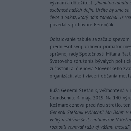
význam a dôležitosť.
„Pamätná tabuľa 
osobnosť našich dejín. Určite by sme sa 
život a odkaz, ktorý nám zanechal. Je ve
povedal v príhovore Ferenčák.
Odhaľovanie tabule sa začalo spevom
predniesol svoj príhovor primátor mest
správnej rady Spoločnosti Milana Rast
Svetového združenia bývalých politick
zúčastnili aj členovia Slovenského zvä
organizácií, ale i viacerí občania mesta
Ruža Generál Štefánik, vyšľachtená v r
Grundschule 4. mája 2019. Na 140. výro
Kežmarok znovu pred ňou stretlo, ten
Generál Štefánik vyšľachtil Ján Böhm v 
veľký približne šesť centimetrov. V Kežm
rozhodli venovať ružu aj vášmu mestu,“