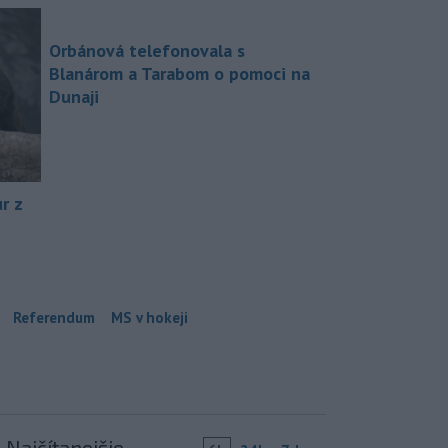
Orbánová telefonovala s
Blanárom a Tarabom o pomoci na
Dunaji
r z
Referendum
MS v hokeji
Najčítanejšie