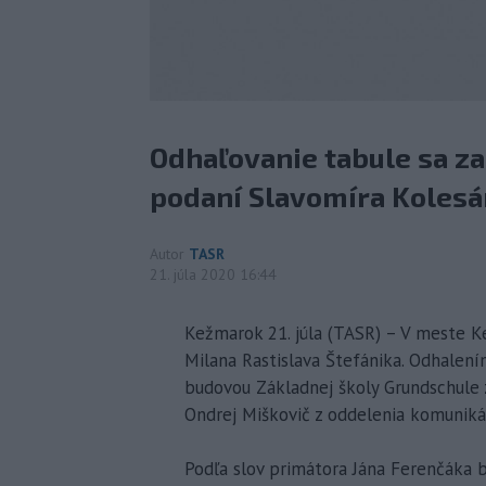
Odhaľovanie tabule sa z
podaní Slavomíra Kolesá
Autor
TASR
21. júla 2020 16:44
Kežmarok 21. júla (TASR) – V meste Ke
Milana Rastislava Štefánika. Odhalení
budovou Základnej školy Grundschule z
Ondrej Miškovič z oddelenia komunik
Podľa slov primátora Jána Ferenčáka by