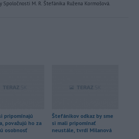
dy Spoločnosti M. R. Štefánika Ružena Kormošová.
si pripomínajú
Štefánikov odkaz by sme
a, považujú ho za
si mali pripomínať
ú osobnosť
neustále, tvrdí Milanová