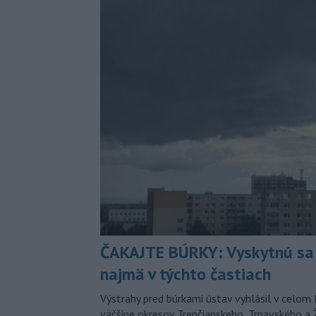
ČAKAJTE BÚRKY: Vyskytnú sa 
najmä v týchto častiach
Výstrahy pred búrkami ústav vyhlásil v celom 
väčšine okresov Trenčianskeho, Trnavského a Ž