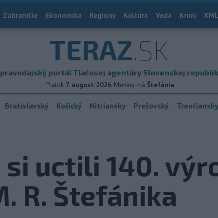
Zahraničie
Ekonomika
Regióny
Kultúra
Veda
Krimi
XML
TERAZ
.SK
pravodajský portál Tlačovej agentúry Slovenskej republi
Piatok
7. august 2026
Meniny má
Štefánia
Bratislavský
Košický
Nitriansky
Prešovský
Trenčiansk
i uctili 140. výr
. R. Štefánika