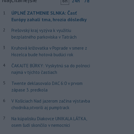
6h
24h
7d
ÚPLNÉ ZATMENIE SLNKA: Časť
1
Európy zahalí tma, hrozia dôsledky
2
Prešovský kraj vyzýva k využitiu
bezplatného parkoviska v Tatrách
3
Kruhová križovatka v Poprade v smere z
Hozelca bude hotová budúci rok
4
ČAKAJTE BÚRKY: Vyskytnú sa do polnoci
najmä v týchto častiach
5
Twente deklasovalo DAC 6:0 v prvom
zápase 3. predkola
6
V Košiciach Nad jazerom začína výstavba
chodníka,otvorili aj pumptrack
7
Na kúpalisku Diakovce UNIKALA LÁTKA,
osem ľudí skončilo v nemocnici