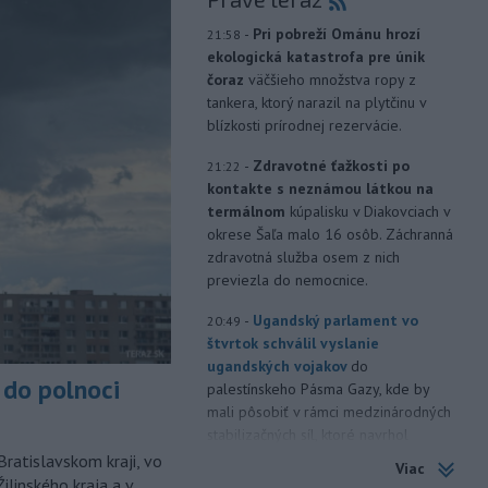
-
Pri pobreží Ománu hrozí
21:58
ekologická katastrofa pre únik
čoraz
väčšieho množstva ropy z
tankera, ktorý narazil na plytčinu v
blízkosti prírodnej rezervácie.
-
Zdravotné ťažkosti po
21:22
kontakte s neznámou látkou na
termálnom
kúpalisku v Diakovciach v
okrese Šaľa malo 16 osôb. Záchranná
zdravotná služba osem z nich
previezla do nemocnice.
-
Ugandský parlament vo
20:49
štvrtok schválil vyslanie
ugandských vojakov
do
do polnoci
palestínskeho Pásma Gazy, kde by
mali pôsobiť v rámci medzinárodných
stabilizačných síl, ktoré navrhol
americký prezident Donald Trump.
Bratislavskom kraji, vo
Viac
ilinského kraja a v