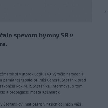
7
ačalo spevom hymny SR v
ra.
žmarok si v utorok uctili 140. výročie narodenia
m pamätnej tabule pri ruži Generál Štefánik pred
akončili Rok M. R. Štefánika. Informoval o tom
ácie a propagácie mesta Kežmarok.
 Štefánikovi mal patriť v našich dejinách väčší