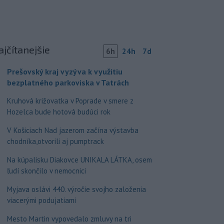
ajčítanejšie
6h
24h
7d
Prešovský kraj vyzýva k využitiu
bezplatného parkoviska v Tatrách
Kruhová križovatka v Poprade v smere z
Hozelca bude hotová budúci rok
V Košiciach Nad jazerom začína výstavba
chodníka,otvorili aj pumptrack
Na kúpalisku Diakovce UNIKALA LÁTKA, osem
ľudí skončilo v nemocnici
Myjava oslávi 440. výročie svojho založenia
viacerými podujatiami
Mesto Martin vypovedalo zmluvy na tri