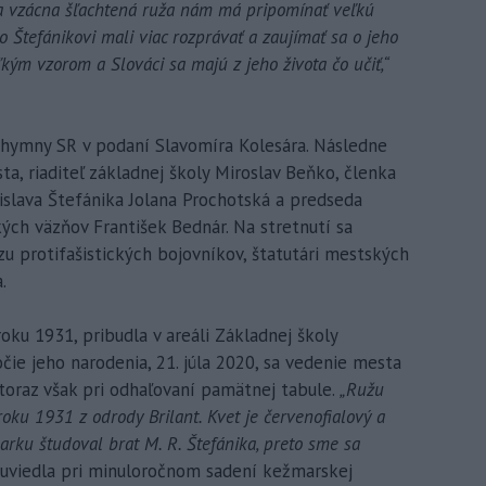
a vzácna šľachtená ruža nám má pripomínať veľkú
o Štefánikovi mali viac rozprávať a zaujímať sa o jeho
ľkým vzorom a Slováci sa majú z jeho života čo učiť,“
 hymny SR v podaní Slavomíra Kolesára. Následne
a, riaditeľ základnej školy Miroslav Beňko, členka
islava Štefánika Jolana Prochotská a predseda
ých väzňov František Bednár. Na stretnutí sa
zu protifašistických bojovníkov, štatutári mestských
.
oku 1931, pribudla v areáli Základnej školy
čie jeho narodenia, 21. júla 2020, sa vedenie mesta
toraz však pri odhaľovaní pamätnej tabule.
„Ružu
roku 1931 z odrody Brilant. Kvet je červenofialový a
arku študoval brat M. R. Štefánika, preto sme sa
uviedla pri minuloročnom sadení kežmarskej