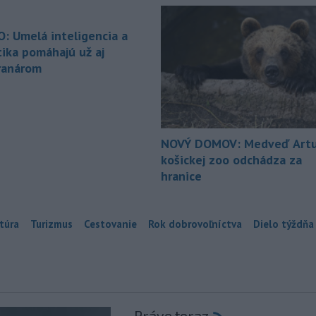
O: Umelá inteligencia a
tika pomáhajú už aj
ranárom
NOVÝ DOMOV: Medveď Artu
košickej zoo odchádza za
hranice
túra
Turizmus
Cestovanie
Rok dobrovoľníctva
Dielo týždňa
Práve teraz