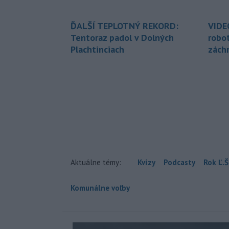
ĎALŠÍ TEPLOTNÝ REKORD:
VIDE
Tentoraz padol v Dolných
robo
Plachtinciach
zách
Aktuálne témy:
Kvízy
Podcasty
Rok Ľ.Š
Komunálne voľby