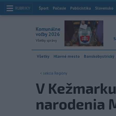
RUBRIKY
Index
Šport
Počasie
Publicistika
Slovensko
Komunálne
voľby 2026
S
Všetky správy
Všetky
Hlavné mesto
Banskobystrický
< sekcia
Regióny
V Kežmarku s
narodenia M