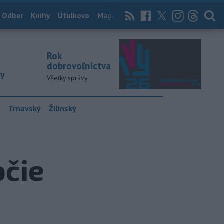
 Odber
Knihy
Útulkovo
Magazín
News Now
Archív
TASR
Rok
dobrovoľníctva
ky
Všetky správy
y
Trnavský
Žilinský
očie