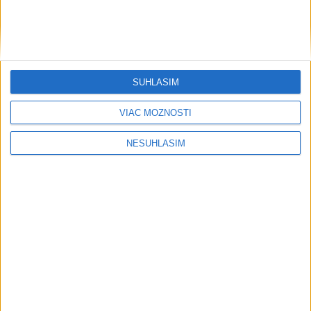
SÚHLASÍM
VIAC MOŽNOSTÍ
....
NESÚHLASÍM