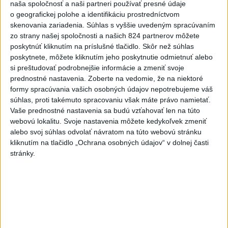
naša spoločnosť a naši partneri používať presné údaje
3
MLADÍK VYPADOL Z FERRATY: Na Skalke pri Kremnici
o geografickej polohe a identifikáciu prostredníctvom
zasahovali záchranári
skenovania zariadenia. Súhlas s vyššie uvedeným spracúvaním
zo strany našej spoločnosti a našich 824 partnerov môžete
4
ÚTOK MEDVEĎA: V Turanoch pri zjazde z D1 našli
poskytnúť kliknutím na príslušné tlačidlo. Skôr než súhlas
zraneného muža
poskytnete, môžete kliknutím jeho poskytnutie odmietnuť alebo
si preštudovať podrobnejšie informácie a zmeniť svoje
5
Ugandský futbalista Owori zomrel vo veku 27 rokov po
prednostné nastavenia.
Zoberte na vedomie, že na niektoré
brutálnom útoku
formy spracúvania vašich osobných údajov nepotrebujeme váš
súhlas, proti takémuto spracovaniu však máte právo namietať.
6
Darina Pačutová pomáha pacientom vo Vranove nad
Vaše prednostné nastavenia sa budú vzťahovať len na túto
Topľou slovom
webovú lokalitu. Svoje nastavenia môžete kedykoľvek zmeniť
alebo svoj súhlas odvolať návratom na túto webovú stránku
7
Festival Lovestream 2026 pokračuje, druhý deň zakončil
kliknutím na tlačidlo „Ochrana osobných údajov“ v dolnej časti
Robbie Williams
stránky.
Najnovšie správy na Teraz.sk
Vyhlásenia
Priame prenosy z Národnej rady SR