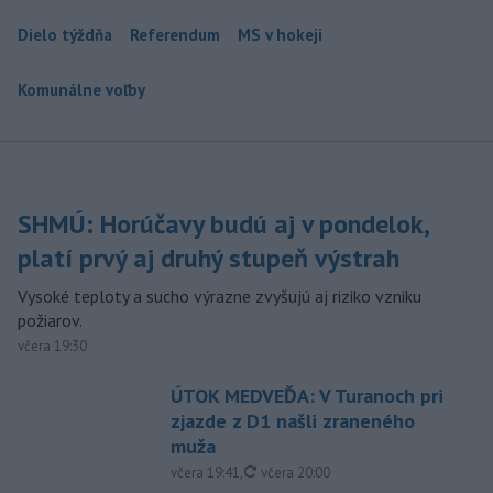
Dielo týždňa
Referendum
MS v hokeji
Komunálne voľby
SHMÚ: Horúčavy budú aj v pondelok,
platí prvý aj druhý stupeň výstrah
Vysoké teploty a sucho výrazne zvyšujú aj riziko vzniku
požiarov.
včera 19:30
ÚTOK MEDVEĎA: V Turanoch pri
zjazde z D1 našli zraneného
muža
aktualizované
včera 19:41
,
včera 20:00