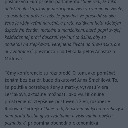
poslankyňa Európskeho parlamentu.
"Sme radi, že taká
dôležitá otázka, akou je participácia žien vo verejnom živote,
sa uskutoční práve u nás. Je pravdou, že presadiť sa ako
žena je vždy veľmi náročné, a preto vzdávam hold všetkým
úspešným ženám, matkám a manželkám, ktoré popri svojej
každodennej práci dokázali vyvinúť to úsilie, aby sa
podieľali na zlepšovaní verejného života na Slovensku, ale
aj v zahraničí,“
prezrádza riaditeľka kúpeľov Anastázia
Mičková.
Témy konferencie sú rôznorodé. O tom, ako pomáhať
ženám bez bariér, bude diskutovať Anna Šmehilová. To,
že politika potrebuje ženy a matky, vysvetlí Viera
Leščáková, aktuálne možnosti, ako využiť online
prostredie na zlepšenie postavenia žien, rozoberie
Radovan Ondrejka.
"Sme radi, že okrem oddychu a zábavy k
nám prídu hostia aj za vzdelaním a získavaním nových
poznatkov,"
pripomína obchodno-ekonomická