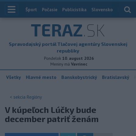
Index
Šport
Počasie
Publicistika
Slovensko
Zahranič
TERAZ
.SK
Spravodajský portál Tlačovej agentúry Slovenskej
republiky
Pondelok
10. august 2026
Meniny má
Vavrinec
Všetky
Hlavné mesto
Banskobystrický
Bratislavský
< sekcia
Regióny
V kúpeľoch Lúčky bude
december patriť ženám