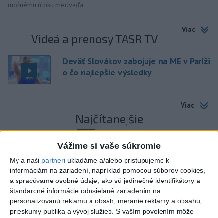
možnému útoku medveďa.
Viac
Videá a prenosy TASR TV
Deväť Slovákov zabojuje na ME v Paríži
o čo najlepšie výsledky
Viac
Najčítanejšie
6h
24h
7d
Vážime si vaše súkromie
DRÁMA V PARLAMENTE: Poslankyňa
1
My a naši
partneri
ukladáme a/alebo pristupujeme k
informáciám na zariadení, napríklad pomocou súborov cookies,
hádzala do premiéra vajíčka
a spracúvame osobné údaje, ako sú jedinečné identifikátory a
štandardné informácie odosielané zariadením na
2
Česká vláda uvažuje nad zvýšením valorizácie dôchodkov
personalizovanú reklamu a obsah, meranie reklamy a obsahu,
na dvojnásobok
prieskumy publika a vývoj služieb.
S vaším povolením môže