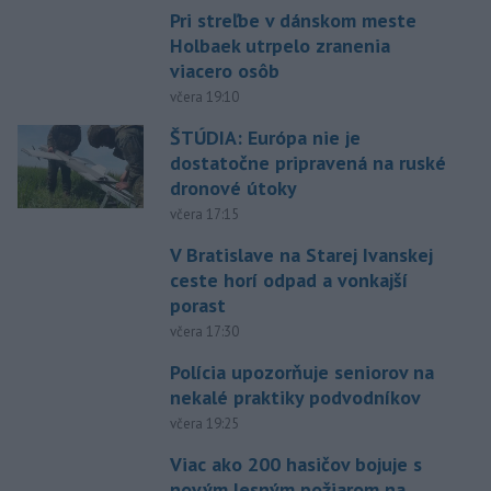
Pri streľbe v dánskom meste
Holbaek utrpelo zranenia
viacero osôb
včera 19:10
ŠTÚDIA: Európa nie je
dostatočne pripravená na ruské
dronové útoky
včera 17:15
V Bratislave na Starej Ivanskej
ceste horí odpad a vonkajší
porast
včera 17:30
Polícia upozorňuje seniorov na
nekalé praktiky podvodníkov
včera 19:25
Viac ako 200 hasičov bojuje s
novým lesným požiarom na