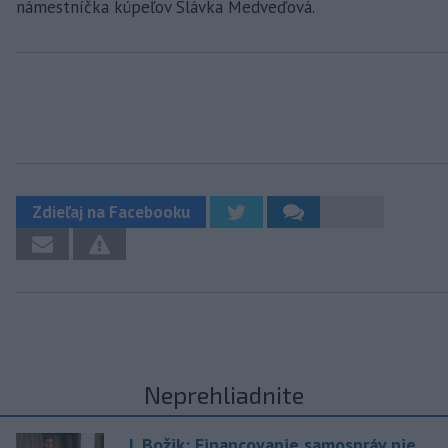
námestníčka kúpeľov Slávka Medveďová.
Zdieľaj na Facebooku
Neprehliadnite
J. Božik: Financovanie samospráv nie