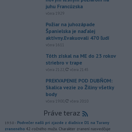
juhu Francúzska
včera 19:29
Požiar na juhozápade
Španielska je naďalej
aktívny.Evakuovali 470 ľudí
včera 16:11
Tóth získal na ME do 23 rokov
striebro v trape
aktualizované
včera 21:22
,
včera 21:45
PREKVAPENIE POD DUBŇOM:
Skalica vezie zo Žiliny všetky
body
aktualizované
včera 19:00
,
včera 20:10
Práve teraz
-
Podvečer našli pri zjazde z diaľnice D1 na Turany
19:50
zraneného
42-ročného muža. Charakter zranení nasvedčuje