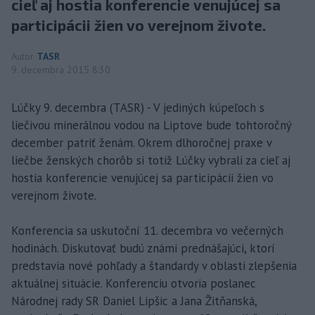
cieľ aj hostia konferencie venujúcej sa
participácii žien vo verejnom živote.
Autor
TASR
9. decembra 2015 8:30
Lúčky 9. decembra (TASR) - V jediných kúpeľoch s
liečivou minerálnou vodou na Liptove bude tohtoročný
december patriť ženám. Okrem dlhoročnej praxe v
liečbe ženských chorôb si totiž Lúčky vybrali za cieľ aj
hostia konferencie venujúcej sa participácii žien vo
verejnom živote.
Konferencia sa uskutoční 11. decembra vo večerných
hodinách. Diskutovať budú známi prednášajúci, ktorí
predstavia nové pohľady a štandardy v oblasti zlepšenia
aktuálnej situácie. Konferenciu otvoria poslanec
Národnej rady SR Daniel Lipšic a Jana Žitňanská,