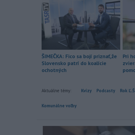
ŠIMEČKA: Fico sa bojí priznať,že
Pri h
Slovensko patrí do koalície
zvier
ochotných
pomo
Aktuálne témy:
Kvízy
Podcasty
Rok Ľ.Š
Komunálne voľby