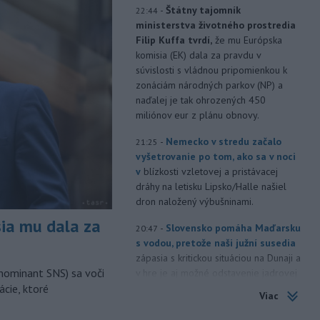
-
Štátny tajomník
22:44
ministerstva životného prostredia
Filip Kuffa tvrdí,
že mu Európska
komisia (EK) dala za pravdu v
súvislosti s vládnou pripomienkou k
zonáciám národných parkov (NP) a
naďalej je tak ohrozených 450
miliónov eur z plánu obnovy.
-
Nemecko v stredu začalo
21:25
vyšetrovanie po tom, ako sa v noci
v
blízkosti vzletovej a pristávacej
dráhy na letisku Lipsko/Halle našiel
dron naložený výbušninami.
sia mu dala za
-
Slovensko pomáha Maďarsku
20:47
s vodou, pretože naši južní susedia
zápasia s kritickou situáciou na Dunaji a
nominant SNS) sa voči
v hre je aj možné odstavenie jadrovej
ácie, ktoré
elektrárne.
Viac
-
Litovská pohraničná stráž
20:17