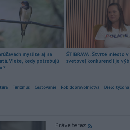
orúčavách myslite aj na
ŠTIBRAVÁ: Štvrté miesto v 
atá. Viete, kedy potrebujú
svetovej konkurencii je vý
c?
túra
Turizmus
Cestovanie
Rok dobrovoľníctva
Dielo týždňa
Práve teraz