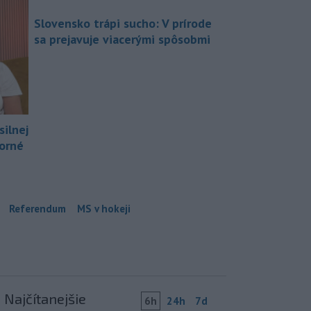
Slovensko trápi sucho: V prírode
sa prejavuje viacerými spôsobmi
silnej
borné
Referendum
MS v hokeji
Najčítanejšie
6h
24h
7d