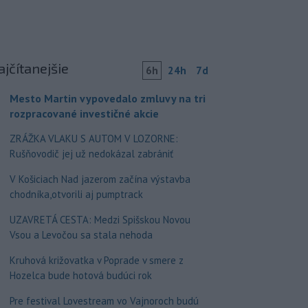
ajčítanejšie
6h
24h
7d
Mesto Martin vypovedalo zmluvy na tri
rozpracované investičné akcie
ZRÁŽKA VLAKU S AUTOM V LOZORNE:
Rušňovodič jej už nedokázal zabrániť
V Košiciach Nad jazerom začína výstavba
chodníka,otvorili aj pumptrack
UZAVRETÁ CESTA: Medzi Spišskou Novou
Vsou a Levočou sa stala nehoda
Kruhová križovatka v Poprade v smere z
Hozelca bude hotová budúci rok
Pre festival Lovestream vo Vajnoroch budú