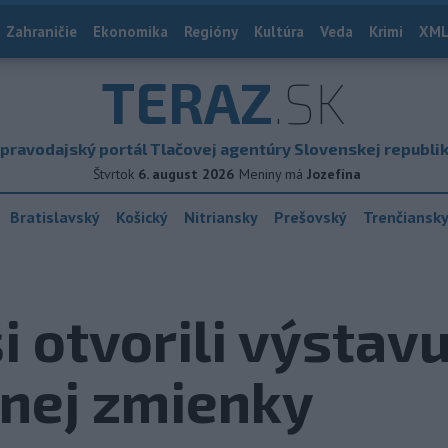
Zahraničie
Ekonomika
Regióny
Kultúra
Veda
Krimi
XML
TERAZ
.SK
pravodajský portál Tlačovej agentúry Slovenskej republi
Štvrtok
6. august 2026
Meniny má
Jozefína
Bratislavský
Košický
Nitriansky
Prešovský
Trenčiansk
i otvorili výstav
mnej zmienky