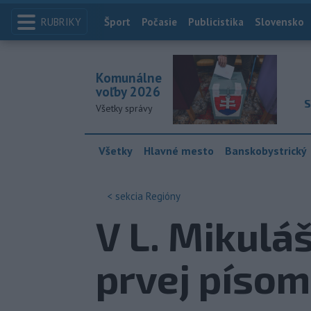
RUBRIKY
Index
Šport
Počasie
Publicistika
Slovensko
Komunálne
voľby 2026
S
Všetky správy
Všetky
Hlavné mesto
Banskobystrický
< sekcia
Regióny
V L. Mikuláš
prvej píso