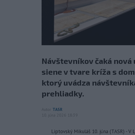
Návštevníkov čaká nová 
siene v tvare kríža s d
ktorý uvádza návštevník
prehliadky.
Autor
TASR
10. júna 2026 18:39
Liptovský Mikuláš 10. júna (TASR) - V 