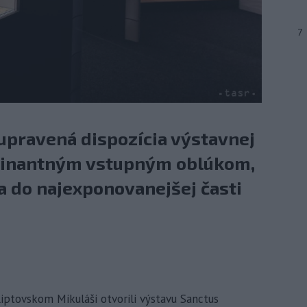
7
upravená dispozícia výstavnej
ominantným vstupným oblúkom,
a do najexponovanejšej časti
Liptovskom Mikuláši otvorili výstavu Sanctus