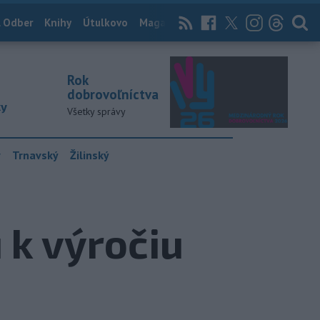
 Odber
Knihy
Útulkovo
Magazín
News Now
Archív
TASR
Rok
dobrovoľníctva
ky
Všetky správy
y
Trnavský
Žilinský
u k výročiu