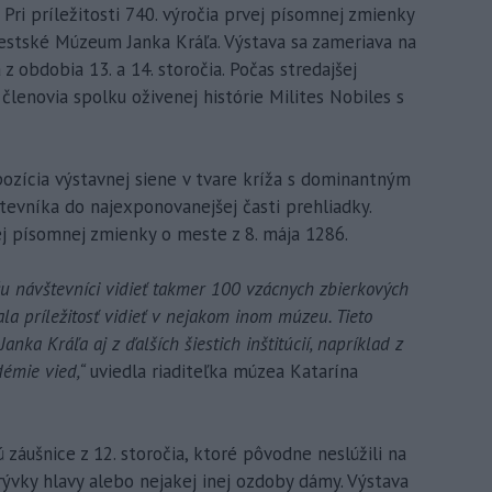
Pri príležitosti 740. výročia prvej písomnej zmienky
mestské Múzeum Janka Kráľa. Výstava sa zameriava na
z obdobia 13. a 14. storočia. Počas stredajšej
členovia spolku oživenej histórie Milites Nobiles s
ozícia výstavnej siene v tvare kríža s dominantným
evníka do najexponovanejšej časti prehliadky.
ej písomnej zmienky o meste z 8. mája 1286.
 návštevníci vidieť takmer 100 vzácnych zbierkových
la príležitosť vidieť v nejakom inom múzeu. Tieto
ka Kráľa aj z ďalších šiestich inštitúcií, napríklad z
démie vied,“
uviedla riaditeľka múzea Katarína
záušnice z 12. storočia, ktoré pôvodne neslúžili na
krývky hlavy alebo nejakej inej ozdoby dámy. Výstava