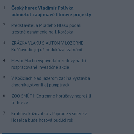
Český herec Vladimír Polívka
1
odmietol zaujímavé filmové projekty
2
Predstavitelia Mladého Hlasu podali
trestné oznámenie na I. Korčoka
3
ZRÁŽKA VLAKU S AUTOM V LOZORNE:
Rušňovodič jej už nedokázal zabrániť
4
Mesto Martin vypovedalo zmluvy na tri
rozpracované investičné akcie
5
V Košiciach Nad jazerom začína výstavba
chodníka,otvorili aj pumptrack
6
ZOO SMÚTI: Extrémne horúčavy neprežili
tri levice
7
Kruhová križovatka v Poprade v smere z
Hozelca bude hotová budúci rok