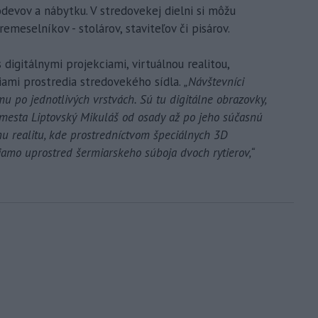
devov a nábytku. V stredovekej dielni si môžu
emeselníkov - stolárov, staviteľov či pisárov.
digitálnymi projekciami, virtuálnou realitou,
ami prostredia stredovekého sídla.
„Návštevníci
 po jednotlivých vrstvách. Sú tu digitálne obrazovky,
 mesta Liptovský Mikuláš od osady až po jeho súčasnú
lnu realitu, kde prostredníctvom špeciálnych 3D
iamo uprostred šermiarskeho súboja dvoch rytierov,“