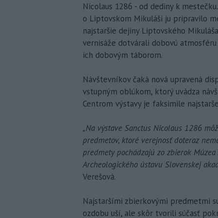
Nicolaus 1286 - od dediny k mestečku. 
o Liptovskom Mikuláši ju pripravilo 
najstaršie dejiny Liptovského Mikuláša 
vernisáže dotvárali dobovú atmosféru 
ich dobovým táborom.
Návštevníkov čaká nová upravená disp
vstupným oblúkom, ktorý uvádza návšt
Centrom výstavy je faksimile najstarš
„Na výstave Sanctus Nicolaus 1286 môžu
predmetov, ktoré verejnosť doteraz nema
predmety pochádzajú zo zbierok Múzea Jan
Archeologického ústavu Slovenskej aka
Verešová.
Najstaršími zbierkovými predmetmi sú 
ozdobu uší, ale skôr tvorili súčasť po