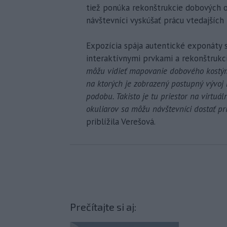
tiež ponúka rekonštrukcie dobových o
návštevníci vyskúšať prácu vtedajších r
Expozícia spája autentické exponáty s 
interaktívnymi prvkami a rekonštrukci
môžu vidieť mapovanie dobového kostýmu
na ktorých je zobrazený postupný vývoj
podobu. Takisto je tu priestor na virtuá
okuliarov sa môžu návštevníci dostať pr
priblížila Verešová.
Prečítajte si aj: