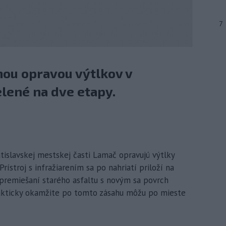
7
nou opravou výtlkov v
lené na dve etapy.
atislavskej mestskej časti Lamač opravujú výtlky
rístroj s infražiarením sa po nahriatí priloží na
o premiešaní starého asfaltu s novým sa povrch
rakticky okamžite po tomto zásahu môžu po mieste