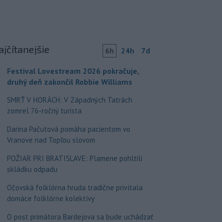
ajčítanejšie
6h
24h
7d
Festival Lovestream 2026 pokračuje,
druhý deň zakončil Robbie Williams
SMRŤ V HORÁCH: V Západných Tatrách
zomrel 76-ročný turista
Darina Pačutová pomáha pacientom vo
Vranove nad Topľou slovom
POŽIAR PRI BRATISLAVE: Plamene pohltili
skládku odpadu
Očovská folklórna hruda tradične privítala
domáce folklórne kolektívy
O post primátora Bardejova sa bude uchádzať