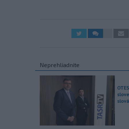
Neprehliadnite
OTES
slov
slová