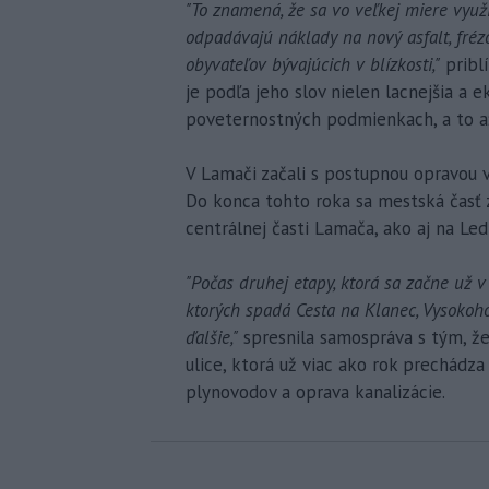
"To znamená, že sa vo veľkej miere využ
odpadávajú náklady na nový asfalt, fréz
obyvateľov bývajúcich v blízkosti,"
priblí
je podľa jeho slov nielen lacnejšia a e
poveternostných podmienkach, a to až
V Lamači začali s postupnou opravou v
Do konca tohto roka sa mestská časť 
centrálnej časti Lamača, ako aj na Led
"Počas druhej etapy, ktorá sa začne už v
ktorých spadá Cesta na Klanec, Vysokoho
ďalšie,"
spresnila samospráva s tým, že
ulice, ktorá už viac ako rok prechádz
plynovodov a oprava kanalizácie.