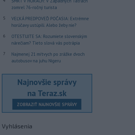
4
SMRŤ V HORÁCH: V Západných Tatrách
zomrel 76-ročný turista
5
VEĽKÁ PREDPOVEĎ POČASIA: Extrémne
horúčavy ustúpili. Alebo žeby nie?
6
OTESTUJTE SA: Rozumiete slovenským
nárečiam? Tieto slová vás potrápia
7
Najmenej 21 mŕtvych po zrážke dvoch
autobusov na juhu Nigeru
Najnovšie správy
na Teraz.sk
ZOBRAZIŤ NAJNOVŠIE SPRÁVY
Vyhlásenia