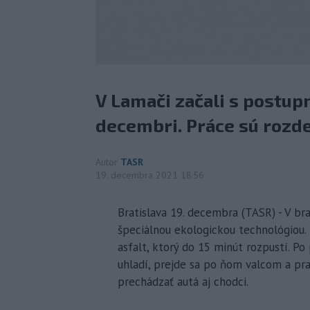
V Lamači začali s postup
decembri. Práce sú rozde
Autor
TASR
19. decembra 2021 18:56
Bratislava 19. decembra (TASR) - V br
špeciálnou ekologickou technológiou. P
asfalt, ktorý do 15 minút rozpustí. P
uhladí, prejde sa po ňom valcom a p
prechádzať autá aj chodci.