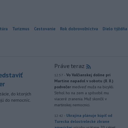
túra
Turizmus
Cestovanie
Rok dobrovoľníctva
Dielo týždňa
Práve teraz
edstaviť
-
Vo Valčianskej doline pri
12:57
Martine napadol v sobotu (8. 8.)
er
podvečer
medveď muža na bicykli.
Strhol ho na zem a spôsobil mu
zácie, do ktorých
viaceré zranenia. Muž skončil v
ujú do nemocníc.
martinskej nemocnici.
-
Ukrajina plánuje kúpiť od
12:42
Turecka delostrelecké zbrane
americkej
výroby vrátane 70 rakiet