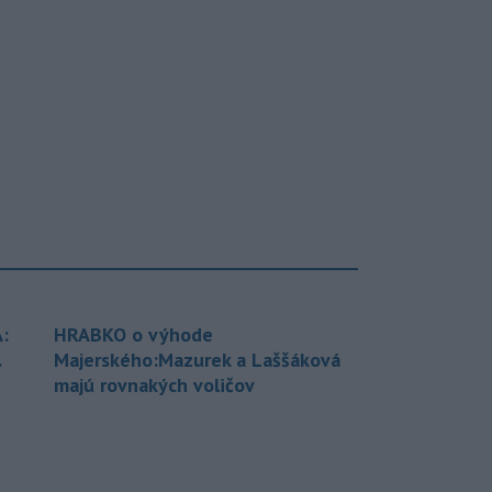
:
HRABKO o výhode
.
Majerského:Mazurek a Laššáková
majú rovnakých voličov