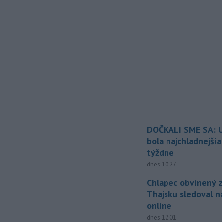
DOČKALI SME SA: U
bola najchladnejši
týždne
dnes 10:27
Chlapec obvinený z
Thajsku sledoval n
online
dnes 12:01