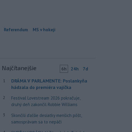
Referendum
MS v hokeji
Najčítanejšie
6h
24h
7d
DRÁMA V PARLAMENTE: Poslankyňa
1
hádzala do premiéra vajíčka
2
Festival Lovestream 2026 pokračuje,
druhý deň zakončil Robbie Williams
3
Skončili ďalšie desiatky menších pôšt,
samosprávam sa to nepáči