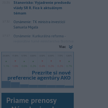
Stanovisko: Vyjadrenie predsedu
21:21
vlády SR R. Fica k aktuálnym
témam
17:32
Oznámenie: TK ministra investícií
Samuela Migaľa
17:17
Oznámenie: Kurikurálna reforma -
regionálne turné ministerstva školstva
Viac
Priame prenosy