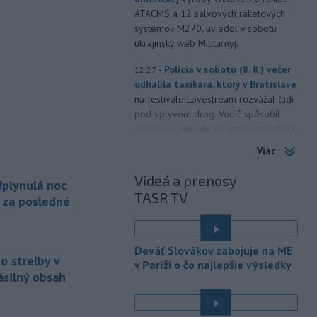
ATACMS a 12 salvových raketových
systémov M270, uviedol v sobotu
ukrajinský web Militarnyj.
-
Polícia v sobotu (8. 8.) večer
12:27
odhalila taxikára, ktorý v Bratislave
na festivale Lovestream rozvážal ľudí
pod vplyvom drog. Vodič spôsobil
dopravnú nehodu, pri ktorej nedošlo k
zraneniu osôb. Následne u neho
Viac
polícia odhalila prítomnosť THC.
Videá a prenosy
plynulá noc
-
Iránske Revolučné gardy v
12:22
TASR TV
nedeľu vyhlásili, že neotvoria
a za posledné
Hormuzský
prieliv, kým Spojené štáty
neprijmú všetky podmienky Teheránu
vrátane kompenzácie za vojnové
Deväť Slovákov zabojuje na ME
škody. TASR o tom informuje podľa
o streľby v
v Paríži o čo najlepšie výsledky
správy agentúry AFP.
ásilný obsah
-
Minister zdravotníctva
11:56
Kamil Šaško (Hlas-SD) už má podľa