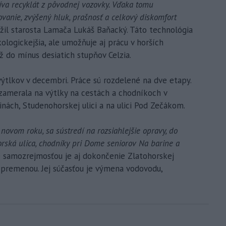
íva recyklát z pôvodnej vozovky. Vďaka tomu
ovanie, zvýšený hluk, prašnosť a celkový diskomfort
žil starosta Lamača Lukáš Baňacký. Táto technológia
kologickejšia, ale umožňuje aj prácu v horších
 do mínus desiatich stupňov Celzia.
ýtlkov v decembri. Práce sú rozdelené na dve etapy.
zamerala na výtlky na cestách a chodníkoch v
inách, Studenohorskej ulici a na ulici Pod Zečákom.
 novom roku, sa sústredí na rozsiahlejšie opravy, do
rská ulica, chodníky pri Dome seniorov Na barine a
 samozrejmosťou je aj dokončenie Zlatohorskej
a premenou. Jej súčasťou je výmena vodovodu,