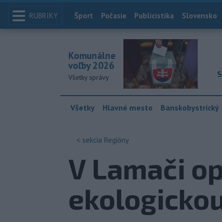
RUBRIKY
Index
Šport
Počasie
Publicistika
Slovensko
Komunálne
voľby 2026
S
Všetky správy
Všetky
Hlavné mesto
Banskobystrický
< sekcia
Regióny
V Lamači op
ekologickou