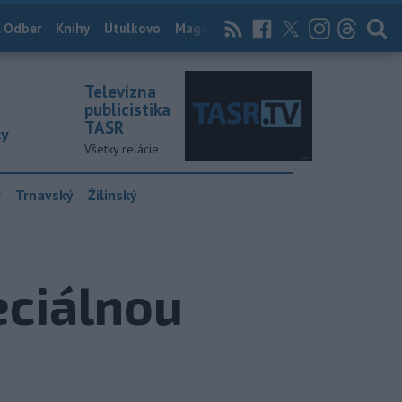
 Odber
Knihy
Útulkovo
Magazín
News Now
Archív
TASR
Televízna
publicistika
TASR
ky
Všetky relácie
y
Trnavský
Žilinský
eciálnou