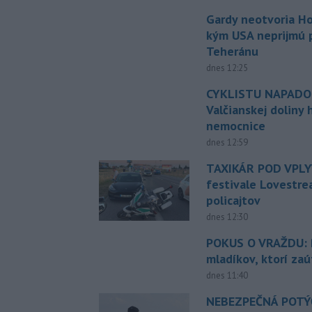
Gardy neotvoria Ho
kým USA neprijmú
Teheránu
dnes 12:25
CYKLISTU NAPADO
Valčianskej doliny 
nemocnice
dnes 12:59
TAXIKÁR POD VPL
festivale Lovestre
policajtov
dnes 12:30
POKUS O VRAŽDU: Po
mladíkov, ktorí zaú
dnes 11:40
NEBEZPEČNÁ POTÝČ