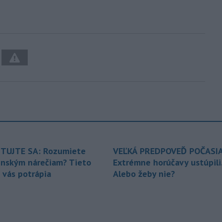
TUJTE SA: Rozumiete
VEĽKÁ PREDPOVEĎ POČASIA
enským nárečiam? Tieto
Extrémne horúčavy ustúpili
 vás potrápia
Alebo žeby nie?