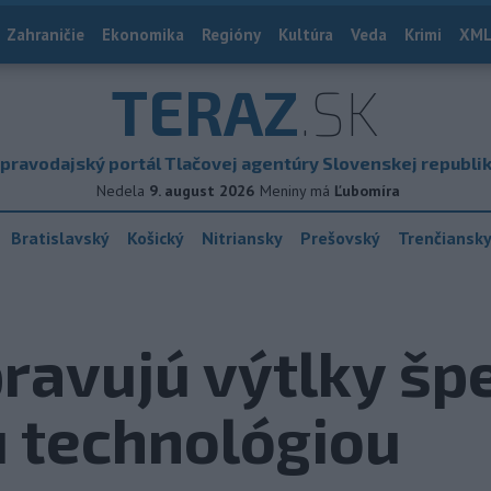
Zahraničie
Ekonomika
Regióny
Kultúra
Veda
Krimi
XML
TERAZ
.SK
pravodajský portál Tlačovej agentúry Slovenskej republi
Nedela
9. august 2026
Meniny má
Ľubomíra
Bratislavský
Košický
Nitriansky
Prešovský
Trenčiansk
ravujú výtlky šp
 technológiou