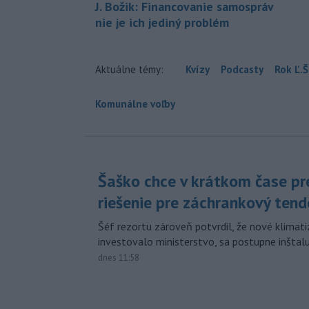
J. Božik: Financovanie samospráv
nie je ich jediný problém
Aktuálne témy:
Kvízy
Podcasty
Rok Ľ.Š
Komunálne voľby
Šaško chce v krátkom čase pr
riešenie pre záchrankový tend
Šéf rezortu zároveň potvrdil, že nové klimati
investovalo ministerstvo, sa postupne inštal
dnes 11:58