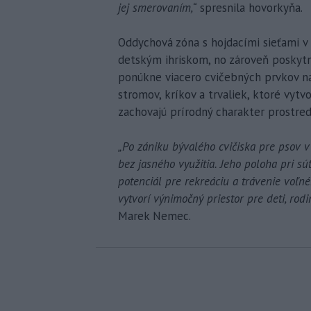
jej smerovaním,“
spresnila hovorkyňa.
Oddychová zóna s hojdacími sieťami v 
detským ihriskom, no zároveň poskyt
ponúkne viacero cvičebných prvkov na 
stromov, kríkov a trvaliek, ktoré vytvo
zachovajú prírodný charakter prostred
„Po zániku bývalého cvičiska pre psov 
bez jasného využitia. Jeho poloha pri 
potenciál pre rekreáciu a trávenie voľn
vytvorí výnimočný priestor pre deti, rodi
Marek Nemec.