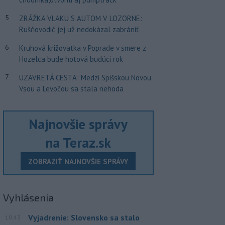
5
ZRÁŽKA VLAKU S AUTOM V LOZORNE:
Rušňovodič jej už nedokázal zabrániť
6
Kruhová križovatka v Poprade v smere z
Hozelca bude hotová budúci rok
7
UZAVRETÁ CESTA: Medzi Spišskou Novou
Vsou a Levočou sa stala nehoda
Najnovšie správy
na Teraz.sk
ZOBRAZIŤ NAJNOVŠIE SPRÁVY
Vyhlásenia
Vyjadrenie: Slovensko sa stalo
10:43