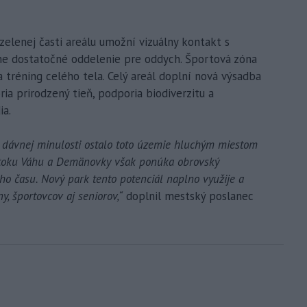
zelenej časti areálu umožní vizuálny kontakt s
ne dostatočné oddelenie pre oddych. Športová zóna
tréning celého tela. Celý areál doplní nová výsadba
ria prirodzený tieň, podporia biodiverzitu a
ia.
v dávnej minulosti ostalo toto územie hluchým miestom
sútoku Váhu a Demänovky však ponúka obrovský
ého času. Nový park tento potenciál naplno využije a
ny, športovcov aj seniorov,“
doplnil mestský poslanec