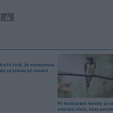
 Kuffa tvrdí, že eurokomisia
la za pravdu pri zonácii
Pri horúčavách myslite aj na
zvieratá. Viete, kedy potre