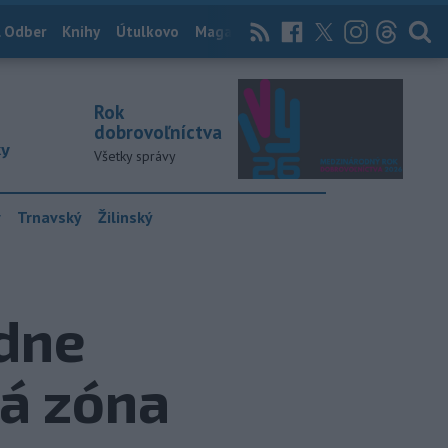
 Odber
Knihy
Útulkovo
Magazín
News Now
Archív
TASR
Rok
dobrovoľníctva
ky
Všetky správy
y
Trnavský
Žilinský
udne
ká zóna