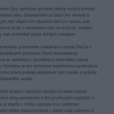
zvom Špic, vytvoríme prírodne ladený verejný priestor.
portovú zónu. Dominantami sa stanú dve ohniská a
pre deti. Doplní ich edukačná časť pre výučbu pod
 herné prvky a workoutová časť na cvičenie,“
uviedol
y mali prebiehať počas letných mesiacov.
achovanie prírodného charakteru územia. Počíta s
 dopadovými plochami, ktoré neobmedzujú
kov je navrhnutá z prírodných materiálov, najmä
. Výnimkou je len betónová monolitická konštrukcia
rov, ktorá prepája jednotlivé časti areálu a opticky
utbalového areálu.
etské ihrisko s viacerými hernými prvkami vrátane
eckej steny, pieskoviska a tiež pružinových hojdačiek a
 je aj studňa s ručnou pumpou a so systémom
možní deťom experimentovať s tokom vody, uzávermi a