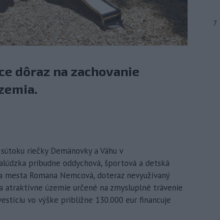
7
ce dôraz na zachovanie
zemia.
a sútoku riečky Demänovky a Váhu v
Palúdzka pribudne oddychová, športová a detská
ňa mesta Romana Nemcová, doteraz nevyužívaný
atraktívne územie určené na zmysluplné trávenie
estíciu vo výške približne 130.000 eur financuje