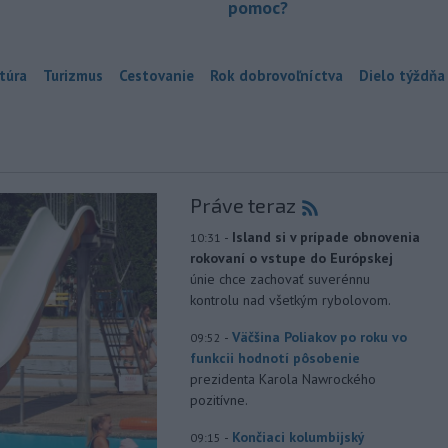
pomoc?
túra
Turizmus
Cestovanie
Rok dobrovoľníctva
Dielo týždňa
Práve teraz
-
Island si v prípade obnovenia
10:31
rokovaní o vstupe do Európskej
únie chce zachovať suverénnu
kontrolu nad všetkým rybolovom.
-
Väčšina Poliakov po roku vo
09:52
funkcii hodnotí pôsobenie
prezidenta Karola Nawrockého
pozitívne.
-
Končiaci kolumbijský
09:15