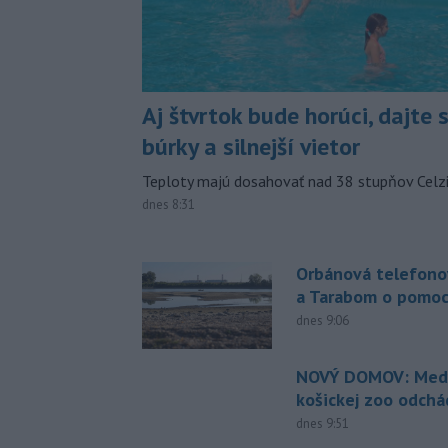
Aj štvrtok bude horúci, dajte 
búrky a silnejší vietor
Teploty majú dosahovať nad 38 stupňov Celzi
dnes 8:31
Orbánová telefono
a Tarabom o pomoc
dnes 9:06
NOVÝ DOMOV: Medv
košickej zoo odchá
dnes 9:51