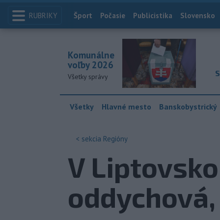
RUBRIKY
Index
Šport
Počasie
Publicistika
Slovensko
Komunálne
voľby 2026
S
Všetky správy
Všetky
Hlavné mesto
Banskobystrický
< sekcia
Regióny
V Liptovsko
oddychová, 