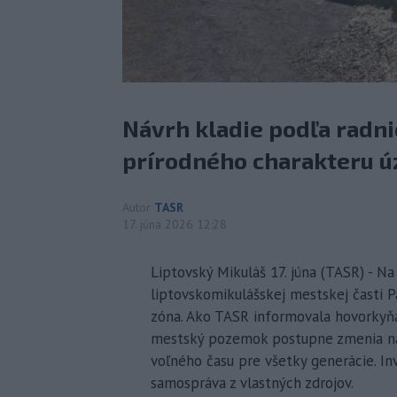
Návrh kladie podľa radni
prírodného charakteru ú
Autor
TASR
17. júna 2026 12:28
Liptovský Mikuláš 17. júna (TASR) - N
liptovskomikulášskej mestskej časti 
zóna. Ako TASR informovala hovorky
mestský pozemok postupne zmenia na 
voľného času pre všetky generácie. Inv
samospráva z vlastných zdrojov.