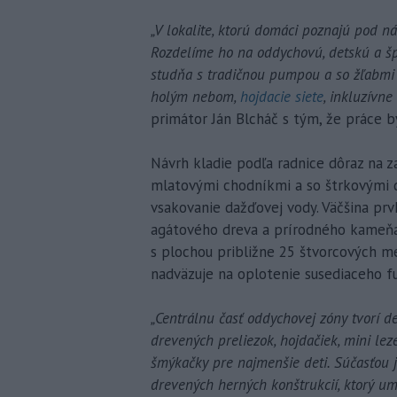
„V lokalite, ktorú domáci poznajú pod ná
Rozdelíme ho na oddychovú, detskú a š
studňa s tradičnou pumpou a so žľabmi 
holým nebom,
hojdacie siete
, inkluzívne
primátor Ján Blcháč s tým, že práce b
Návrh kladie podľa radnice dôraz na z
mlatovými chodníkmi a so štrkovými
vsakovanie dažďovej vody. Väčšina prv
agátového dreva a prírodného kameňa
s plochou približne 25 štvorcových met
nadväzuje na oplotenie susediaceho f
„Centrálnu časť oddychovej zóny tvorí d
drevených preliezok, hojdačiek, mini lez
šmýkačky pre najmenšie deti. Súčasťou
drevených herných konštrukcií, ktorý u