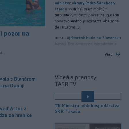
minister obrany Pedro Sánchez v
stredu
vystríhal pred možnými
teroristickými činmi počas inaugurácie
novozvoleného prezidenta Abelarda
de la Espriellu.
si pozor na
-
Aj štvrtok bude na Slovensku
08:31
horúci. Pre okresy na západnom a
južnom
Slovensku a niektoré okresy v
a.
Viac
strede a na východe krajiny vydal
Slovenský hydrometeorologický ústav
(SHMÚ) výstrahy tretieho stupňa pred
vysokými teplotami.
Videá a prenosy
vala s Blanárom
TASR TV
-
V roku 2025 okolo 16,5
i na Dunaji
07:18
percenta ľudí vo veku 16 rokov a
viac v
členských krajinách Európskej
únie (EÚ) denne užívalo tabak a s ním
TK Ministra pôdohospodárstva
eď Artur z
súvisiace výrobky.
SR R. Takača
dza za hranice
-
Vedenie Medzinárodnej
06:47
futbalovej federácie (FIFA) sa