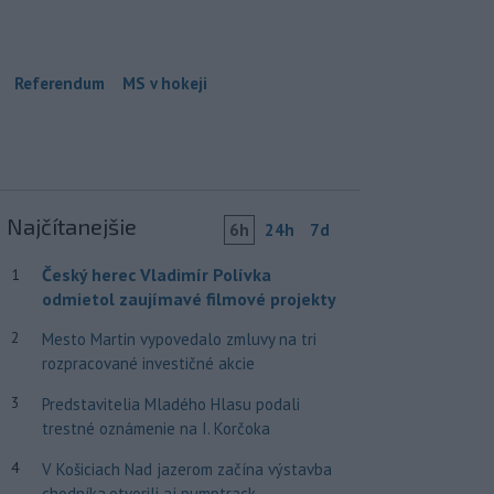
Referendum
MS v hokeji
Najčítanejšie
6h
24h
7d
Český herec Vladimír Polívka
1
odmietol zaujímavé filmové projekty
2
Mesto Martin vypovedalo zmluvy na tri
rozpracované investičné akcie
3
Predstavitelia Mladého Hlasu podali
trestné oznámenie na I. Korčoka
4
V Košiciach Nad jazerom začína výstavba
chodníka,otvorili aj pumptrack