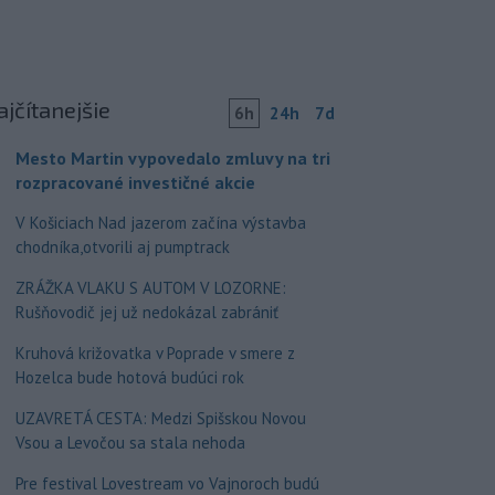
ajčítanejšie
6h
24h
7d
Mesto Martin vypovedalo zmluvy na tri
rozpracované investičné akcie
V Košiciach Nad jazerom začína výstavba
chodníka,otvorili aj pumptrack
ZRÁŽKA VLAKU S AUTOM V LOZORNE:
Rušňovodič jej už nedokázal zabrániť
Kruhová križovatka v Poprade v smere z
Hozelca bude hotová budúci rok
UZAVRETÁ CESTA: Medzi Spišskou Novou
Vsou a Levočou sa stala nehoda
Pre festival Lovestream vo Vajnoroch budú