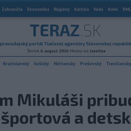
Zahraničie
Ekonomika
Regióny
Kultúra
Veda
Krimi
XML
TERAZ
.SK
pravodajský portál Tlačovej agentúry Slovenskej republi
Štvrtok
6. august 2026
Meniny má
Jozefína
Bratislavský
Košický
Nitriansky
Prešovský
Trenčiansk
m Mikuláši prib
športová a dets