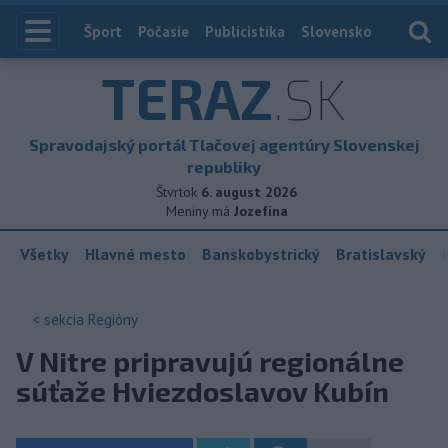
Index
Šport
Počasie
Publicistika
Slovensko
Zahranič
TERAZ
.SK
Spravodajský portál Tlačovej agentúry Slovenskej
republiky
Štvrtok
6. august 2026
Meniny má
Jozefína
Všetky
Hlavné mesto
Banskobystrický
Bratislavský
< sekcia
Regióny
V Nitre pripravujú regionálne
súťaže Hviezdoslavov Kubín