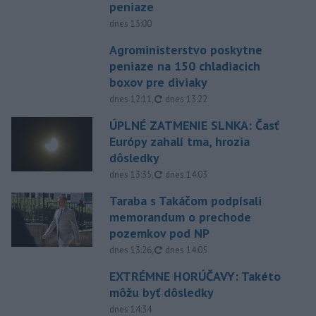
peniaze
dnes 15:00
Agroministerstvo poskytne
peniaze na 150 chladiacich
boxov pre diviaky
aktualizované
dnes 12:11
,
dnes 13:22
ÚPLNÉ ZATMENIE SLNKA: Časť
Európy zahalí tma, hrozia
dôsledky
aktualizované
dnes 13:35
,
dnes 14:03
Taraba s Takáčom podpísali
memorandum o prechode
pozemkov pod NP
aktualizované
dnes 13:26
,
dnes 14:05
EXTRÉMNE HORÚČAVY: Takéto
môžu byť dôsledky
dnes 14:34