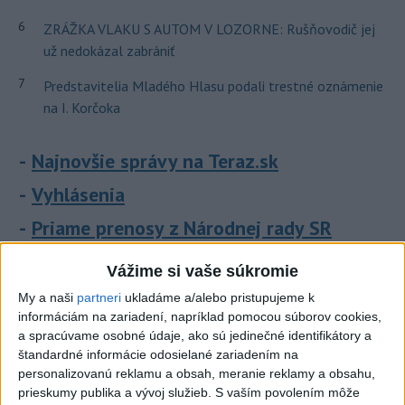
6
ZRÁŽKA VLAKU S AUTOM V LOZORNE: Rušňovodič jej
už nedokázal zabrániť
7
Predstavitelia Mladého Hlasu podali trestné oznámenie
na I. Korčoka
Najnovšie správy na Teraz.sk
Vyhlásenia
Priame prenosy z Národnej rady SR
Vážime si vaše súkromie
My a naši
partneri
ukladáme a/alebo pristupujeme k
Politika na sociálnych sieťach
informáciám na zariadení, napríklad pomocou súborov cookies,
a spracúvame osobné údaje, ako sú jedinečné identifikátory a
štandardné informácie odosielané zariadením na
Zobraziť viac
Info
personalizovanú reklamu a obsah, meranie reklamy a obsahu,
prieskumy publika a vývoj služieb.
S vaším povolením môže