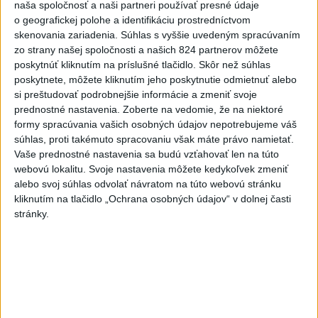
naša spoločnosť a naši partneri používať presné údaje
Najnovšie videá
Najsledovanejšie videá
o geografickej polohe a identifikáciu prostredníctvom
skenovania zariadenia. Súhlas s vyššie uvedeným spracúvaním
40.⁠ ⁠výročie smrti Hartmuta Tautza:
zo strany našej spoločnosti a našich 824 partnerov môžete
MÁM PRÁVO ODÍSŤ AJ...
poskytnúť kliknutím na príslušné tlačidlo. Skôr než súhlas
dnes 15:03
|
Ústav pamäti národa
|
9
zobrazení
poskytnete, môžete kliknutím jeho poskytnutie odmietnuť alebo
si preštudovať podrobnejšie informácie a zmeniť svoje
Taraba: Vyvraciame fámy
prednostné nastavenia.
Zoberte na vedomie, že na niektoré
formy spracúvania vašich osobných údajov nepotrebujeme váš
dnes 14:50
|
Taraba Tomáš
|
367
zobrazení
súhlas, proti takémuto spracovaniu však máte právo namietať.
Vaše prednostné nastavenia sa budú vzťahovať len na túto
DNES V ROŽŇAVE‼️ O 17:00‼️ ČAKÁME
webovú lokalitu. Svoje nastavenia môžete kedykoľvek zmeniť
VÁS, ZOBERTE VŠETKÝCH...
alebo svoj súhlas odvolať návratom na túto webovú stránku
dnes 14:06
|
Jakab Július
|
606
zobrazení
kliknutím na tlačidlo „Ochrana osobných údajov“ v dolnej časti
stránky.
Najnovšie statusy štátnych inštitúcií
Diskusia sa bude venovať príbehu
osemnásťročného Hartmu...
Diskusia sa bude venovať príbehu osemnásťročného
Hartmuta Tautza, ktorý v auguste 1986 zomrel po
pokuse prekročiť českos...
dnes 15:03
|
Ústav pamäti národa