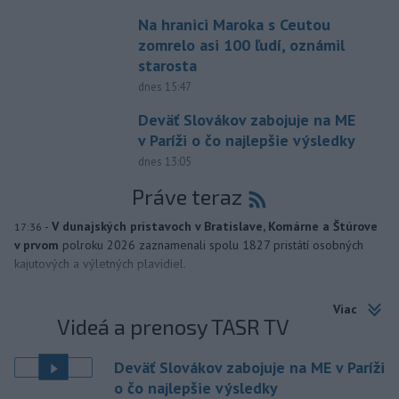
Na hranici Maroka s Ceutou
zomrelo asi 100 ľudí, oznámil
starosta
dnes 15:47
Deväť Slovákov zabojuje na ME
v Paríži o čo najlepšie výsledky
dnes 13:05
Práve teraz
-
V dunajských prístavoch v Bratislave, Komárne a Štúrove
17:36
v prvom
polroku 2026 zaznamenali spolu 1827 pristátí osobných
kajutových a výletných plavidiel.
Viac
Videá a prenosy TASR TV
Deväť Slovákov zabojuje na ME v Paríži
o čo najlepšie výsledky