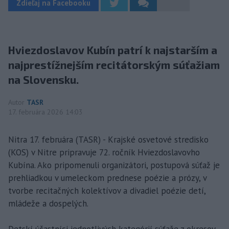
Zdieľaj na Facebooku
Hviezdoslavov Kubín patrí k najstarším a
najprestížnejším recitátorským súťažiam
na Slovensku.
Autor
TASR
17. februára 2026 14:03
Nitra 17. februára (TASR) - Krajské osvetové stredisko
(KOS) v Nitre pripravuje 72. ročník Hviezdoslavovho
Kubína. Ako pripomenuli organizátori, postupová súťaž je
prehliadkou v umeleckom prednese poézie a prózy, v
tvorbe recitačných kolektívov a divadiel poézie detí,
mládeže a dospelých.