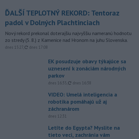
ĎALŠÍ TEPLOTNÝ REKORD: Tentoraz
padol v Dolných Plachtinciach
Nový rekord prekonal doterajšiu najvyššiu nameranú hodnotu
zo stredy (5. 8.) z Kamenice nad Hronom na juhu Slovenska.
aktualizované
dnes 15:27
,
dnes 17:08
EK posudzuje obavy týkajúce sa
uznesení k zonáciám národných
parkov
aktualizované
dnes 16:35
,
dnes 16:38
VIDEO: Umelá inteligencia a
robotika pomáhajú už aj
záchranárom
dnes 12:31
Letíte do Egypta? Myslite na
tieto veci, zachránia vám