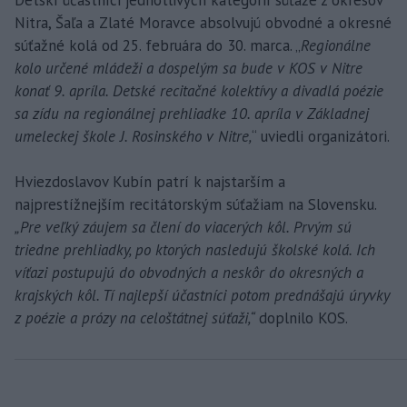
Detskí účastníci jednotlivých kategórií súťaže z okresov
Nitra, Šaľa a Zlaté Moravce absolvujú obvodné a okresné
súťažné kolá od 25. februára do 30. marca. „
Regionálne
kolo určené mládeži a dospelým sa bude v KOS v Nitre
konať 9. apríla. Detské recitačné kolektívy a divadlá poézie
sa zídu na regionálnej prehliadke 10. apríla v Základnej
umeleckej škole J. Rosinského v Nitre,
“ uviedli organizátori.
Hviezdoslavov Kubín patrí k najstarším a
najprestížnejším recitátorským súťažiam na Slovensku.
„Pre veľký záujem sa člení do viacerých kôl. Prvým sú
triedne prehliadky, po ktorých nasledujú školské kolá. Ich
víťazi postupujú do obvodných a neskôr do okresných a
krajských kôl. Tí najlepší účastníci potom prednášajú úryvky
z poézie a prózy na celoštátnej súťaži,“
doplnilo KOS.