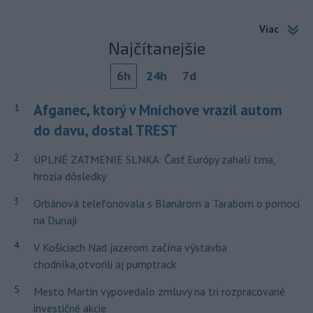
Viac
Najčítanejšie
6h
24h
7d
Afganec, ktorý v Mníchove vrazil autom
1
do davu, dostal TREST
2
ÚPLNÉ ZATMENIE SLNKA: Časť Európy zahalí tma,
hrozia dôsledky
3
Orbánová telefonovala s Blanárom a Tarabom o pomoci
na Dunaji
4
V Košiciach Nad jazerom začína výstavba
chodníka,otvorili aj pumptrack
5
Mesto Martin vypovedalo zmluvy na tri rozpracované
investičné akcie