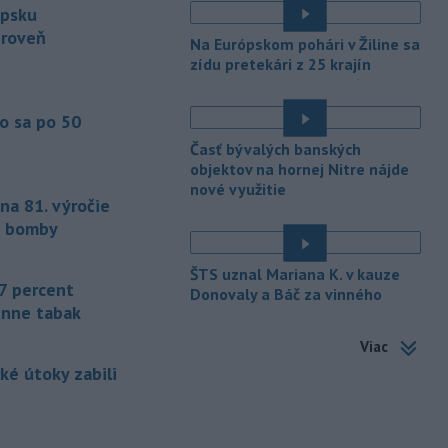
ipsku
-
Americký štát Nové Mexiko v
06:06
úroveň
Na Európskom pohári v Žiline sa
stredu zažaloval ministerstvo
zídu pretekári z 25 krajín
spravodlivosti USA a povereného
ministra Todda Blanchea. Tvrdí, že
federálne úrady mu bránia vo
o sa po 50
vyšetrovaní sexuálnych trestných činov
Časť bývalých banských
odsúdeného sexuálneho delikventa
objektov na hornej Nitre nájde
Jeffreyho Epsteina.
nové využitie
na 81. výročie
-
Štátny tajomník
22:44
j bomby
ministerstva životného prostredia
Filip Kuffa tvrdí,
že mu Európska
ŠTS uznal Mariana K. v kauze
komisia (EK) dala za pravdu v
7 percent
Donovaly a Báč za vinného
súvislosti s vládnou pripomienkou k
enne tabak
zonáciám národných parkov (NP) a
naďalej je tak ohrozených 450
Viac
miliónov eur z plánu obnovy.
ké útoky zabili
-
Nemecko v stredu začalo
21:25
vyšetrovanie po tom, ako sa v noci
v
blízkosti vzletovej a pristávacej