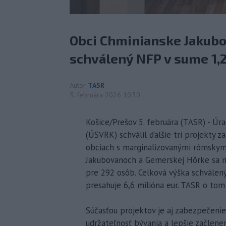
Obci Chminianske Jakubo
schválený NFP v sume 1,2
Autor
TASR
5. februára 2026 10:30
Košice/Prešov 5. februára (TASR) - Ú
(ÚSVRK) schválil ďalšie tri projekty 
obciach s marginalizovanými rómskym
Jakubovanoch a Gemerskej Hôrke sa má
pre 292 osôb. Celková výška schválen
presahuje 6,6 milióna eur. TASR o to
Súčasťou projektov je aj zabezpečenie
udržateľnosť bývania a lepšie začlene