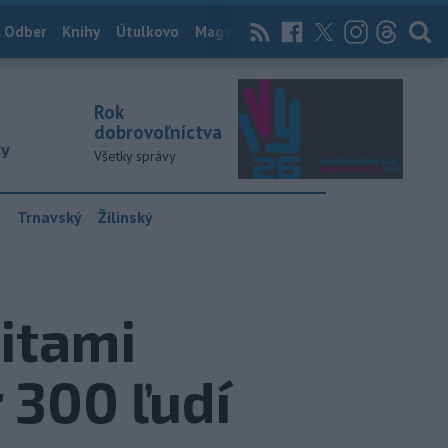
 Odber
Knihy
Útulkovo
Magazín
News Now
Archív
TASR
Rok
dobrovoľníctva
ky
Všetky správy
y
Trnavský
Žilinský
itami
 300 ľudí