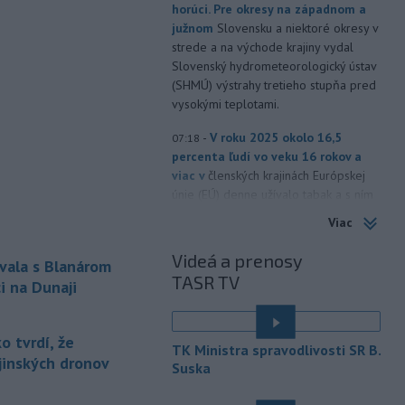
horúci. Pre okresy na západnom a
južnom
Slovensku a niektoré okresy v
strede a na východe krajiny vydal
Slovenský hydrometeorologický ústav
(SHMÚ) výstrahy tretieho stupňa pred
vysokými teplotami.
-
V roku 2025 okolo 16,5
07:18
percenta ľudí vo veku 16 rokov a
viac v
členských krajinách Európskej
únie (EÚ) denne užívalo tabak a s ním
súvisiace výrobky.
Viac
-
Vedenie Medzinárodnej
06:47
Videá a prenosy
vala s Blanárom
futbalovej federácie (FIFA) sa
TASR TV
ospravedlnilo v
súvislosti s
i na Dunaji
kontroverzným plánom predať
podiely na budúcich ziskoch z
 tvrdí, že
majstrovstiev sveta súkromným
TK Ministra spravodlivosti SR B.
investorom. Na stretnutí v Rabate
ajinských dronov
Suska
členovia FIFA plne podporili
prezidenta Gianniho Infantina.