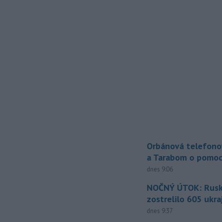
Orbánová telefono
a Tarabom o pomoc
dnes 9:06
NOČNÝ ÚTOK: Rusko
zostrelilo 605 ukr
dnes 9:37