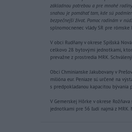
základnou potrebou a pre mnohé rodiny 
snahou je pomáhať tam, kde sú podmienk
bezpečnejší život. Pomoc rodinám v núdzi
splnomocnenec vlády SR pre rómske 
V obci Rudňany v okrese Spišská Nov
celkovo 28 bytovými jednotkami, ktor
prevažne z prostredia MRK. Schválený 
Obci Chminianske Jakubovany v Prešo
milióna eur. Peniaze sú určené na vý
s predpokladanou kapacitou bývania p
V Gemerskej Hôrke v okrese Rožňava
jednotkami pre 56 ľudí najmä z MRK. N