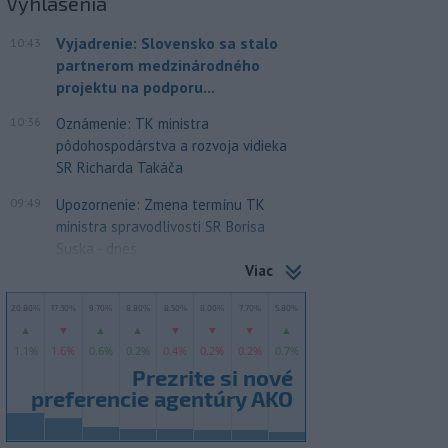
Vyhlásenia
Vyjadrenie: Slovensko sa stalo
10:43
partnerom medzinárodného
projektu na podporu...
10:36
Oznámenie: TK ministra
pôdohospodárstva a rozvoja vidieka
SR Richarda Takáča
09:49
Upozornenie: Zmena termínu TK
ministra spravodlivosti SR Borisa
Suska - dnes
Viac