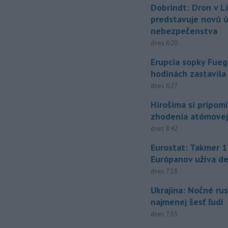
Dobrindt: Dron v L
predstavuje novú 
nebezpečenstva
dnes 6:20
Erupcia sopky Fueg
hodinách zastavila
dnes 6:27
Hirošima si pripomí
zhodenia atómove
dnes 8:42
Eurostat: Takmer 1
Európanov užíva d
dnes 7:18
Ukrajina: Nočné rus
najmenej šesť ľudí
dnes 7:55