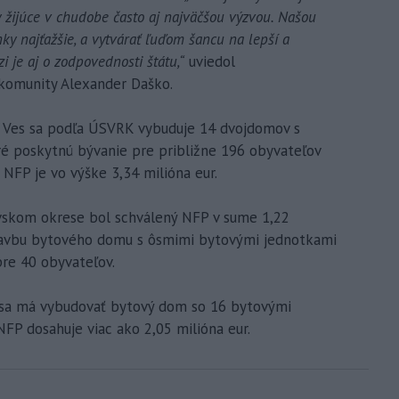
žijúce v chudobe často aj najväčšou výzvou. Našou
y najťažšie, a vytvárať ľuďom šancu na lepší a
 je aj o zodpovednosti štátu,“
uviedol
komunity Alexander Daško.
á Ves sa podľa ÚSVRK vybuduje 14 dvojdomov s
é poskytnú bývanie pre približne 196 obyvateľov
NFP je vo výške 3,34 milióna eur.
vskom okrese bol schválený NFP v sume 1,22
stavbu bytového domu s ôsmimi bytovými jednotkami
re 40 obyvateľov.
 sa má vybudovať bytový dom so 16 bytovými
FP dosahuje viac ako 2,05 milióna eur.