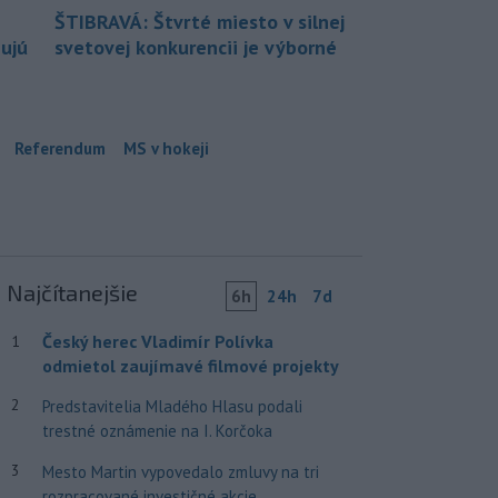
ŠTIBRAVÁ: Štvrté miesto v silnej
bujú
svetovej konkurencii je výborné
Referendum
MS v hokeji
Najčítanejšie
6h
24h
7d
Český herec Vladimír Polívka
1
odmietol zaujímavé filmové projekty
2
Predstavitelia Mladého Hlasu podali
trestné oznámenie na I. Korčoka
3
Mesto Martin vypovedalo zmluvy na tri
rozpracované investičné akcie