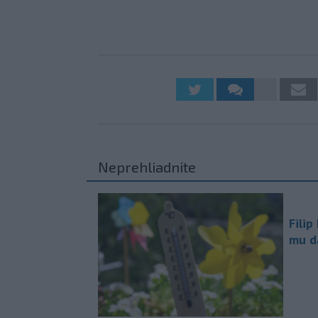
Neprehliadnite
Filip
mu da