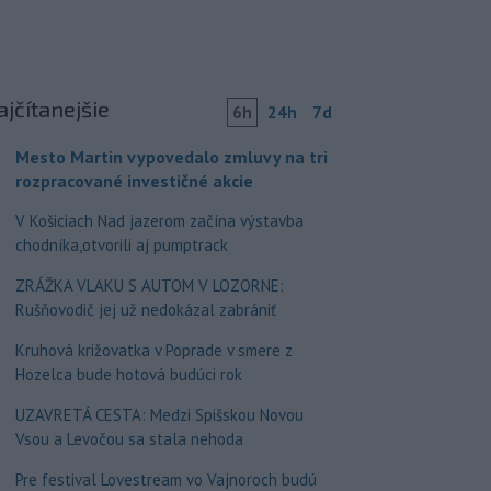
ajčítanejšie
6h
24h
7d
Mesto Martin vypovedalo zmluvy na tri
rozpracované investičné akcie
V Košiciach Nad jazerom začína výstavba
chodníka,otvorili aj pumptrack
ZRÁŽKA VLAKU S AUTOM V LOZORNE:
Rušňovodič jej už nedokázal zabrániť
Kruhová križovatka v Poprade v smere z
Hozelca bude hotová budúci rok
UZAVRETÁ CESTA: Medzi Spišskou Novou
Vsou a Levočou sa stala nehoda
Pre festival Lovestream vo Vajnoroch budú