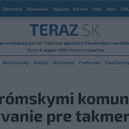
Zahraničie
Ekonomika
Regióny
Kultúra
Veda
Krimi
XML
TERAZ
.SK
pravodajský portál Tlačovej agentúry Slovenskej republi
Štvrtok
6. august 2026
Meniny má
Jozefína
Bratislavský
Košický
Nitriansky
Prešovský
Trenčiansk
s rómskymi komun
vanie pre takmer