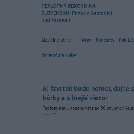
TEPLOTNÝ REKORD NA
SLOVENSKU: Padol v Kamenici
nad Hronom
Aktuálne témy:
Kvízy
Podcasty
Rok Ľ.Š
Komunálne voľby
Aj štvrtok bude horúci, dajte 
búrky a silnejší vietor
Teploty majú dosahovať nad 38 stupňov Celzi
dnes 8:31