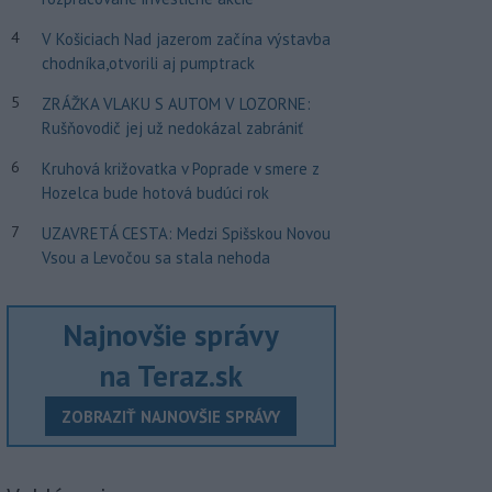
4
V Košiciach Nad jazerom začína výstavba
chodníka,otvorili aj pumptrack
5
ZRÁŽKA VLAKU S AUTOM V LOZORNE:
Rušňovodič jej už nedokázal zabrániť
6
Kruhová križovatka v Poprade v smere z
Hozelca bude hotová budúci rok
7
UZAVRETÁ CESTA: Medzi Spišskou Novou
Vsou a Levočou sa stala nehoda
Najnovšie správy
na Teraz.sk
ZOBRAZIŤ NAJNOVŠIE SPRÁVY