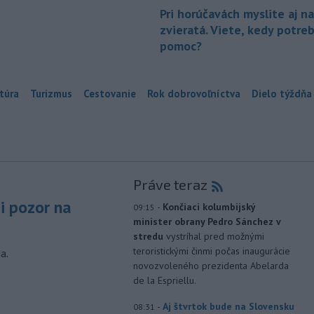
Pri horúčavách myslite aj na
zvieratá. Viete, kedy potre
pomoc?
túra
Turizmus
Cestovanie
Rok dobrovoľníctva
Dielo týždňa
Práve teraz
si pozor na
-
Končiaci kolumbijský
09:15
minister obrany Pedro Sánchez v
stredu
vystríhal pred možnými
teroristickými činmi počas inaugurácie
a.
novozvoleného prezidenta Abelarda
de la Espriellu.
-
Aj štvrtok bude na Slovensku
08:31