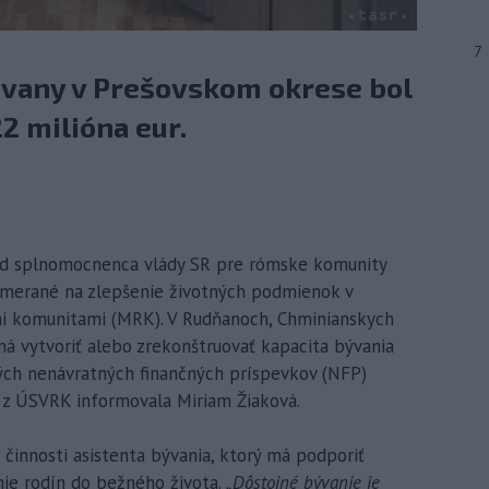
7
vany v Prešovskom okrese bol
2 milióna eur.
rad splnomocnenca vlády SR pre rómske komunity
zamerané na zlepšenie životných podmienok v
i komunitami (MRK). V Rudňanoch, Chminianskych
 vytvoriť alebo zrekonštruovať kapacita bývania
ých nenávratných finančných príspevkov (NFP)
m z ÚSVRK informovala Miriam Žiaková.
 činnosti asistenta bývania, ktorý má podporiť
nie rodín do bežného života.
„Dôstojné bývanie je