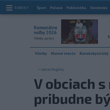
RUBRIKY
Index
Šport
Počasie
Publicistika
Slovensko
Komunálne
voľby 2026
S
Všetky správy
Všetky
Hlavné mesto
Banskobystrický
< sekcia
Regióny
V obciach 
pribudne bý