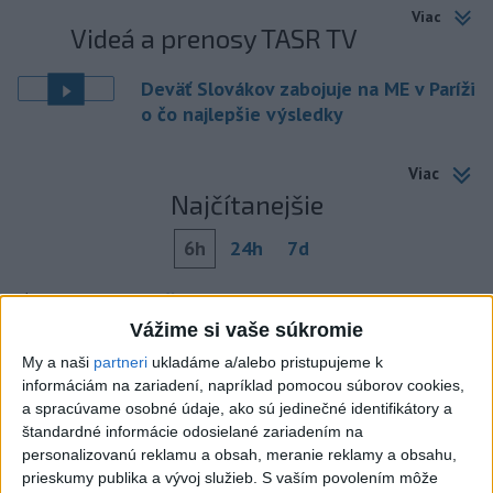
Viac
Videá a prenosy TASR TV
Deväť Slovákov zabojuje na ME v Paríži
o čo najlepšie výsledky
Viac
Najčítanejšie
6h
24h
7d
Kruhová križovatka v Poprade v smere z
1
Hozelca bude hotová budúci rok
Vážime si vaše súkromie
My a naši
partneri
ukladáme a/alebo pristupujeme k
2
Prešovský kraj vyzýva k využitiu bezplatného parkoviska v
informáciám na zariadení, napríklad pomocou súborov cookies,
Tatrách
a spracúvame osobné údaje, ako sú jedinečné identifikátory a
štandardné informácie odosielané zariadením na
3
ÚPLNÉ ZATMENIE SLNKA: Časť Európy zahalí tma,
personalizovanú reklamu a obsah, meranie reklamy a obsahu,
hrozia dôsledky
prieskumy publika a vývoj služieb.
S vaším povolením môže