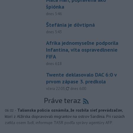
špiónka
dnes 5:46
Štefánia je dôvtipná
dnes 5:43
Afrika jednomyseľne podporila
Infantina, víta ospravedlnenie
FIFA
dnes 6:18
Twente deklasovalo DAC 6:0 v
prvom zápase 3. predkola
aktualizované
včera 22:03
,
dnes 6:00
Práve teraz
-
Talianska polícia oznámila, že rozbila sieť prevádzačov,
06:02
ktorí z Alžírska dopravovali migrantov na ostrov Sardínia. Pri raziách
zatkla osem ľudí, informuje TASR podľa správy agentúry AFP.