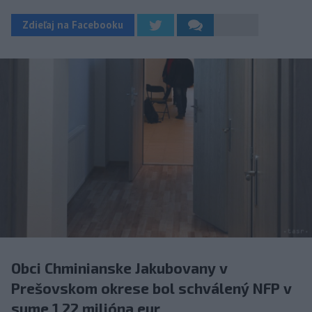
Zdieľaj na Facebooku
Obci Chminianske Jakubovany v
Prešovskom okrese bol schválený NFP v
sume 1,22 milióna eur.