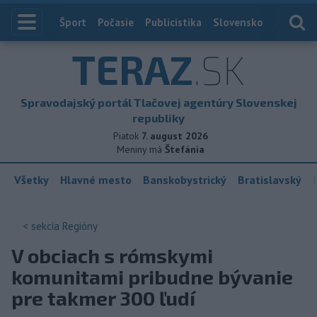
Index
Šport
Počasie
Publicistika
Slovensko
Zahranič
TERAZ
.SK
Spravodajský portál Tlačovej agentúry Slovenskej
republiky
Piatok
7. august 2026
Meniny má
Štefánia
Všetky
Hlavné mesto
Banskobystrický
Bratislavský
< sekcia
Regióny
V obciach s rómskymi
komunitami pribudne bývanie
pre takmer 300 ľudí