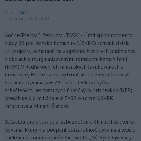
Autor
TASR
5. februára 2026 10:30
Košice/Prešov 5. februára (TASR) - Úrad splnomocnenca
vlády SR pre rómske komunity (ÚSVRK) schválil ďalšie
tri projekty zamerané na zlepšenie životných podmienok
v obciach s marginalizovanými rómskymi komunitami
(MRK). V Rudňanoch, Chminianskych Jakubovanoch a
Gemerskej Hôrke sa má vytvoriť alebo zrekonštruovať
kapacita bývania pre 292 osôb. Celková výška
schválených nenávratných finančných príspevkov (NFP)
presahuje 6,6 milióna eur. TASR o tom z ÚSVRK
informovala Miriam Žiaková.
Súčasťou projektov je aj zabezpečenie činnosti asistenta
bývania, ktorý má podporiť udržateľnosť bývania a lepšie
začlenenie rodín do bežného života.
„Dôstojné bývanie je