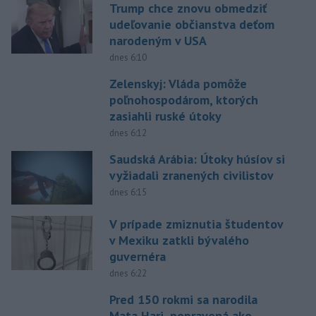
Trump chce znovu obmedziť
udeľovanie občianstva deťom
narodeným v USA
dnes 6:10
Zelenskyj: Vláda pomôže
poľnohospodárom, ktorých
zasiahli ruské útoky
dnes 6:12
Saudská Arábia: Útoky húsíov si
vyžiadali zranených civilistov
dnes 6:15
V prípade zmiznutia študentov
v Mexiku zatkli bývalého
guvernéra
dnes 6:22
Pred 150 rokmi sa narodila
Mata Hari, popravená ako