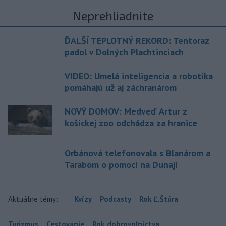
Neprehliadnite
ĎALŠÍ TEPLOTNÝ REKORD: Tentoraz
padol v Dolných Plachtinciach
VIDEO: Umelá inteligencia a robotika
pomáhajú už aj záchranárom
NOVÝ DOMOV: Medveď Artur z
košickej zoo odchádza za hranice
Orbánová telefonovala s Blanárom a
Tarabom o pomoci na Dunaji
Aktuálne témy:
Kvízy
Podcasty
Rok Ľ.Štúra
Turizmus
Cestovanie
Rok dobrovoľníctva