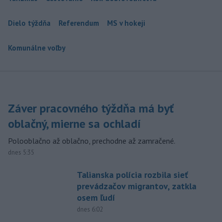
Dielo týždňa
Referendum
MS v hokeji
Komunálne voľby
Záver pracovného týždňa má byť
oblačný, mierne sa ochladí
Polooblačno až oblačno, prechodne až zamračené.
dnes 5:35
Talianska polícia rozbila sieť
prevádzačov migrantov, zatkla
osem ľudí
dnes 6:02