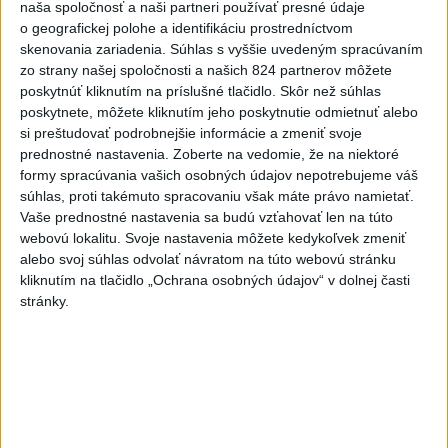
naša spoločnosť a naši partneri používať presné údaje
4
V Košiciach Nad jazerom začína výstavba
o geografickej polohe a identifikáciu prostredníctvom
chodníka,otvorili aj pumptrack
skenovania zariadenia. Súhlas s vyššie uvedeným spracúvaním
zo strany našej spoločnosti a našich 824 partnerov môžete
5
Mesto Martin vypovedalo zmluvy na tri rozpracované
poskytnúť kliknutím na príslušné tlačidlo. Skôr než súhlas
investičné akcie
poskytnete, môžete kliknutím jeho poskytnutie odmietnuť alebo
si preštudovať podrobnejšie informácie a zmeniť svoje
6
Historik Zajac: Územie Slovenska bolo jadrom poľsko-
prednostné nastavenia.
Zoberte na vedomie, že na niektoré
uhorských vzťahov
formy spracúvania vašich osobných údajov nepotrebujeme váš
súhlas, proti takémuto spracovaniu však máte právo namietať.
7
Obnovu posledného úseku cesty na Kráľovu hoľu majú
Vaše prednostné nastavenia sa budú vzťahovať len na túto
ukončiť v auguste
webovú lokalitu. Svoje nastavenia môžete kedykoľvek zmeniť
alebo svoj súhlas odvolať návratom na túto webovú stránku
kliknutím na tlačidlo „Ochrana osobných údajov“ v dolnej časti
Najnovšie správy na Teraz.sk
stránky.
Vyhlásenia
Priame prenosy z Národnej rady SR