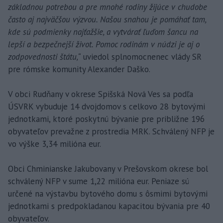
základnou potrebou a pre mnohé rodiny žijúce v chudobe
často aj najväčšou výzvou. Našou snahou je pomáhať tam,
kde sú podmienky najťažšie, a vytvárať ľuďom šancu na
lepší a bezpečnejší život. Pomoc rodinám v núdzi je aj o
zodpovednosti štátu,“
uviedol splnomocnenec vlády SR
pre rómske komunity Alexander Daško.
V obci Rudňany v okrese Spišská Nová Ves sa podľa
ÚSVRK vybuduje 14 dvojdomov s celkovo 28 bytovými
jednotkami, ktoré poskytnú bývanie pre približne 196
obyvateľov prevažne z prostredia MRK. Schválený NFP je
vo výške 3,34 milióna eur.
Obci Chminianske Jakubovany v Prešovskom okrese bol
schválený NFP v sume 1,22 milióna eur. Peniaze sú
určené na výstavbu bytového domu s ôsmimi bytovými
jednotkami s predpokladanou kapacitou bývania pre 40
obyvateľov.