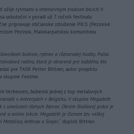
äť ožije rytmami a intenzívnym zvukom bicích. V
a uskutoční v poradí už 7. ročník festivalu
e pripravuje občianske združenie P.R.D. (Pezinské
 Mestom Pezinok, Malokarpatskou komunitnou
ilovníkom bubnov, rytmov a rôznorodej hudby. Počas
estivalová rodina, ktorá je otvorená pre každého, kto
edal pre TASR Petter Bittner, autor projektu
v skupine Feelme.
irk Verbeuren, bubeník jednej z top metalových
 narodil v Antverpách v Belgicku. V skupine Megadeth
k s umelcami rôznych žánrov. Okrem štúdiovej práce je
é a online lekcie. Megadeth je členom tzv. veľkej
i Metallica, Anthrax a Slayer
,“ doplnil Bittner.