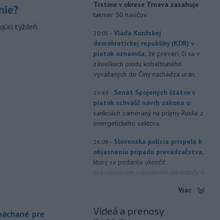
Trstíne v okrese Trnava zasahuje
nie?
takmer 50 hasičov.
júci týždeň.
-
Vláda Konžskej
20:01
demokratickej republiky (KDR) v
piatok oznámila,
že preverí, či sa v
zásielkach oxidu kobaltnatého
vyvážaných do Číny nachádza urán.
-
Senát Spojených štátov v
19:49
piatok schválil návrh zákona o
sankciách zameraný na príjmy Ruska z
energetického sektora.
-
Slovenská polícia prispela k
16:08
objasneniu prípadu prevádzačstva,
ktorý sa podarilo ukončiť
právoplatným odsúdením páchateľa v
Maďarsku.
Viac
-
Piatkový požiar v
15:21
Videá a prenosy
bratislavskej rafinérii Slovnaft je
 páchané pre