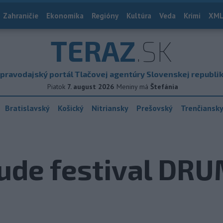
Zahraničie
Ekonomika
Regióny
Kultúra
Veda
Krimi
XML
TERAZ
.SK
pravodajský portál Tlačovej agentúry Slovenskej republi
Piatok
7. august 2026
Meniny má
Štefánia
Bratislavský
Košický
Nitriansky
Prešovský
Trenčiansk
bude festival DR