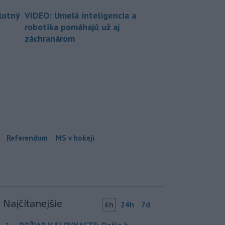
lotný
VIDEO: Umelá inteligencia a
robotika pomáhajú už aj
záchranárom
Referendum
MS v hokeji
Najčítanejšie
6h
24h
7d
POŽIAR V SLOVNAFTE: Došlo k
1