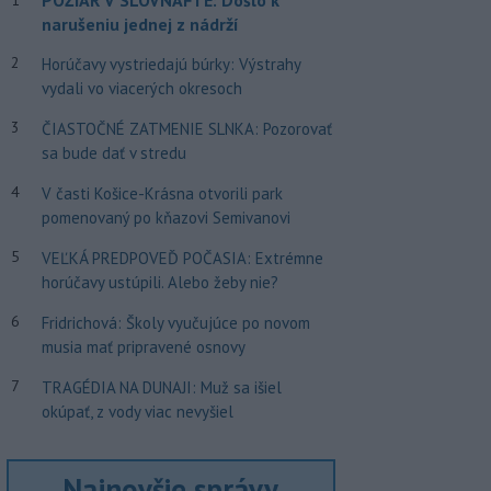
narušeniu jednej z nádrží
2
Horúčavy vystriedajú búrky: Výstrahy
vydali vo viacerých okresoch
3
ČIASTOČNÉ ZATMENIE SLNKA: Pozorovať
sa bude dať v stredu
4
V časti Košice-Krásna otvorili park
pomenovaný po kňazovi Semivanovi
5
VEĽKÁ PREDPOVEĎ POČASIA: Extrémne
horúčavy ustúpili. Alebo žeby nie?
6
Fridrichová: Školy vyučujúce po novom
musia mať pripravené osnovy
7
TRAGÉDIA NA DUNAJI: Muž sa išiel
okúpať, z vody viac nevyšiel
Najnovšie správy