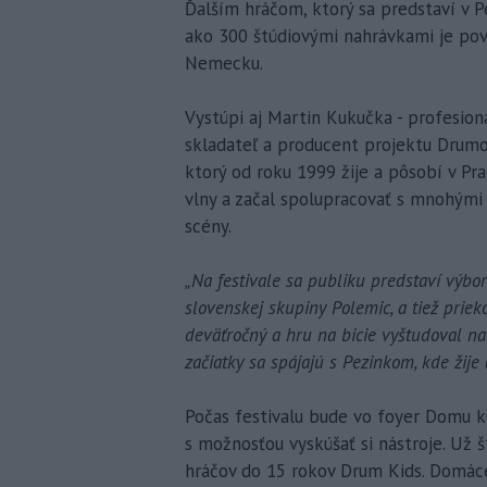
Ďalším hráčom, ktorý sa predstaví v P
ako 300 štúdiovými nahrávkami je pov
Nemecku.
Vystúpi aj Martin Kukučka - profesioná
skladateľ a producent projektu Drumol
ktorý od roku 1999 žije a pôsobí v Pra
vlny a začal spolupracovať s mnohým
scény.
„Na festivale sa publiku predstaví výbor
slovenskej skupiny Polemic, a tiež prie
deväťročný a hru na bicie vyštudoval n
začiatky sa spájajú s Pezinkom, kde žije 
Počas festivalu bude vo foyer Domu ku
s možnosťou vyskúšať si nástroje. Už 
hráčov do 15 rokov Drum Kids. Domáce