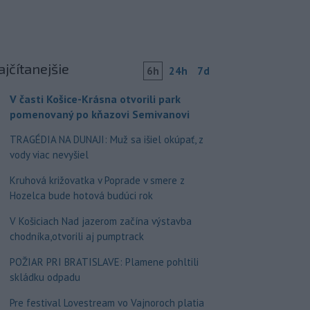
ajčítanejšie
6h
24h
7d
V časti Košice-Krásna otvorili park
pomenovaný po kňazovi Semivanovi
TRAGÉDIA NA DUNAJI: Muž sa išiel okúpať, z
vody viac nevyšiel
Kruhová križovatka v Poprade v smere z
Hozelca bude hotová budúci rok
V Košiciach Nad jazerom začína výstavba
chodníka,otvorili aj pumptrack
POŽIAR PRI BRATISLAVE: Plamene pohltili
skládku odpadu
Pre festival Lovestream vo Vajnoroch platia