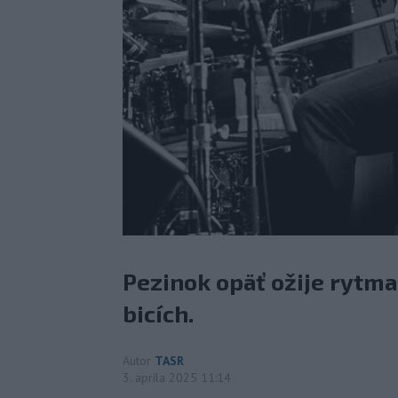
Pezinok opäť ožije rytm
bicích.
Autor
TASR
3. apríla 2025 11:14