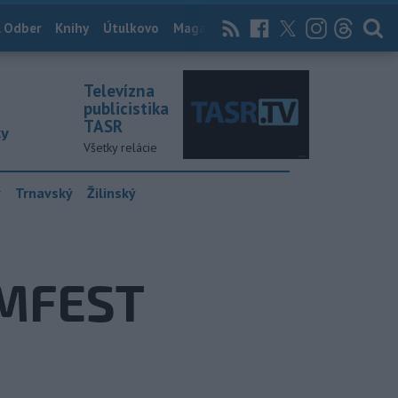
 Odber
Knihy
Útulkovo
Magazín
News Now
Archív
TASR
Televízna
publicistika
TASR
ky
Všetky relácie
y
Trnavský
Žilinský
UMFEST