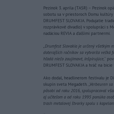
Pezinok 3. apríla (TASR) – Pezinok op
sobotu sa v priestoroch Domu kultúry s
DRUMFEST SLOVAKIA. Podujatie tradičn
rozprávkové divadlo) v spolupráci s
nadáciou REVIA a ďalšími partnermi.
„Drumfest Slovakia je určený všetkým m
doterajších ročníkov sa vytvorila veľká f
hľadá niečo zaujímavé, inšpirujúce,
“ pov
DRUMFEST SLOVAKIA a hráč na bicie 
Ako dodal, headlinerom festivalu je D
skupín sveta Megadeth.
„Verbeuren sa
pôsobí od roku 2016, spolupracoval vša
aj učiteľom a od roku 1995 ponúka osobn
trash metalovej štvorky spolu s kapelam