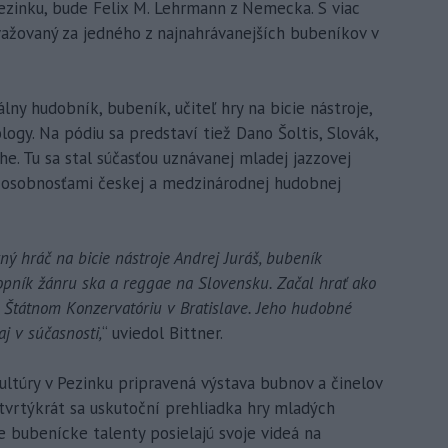
ezinku, bude Felix M. Lehrmann z Nemecka. S viac
ažovaný za jedného z najnahrávanejších bubeníkov v
lny hudobník, bubeník, učiteľ hry na bicie nástroje,
ogy. Na pódiu sa predstaví tiež Dano Šoltis, Slovák,
he. Tu sa stal súčasťou uznávanej mladej jazzovej
i osobnosťami českej a medzinárodnej hudobnej
ný hráč na bicie nástroje Andrej Juráš, bubeník
kopník žánru ska a reggae na Slovensku. Začal hrať ako
a Štátnom Konzervatóriu v Bratislave. Jeho hudobné
aj v súčasnosti,
“ uviedol Bittner.
ltúry v Pezinku pripravená výstava bubnov a činelov
štvrtýkrát sa uskutoční prehliadka hry mladých
 bubenícke talenty posielajú svoje videá na