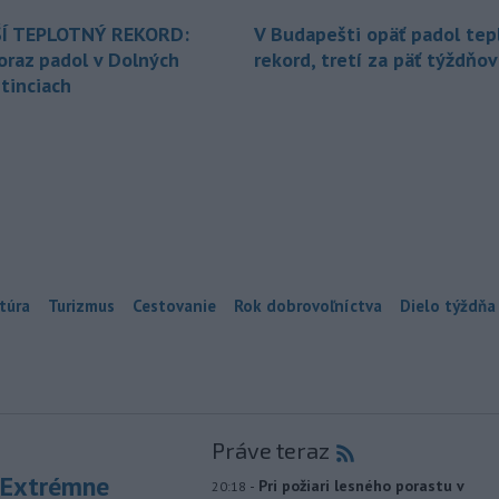
Í TEPLOTNÝ REKORD:
V Budapešti opäť padol tep
oraz padol v Dolných
rekord, tretí za päť týždňov
tinciach
túra
Turizmus
Cestovanie
Rok dobrovoľníctva
Dielo týždňa
Práve teraz
 Extrémne
-
Pri požiari lesného porastu v
20:18