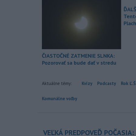
ĎALŠ
Tent
Plach
ČIASTOČNÉ ZATMENIE SLNKA:
Pozorovať sa bude dať v stredu
Aktuálne témy:
Kvízy
Podcasty
Rok Ľ.Š
Komunálne voľby
VEĽKÁ PREDPOVEĎ POČASIA: