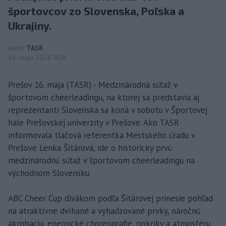
športovcov zo Slovenska, Poľska a
Ukrajiny.
Autor
TASR
16. mája 2026 9:58
Prešov 16. mája (TASR) - Medzinárodná súťaž v
športovom cheerleadingu, na ktorej sa predstavia aj
reprezentanti Slovenska sa koná v sobotu v Športovej
hale Prešovskej univerzity v Prešove. Ako TASR
informovala tlačová referentka Mestského úradu v
Prešove Lenka Šitárová, ide o historicky prvú
medzinárodnú súťaž v športovom cheerleadingu na
východnom Slovensku.
ABC Cheer Cup divákom podľa Šitárovej prinesie pohľad
na atraktívne dvíhané a vyhadzované prvky, náročnú
akrobaciu, energické choreografie, pokriky a atmosféru,