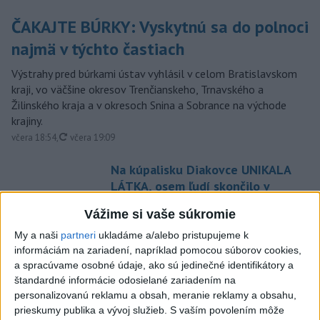
ČAKAJTE BÚRKY: Vyskytnú sa do polnoci
najmä v týchto častiach
Výstrahy pred búrkami ústav vyhlásil v celom Bratislavskom
kraji, vo väčšine okresov Trenčianskeho, Trnavského a
Žilinského kraja a v okresoch Snina a Sobrance na východe
krajiny.
aktualizované
včera 18:54
,
včera 19:09
Na kúpalisku Diakovce UNIKALA
LÁTKA, osem ľudí skončilo v
nemocnici
Vážime si vaše súkromie
aktualizované
včera 18:23
,
včera 21:38
My a naši
partneri
ukladáme a/alebo pristupujeme k
Francúzski vinári sa po
informáciám na zariadení, napríklad pomocou súborov cookies,
požiaroch obávajú dymovej
a spracúvame osobné údaje, ako sú jedinečné identifikátory a
príchute vo víne
štandardné informácie odosielané zariadením na
personalizovanú reklamu a obsah, meranie reklamy a obsahu,
včera 21:44
prieskumy publika a vývoj služieb.
S vaším povolením môže