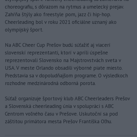
choreografiu, s dôrazom na rytmus a umelecký prejav.
Zahŕňa štýly ako freestyle pom, jazz či hip-hop.
Cheerleading bol v roku 2021 oficiálne uznaný ako
olympijský šport.
Na ABC Cheer Cup Prešov budú súťažiť aj viacerí
slovenskí reprezentanti, ktorí v apríli úspešne
reprezentovali Slovensko na Majstrovstvách sveta v
USA. V meste Orlando obsadili výborné piate miesto.
Predstavia sa v dopoludňajšom programe. O výsledkoch
rozhodne medzinárodná odborná porota.
Súťaž organizuje športový klub ABC Cheerleaders Prešov
a Slovenská cheerleading únia v spolupráci s ABC
Centrom voľného času v Prešove. Uskutoční sa pod
záštitou primátora mesta Prešov Františka Oľhu.