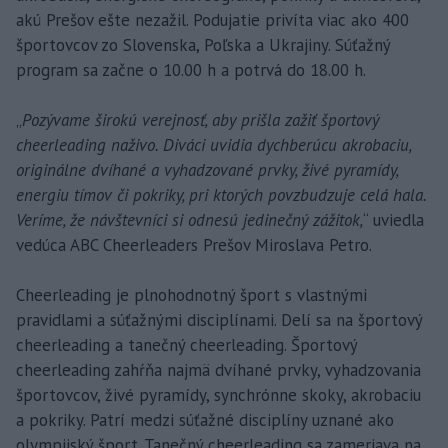
akú Prešov ešte nezažil. Podujatie privíta viac ako 400
športovcov zo Slovenska, Poľska a Ukrajiny. Súťažný
program sa začne o 10.00 h a potrvá do 18.00 h.
„
Pozývame širokú verejnosť, aby prišla zažiť športový
cheerleading naživo. Diváci uvidia dychberúcu akrobaciu,
originálne dvíhané a vyhadzované prvky, živé pyramídy,
energiu tímov či pokriky, pri ktorých povzbudzuje celá hala.
Veríme, že návštevníci si odnesú jedinečný zážitok,
“ uviedla
vedúca ABC Cheerleaders Prešov Miroslava Petro.
Cheerleading je plnohodnotný šport s vlastnými
pravidlami a súťažnými disciplínami. Delí sa na športový
cheerleading a tanečný cheerleading. Športový
cheerleading zahŕňa najmä dvíhané prvky, vyhadzovania
športovcov, živé pyramídy, synchrónne skoky, akrobaciu
a pokriky. Patrí medzi súťažné disciplíny uznané ako
olympijský šport. Tanečný cheerleading sa zameriava na