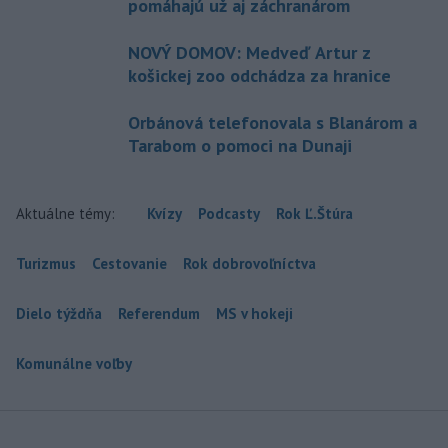
pomáhajú už aj záchranárom
NOVÝ DOMOV: Medveď Artur z
košickej zoo odchádza za hranice
Orbánová telefonovala s Blanárom a
Tarabom o pomoci na Dunaji
Aktuálne témy:
Kvízy
Podcasty
Rok Ľ.Štúra
Turizmus
Cestovanie
Rok dobrovoľníctva
Dielo týždňa
Referendum
MS v hokeji
Komunálne voľby