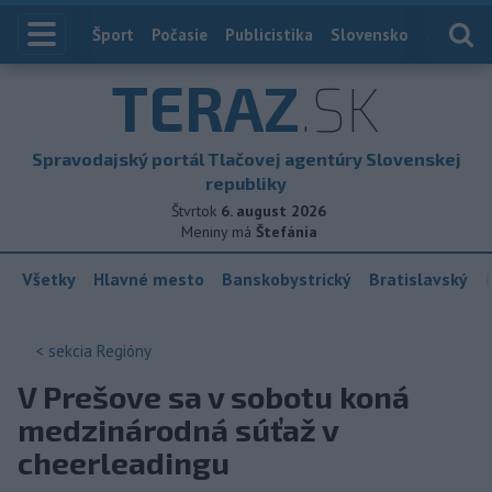
Index
Šport
Počasie
Publicistika
Slovensko
Zahranič
TERAZ
.SK
Spravodajský portál Tlačovej agentúry Slovenskej
republiky
Štvrtok
6. august 2026
Meniny má
Štefánia
Všetky
Hlavné mesto
Banskobystrický
Bratislavský
< sekcia
Regióny
V Prešove sa v sobotu koná
medzinárodná súťaž v
cheerleadingu