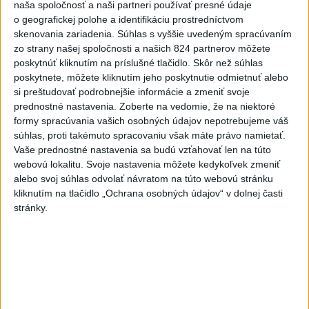
Uganda schválila vyslanie
naša spoločnosť a naši partneri používať presné údaje
vojakov do medzinárodných síl
o geografickej polohe a identifikáciu prostredníctvom
v Pásme Gazy
skenovania zariadenia. Súhlas s vyššie uvedeným spracúvaním
zo strany našej spoločnosti a našich 824 partnerov môžete
včera 20:49
poskytnúť kliknutím na príslušné tlačidlo. Skôr než súhlas
Pre únik ropy z tankera pri
poskytnete, môžete kliknutím jeho poskytnutie odmietnuť alebo
Ománe hrozí ekologická
si preštudovať podrobnejšie informácie a zmeniť svoje
katastrofa
prednostné nastavenia.
Zoberte na vedomie, že na niektoré
formy spracúvania vašich osobných údajov nepotrebujeme váš
včera 21:59
súhlas, proti takémuto spracovaniu však máte právo namietať.
Ráž: Podpísali sme zmluvu k
Vaše prednostné nastavenia sa budú vzťahovať len na túto
dokumentácii obnovy hlavnej
webovú lokalitu. Svoje nastavenia môžete kedykoľvek zmeniť
alebo svoj súhlas odvolať návratom na túto webovú stránku
stanice
kliknutím na tlačidlo „Ochrana osobných údajov“ v dolnej časti
včera 15:26
stránky.
KDH žiada ministra vnútra o
vysvetlenie nákupu
kamerových systémov
včera 17:40
V Budapešti opäť padol