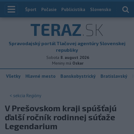
Index
Šport
Počasie
Publicistika
Slovensko
Zahranič
TERAZ
.SK
Spravodajský portál Tlačovej agentúry Slovenskej
republiky
Sobota
8. august 2026
Meniny má
Oskar
Všetky
Hlavné mesto
Banskobystrický
Bratislavský
< sekcia
Regióny
V Prešovskom kraji spúšťajú
ďalší ročník rodinnej súťaže
Legendarium