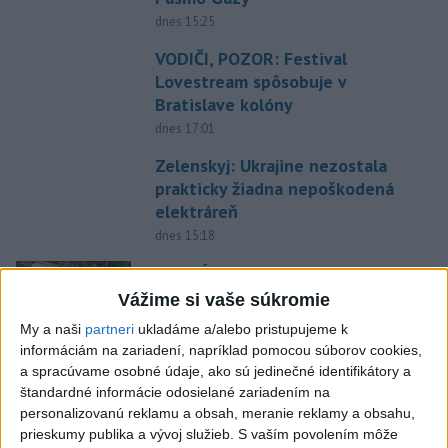
dnes 15:25
VODIČI, POZOR: Festival
Lovestream spôsobuje v
Bratislave kolóny
dnes 17:01
Zelenskyj: Ukrajine nezostala
prakticky žiadna nepoškodená
elektráreň
dnes 15:18
MLADÍK VYPADOL Z FERRATY:
Na Skalke pri Kremnici
Vážime si vaše súkromie
zasahovali záchranári
My a naši
partneri
ukladáme a/alebo pristupujeme k
dnes 17:19
informáciám na zariadení, napríklad pomocou súborov cookies,
a spracúvame osobné údaje, ako sú jedinečné identifikátory a
SMUTNÁ SPRÁVA: Vo veku 68
štandardné informácie odosielané zariadením na
rokov zomrel po chorobe otec
personalizovanú reklamu a obsah, meranie reklamy a obsahu,
Lionela Messiho
prieskumy publika a vývoj služieb.
S vaším povolením môže