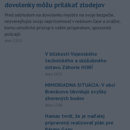
dovolenky môžu prilákať zlodejov
Pred odchodom na dovolenku myslite na svoje bezpečie,
nezverejňujte svoju neprítomnosť v reálnom čase a zvážte,
komu umožníte prístup k vašim príspevkom, upozornili
policajti.
dnes 15:15
V blízkosti Vojenského
technického a skúšobného
ústavu Záhorie HORÍ
dnes 16:51
MIMORIADNA SITUÁCIA: V obci
Braväcovo likvidujú zvyšky
zhorených budov
dnes 17:06
Hamas tvrdí, že je naďalej
pripravený realizovať plán pre
Pásmo Gazy