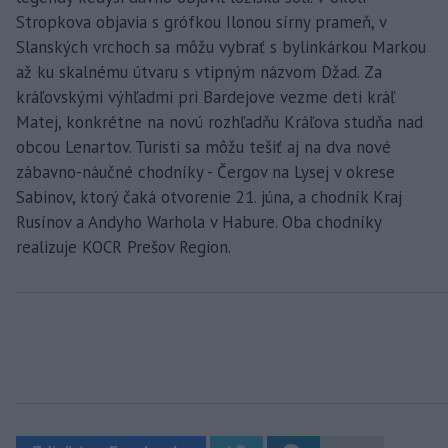
Stropkova objavia s grófkou Ilonou sírny prameň, v
Slanských vrchoch sa môžu vybrať s bylinkárkou Markou
až ku skalnému útvaru s vtipným názvom Džad. Za
kráľovskými výhľadmi pri Bardejove vezme deti kráľ
Matej, konkrétne na novú rozhľadňu Kráľova studňa nad
obcou Lenartov. Turisti sa môžu tešiť aj na dva nové
zábavno-náučné chodníky - Čergov na Lysej v okrese
Sabinov, ktorý čaká otvorenie 21. júna, a chodník Kraj
Rusínov a Andyho Warhola v Habure. Oba chodníky
realizuje KOCR Prešov Region.