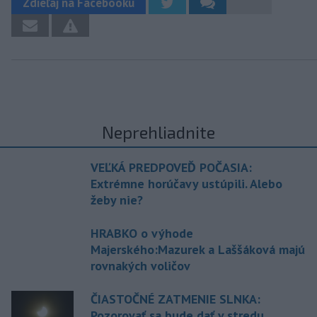
Zdieľaj na Facebooku
Neprehliadnite
VEĽKÁ PREDPOVEĎ POČASIA:
Extrémne horúčavy ustúpili. Alebo
žeby nie?
HRABKO o výhode
Majerského:Mazurek a Laššáková majú
rovnakých voličov
ČIASTOČNÉ ZATMENIE SLNKA:
Pozorovať sa bude dať v stredu