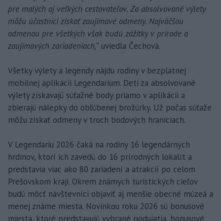
pre malých aj veľkých cestovateľov. Za absolvované výlety
môžu účastníci získať zaujímavé odmeny. Najväčšou
odmenou pre všetkých však budú zážitky v prírode a
zaujímavých zariadeniach,“
uviedla Čechová.
Všetky výlety a legendy nájdu rodiny v bezplatnej
mobilnej aplikácii Legendarium. Deti za absolvované
výlety získavajú súťažné body priamo v aplikácii a
zbierajú nálepky do obľúbenej brožúrky. Už počas súťaže
môžu získať odmeny v troch bodových hraniciach.
V Legendariu 2026 čaká na rodiny 16 legendárnych
hrdinov, ktorí ich zavedú do 16 prírodných lokalít a
predstavia viac ako 80 zariadení a atrakcií po celom
Prešovskom kraji. Okrem známych turistických cieľov
budú môcť návštevníci objaviť aj menšie obecné múzeá a
menej známe miesta. Novinkou roku 2026 sú bonusové
miesta, ktoré predstavujú vybrané podujatia, bonusové