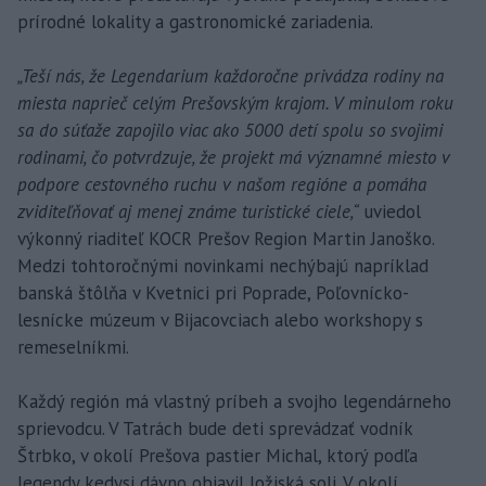
prírodné lokality a gastronomické zariadenia.
„Teší nás, že Legendarium každoročne privádza rodiny na
miesta naprieč celým Prešovským krajom. V minulom roku
sa do súťaže zapojilo viac ako 5000 detí spolu so svojimi
rodinami, čo potvrdzuje, že projekt má významné miesto v
podpore cestovného ruchu v našom regióne a pomáha
zviditeľňovať aj menej známe turistické ciele,“
uviedol
výkonný riaditeľ KOCR Prešov Region Martin Janoško.
Medzi tohtoročnými novinkami nechýbajú napríklad
banská štôlňa v Kvetnici pri Poprade, Poľovnícko-
lesnícke múzeum v Bijacovciach alebo workshopy s
remeselníkmi.
Každý región má vlastný príbeh a svojho legendárneho
sprievodcu. V Tatrách bude deti sprevádzať vodník
Štrbko, v okolí Prešova pastier Michal, ktorý podľa
legendy kedysi dávno objavil ložiská soli. V okolí