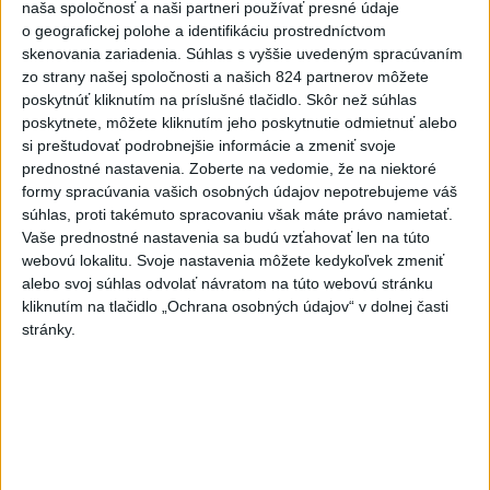
aktualizované
dnes 15:34
,
dnes 16:53
naša spoločnosť a naši partneri používať presné údaje
o geografickej polohe a identifikáciu prostredníctvom
STOVKY NASADENÝCH
skenovania zariadenia. Súhlas s vyššie uvedeným spracúvaním
HASIČOV: Zasahujú pri lesnom
zo strany našej spoločnosti a našich 824 partnerov môžete
požiari v Andalúzii
poskytnúť kliknutím na príslušné tlačidlo. Skôr než súhlas
dnes 17:13
poskytnete, môžete kliknutím jeho poskytnutie odmietnuť alebo
si preštudovať podrobnejšie informácie a zmeniť svoje
POŽIAR VO VAŽCI: Zasahovali
prednostné nastavenia.
Zoberte na vedomie, že na niektoré
profesionáli, zranila sa jedna
formy spracúvania vašich osobných údajov nepotrebujeme váš
osoba
súhlas, proti takémuto spracovaniu však máte právo namietať.
dnes 15:42
Vaše prednostné nastavenia sa budú vzťahovať len na túto
webovú lokalitu. Svoje nastavenia môžete kedykoľvek zmeniť
Práve teraz
alebo svoj súhlas odvolať návratom na túto webovú stránku
kliknutím na tlačidlo „Ochrana osobných údajov“ v dolnej časti
-
Na Skalke pri Kremnici pomáhali horskí záchranári v
17:17
stránky.
sobotu
20-ročnému poľskému lezcovi, ktorý vypadol z ferratovej
cesty a poranil si obe kolená.
Viac
Videá a prenosy TASR TV
Deväť Slovákov zabojuje na ME v Paríži