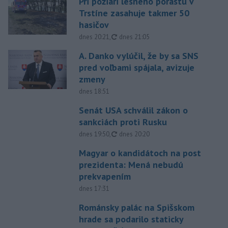
Pri požiari lesného porastu v
Trstíne zasahuje takmer 50
hasičov
aktualizované
dnes 20:21
,
dnes 21:05
A. Danko vylúčil, že by sa SNS
pred voľbami spájala, avizuje
zmeny
dnes 18:51
Senát USA schválil zákon o
sankciách proti Rusku
aktualizované
dnes 19:50
,
dnes 20:20
Magyar o kandidátoch na post
prezidenta: Mená nebudú
prekvapením
dnes 17:31
Románsky palác na Spišskom
hrade sa podarilo staticky