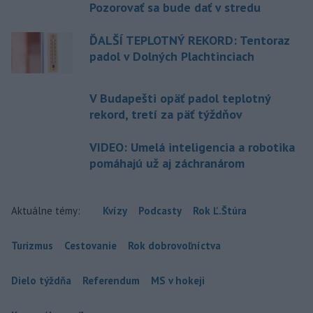
Pozorovať sa bude dať v stredu
ĎALŠÍ TEPLOTNÝ REKORD: Tentoraz
padol v Dolných Plachtinciach
V Budapešti opäť padol teplotný
rekord, tretí za päť týždňov
VIDEO: Umelá inteligencia a robotika
pomáhajú už aj záchranárom
Aktuálne témy:
Kvízy
Podcasty
Rok Ľ.Štúra
Turizmus
Cestovanie
Rok dobrovoľníctva
Dielo týždňa
Referendum
MS v hokeji