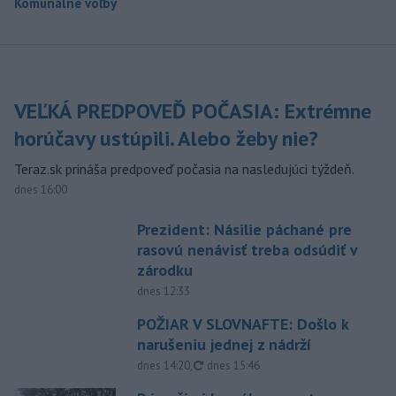
Komunálne voľby
VEĽKÁ PREDPOVEĎ POČASIA: Extrémne
horúčavy ustúpili. Alebo žeby nie?
Teraz.sk prináša predpoveď počasia na nasledujúci týždeň.
dnes 16:00
Prezident: Násilie páchané pre
rasovú nenávisť treba odsúdiť v
zárodku
dnes 12:33
POŽIAR V SLOVNAFTE: Došlo k
narušeniu jednej z nádrží
aktualizované
dnes 14:20
,
dnes 15:46