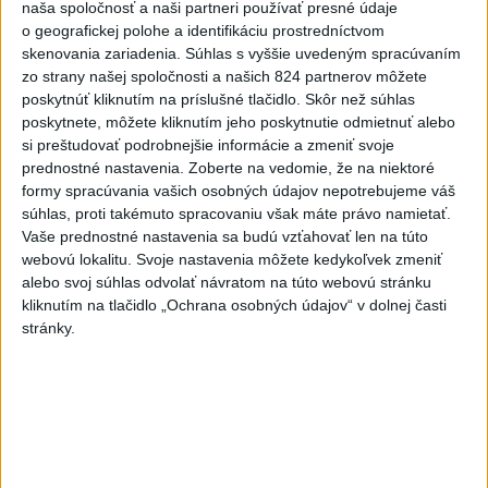
naša spoločnosť a naši partneri používať presné údaje
o geografickej polohe a identifikáciu prostredníctvom
skenovania zariadenia. Súhlas s vyššie uvedeným spracúvaním
Najnovšie videá
Najsledovanejšie videá
zo strany našej spoločnosti a našich 824 partnerov môžete
poskytnúť kliknutím na príslušné tlačidlo. Skôr než súhlas
Kontrolný deň na Spišskom hrade
poskytnete, môžete kliknutím jeho poskytnutie odmietnuť alebo
potvrdil výrazný pokrok...
si preštudovať podrobnejšie informácie a zmeniť svoje
dnes 18:09
|
Ministerstvo kultúry SR
|
15
prednostné nastavenia.
Zoberte na vedomie, že na niektoré
zobrazení
formy spracúvania vašich osobných údajov nepotrebujeme váš
súhlas, proti takémuto spracovaniu však máte právo namietať.
⁉️FICO, KDE STE⁉️ČO TIE VAŠE DRÍSTY
Vaše prednostné nastavenia sa budú vzťahovať len na túto
O BENZÍNE⁉️VŠETKÝCH...
webovú lokalitu. Svoje nastavenia môžete kedykoľvek zmeniť
dnes 17:02
|
Jakab Július
|
3626
zobrazení
alebo svoj súhlas odvolať návratom na túto webovú stránku
kliknutím na tlačidlo „Ochrana osobných údajov“ v dolnej časti
Taraba: Rozvíjame všetky kúty
stránky.
Slovenska
dnes 16:57
|
Taraba Tomáš
|
2970
zobrazení
Najnovšie statusy štátnych inštitúcií
CHYSTÁTE SA VON? UŽITE SI ZÁBAVU A
HLAVNE SA V PORIADKU...