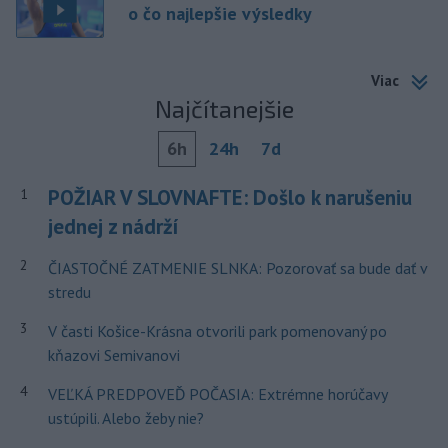
o čo najlepšie výsledky
Viac
Najčítanejšie
6h
24h
7d
POŽIAR V SLOVNAFTE: Došlo k narušeniu
1
jednej z nádrží
2
ČIASTOČNÉ ZATMENIE SLNKA: Pozorovať sa bude dať v
stredu
3
V časti Košice-Krásna otvorili park pomenovaný po
kňazovi Semivanovi
4
VEĽKÁ PREDPOVEĎ POČASIA: Extrémne horúčavy
ustúpili. Alebo žeby nie?