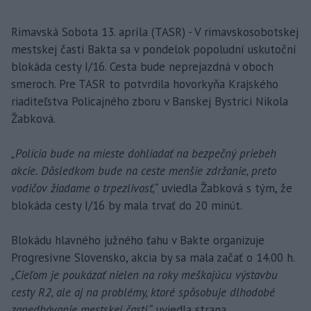
Rimavská Sobota 13. apríla (TASR) - V rimavskosobotskej
mestskej časti Bakta sa v pondelok popoludní uskutoční
blokáda cesty I/16. Cesta bude neprejazdná v oboch
smeroch. Pre TASR to potvrdila hovorkyňa Krajského
riaditeľstva Policajného zboru v Banskej Bystrici Nikola
Žabková.
„Polícia bude na mieste dohliadať na bezpečný priebeh
akcie. Dôsledkom bude na ceste menšie zdržanie, preto
vodičov žiadame o trpezlivosť,“
uviedla Žabková s tým, že
blokáda cesty I/16 by mala trvať do 20 minút.
Blokádu hlavného južného ťahu v Bakte organizuje
Progresívne Slovensko, akcia by sa mala začať o 14.00 h.
„Cieľom je poukázať nielen na roky meškajúcu výstavbu
cesty R2, ale aj na problémy, ktoré spôsobuje dlhodobé
zanedbávanie mestskej časti,“
uviedla strana.