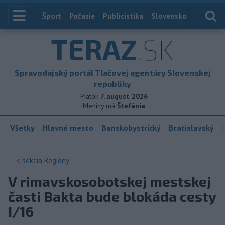
Index
Šport
Počasie
Publicistika
Slovensko
Zahranič
TERAZ
.SK
Spravodajský portál Tlačovej agentúry Slovenskej
republiky
Piatok
7. august 2026
Meniny má
Štefánia
Všetky
Hlavné mesto
Banskobystrický
Bratislavský
< sekcia
Regióny
V rimavskosobotskej mestskej
časti Bakta bude blokáda cesty
I/16