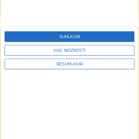
AKTUÁLNA PREDPOVEĎ POČASIA NA SEDEM DNÍ
....
SÚHLASÍM
VIAC MOŽNOSTÍ
....
NESÚHLASÍM