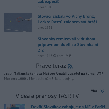
zabezpečiť
dnes 18:00
Slováci získali vo Vichy bronz,
Lacko: Rastú talentovaní hráči
dnes 15:51
Slovenky remizovali v druhom
prípravnom dueli so Slovinkami
2:2
aktualizované
dnes 17:13
,
dnes 19:45
Práve teraz
-
Taliansky tenista Matteo Arnaldi vypadol na turnaji ATP
21:30
Masters 1000
v Montreale už v 3. kole dvojhry.
Viac
Videá a prenosy TASR TV
Deväť Slovákov zabojuje na ME v Paríži