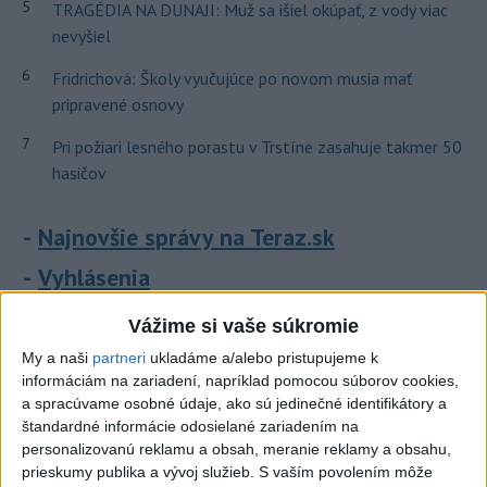
5
TRAGÉDIA NA DUNAJI: Muž sa išiel okúpať, z vody viac
nevyšiel
6
Fridrichová: Školy vyučujúce po novom musia mať
pripravené osnovy
7
Pri požiari lesného porastu v Trstíne zasahuje takmer 50
hasičov
Najnovšie správy na Teraz.sk
Vyhlásenia
Priame prenosy z Národnej rady SR
Vážime si vaše súkromie
My a naši
partneri
ukladáme a/alebo pristupujeme k
informáciám na zariadení, napríklad pomocou súborov cookies,
a spracúvame osobné údaje, ako sú jedinečné identifikátory a
Politika na sociálnych sieťach
štandardné informácie odosielané zariadením na
personalizovanú reklamu a obsah, meranie reklamy a obsahu,
prieskumy publika a vývoj služieb.
S vaším povolením môže
Zobraziť viac
Info