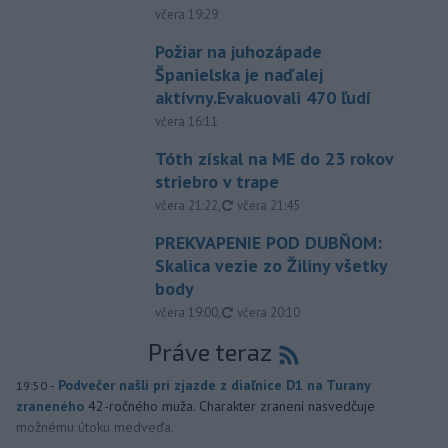
včera 19:29
Požiar na juhozápade
Španielska je naďalej
aktívny.Evakuovali 470 ľudí
včera 16:11
Tóth získal na ME do 23 rokov
striebro v trape
aktualizované
včera 21:22
,
včera 21:45
PREKVAPENIE POD DUBŇOM:
Skalica vezie zo Žiliny všetky
body
aktualizované
včera 19:00
,
včera 20:10
Práve teraz
-
Podvečer našli pri zjazde z diaľnice D1 na Turany
19:50
zraneného
42-ročného muža. Charakter zranení nasvedčuje
možnému útoku medveďa.