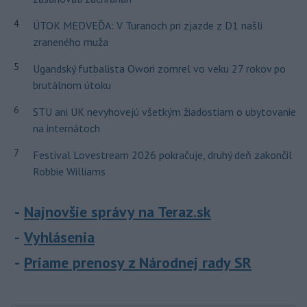
4
ÚTOK MEDVEĎA: V Turanoch pri zjazde z D1 našli
zraneného muža
5
Ugandský futbalista Owori zomrel vo veku 27 rokov po
brutálnom útoku
6
STU ani UK nevyhovejú všetkým žiadostiam o ubytovanie
na internátoch
7
Festival Lovestream 2026 pokračuje, druhý deň zakončil
Robbie Williams
Najnovšie správy na Teraz.sk
Vyhlásenia
Priame prenosy z Národnej rady SR