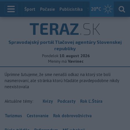
20
°C
Index
Šport
Počasie
Publicistika
Slovensko
Zahranič
TERAZ
.SK
Spravodajský portál Tlačovej agentúry Slovenskej
republiky
Pondelok
10. august 2026
Meniny má
Vavrinec
Úprimne ľutujeme, že sme nenašli odkaz na ktorý ste boli
nasmerovaní, ale stránka ktorú hľadáte pravdepodobne nikdy
neexistovala
Aktuálne témy:
Kvízy
Podcasty
Rok Ľ.Štúra
Turizmus
Cestovanie
Rok dobrovoľníctva