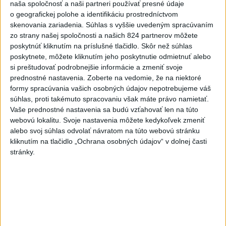
naša spoločnosť a naši partneri používať presné údaje
Polícia upozorňuje seniorov na
o geografickej polohe a identifikáciu prostredníctvom
nekalé praktiky podvodníkov
skenovania zariadenia. Súhlas s vyššie uvedeným spracúvaním
včera 19:25
zo strany našej spoločnosti a našich 824 partnerov môžete
poskytnúť kliknutím na príslušné tlačidlo. Skôr než súhlas
Erik Tomáš: Ak si I. Korčok založí živnosť, nebude to správne
poskytnete, môžete kliknutím jeho poskytnutie odmietnuť alebo
si preštudovať podrobnejšie informácie a zmeniť svoje
prednostné nastavenia.
Zoberte na vedomie, že na niektoré
Aktuálne je dočasne zatvorených 63 pôšt, všetky majú
formy spracúvania vašich osobných údajov nepotrebujeme váš
otvoriť do 30.9.
súhlas, proti takémuto spracovaniu však máte právo namietať.
Vaše prednostné nastavenia sa budú vzťahovať len na túto
Šaško chce v krátkom čase predstaviť riešenie pre
webovú lokalitu. Svoje nastavenia môžete kedykoľvek zmeniť
záchrankový tender
alebo svoj súhlas odvolať návratom na túto webovú stránku
kliknutím na tlačidlo „Ochrana osobných údajov“ v dolnej časti
Zahraničie
stránky.
Pentagón požiadal zbrojársky
priemysel, aby urýchlil výrobu zbraní
včera 21:06
Trump: Ekonomická situácia v Iráne je veľmi zlá