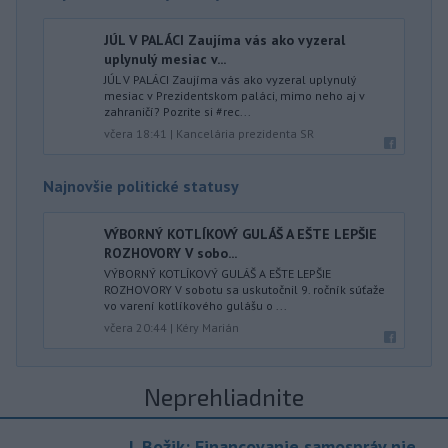
JÚL V PALÁCI Zaujíma vás ako vyzeral
uplynulý mesiac v...
JÚL V PALÁCI Zaujíma vás ako vyzeral uplynulý
mesiac v Prezidentskom paláci, mimo neho aj v
zahraničí? Pozrite si #rec...
včera 18:41
|
Kancelária prezidenta SR
Najnovšie politické statusy
VÝBORNÝ KOTLÍKOVÝ GULÁŠ A EŠTE LEPŠIE
ROZHOVORY V sobo...
VÝBORNÝ KOTLÍKOVÝ GULÁŠ A EŠTE LEPŠIE
ROZHOVORY V sobotu sa uskutočnil 9. ročník súťaže
vo varení kotlíkového gulášu o ...
včera 20:44
|
Kéry Marián
Neprehliadnite
J. Božik: Financovanie samospráv nie