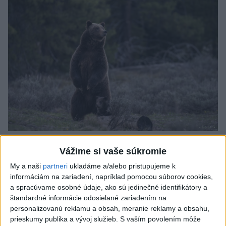
ÚTOK MEDVEĎA: V Turanoch pri zjazde z
Vážime si vaše súkromie
D1 našli zraneného muža
My a naši
partneri
ukladáme a/alebo pristupujeme k
Charakter zranení nasvedčuje možnému útoku medveďa.
informáciám na zariadení, napríklad pomocou súborov cookies,
a spracúvame osobné údaje, ako sú jedinečné identifikátory a
aktualizované
včera 19:41
,
včera 20:00
štandardné informácie odosielané zariadením na
personalizovanú reklamu a obsah, meranie reklamy a obsahu,
Slovensko
prieskumy publika a vývoj služieb.
S vaším povolením môže