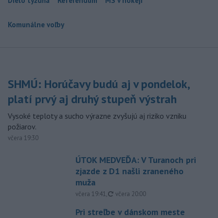
Dielo týždňa
Referendum
MS v hokeji
Komunálne voľby
SHMÚ: Horúčavy budú aj v pondelok,
platí prvý aj druhý stupeň výstrah
Vysoké teploty a sucho výrazne zvyšujú aj riziko vzniku
požiarov.
včera 19:30
ÚTOK MEDVEĎA: V Turanoch pri
zjazde z D1 našli zraneného
muža
aktualizované
včera 19:41
,
včera 20:00
Pri streľbe v dánskom meste