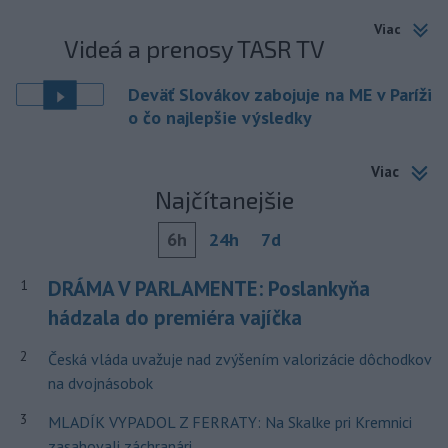
Viac
Videá a prenosy TASR TV
Deväť Slovákov zabojuje na ME v Paríži
o čo najlepšie výsledky
Viac
Najčítanejšie
6h
24h
7d
DRÁMA V PARLAMENTE: Poslankyňa
1
hádzala do premiéra vajíčka
2
Česká vláda uvažuje nad zvýšením valorizácie dôchodkov
na dvojnásobok
3
MLADÍK VYPADOL Z FERRATY: Na Skalke pri Kremnici
zasahovali záchranári