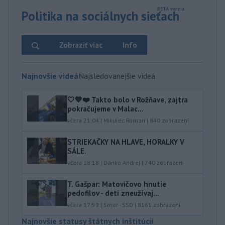
Politika na sociálnych sieťach
Zobraziť viac
Info
Najnovšie videá
Najsledovanejšie videá
🤍💙❤️ Takto bolo v Rožňave, zajtra
pokračujeme v Malac...
včera 21:04
|
Mikulec Roman
|
840
zobrazení
STRIEKAČKY NA HLAVE, HORALKY V
SÁLE.
včera 18:18
|
Danko Andrej
|
740
zobrazení
T. Gašpar: Matovičovo hnutie
pedofilov - deti zneužívaj...
včera 17:59
|
Smer - SSD
|
8161
zobrazení
Najnovšie statusy štátnych inštitúcií