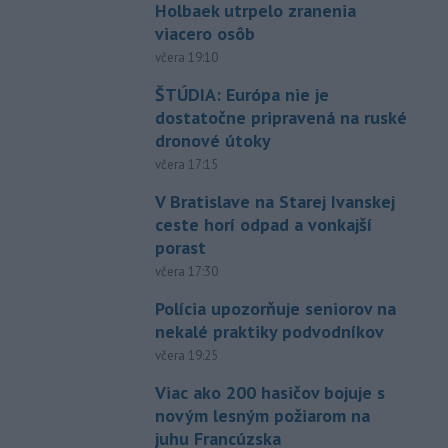
Holbaek utrpelo zranenia
viacero osôb
včera 19:10
ŠTÚDIA: Európa nie je
dostatočne pripravená na ruské
dronové útoky
včera 17:15
V Bratislave na Starej Ivanskej
ceste horí odpad a vonkajší
porast
včera 17:30
Polícia upozorňuje seniorov na
nekalé praktiky podvodníkov
včera 19:25
Viac ako 200 hasičov bojuje s
novým lesným požiarom na
juhu Francúzska