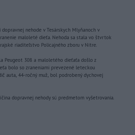
ri dopravnej nehode v Tesárskych Mlyňanoch v
ranenie maloleté dieťa. Nehoda sa stala vo štvrtok
ajské riaditeľstvo Policajného zboru v Nitre.
a Peugeot 308 a maloletého dieťaťa došlo z
ieťa bolo so zraneniami prevezené leteckou
ič auta, 44-ročný muž, bol podrobený dychovej
príčina dopravnej nehody sú predmetom vyšetrovania.