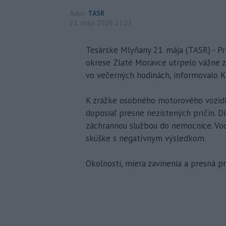
Autor
TASR
21. mája 2026 21:23
Tesárske Mlyňany 21. mája (TASR) - P
okrese Zlaté Moravce utrpelo vážne z
vo večerných hodinách, informovalo Kr
K zrážke osobného motorového vozidl
doposiaľ presne nezistených príčin. D
záchrannou službou do nemocnice. Vod
skúške s negatívnym výsledkom.
Okolnosti, miera zavinenia a presná 