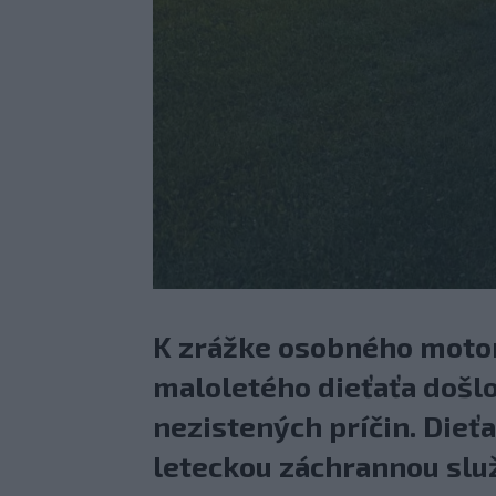
K zrážke osobného motor
maloletého dieťaťa došlo
nezistených príčin. Dieť
leteckou záchrannou slu