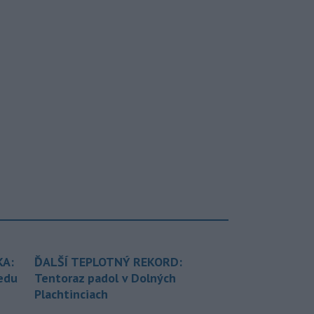
KA:
ĎALŠÍ TEPLOTNÝ REKORD:
redu
Tentoraz padol v Dolných
Plachtinciach