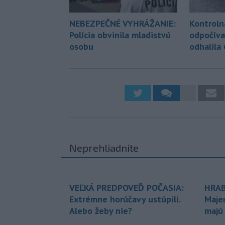
NEBEZPEČNÉ VYHRÁŽANIE:
Kontroln
Polícia obvinila mladistvú
odpočíva
osobu
odhalila
Neprehliadnite
VEĽKÁ PREDPOVEĎ POČASIA:
HRAB
Extrémne horúčavy ustúpili.
Maje
Alebo žeby nie?
majú