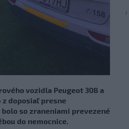
7
ového vozidla Peugeot 308 a
 z doposiaľ presne
a bolo so zraneniami prevezené
žbou do nemocnice.