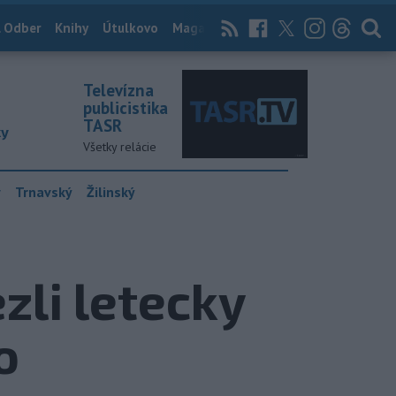
 Odber
Knihy
Útulkovo
Magazín
News Now
Archív
TASR
Televízna
publicistika
TASR
ky
Všetky relácie
y
Trnavský
Žilinský
li letecky
o