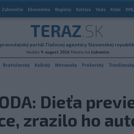
Zahraničie
Ekonomika
Regióny
Kultúra
Veda
Krimi
XML
TERAZ
.SK
pravodajský portál Tlačovej agentúry Slovenskej republi
Nedela
9. august 2026
Meniny má
Ľubomíra
Bratislavský
Košický
Nitriansky
Prešovský
Trenčiansk
A: Dieťa previez
e, zrazilo ho aut