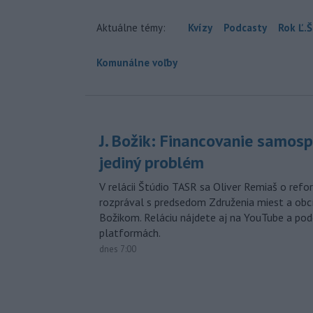
Aktuálne témy:
Kvízy
Podcasty
Rok Ľ.Š
Komunálne voľby
J. Božik: Financovanie samospr
jediný problém
V relácii Štúdio TASR sa Oliver Remiaš o ref
rozprával s predsedom Združenia miest a ob
Božikom. Reláciu nájdete aj na YouTube a po
platformách.
dnes 7:00