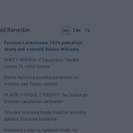
ajčítanejšie
6h
24h
7d
Festival Lovestream 2026 pokračuje,
druhý deň zakončil Robbie Williams
SMRŤ V HORÁCH: V Západných Tatrách
zomrel 76-ročný turista
Darina Pačutová pomáha pacientom vo
Vranove nad Topľou slovom
MLADÍK VYPADOL Z FERRATY: Na Skalke pri
Kremnici zasahovali záchranári
Očovská folklórna hruda tradične privítala
domáce folklórne kolektívy
Románsky palác na Spišskom hrade sa