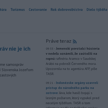
túra
Turizmus
Cestovanie
Rok dobrovoľníctva
Dielo týždňa
Práve teraz
áv nie je ich
-
Jemenskí povstalci húsíovia
09:33
v nedeľu oznámili, že zaútočili na
ropnú
rafinériu Aramco v Saudskej
Arábii na pobreží Červeného mora.
orme samospráv
Upozornila na to agentúra AFP, píše
cí Slovenska Jozefom
TASR.
dcastových
-
Indonézske orgány uzavreli
09:21
prístup do národného parku na
ostrove
Jáva, kde hasiči bojujú s
lesným požiarom, ktorý vypukol pred
necelým týždňom. TASR o tom