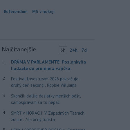
Referendum
MS v hokeji
Najčítanejšie
6h
24h
7d
DRÁMA V PARLAMENTE: Poslankyňa
1
hádzala do premiéra vajíčka
2
Festival Lovestream 2026 pokračuje,
druhý deň zakončil Robbie Williams
3
Skončili ďalšie desiatky menších pôšt,
samosprávam sa to nepáči
4
SMRŤ V HORÁCH: V Západných Tatrách
zomrel 76-ročný turista
5