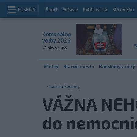
RUBRIKY
Index
Šport
Počasie
Publicistika
Slovensko
Komunálne
voľby 2026
S
Všetky správy
Všetky
Hlavné mesto
Banskobystrický
< sekcia
Regióny
VÁŽNA NEHOD
do nemocnic