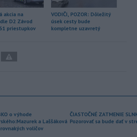
á akcia na
VODIČI, POZOR: Dôležitý
dle D2 Závod
úsek cesty bude
 61 priestupkov
kompletne uzavretý
KO o výhode
ČIASTOČNÉ ZATMENIE SLN
rského:Mazurek a Laššáková
Pozorovať sa bude dať v st
 rovnakých voličov