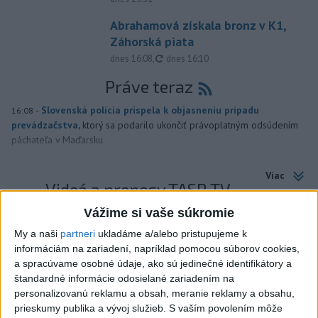
Abrahamová získala bronz v K1,
Záhorská piata
aktualizované
dnes 16:08
,
dnes 16:10
Práve teraz
-
Slovenská polícia prispela k objasneniu prípadu
16:08
prevádzačstva,
ktorý sa podarilo ukončiť právoplatným odsúdením
páchateľa v Maďarsku.
Viac
Videá a prenosy TASR TV
Vážime si vaše súkromie
Deväť Slovákov zabojuje na ME v Paríži
My a naši
partneri
ukladáme a/alebo pristupujeme k
o čo najlepšie výsledky
informáciám na zariadení, napríklad pomocou súborov cookies,
a spracúvame osobné údaje, ako sú jedinečné identifikátory a
štandardné informácie odosielané zariadením na
Viac
personalizovanú reklamu a obsah, meranie reklamy a obsahu,
Najčítanejšie
prieskumy publika a vývoj služieb.
S vaším povolením môže