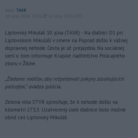
Autor
TASR
aktualizované
10. júna 2026 19:32
,
11. júna 2026 6:03
Liptovský Mikuláš 10. júna (TASR) - Na diaľnici D1 pri
Liptovskom Mikuláši v smere na Poprad došlo k vážnej
dopravnej nehode. Cesta je už prejazdná. Na sociálnej
sieti o tom informuje Krajské riaditeľstvo Policajného
zboru v Žiline.
„Žiadame vodičov, aby rešpektovali pokyny zasahujúcich
policajtov,“
uvádza polícia.
Zelená vlna STVR spresňuje, že k nehode došlo na
kilometri 273,5. Uzatvorený úsek diaľnice bolo možné
obísť cez Liptovský Mikuláš.