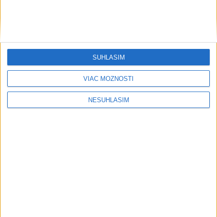
....
SÚHLASÍM
VIAC MOŽNOSTÍ
NESÚHLASÍM
....