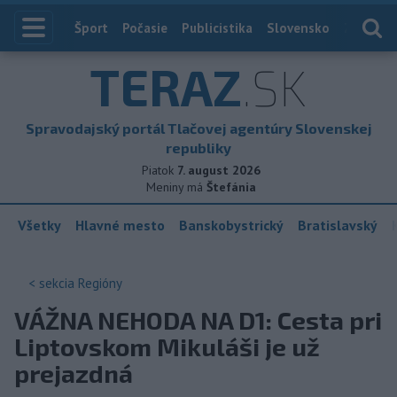
Index
Šport
Počasie
Publicistika
Slovensko
Zahranič
TERAZ
.SK
Spravodajský portál Tlačovej agentúry Slovenskej
republiky
Piatok
7. august 2026
Meniny má
Štefánia
Všetky
Hlavné mesto
Banskobystrický
Bratislavský
< sekcia
Regióny
VÁŽNA NEHODA NA D1: Cesta pri
Liptovskom Mikuláši je už
prejazdná