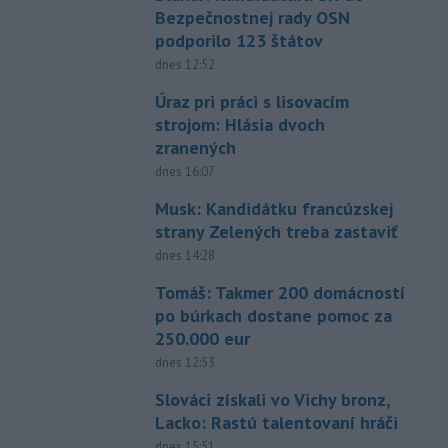
Bezpečnostnej rady OSN
podporilo 123 štátov
dnes 12:52
Úraz pri práci s lisovacím
strojom: Hlásia dvoch
zranených
dnes 16:07
Musk: Kandidátku francúzskej
strany Zelených treba zastaviť
dnes 14:28
Tomáš: Takmer 200 domácností
po búrkach dostane pomoc za
250.000 eur
dnes 12:53
Slováci získali vo Vichy bronz,
Lacko: Rastú talentovaní hráči
dnes 15:51