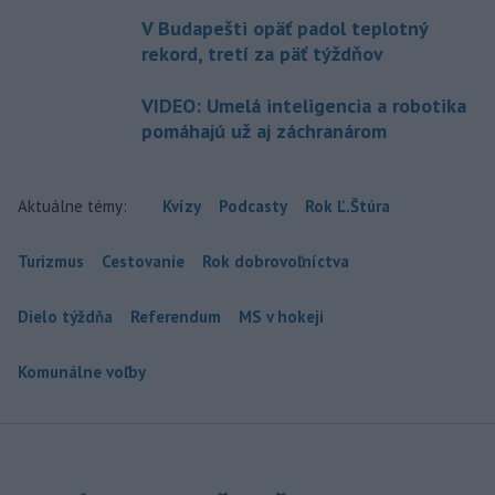
V Budapešti opäť padol teplotný
rekord, tretí za päť týždňov
VIDEO: Umelá inteligencia a robotika
pomáhajú už aj záchranárom
Aktuálne témy:
Kvízy
Podcasty
Rok Ľ.Štúra
Turizmus
Cestovanie
Rok dobrovoľníctva
Dielo týždňa
Referendum
MS v hokeji
Komunálne voľby