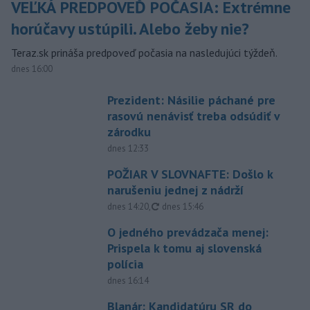
VEĽKÁ PREDPOVEĎ POČASIA: Extrémne
horúčavy ustúpili. Alebo žeby nie?
Teraz.sk prináša predpoveď počasia na nasledujúci týždeň.
dnes 16:00
Prezident: Násilie páchané pre
rasovú nenávisť treba odsúdiť v
zárodku
dnes 12:33
POŽIAR V SLOVNAFTE: Došlo k
narušeniu jednej z nádrží
aktualizované
dnes 14:20
,
dnes 15:46
O jedného prevádzača menej:
Prispela k tomu aj slovenská
polícia
dnes 16:14
Blanár: Kandidatúru SR do