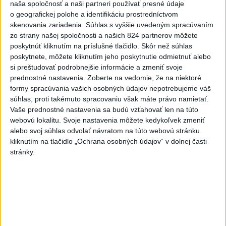
naša spoločnosť a naši partneri používať presné údaje
6h
24h
7d
o geografickej polohe a identifikáciu prostredníctvom
skenovania zariadenia. Súhlas s vyššie uvedeným spracúvaním
Horúčavy vystriedajú búrky: Výstrahy
1
zo strany našej spoločnosti a našich 824 partnerov môžete
poskytnúť kliknutím na príslušné tlačidlo. Skôr než súhlas
vydali vo viacerých okresoch
poskytnete, môžete kliknutím jeho poskytnutie odmietnuť alebo
si preštudovať podrobnejšie informácie a zmeniť svoje
2
POŽIAR V SLOVNAFTE: Došlo k narušeniu jednej z nádrží
prednostné nastavenia.
Zoberte na vedomie, že na niektoré
formy spracúvania vašich osobných údajov nepotrebujeme váš
3
POŽIAR PRI BRATISLAVE: Plamene pohltili skládku
súhlas, proti takémuto spracovaniu však máte právo namietať.
odpadu
Vaše prednostné nastavenia sa budú vzťahovať len na túto
webovú lokalitu. Svoje nastavenia môžete kedykoľvek zmeniť
4
ČIASTOČNÉ ZATMENIE SLNKA: Pozorovať sa bude dať v
alebo svoj súhlas odvolať návratom na túto webovú stránku
stredu
kliknutím na tlačidlo „Ochrana osobných údajov“ v dolnej časti
stránky.
5
ÚPLNÉ ZATMENIE SLNKA: Časť Európy zahalí tma,
hrozia dôsledky
6
Kruhová križovatka v Poprade v smere z Hozelca bude
hotová budúci rok
7
TRAGÉDIA NA DUNAJI: Muž sa išiel okúpať, z vody viac