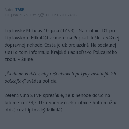
Autor
TASR
aktualizované
10. júna 2026 19:32
,
11. júna 2026 6:03
Liptovský Mikuláš 10. júna (TASR) - Na diaľnici D1 pri
Liptovskom Mikuláši v smere na Poprad došlo k vážnej
dopravnej nehode. Cesta je už prejazdná. Na sociálnej
sieti o tom informuje Krajské riaditeľstvo Policajného
zboru v Žiline.
„Žiadame vodičov, aby rešpektovali pokyny zasahujúcich
policajtov,“
uvádza polícia.
Zelená vlna STVR spresňuje, že k nehode došlo na
kilometri 273,5. Uzatvorený úsek diaľnice bolo možné
obísť cez Liptovský Mikuláš.