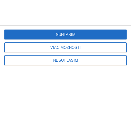
SÚHLASÍM
VIAC MOŽNOSTÍ
NESÚHLASÍM
....