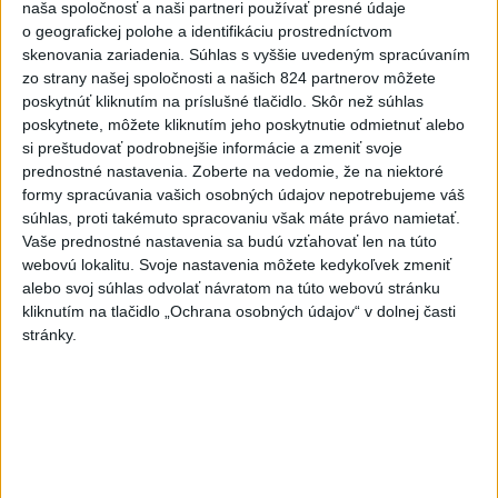
Deväť Slovákov zabojuje na ME v Paríži
naša spoločnosť a naši partneri používať presné údaje
o čo najlepšie výsledky
o geografickej polohe a identifikáciu prostredníctvom
skenovania zariadenia. Súhlas s vyššie uvedeným spracúvaním
zo strany našej spoločnosti a našich 824 partnerov môžete
Viac
poskytnúť kliknutím na príslušné tlačidlo. Skôr než súhlas
Najčítanejšie
poskytnete, môžete kliknutím jeho poskytnutie odmietnuť alebo
si preštudovať podrobnejšie informácie a zmeniť svoje
6h
24h
7d
prednostné nastavenia.
Zoberte na vedomie, že na niektoré
formy spracúvania vašich osobných údajov nepotrebujeme váš
Afganec, ktorý v Mníchove vrazil autom
1
súhlas, proti takémuto spracovaniu však máte právo namietať.
Vaše prednostné nastavenia sa budú vzťahovať len na túto
do davu, dostal TREST
webovú lokalitu. Svoje nastavenia môžete kedykoľvek zmeniť
alebo svoj súhlas odvolať návratom na túto webovú stránku
2
Český herec Vladimír Polívka odmietol zaujímavé
kliknutím na tlačidlo „Ochrana osobných údajov“ v dolnej časti
filmové projekty
stránky.
3
Orbánová telefonovala s Blanárom a Tarabom o pomoci
na Dunaji
4
Mesto Martin vypovedalo zmluvy na tri rozpracované
investičné akcie