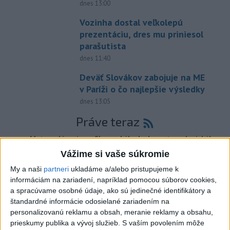
dnes 13:00
Vozinha dostal veľkolepú
prezentáciu, dres mu priniesol
parašutista
dnes 11:40
Deväť Slovákov zabojuje na ME
v Paríži o čo najlepšie výsledky
dnes 13:05
Práve teraz
-
Meteorológovia zo Slovenského hydrometeorologického
15:25
ústavu
(SHMÚ) vo štvrtok opäť zaznamenali nový absolútny rekord
Vážime si vaše súkromie
teploty vzduchu. V Dolných Plachtinciach v okrese Veľký Krtíš dosiahla
My a naši
partneri
ukladáme a/alebo pristupujeme k
teplota popoludní 42 stupňov Celzia.
informáciám na zariadení, napríklad pomocou súborov cookies,
a spracúvame osobné údaje, ako sú jedinečné identifikátory a
Viac
štandardné informácie odosielané zariadením na
Videá a prenosy TASR TV
personalizovanú reklamu a obsah, meranie reklamy a obsahu,
prieskumy publika a vývoj služieb.
S vaším povolením môže