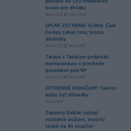
peniaze na 150 chladiacich
boxov pre diviaky
aktualizované
dnes 12:11
,
dnes 13:22
ÚPLNÉ ZATMENIE SLNKA: Časť
Európy zahalí tma, hrozia
dôsledky
aktualizované
dnes 13:35
,
dnes 14:03
Taraba s Takáčom podpísali
memorandum o prechode
pozemkov pod NP
aktualizované
dnes 13:26
,
dnes 14:05
EXTRÉMNE HORÚČAVY: Takéto
môžu byť dôsledky
dnes 14:34
Západný Balkán sužujú
rozsiahle požiare, teploty
stúpli na 40 stupňov