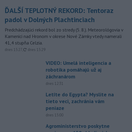
ĎALŠÍ TEPLOTNÝ REKORD: Tentoraz
padol v Dolných Plachtinciach
Predchádzajúci rekord bol zo stredy (5. 8.). Meteorológovia v
Kamenici nad Hronom v okrese Nové Zámky vtedy namerali
41,4 stupňa Celzia.
aktualizované
dnes 15:27
,
dnes 15:29
VIDEO: Umelá inteligencia a
robotika pomáhajú už aj
záchranárom
dnes 12:31
Letíte do Egypta? Myslite na
tieto veci, zachránia vám
peniaze
dnes 15:00
Agroministerstvo poskytne