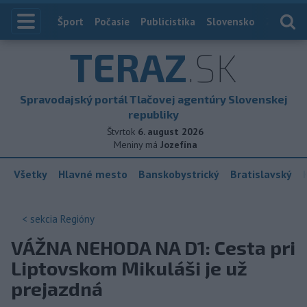
Index
Šport
Počasie
Publicistika
Slovensko
Zahranič
TERAZ
.SK
Spravodajský portál Tlačovej agentúry Slovenskej
republiky
Štvrtok
6. august 2026
Meniny má
Jozefína
Všetky
Hlavné mesto
Banskobystrický
Bratislavský
< sekcia
Regióny
VÁŽNA NEHODA NA D1: Cesta pri
Liptovskom Mikuláši je už
prejazdná