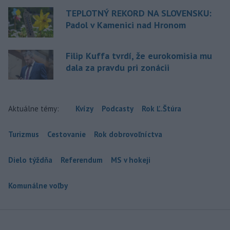
TEPLOTNÝ REKORD NA SLOVENSKU:
Padol v Kamenici nad Hronom
Filip Kuffa tvrdí, že eurokomisia mu
dala za pravdu pri zonácii
Aktuálne témy:
Kvízy
Podcasty
Rok Ľ.Štúra
Turizmus
Cestovanie
Rok dobrovoľníctva
Dielo týždňa
Referendum
MS v hokeji
Komunálne voľby