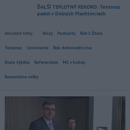
ĎALŠÍ TEPLOTNÝ REKORD: Tentoraz
padol v Dolných Plachtinciach
Aktuálne témy:
Kvízy
Podcasty
Rok Ľ.Štúra
Turizmus
Cestovanie
Rok dobrovoľníctva
Dielo týždňa
Referendum
MS v hokeji
Komunálne voľby