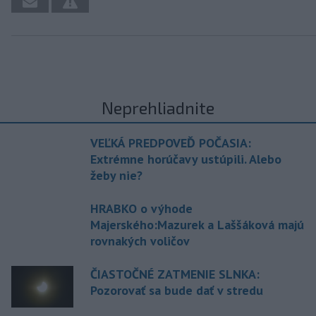
Neprehliadnite
VEĽKÁ PREDPOVEĎ POČASIA:
Extrémne horúčavy ustúpili. Alebo
žeby nie?
HRABKO o výhode
Majerského:Mazurek a Laššáková majú
rovnakých voličov
ČIASTOČNÉ ZATMENIE SLNKA:
Pozorovať sa bude dať v stredu