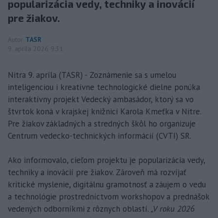
popularizácia vedy, techniky a inovácií
pre žiakov.
Autor
TASR
9. apríla 2026 9:31
Nitra 9. apríla (TASR) - Zoznámenie sa s umelou
inteligenciou i kreatívne technologické dielne ponúka
interaktívny projekt Vedecký ambasádor, ktorý sa vo
štvrtok koná v krajskej knižnici Karola Kmeťka v Nitre.
Pre žiakov základných a stredných škôl ho organizuje
Centrum vedecko-technických informácií (CVTI) SR.
Ako informovalo, cieľom projektu je popularizácia vedy,
techniky a inovácií pre žiakov. Zároveň má rozvíjať
kritické myslenie, digitálnu gramotnosť a záujem o vedu
a technológie prostredníctvom workshopov a prednášok
vedených odborníkmi z rôznych oblastí.
„V roku 2026