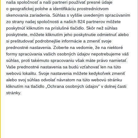
-
Slovenskí hasiči naďalej pokračujú vo svojom nasadení vo
10:52
naša spoločnosť a naši partneri používať presné údaje
Francúzsku.
Uplynulé dni sa niesli v znamení intenzívnej práce v
o geografickej polohe a identifikáciu prostredníctvom
teréne, spolupráce s francúzskymi hasičmi, ale aj údržby techniky a
skenovania zariadenia. Súhlas s vyššie uvedeným spracúvaním
potrebnej regenerácie síl.
zo strany našej spoločnosti a našich 824 partnerov môžete
poskytnúť kliknutím na príslušné tlačidlo. Skôr než súhlas
poskytnete, môžete kliknutím jeho poskytnutie odmietnuť alebo
Viac
Videá a prenosy TASR TV
si preštudovať podrobnejšie informácie a zmeniť svoje
prednostné nastavenia.
Zoberte na vedomie, že na niektoré
formy spracúvania vašich osobných údajov nepotrebujeme váš
Deväť Slovákov zabojuje na ME v Paríži
súhlas, proti takémuto spracovaniu však máte právo namietať.
o čo najlepšie výsledky
Vaše prednostné nastavenia sa budú vzťahovať len na túto
webovú lokalitu. Svoje nastavenia môžete kedykoľvek zmeniť
Viac
alebo svoj súhlas odvolať návratom na túto webovú stránku
Najčítanejšie
kliknutím na tlačidlo „Ochrana osobných údajov“ v dolnej časti
stránky.
6h
24h
7d
DRÁMA V PARLAMENTE: Poslankyňa
1
hádzala do premiéra vajíčka
2
Festival Lovestream 2026 pokračuje, druhý deň zakončil