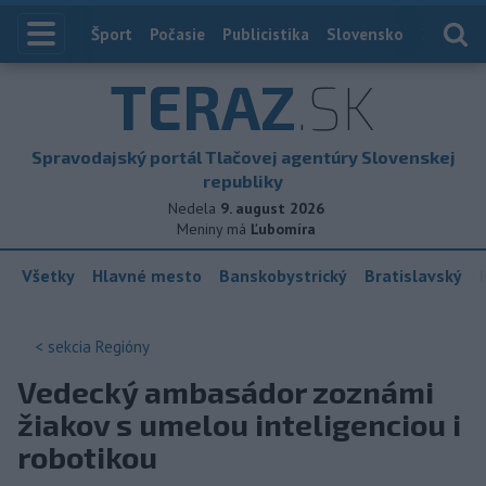
Index
Šport
Počasie
Publicistika
Slovensko
Zahranič
TERAZ
.SK
Spravodajský portál Tlačovej agentúry Slovenskej
republiky
Nedela
9. august 2026
Meniny má
Ľubomíra
Všetky
Hlavné mesto
Banskobystrický
Bratislavský
< sekcia
Regióny
Vedecký ambasádor zoznámi
žiakov s umelou inteligenciou i
robotikou