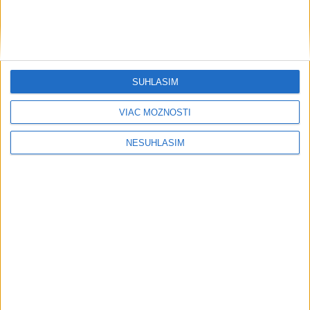
SÚHLASÍM
VIAC MOŽNOSTÍ
NESÚHLASÍM
....