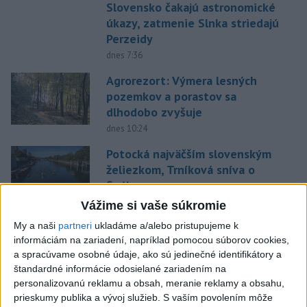
Slovensko čakajú astronomické
úkazy, zatmenie Slnka striedajú
Perzeidy
dnes 7:36
Agrorezort: Výmera lesných
pozemkov a porastov sa
dlhodobo zvyšuje
dnes 10:24
Potocká najväčším slovenským
želiezkom, Trníková sníva o
finále
dnes 9:11
Vážime si vaše súkromie
Slováci prehrali duel o bronz,
My a naši
partneri
ukladáme a/alebo pristupujeme k
informáciám na zariadení, napríklad pomocou súborov cookies,
Štolc: Hodnotí sa to ťažko
a spracúvame osobné údaje, ako sú jedinečné identifikátory a
dnes 10:18
štandardné informácie odosielané zariadením na
Práve teraz
personalizovanú reklamu a obsah, meranie reklamy a obsahu,
prieskumy publika a vývoj služieb.
S vaším povolením môže