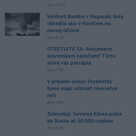
dnes 10:27
Venhart:Bomba v Nagasaki bola
silnejšia ako v Hirošime,no
menej účinná
dnes 8:24
OTESTUJTE SA: Rozumiete
slovenským nárečiam? Tieto
slová vás potrápia
dnes 7:00
V prípade únosu študentky
Sone majú odznieť záverečné
reči
dnes 9:36
Zelenskyj: Severná Kórea pošle
do Ruska až 50.000 vojakov
dnes 8:46