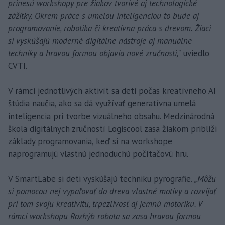
prinesú workshopy pre žiakov tvorivé aj technologické
zážitky. Okrem práce s umelou inteligenciou to bude aj
programovanie, robotika či kreatívna práca s drevom. Žiaci
si vyskúšajú moderné digitálne nástroje aj manuálne
techniky a hravou formou objavia nové zručnosti,“
uviedlo
CVTI.
V rámci jednotlivých aktivít sa deti počas kreatívneho AI
štúdia naučia, ako sa dá využívať generatívna umelá
inteligencia pri tvorbe vizuálneho obsahu. Medzinárodná
škola digitálnych zručností Logiscool zasa žiakom priblíži
základy programovania, keď si na workshope
naprogramujú vlastnú jednoduchú počítačovú hru.
V SmartLabe si deti vyskúšajú techniku pyrografie.
„Môžu
si pomocou nej vypaľovať do dreva vlastné motívy a rozvíjať
pri tom svoju kreativitu, trpezlivosť aj jemnú motoriku. V
rámci workshopu Rozhýb robota sa zasa hravou formou