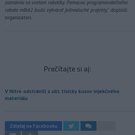
zoznámia so svetom robotiky. Pomocou programovateľného
robota mBot2 budú vytvárať jednoduché projekty,
“ doplnili
organizátori.
Prečítajte si aj:
V Nitre odstránili z ulíc tisícky kusov injekčného
materiálu
Zdieľaj na Facebooku