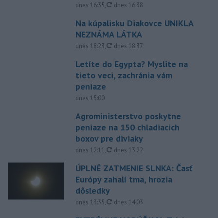
aktualizované
dnes 16:35
,
dnes 16:38
Na kúpalisku Diakovce UNIKLA
NEZNÁMA LÁTKA
aktualizované
dnes 18:23
,
dnes 18:37
Letíte do Egypta? Myslite na
tieto veci, zachránia vám
peniaze
dnes 15:00
Agroministerstvo poskytne
peniaze na 150 chladiacich
boxov pre diviaky
aktualizované
dnes 12:11
,
dnes 13:22
ÚPLNÉ ZATMENIE SLNKA: Časť
Európy zahalí tma, hrozia
dôsledky
aktualizované
dnes 13:35
,
dnes 14:03