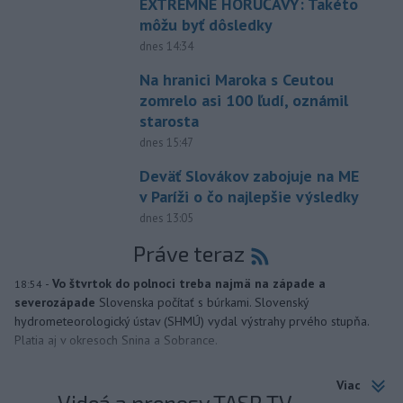
EXTRÉMNE HORÚČAVY: Takéto
môžu byť dôsledky
dnes 14:34
Na hranici Maroka s Ceutou
zomrelo asi 100 ľudí, oznámil
starosta
dnes 15:47
Deväť Slovákov zabojuje na ME
v Paríži o čo najlepšie výsledky
dnes 13:05
Práve teraz
-
Vo štvrtok do polnoci treba najmä na západe a
18:54
severozápade
Slovenska počítať s búrkami. Slovenský
hydrometeorologický ústav (SHMÚ) vydal výstrahy prvého stupňa.
Platia aj v okresoch Snina a Sobrance.
Viac
Videá a prenosy TASR TV