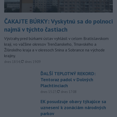
ČAKAJTE BÚRKY: Vyskytnú sa do polnoci
najmä v týchto častiach
Výstrahy pred búrkami ústav vyhlásil v celom Bratislavskom
kraji, vo väčšine okresov Trenčianskeho, Trnavského a
Žilinského kraja a v okresoch Snina a Sobrance na východe
krajiny.
aktualizované
dnes 18:54
,
dnes 19:09
ĎALŠÍ TEPLOTNÝ REKORD:
Tentoraz padol v Dolných
Plachtinciach
aktualizované
dnes 15:27
,
dnes 17:08
EK posudzuje obavy týkajúce sa
uznesení k zonáciám národných
parkov