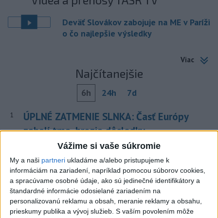
Deväť Slovákov zabojuje na ME v Paríži
o čo najlepšie výsledky
Viac
Najčítanejšie
6h
24h
7d
ÚPLNÉ ZATMENIE SLNKA: Časť Európy
1
zahalí tma, hrozia dôsledky
Vážime si vaše súkromie
2
Afganec, ktorý v Mníchove vrazil autom do davu, dostal
My a naši
partneri
ukladáme a/alebo pristupujeme k
TREST
informáciám na zariadení, napríklad pomocou súborov cookies,
3
V Košiciach Nad jazerom začína výstavba
a spracúvame osobné údaje, ako sú jedinečné identifikátory a
štandardné informácie odosielané zariadením na
chodníka,otvorili aj pumptrack
personalizovanú reklamu a obsah, meranie reklamy a obsahu,
4
Orbánová telefonovala s Blanárom a Tarabom o pomoci
prieskumy publika a vývoj služieb.
S vaším povolením môže