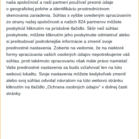
naša spoločnosť a naši partneri používať presné údaje
na Dunaji
o geografickej polohe a identifikáciu prostredníctvom
5
Kruhová križovatka v Poprade v smere z Hozelca bude
skenovania zariadenia. Súhlas s vyššie uvedeným spracúvaním
zo strany našej spoločnosti a našich 824 partnerov môžete
hotová budúci rok
poskytnúť kliknutím na príslušné tlačidlo. Skôr než súhlas
6
Mesto Martin vypovedalo zmluvy na tri rozpracované
poskytnete, môžete kliknutím jeho poskytnutie odmietnuť alebo
si preštudovať podrobnejšie informácie a zmeniť svoje
investičné akcie
prednostné nastavenia.
Zoberte na vedomie, že na niektoré
7
ĎALŠÍ TEPLOTNÝ REKORD: Tentoraz padol v Dolných
formy spracúvania vašich osobných údajov nepotrebujeme váš
súhlas, proti takémuto spracovaniu však máte právo namietať.
Plachtinciach
Vaše prednostné nastavenia sa budú vzťahovať len na túto
webovú lokalitu. Svoje nastavenia môžete kedykoľvek zmeniť
Najnovšie správy na Teraz.sk
alebo svoj súhlas odvolať návratom na túto webovú stránku
kliknutím na tlačidlo „Ochrana osobných údajov“ v dolnej časti
Vyhlásenia
stránky.
Priame prenosy z Národnej rady SR
Politika na sociálnych sieťach