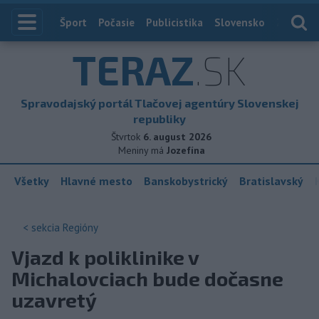
Index
Šport
Počasie
Publicistika
Slovensko
Zahranič
TERAZ
.SK
Spravodajský portál Tlačovej agentúry Slovenskej
republiky
Štvrtok
6. august 2026
Meniny má
Jozefína
Všetky
Hlavné mesto
Banskobystrický
Bratislavský
< sekcia
Regióny
Vjazd k poliklinike v
Michalovciach bude dočasne
uzavretý