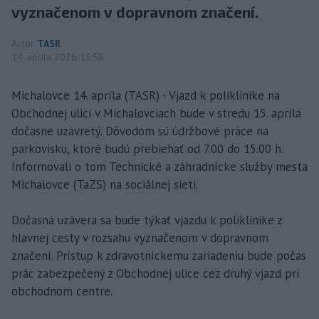
vyznačenom v dopravnom značení.
Autor
TASR
14. apríla 2026 13:58
Michalovce 14. apríla (TASR) - Vjazd k poliklinike na
Obchodnej ulici v Michalovciach bude v stredu 15. apríla
dočasne uzavretý. Dôvodom sú údržbové práce na
parkovisku, ktoré budú prebiehať od 7.00 do 15.00 h.
Informovali o tom Technické a záhradnícke služby mesta
Michalovce (TaZS) na sociálnej sieti.
Dočasná uzávera sa bude týkať vjazdu k poliklinike z
hlavnej cesty v rozsahu vyznačenom v dopravnom
značení. Prístup k zdravotníckemu zariadeniu bude počas
prác zabezpečený z Obchodnej ulice cez druhý vjazd pri
obchodnom centre.