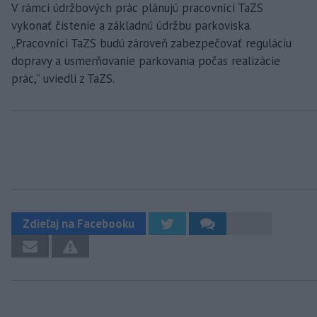
V rámci údržbových prác plánujú pracovníci TaZS
vykonať čistenie a základnú údržbu parkoviska.
„Pracovníci TaZS budú zároveň zabezpečovať reguláciu
dopravy a usmerňovanie parkovania počas realizácie
prác,“ uviedli z TaZS.
Zdieľaj na Facebooku