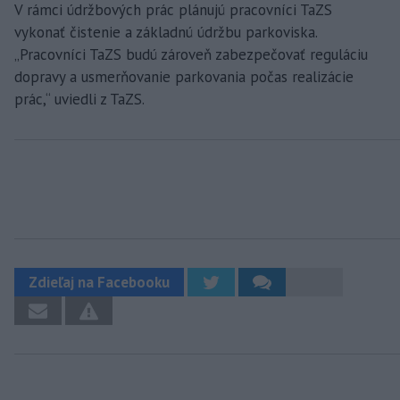
V rámci údržbových prác plánujú pracovníci TaZS
vykonať čistenie a základnú údržbu parkoviska.
„Pracovníci TaZS budú zároveň zabezpečovať reguláciu
dopravy a usmerňovanie parkovania počas realizácie
prác,“ uviedli z TaZS.
Zdieľaj na Facebooku