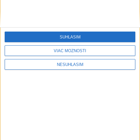
SÚHLASÍM
VIAC MOŽNOSTÍ
NESÚHLASÍM
....