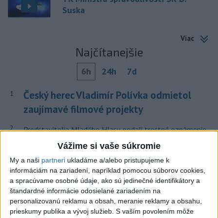
Suska
Viac
Najčítanejšie
6h
24h
7d
Český herec Vladimír Polívka odmietol
1
zaujímavé filmové projekty
2
Predstavitelia Mladého Hlasu podali trestné oznámenie
na I. Korčoka
Vážime si vaše súkromie
3
Mesto Martin vypovedalo zmluvy na tri rozpracované
My a naši
partneri
ukladáme a/alebo pristupujeme k
informáciám na zariadení, napríklad pomocou súborov cookies,
investičné akcie
a spracúvame osobné údaje, ako sú jedinečné identifikátory a
4
ZRÁŽKA VLAKU S AUTOM V LOZORNE: Rušňovodič jej
štandardné informácie odosielané zariadením na
personalizovanú reklamu a obsah, meranie reklamy a obsahu,
už nedokázal zabrániť
prieskumy publika a vývoj služieb.
S vaším povolením môže