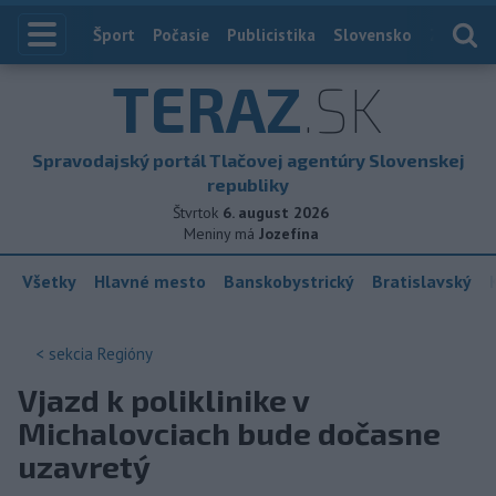
Index
Šport
Počasie
Publicistika
Slovensko
Zahranič
TERAZ
.SK
Spravodajský portál Tlačovej agentúry Slovenskej
republiky
Štvrtok
6. august 2026
Meniny má
Jozefína
Všetky
Hlavné mesto
Banskobystrický
Bratislavský
< sekcia
Regióny
Vjazd k poliklinike v
Michalovciach bude dočasne
uzavretý