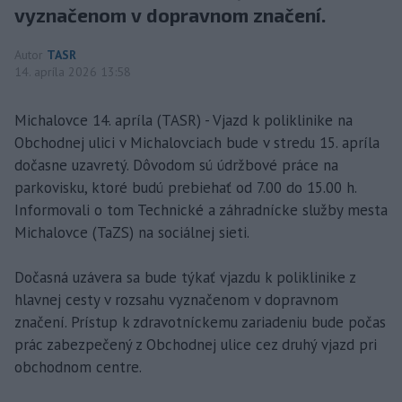
vyznačenom v dopravnom značení.
Autor
TASR
14. apríla 2026 13:58
Michalovce 14. apríla (TASR) - Vjazd k poliklinike na
Obchodnej ulici v Michalovciach bude v stredu 15. apríla
dočasne uzavretý. Dôvodom sú údržbové práce na
parkovisku, ktoré budú prebiehať od 7.00 do 15.00 h.
Informovali o tom Technické a záhradnícke služby mesta
Michalovce (TaZS) na sociálnej sieti.
Dočasná uzávera sa bude týkať vjazdu k poliklinike z
hlavnej cesty v rozsahu vyznačenom v dopravnom
značení. Prístup k zdravotníckemu zariadeniu bude počas
prác zabezpečený z Obchodnej ulice cez druhý vjazd pri
obchodnom centre.