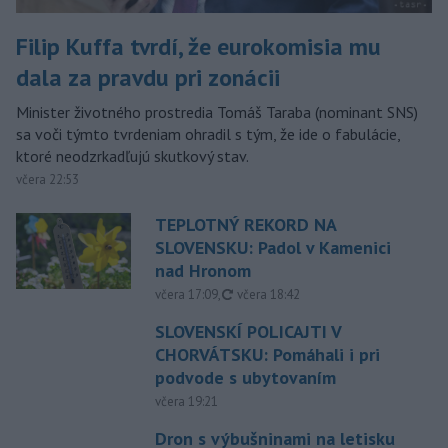
Filip Kuffa tvrdí, že eurokomisia mu
dala za pravdu pri zonácii
Minister životného prostredia Tomáš Taraba (nominant SNS)
sa voči týmto tvrdeniam ohradil s tým, že ide o fabulácie,
ktoré neodzrkadľujú skutkový stav.
včera 22:53
TEPLOTNÝ REKORD NA
SLOVENSKU: Padol v Kamenici
nad Hronom
aktualizované
včera 17:09
,
včera 18:42
SLOVENSKÍ POLICAJTI V
CHORVÁTSKU: Pomáhali i pri
podvode s ubytovaním
včera 19:21
Dron s výbušninami na letisku