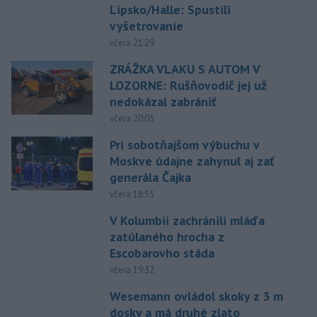
Lipsko/Halle: Spustili
vyšetrovanie
včera 21:29
ZRÁŽKA VLAKU S AUTOM V
LOZORNE: Rušňovodič jej už
nedokázal zabrániť
včera 20:05
Pri sobotňajšom výbuchu v
Moskve údajne zahynul aj zať
generála Čajka
včera 18:55
V Kolumbii zachránili mláďa
zatúlaného hrocha z
Escobarovho stáda
včera 19:32
Wesemann ovládol skoky z 3 m
dosky a má druhé zlato