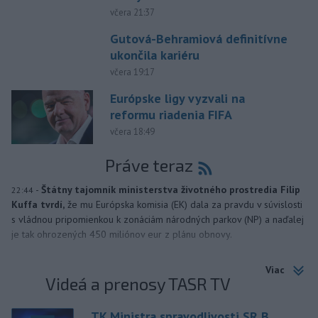
včera 21:37
Gutová-Behramiová definitívne
ukončila kariéru
včera 19:17
Európske ligy vyzvali na
reformu riadenia FIFA
včera 18:49
Práve teraz
-
Štátny tajomník ministerstva životného prostredia Filip
22:44
Kuffa tvrdí,
že mu Európska komisia (EK) dala za pravdu v súvislosti
s vládnou pripomienkou k zonáciám národných parkov (NP) a naďalej
je tak ohrozených 450 miliónov eur z plánu obnovy.
Viac
Videá a prenosy TASR TV
TK Ministra spravodlivosti SR B.