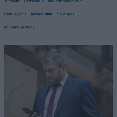
Turizmus
Cestovanie
Rok dobrovoľníctva
Dielo týždňa
Referendum
MS v hokeji
Komunálne voľby