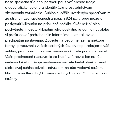
5
UZAVRETÁ CESTA: Medzi Spišskou Novou Vsou a
naša spoločnosť a naši partneri používať presné údaje
o geografickej polohe a identifikáciu prostredníctvom
Levočou sa stala nehoda
skenovania zariadenia. Súhlas s vyššie uvedeným spracúvaním
6
ZOO SMÚTI: Extrémne horúčavy neprežili tri levice
zo strany našej spoločnosti a našich 824 partnerov môžete
poskytnúť kliknutím na príslušné tlačidlo. Skôr než súhlas
7
TEPLOTNÝ REKORD NA SLOVENSKU: Padol v Kamenici
poskytnete, môžete kliknutím jeho poskytnutie odmietnuť alebo
nad Hronom
si preštudovať podrobnejšie informácie a zmeniť svoje
prednostné nastavenia.
Zoberte na vedomie, že na niektoré
formy spracúvania vašich osobných údajov nepotrebujeme váš
Najnovšie správy na Teraz.sk
súhlas, proti takémuto spracovaniu však máte právo namietať.
Vaše prednostné nastavenia sa budú vzťahovať len na túto
Vyhlásenia
webovú lokalitu. Svoje nastavenia môžete kedykoľvek zmeniť
alebo svoj súhlas odvolať návratom na túto webovú stránku
Priame prenosy z Národnej rady SR
kliknutím na tlačidlo „Ochrana osobných údajov“ v dolnej časti
stránky.
Politika na sociálnych sieťach
Zobraziť viac
Info