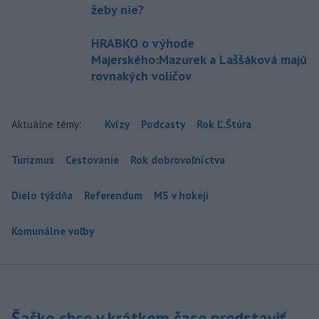
žeby nie?
HRABKO o výhode
Majerského:Mazurek a Laššáková majú
rovnakých voličov
Aktuálne témy:
Kvízy
Podcasty
Rok Ľ.Štúra
Turizmus
Cestovanie
Rok dobrovoľníctva
Dielo týždňa
Referendum
MS v hokeji
Komunálne voľby
Šaško chce v krátkom čase predstaviť