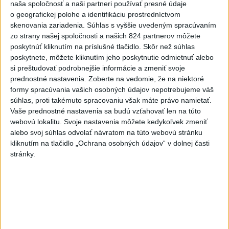
naša spoločnosť a naši partneri používať presné údaje
CYKLISTU NAPADOL MEDVEĎ:Z
o geografickej polohe a identifikáciu prostredníctvom
Valčianskej doliny ho previezli
skenovania zariadenia. Súhlas s vyššie uvedeným spracúvaním
do nemocnice
zo strany našej spoločnosti a našich 824 partnerov môžete
poskytnúť kliknutím na príslušné tlačidlo. Skôr než súhlas
dnes 12:59
poskytnete, môžete kliknutím jeho poskytnutie odmietnuť alebo
TAXIKÁR POD VPLYVOM
si preštudovať podrobnejšie informácie a zmeniť svoje
DROG:Na festivale Lovestream
prednostné nastavenia.
Zoberte na vedomie, že na niektoré
formy spracúvania vašich osobných údajov nepotrebujeme váš
narazil do policajtov
súhlas, proti takémuto spracovaniu však máte právo namietať.
dnes 12:30
Vaše prednostné nastavenia sa budú vzťahovať len na túto
POKUS O VRAŽDU: Polícia
webovú lokalitu. Svoje nastavenia môžete kedykoľvek zmeniť
alebo svoj súhlas odvolať návratom na túto webovú stránku
obvinila mladíkov, ktorí
kliknutím na tlačidlo „Ochrana osobných údajov“ v dolnej časti
zaútočili na taxikára
stránky.
dnes 11:40
NEBEZPEČNÁ POTÝČKA: Po
bodnutí neznámym predmetom
skončil v nemocnici
dnes 12:10