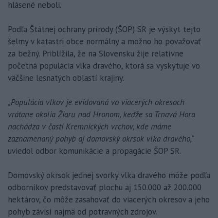
hlásené neboli.
Podľa Štátnej ochrany prírody (ŠOP) SR je výskyt tejto
šelmy v katastri obce normálny a možno ho považovať
za bežný. Priblížila, že na Slovensku žije relatívne
početná populácia vlka dravého, ktorá sa vyskytuje vo
väčšine lesnatých oblastí krajiny.
„Populácia vlkov je evidovaná vo viacerých okresoch
vrátane okolia Žiaru nad Hronom, keďže sa Trnavá Hora
nachádza v časti Kremnických vrchov, kde máme
zaznamenaný pohyb aj domovský okrsok vlka dravého,“
uviedol odbor komunikácie a propagácie ŠOP SR.
Domovský okrsok jednej svorky vlka dravého môže podľa
odborníkov predstavovať plochu aj 150.000 až 200.000
hektárov, čo môže zasahovať do viacerých okresov a jeho
pohyb závisí najmä od potravných zdrojov.