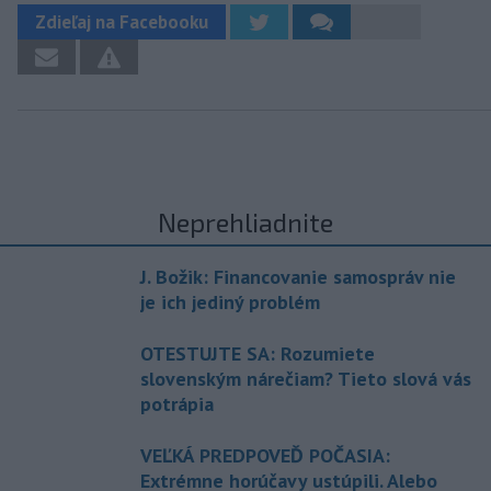
Zdieľaj na Facebooku
Neprehliadnite
J. Božik: Financovanie samospráv nie
je ich jediný problém
OTESTUJTE SA: Rozumiete
slovenským nárečiam? Tieto slová vás
potrápia
VEĽKÁ PREDPOVEĎ POČASIA:
Extrémne horúčavy ustúpili. Alebo