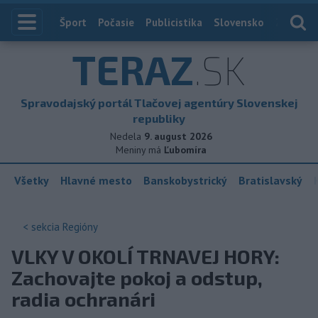
Index
Šport
Počasie
Publicistika
Slovensko
Zahranič
TERAZ
.SK
Spravodajský portál Tlačovej agentúry Slovenskej
republiky
Nedela
9. august 2026
Meniny má
Ľubomíra
Všetky
Hlavné mesto
Banskobystrický
Bratislavský
< sekcia
Regióny
VLKY V OKOLÍ TRNAVEJ HORY:
Zachovajte pokoj a odstup,
radia ochranári