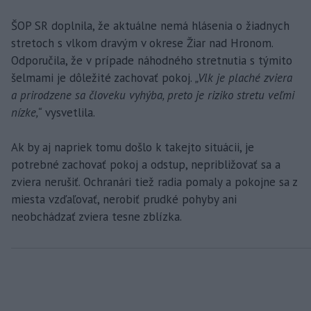
ŠOP SR doplnila, že aktuálne nemá hlásenia o žiadnych
stretoch s vlkom dravým v okrese Žiar nad Hronom.
Odporučila, že v prípade náhodného stretnutia s týmito
šelmami je dôležité zachovať pokoj.
„Vlk je plaché zviera
a prirodzene sa človeku vyhýba, preto je riziko stretu veľmi
nízke,“
vysvetlila.
Ak by aj napriek tomu došlo k takejto situácii, je
potrebné zachovať pokoj a odstup, nepribližovať sa a
zviera nerušiť. Ochranári tiež radia pomaly a pokojne sa z
miesta vzďaľovať, nerobiť prudké pohyby ani
neobchádzať zviera tesne zblízka.