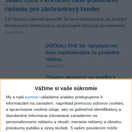
riešenie pre záchrankový tender
Šéf rezortu zároveň potvrdil, že nové klimatizácie, do ktorých
investovalo ministerstvo, sa postupne inštalujú do nemocníc.
dnes 11:58
DOČKALI SME SA: Uplynulá noc
bola najchladnejšia za posledné
týždne
dnes 10:27
Chlapec obvinený zo streľby v
Thajsku sledoval násilný obsah
Vážime si vaše súkromie
online
My a naši
partneri
ukladáme a/alebo pristupujeme k
dnes 12:01
informáciám na zariadení, napríklad pomocou súborov cookies,
Gardy neotvoria Hormuzský
a spracúvame osobné údaje, ako sú jedinečné identifikátory a
prieliv, kým USA neprijmú
štandardné informácie odosielané zariadením na
podmienky Teheránu
personalizovanú reklamu a obsah, meranie reklamy a obsahu,
prieskumy publika a vývoj služieb.
S vaším povolením môže
dnes 12:25