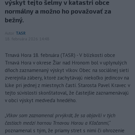
výskyt tejto šelmy v katastri obce
normálny a možno ho považovať za
bežný.
Autor
TASR
18. februára 2026 14:48
Trnavá Hora 18. februára (TASR) - V blízkosti obce
Trnavá Hora v okrese Žiar nad Hronom bol v uplynulých
dňoch zaznamenaný výskyt vlkov. Obec na sociálnej sieti
zverejnila zábery, ktoré zachytávajú niekoľko jedincov na
lúke pri jednej z miestnych častí. Starosta Pavel Kravec v
tejto súvislosti skonštatoval, že častejšie zaznamenávajú
v obci výskyt medveďa hnedého.
„Vlkov som zaznamenal prvýkrát, že sa objavili v tých
častiach medzi hornou Trnavou Horou a Kľačanmi,“
poznamenal s tým, že priamy stret s nimi či ohrozenie