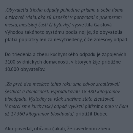
„Obyvatelia triedia odpady pohodlne priamo u seba doma
a zároveň vidia, ako sú úspešní v porovnaní s priemerom
mesta, mestskej časti či bytovky,"
vysvetlila Gaislová.
Výhodou takéhoto systému podľa nej je, že obyvatelia
platia poplatky len za nevytriedený, čiže zmesový odpad.
Do triedenia a zberu kuchynského odpadu je zapojených
3100 svidníckych domácností, v ktorých žije približne
10.000 obyvateľov.
„Za prvé dva mesiace tohto roku sme odvoz zrealizovali
šesťkrát a domácnosti vyprodukovali 18.480 kilogramov
bioodpadu. Výsledky sa však snažíme stále zlepšovať.
V marci sme kuchynský odpad vyviezli päťkrát a bolo v ňom
až 17.360 kilogramov bioodpadu,"
priblížil Dubec.
Ako povedal, občania čakali, že zavedením zberu