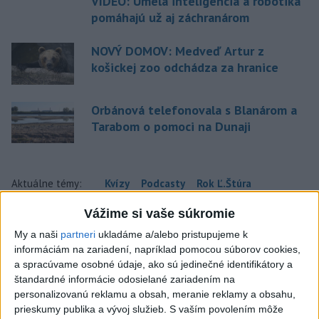
VIDEO: Umelá inteligencia a robotika
pomáhajú už aj záchranárom
NOVÝ DOMOV: Medveď Artur z
košickej zoo odchádza za hranice
Orbánová telefonovala s Blanárom a
Tarabom o pomoci na Dunaji
Aktuálne témy:
Kvízy
Podcasty
Rok Ľ.Štúra
Vážime si vaše súkromie
Turizmus
Cestovanie
Rok dobrovoľníctva
My a naši
partneri
ukladáme a/alebo pristupujeme k
informáciám na zariadení, napríklad pomocou súborov cookies,
Dielo týždňa
Referendum
MS v hokeji
a spracúvame osobné údaje, ako sú jedinečné identifikátory a
štandardné informácie odosielané zariadením na
Komunálne voľby
personalizovanú reklamu a obsah, meranie reklamy a obsahu,
prieskumy publika a vývoj služieb.
S vaším povolením môže