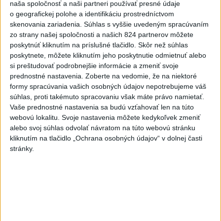
naša spoločnosť a naši partneri používať presné údaje
o geografickej polohe a identifikáciu prostredníctvom
skenovania zariadenia. Súhlas s vyššie uvedeným spracúvaním
zo strany našej spoločnosti a našich 824 partnerov môžete
ČAKAJTE BÚRKY: Vyskytnú sa do polnoci
poskytnúť kliknutím na príslušné tlačidlo. Skôr než súhlas
najmä v týchto častiach
poskytnete, môžete kliknutím jeho poskytnutie odmietnuť alebo
si preštudovať podrobnejšie informácie a zmeniť svoje
Výstrahy pred búrkami ústav vyhlásil v celom Bratislavskom
prednostné nastavenia.
Zoberte na vedomie, že na niektoré
kraji, vo väčšine okresov Trenčianskeho, Trnavského a
formy spracúvania vašich osobných údajov nepotrebujeme váš
Žilinského kraja a v okresoch Snina a Sobrance na východe
súhlas, proti takémuto spracovaniu však máte právo namietať.
krajiny.
Vaše prednostné nastavenia sa budú vzťahovať len na túto
aktualizované
včera 18:54
,
včera 19:09
webovú lokalitu. Svoje nastavenia môžete kedykoľvek zmeniť
alebo svoj súhlas odvolať návratom na túto webovú stránku
Na kúpalisku Diakovce UNIKALA
kliknutím na tlačidlo „Ochrana osobných údajov“ v dolnej časti
stránky.
LÁTKA, osem ľudí skončilo v
nemocnici
aktualizované
včera 18:23
,
včera 21:38
Francúzski vinári sa po
požiaroch obávajú dymovej
príchute vo víne