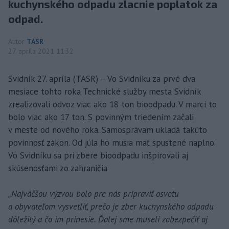
kuchynského odpadu zlacnie poplatok za
odpad.
Autor
TASR
27. apríla 2021 11:32
Svidník 27. apríla (TASR) – Vo Svidníku za prvé dva
mesiace tohto roka Technické služby mesta Svidník
zrealizovali odvoz viac ako 18 ton bioodpadu. V marci to
bolo viac ako 17 ton. S povinným triedením začali
v meste od nového roka. Samosprávam ukladá takúto
povinnosť zákon. Od júla ho musia mať spustené naplno.
Vo Svidníku sa pri zbere bioodpadu inšpirovali aj
skúsenosťami zo zahraničia
„Najväčšou výzvou bolo pre nás pripraviť osvetu
a obyvateľom vysvetliť, prečo je zber kuchynského odpadu
dôležitý a čo im prinesie. Ďalej sme museli zabezpečiť aj