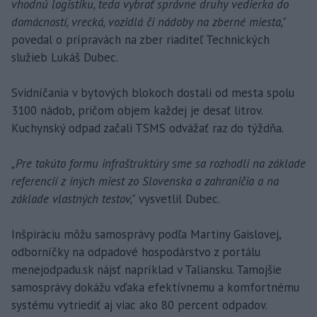
vhodnú logistiku, teda vybrať správne druhy vedierka do
domácností, vrecká, vozidlá či nádoby na zberné miesta,"
povedal o prípravách na zber riaditeľ Technických
služieb Lukáš Dubec.
Svidníčania v bytových blokoch dostali od mesta spolu
3100 nádob, pričom objem každej je desať litrov.
Kuchynský odpad začali TSMS odvážať raz do týždňa.
„Pre takúto formu infraštruktúry sme sa rozhodli na základe
referencií z iných miest zo Slovenska a zahraničia a na
základe vlastných testov,"
vysvetlil Dubec.
Inšpiráciu môžu samosprávy podľa Martiny Gaislovej,
odborníčky na odpadové hospodárstvo z portálu
menejodpadu.sk nájsť napríklad v Taliansku. Tamojšie
samosprávy dokážu vďaka efektívnemu a komfortnému
systému vytriediť aj viac ako 80 percent odpadov.