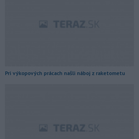
Pri výkopových prácach našli náboj z raketometu