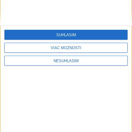
ŽSK: VšZP znevýhodnila krajské nemocnice v porovnaní so
súkromnými
Obnovu posledného úseku cesty na Kráľovu hoľu majú
ukončiť v auguste
SÚHLASÍM
VIAC MOŽNOSTÍ
NESÚHLASÍM
Neprehliadnite
TEPLOTNÝ REKORD NA SLOVENSKU:
Padol v Kamenici nad Hronom
Filip Kuffa tvrdí, že eurokomisia mu
dala za pravdu pri zonácii
Pri horúčavách myslite aj na zvieratá.