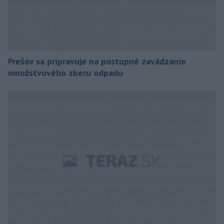
Prešov sa pripravuje na postupné zavádzanie
množstvového zberu odpadu