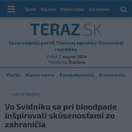
Index
Šport
Počasie
Publicistika
Slovensko
Zahranič
TERAZ
.SK
Spravodajský portál Tlačovej agentúry Slovenskej
republiky
Piatok
7. august 2026
Meniny má
Štefánia
Všetky
Hlavné mesto
Banskobystrický
Bratislavský
< sekcia
Regióny
Vo Svidníku sa pri bioodpade
inšpirovali skúsenosťami zo
zahraničia