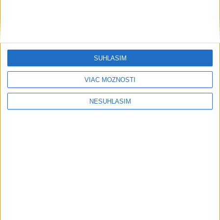
....
SÚHLASÍM
VIAC MOŽNOSTÍ
NESÚHLASÍM
....