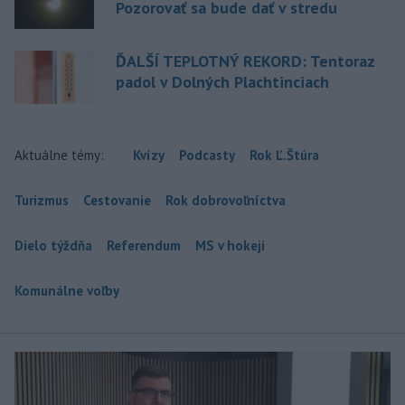
Pozorovať sa bude dať v stredu
ĎALŠÍ TEPLOTNÝ REKORD: Tentoraz
padol v Dolných Plachtinciach
Aktuálne témy:
Kvízy
Podcasty
Rok Ľ.Štúra
Turizmus
Cestovanie
Rok dobrovoľníctva
Dielo týždňa
Referendum
MS v hokeji
Komunálne voľby