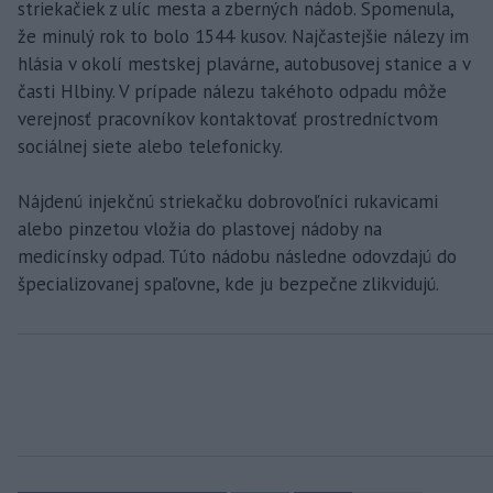
striekačiek z ulíc mesta a zberných nádob. Spomenula,
že minulý rok to bolo 1544 kusov. Najčastejšie nálezy im
hlásia v okolí mestskej plavárne, autobusovej stanice a v
časti Hlbiny. V prípade nálezu takéhoto odpadu môže
verejnosť pracovníkov kontaktovať prostredníctvom
sociálnej siete alebo telefonicky.
Nájdenú injekčnú striekačku dobrovoľníci rukavicami
alebo pinzetou vložia do plastovej nádoby na
medicínsky odpad. Túto nádobu následne odovzdajú do
špecializovanej spaľovne, kde ju bezpečne zlikvidujú.