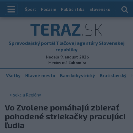
Index
Šport
Počasie
Publicistika
Slovensko
Zahranič
TERAZ
.SK
Spravodajský portál Tlačovej agentúry Slovenskej
republiky
Nedela
9. august 2026
Meniny má
Ľubomíra
Všetky
Hlavné mesto
Banskobystrický
Bratislavský
< sekcia
Regióny
Vo Zvolene pomáhajú zbierať
pohodené striekačky pracujúci
ľudia