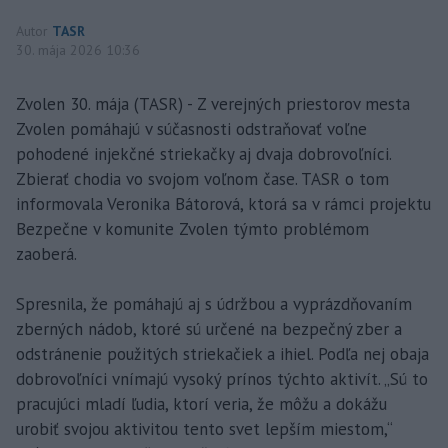
Autor
TASR
30. mája 2026 10:36
Zvolen 30. mája (TASR) - Z verejných priestorov mesta
Zvolen pomáhajú v súčasnosti odstraňovať voľne
pohodené injekčné striekačky aj dvaja dobrovoľníci.
Zbierať chodia vo svojom voľnom čase. TASR o tom
informovala Veronika Bátorová, ktorá sa v rámci projektu
Bezpečne v komunite Zvolen týmto problémom
zaoberá.
Spresnila, že pomáhajú aj s údržbou a vyprázdňovaním
zberných nádob, ktoré sú určené na bezpečný zber a
odstránenie použitých striekačiek a ihiel. Podľa nej obaja
dobrovoľníci vnímajú vysoký prínos týchto aktivít. „Sú to
pracujúci mladí ľudia, ktorí veria, že môžu a dokážu
urobiť svojou aktivitou tento svet lepším miestom,“