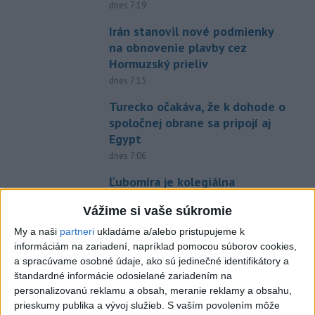
dnes 7:19
Irán stanovil nové podmienky
na obnovenie plavby cez
Hormuzský prieliv
dnes 7:15
Turecko očakáva, že k dohode o
spoločnej obrane sa pripojí aj
Egypt
dnes 7:06
Ľubomíra je kolegiálna
dnes 6:45
Vážime si vaše súkromie
FIFA odsúdila kontroverzné
My a naši
partneri
ukladáme a/alebo pristupujeme k
informácie ohľadom prezidenta
informáciám na zariadení, napríklad pomocou súborov cookies,
Infantina
a spracúvame osobné údaje, ako sú jedinečné identifikátory a
dnes 7:10
štandardné informácie odosielané zariadením na
personalizovanú reklamu a obsah, meranie reklamy a obsahu,
Práve teraz
prieskumy publika a vývoj služieb.
S vaším povolením môže