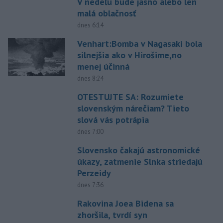
V nedeľu bude jasno alebo len
malá oblačnosť
dnes 6:14
Venhart:Bomba v Nagasaki bola
silnejšia ako v Hirošime,no
menej účinná
dnes 8:24
OTESTUJTE SA: Rozumiete
slovenským nárečiam? Tieto
slová vás potrápia
dnes 7:00
Slovensko čakajú astronomické
úkazy, zatmenie Slnka striedajú
Perzeidy
dnes 7:36
Rakovina Joea Bidena sa
zhoršila, tvrdí syn