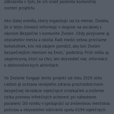
zdôraznila s tým, že ich účasť posilnila komunitný
rozmer projektu.
Ako ďalej uviedla, zbery organizujú raz za mesiac. Dodala,
že o tejto činnosti informujú v skupine na sociálnej s
názvom Bezpečne v komunite Zvolen. „Vždy pozývame aj
obyvateľov mesta a okolia. Radi medzi sebou privítame
kohokoľvek, kto má záujem pomôcť, aby bol Zvolen
bezpečnejším mestom na život,“ podotkla. Prísť môžu aj
záujemcovia, ktorí sa chcú len dozvedieť viac informácií
o dobrovoľníckych aktivitách.
Vo Zvolene funguje tento projekt od roku 2019. Jeho
cieľom je ochrana verejného zdravia prostredníctvom
bezpečnej likvidácie injekčných striekačiek a zníženie
rizika prenosu infekčných ochorení pri náhodnom
poranení. Od vzniku v spolupráci so zvolenskou mestskou
políciou a obyvateľmi odstránili spolu 6194 injekčných