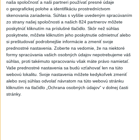
naša spoločnosť a naši partneri používať presné údaje
-
Pri výbuchu jadrovej bomby v japonskom meste Nagasaki
08:19
o geografickej polohe a identifikáciu prostredníctvom
9. augusta 1945
zomrelo bezprostredne približne 39.000 ľudí, do
skenovania zariadenia. Súhlas s vyššie uvedeným spracúvaním
konca roka potom podľa odhadov až okolo 60.000-80.000. V
zo strany našej spoločnosti a našich 824 partnerov môžete
rozhovore pri príležitosti 81. výročia tejto udalosti to uviedol jadrový
poskytnúť kliknutím na príslušné tlačidlo. Skôr než súhlas
fyzik Venhart.
poskytnete, môžete kliknutím jeho poskytnutie odmietnuť alebo
si preštudovať podrobnejšie informácie a zmeniť svoje
Viac
prednostné nastavenia.
Zoberte na vedomie, že na niektoré
Videá a prenosy TASR TV
formy spracúvania vašich osobných údajov nepotrebujeme váš
súhlas, proti takémuto spracovaniu však máte právo namietať.
Deväť Slovákov zabojuje na ME v Paríži
Vaše prednostné nastavenia sa budú vzťahovať len na túto
o čo najlepšie výsledky
webovú lokalitu. Svoje nastavenia môžete kedykoľvek zmeniť
alebo svoj súhlas odvolať návratom na túto webovú stránku
kliknutím na tlačidlo „Ochrana osobných údajov“ v dolnej časti
Viac
stránky.
Najčítanejšie
6h
24h
7d
DRÁMA V PARLAMENTE: Poslankyňa
1
hádzala do premiéra vajíčka