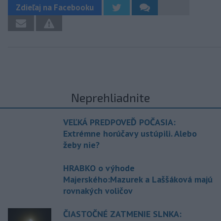
Zdieľaj na Facebooku
Neprehliadnite
VEĽKÁ PREDPOVEĎ POČASIA:
Extrémne horúčavy ustúpili. Alebo
žeby nie?
HRABKO o výhode
Majerského:Mazurek a Laššáková majú
rovnakých voličov
ČIASTOČNÉ ZATMENIE SLNKA: