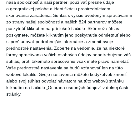
o čo najlepšie výsledky
naša spoločnosť a naši partneri používať presné údaje
o geografickej polohe a identifikáciu prostredníctvom
skenovania zariadenia. Súhlas s vyššie uvedeným spracúvaním
zo strany našej spoločnosti a našich 824 partnerov môžete
Viac
poskytnúť kliknutím na príslušné tlačidlo. Skôr než súhlas
Najčítanejšie
poskytnete, môžete kliknutím jeho poskytnutie odmietnuť alebo
si preštudovať podrobnejšie informácie a zmeniť svoje
6h
24h
7d
prednostné nastavenia.
Zoberte na vedomie, že na niektoré
formy spracúvania vašich osobných údajov nepotrebujeme váš
ÚPLNÉ ZATMENIE SLNKA: Časť Európy
1
súhlas, proti takémuto spracovaniu však máte právo namietať.
Vaše prednostné nastavenia sa budú vzťahovať len na túto
zahalí tma, hrozia dôsledky
webovú lokalitu. Svoje nastavenia môžete kedykoľvek zmeniť
alebo svoj súhlas odvolať návratom na túto webovú stránku
2
Kruhová križovatka v Poprade v smere z Hozelca bude
kliknutím na tlačidlo „Ochrana osobných údajov“ v dolnej časti
hotová budúci rok
stránky.
3
Prešovský kraj vyzýva k využitiu bezplatného parkoviska v
Tatrách
4
ČAKAJTE BÚRKY: Vyskytnú sa do polnoci najmä v týchto
častiach