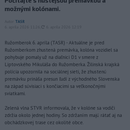
Počítajte s hustejšou premávkou a
možnými kolónami.
Autor
TASR
aktualizované
6. apríla 2026 11:26
,
6. apríla 2026 12:19
Ružomberok 6. apríla (TASR) - Aktuálne je pred
Ružomberkom zhustená premávka, kolóna vozidiel sa
pohybuje pomaly už na diaľnici D1 v smere z
Liptovského Mikuláša do Ružomberka. Žilinská krajská
polícia upozornila na sociálnej sieti, že zhustenú
premávku prináša presun ľudí z východného Slovenska
na západ súvisiaci s končiacimi sa veľkonočnými
sviatkami.
Zelená vlna STVR informovala, že v kolóne sa vodiči
zdržia okolo jednej hodiny. So zdržaním majú rátať aj na
obchádzkovej trase cez okolité obce.