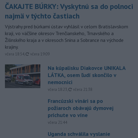
ČAKAJTE BÚRKY: Vyskytnú sa do polnoci
najmä v týchto častiach
Výstrahy pred búrkami ústav vyhlásil v celom Bratislavskom
kraji, vo väčšine okresov Trenčianskeho, Trnavského a
Žilinského kraja a v okresoch Snina a Sobrance na východe
krajiny.
aktualizované
včera 18:54
,
včera 19:09
Na kúpalisku Diakovce UNIKALA
LÁTKA, osem ľudí skončilo v
nemocnici
aktualizované
včera 18:23
,
včera 21:38
Francúzski vinári sa po
požiaroch obávajú dymovej
príchute vo víne
včera 21:44
Uganda schválila vyslanie