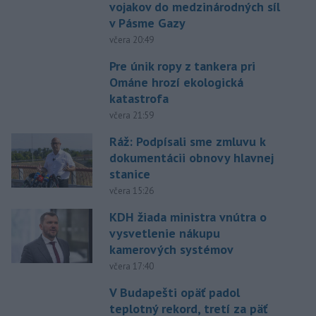
vojakov do medzinárodných síl
v Pásme Gazy
včera 20:49
Pre únik ropy z tankera pri
Ománe hrozí ekologická
katastrofa
včera 21:59
Ráž: Podpísali sme zmluvu k
dokumentácii obnovy hlavnej
stanice
včera 15:26
KDH žiada ministra vnútra o
vysvetlenie nákupu
kamerových systémov
včera 17:40
V Budapešti opäť padol
teplotný rekord, tretí za päť