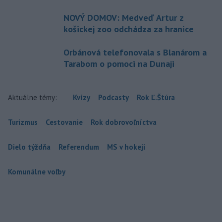
NOVÝ DOMOV: Medveď Artur z
košickej zoo odchádza za hranice
Orbánová telefonovala s Blanárom a
Tarabom o pomoci na Dunaji
Aktuálne témy:
Kvízy
Podcasty
Rok Ľ.Štúra
Turizmus
Cestovanie
Rok dobrovoľníctva
Dielo týždňa
Referendum
MS v hokeji
Komunálne voľby