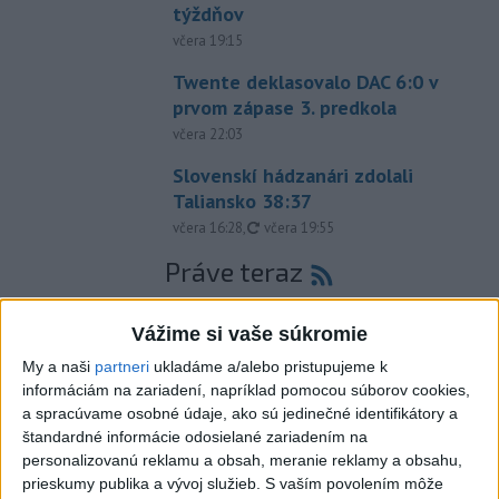
týždňov
včera 19:15
Twente deklasovalo DAC 6:0 v
prvom zápase 3. predkola
včera 22:03
Slovenskí hádzanári zdolali
Taliansko 38:37
aktualizované
včera 16:28
,
včera 19:55
Práve teraz
-
Pri pobreží Ománu hrozí ekologická katastrofa pre únik
21:58
čoraz
väčšieho množstva ropy z tankera, ktorý narazil na plytčinu v
Vážime si vaše súkromie
blízkosti prírodnej rezervácie.
My a naši
partneri
ukladáme a/alebo pristupujeme k
informáciám na zariadení, napríklad pomocou súborov cookies,
Viac
a spracúvame osobné údaje, ako sú jedinečné identifikátory a
Videá a prenosy TASR TV
štandardné informácie odosielané zariadením na
personalizovanú reklamu a obsah, meranie reklamy a obsahu,
Deväť Slovákov zabojuje na ME v Paríži
prieskumy publika a vývoj služieb.
S vaším povolením môže