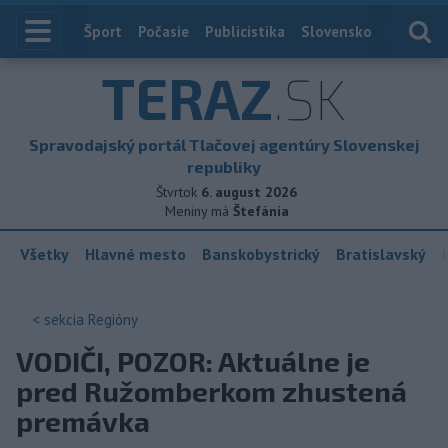
Index
Šport
Počasie
Publicistika
Slovensko
Zahranič
TERAZ
.SK
Spravodajský portál Tlačovej agentúry Slovenskej
republiky
Štvrtok
6. august 2026
Meniny má
Štefánia
Všetky
Hlavné mesto
Banskobystrický
Bratislavský
< sekcia
Regióny
VODIČI, POZOR: Aktuálne je
pred Ružomberkom zhustená
premávka