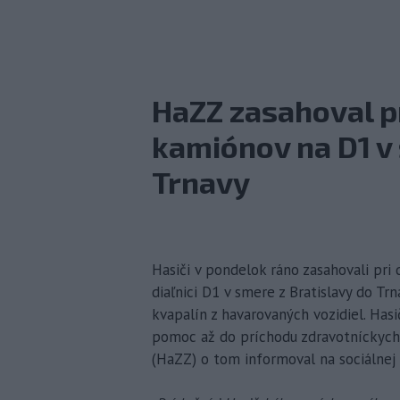
HaZZ zasahoval p
kamiónov na D1 v 
Trnavy
Hasiči v pondelok ráno zasahovali pri
diaľnici D1 v smere z Bratislavy do T
kvapalín z havarovaných vozidiel. Has
pomoc až do príchodu zdravotníckych 
(HaZZ) o tom informoval na sociálnej s