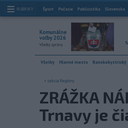
RUBRIKY
Index
Šport
Počasie
Publicistika
Slovensko
Komunálne
voľby 2026
S
Všetky správy
Všetky
Hlavné mesto
Banskobystrický
< sekcia
Regióny
ZRÁŽKA NÁK
Trnavy je č