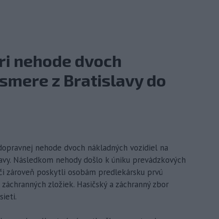
ri nehode dvoch
smere z Bratislavy do
 dopravnej nehode dvoch nákladných vozidiel na
rnavy. Následkom nehody došlo k úniku prevádzkových
iči zároveň poskytli osobám predlekársku prvú
záchranných zložiek. Hasičský a záchranný zbor
ieti.