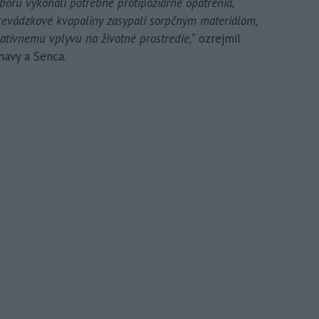
boru vykonali potrebné protipožiarne opatrenia,
revádzkové kvapaliny zasypali sorpčným materiálom,
gatívnemu vplyvu na životné prostredie,“
ozrejmil
navy a Senca.