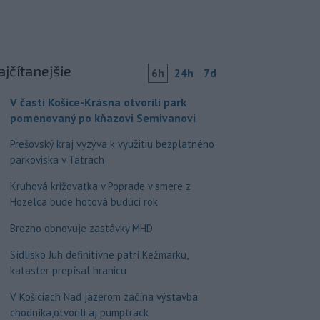
ajčítanejšie
6h
24h
7d
V časti Košice-Krásna otvorili park
pomenovaný po kňazovi Semivanovi
Prešovský kraj vyzýva k využitiu bezplatného
parkoviska v Tatrách
Kruhová križovatka v Poprade v smere z
Hozelca bude hotová budúci rok
Brezno obnovuje zastávky MHD
Sídlisko Juh definitívne patrí Kežmarku,
kataster prepísal hranicu
V Košiciach Nad jazerom začína výstavba
chodníka,otvorili aj pumptrack