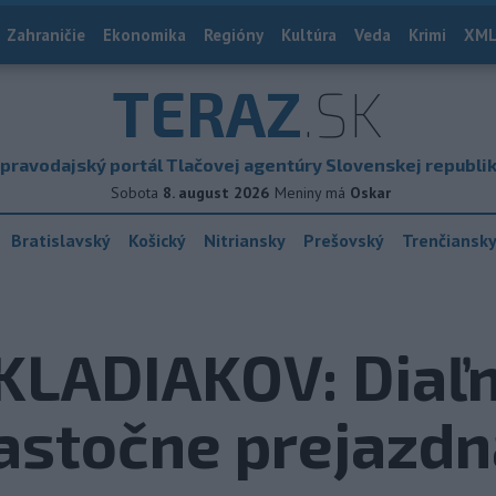
Zahraničie
Ekonomika
Regióny
Kultúra
Veda
Krimi
XML
TERAZ
.SK
pravodajský portál Tlačovej agentúry Slovenskej republi
Sobota
8. august 2026
Meniny má
Oskar
Bratislavský
Košický
Nitriansky
Prešovský
Trenčiansk
LADIAKOV: Diaľn
iastočne prejazd