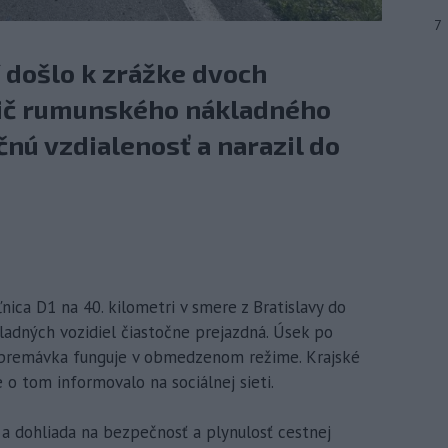
7
í došlo k zrážke dvoch
dič rumunského nákladného
nú vzdialenosť a narazil do
ľnica D1 na 40. kilometri v smere z Bratislavy do
ladných vozidiel čiastočne prejazdná. Úsek po
ti premávka funguje v obmedzenom režime. Krajské
e o tom informovalo na sociálnej sieti.
 a dohliada na bezpečnosť a plynulosť cestnej