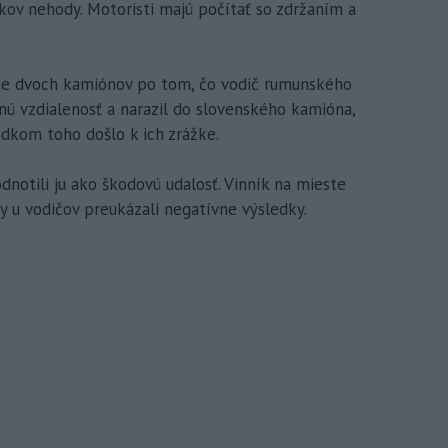
ov nehody. Motoristi majú počítať so zdržaním a
ážke dvoch kamiónov po tom, čo vodič rumunského
ú vzdialenosť a narazil do slovenského kamióna,
edkom toho došlo k ich zrážke.
dnotili ju ako škodovú udalosť. Vinník na mieste
 u vodičov preukázali negatívne výsledky.