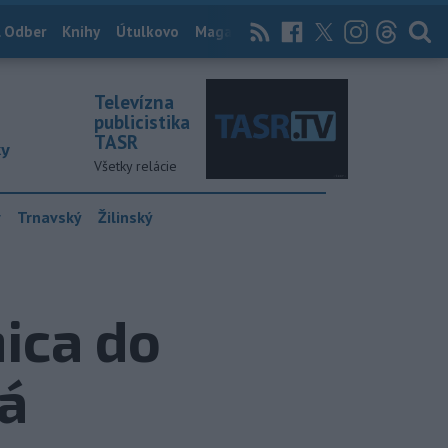
 Odber
Knihy
Útulkovo
Magazín
News Now
Archív
TASR
Televízna
publicistika
TASR
ky
Všetky relácie
y
Trnavský
Žilinský
ica do
ná