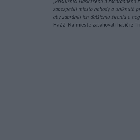
„Príslušníci Hasičského a záchranného z
zabezpečili miesto nehody a uniknuté p
aby zabránili ich ďalšiemu šíreniu a ne
HaZZ. Na mieste zasahovali hasiči z Tr