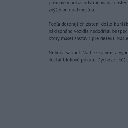
premávky počas odstraňovania následk
zvýšenou opatrnosťou.
Podľa doterajších zistení došlo k zr
nákladného vozidla nedodržal bezpečn
ktorý musel zastaviť pre defekt. Násl
Nehoda sa zaobišla bez zranení a vyho
dostal blokovú pokutu. Dychové skúšky