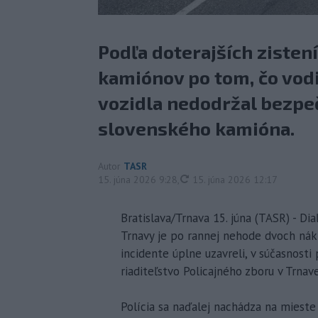
Podľa doterajších zisten
kamiónov po tom, čo vo
vozidla nedodržal bezpeč
slovenského kamióna.
Autor
TASR
aktualizované
15. júna 2026 9:28
,
15. júna 2026 12:17
Bratislava/Trnava 15. júna (TASR) - Dia
Trnavy je po rannej nehode dvoch nák
incidente úplne uzavreli, v súčasnos
riaditeľstvo Policajného zboru v Trnav
Polícia sa naďalej nachádza na mieste