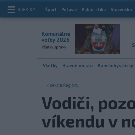
RUBRIKY
Index
Šport
Počasie
Publicistika
Slovensko
Komunálne
voľby 2026
S
Všetky správy
Všetky
Hlavné mesto
Banskobystrický
< sekcia
Regióny
Vodiči, poz
víkendu v n