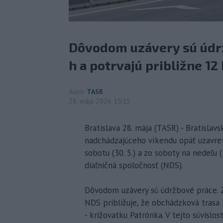
Dôvodom uzávery sú údrž
h a potrvajú približne 12
Autor
TASR
28. mája 2026 15:15
Bratislava 28. mája (TASR) - Bratislavs
nadchádzajúceho víkendu opäť uzavretý
sobotu (30. 5.) a zo soboty na nedeľu
diaľničná spoločnosť (NDS).
Dôvodom uzávery sú údržbové práce. Za
NDS približuje, že obchádzková tras
- križovatku Patrónka. V tejto súvislo