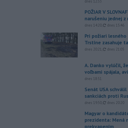
dnes 12:33
POŽIAR V SLOVNAFT
narušeniu jednej z 
aktualizovan
dnes 14:20
,
dnes 15:46
Pri požiari lesného
Trstíne zasahuje t
aktualizovan
dnes 20:21
,
dnes 21:05
A. Danko vylúčil, ž
voľbami spájala, a
dnes 18:51
Senát USA schválil
sankciách proti Ru
aktualizovan
dnes 19:50
,
dnes 20:20
Magyar o kandidát
prezidenta: Mená 
prekvapením