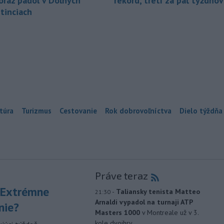
oraz padol v Dolných
rekord, tretí za päť týždňov
tinciach
túra
Turizmus
Cestovanie
Rok dobrovoľníctva
Dielo týždňa
Práve teraz
 Extrémne
-
Taliansky tenista Matteo
21:30
Arnaldi vypadol na turnaji ATP
nie?
Masters 1000
v Montreale už v 3.
kole dvojhry.