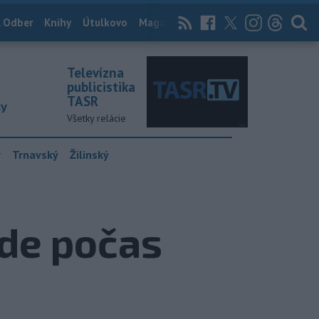
 Odber
Knihy
Útulkovo
Magazín
News Now
Archív
TASR
Televízna
publicistika
TASR
ky
Všetky relácie
y
Trnavský
Žilinský
ude počas