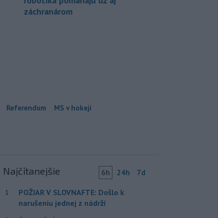
robotika pomáhajú už aj
záchranárom
Referendum
MS v hokeji
Najčítanejšie
6h
24h
7d
POŽIAR V SLOVNAFTE: Došlo k
1
narušeniu jednej z nádrží