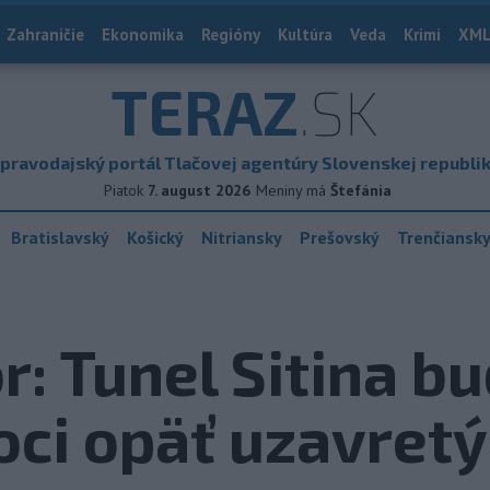
Zahraničie
Ekonomika
Regióny
Kultúra
Veda
Krimi
XML
TERAZ
.SK
pravodajský portál Tlačovej agentúry Slovenskej republi
Piatok
7. august 2026
Meniny má
Štefánia
Bratislavský
Košický
Nitriansky
Prešovský
Trenčiansk
or: Tunel Sitina b
oci opäť uzavretý