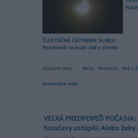
Tent
Plach
ČIASTOČNÉ ZATMENIE SLNKA:
Pozorovať sa bude dať v stredu
Aktuálne témy:
Kvízy
Podcasty
Rok Ľ.Š
Komunálne voľby
VEĽKÁ PREDPOVEĎ POČASIA:
horúčavy ustúpili. Alebo žeby 