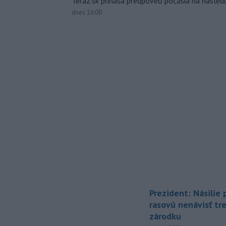
Teraz.sk prináša predpoveď počasia na nasledu
dnes 16:00
Prezident: Násilie
rasovú nenávisť tr
zárodku