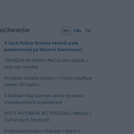
ajčítanejšie
6h
24h
7d
V časti Košice-Krásna otvorili park
pomenovaný po kňazovi Semivanovi
TRAGÉDIA NA DUNAJI: Muž sa išiel okúpať, z
vody viac nevyšiel
Pri požiari lesného porastu v Trstíne zasahuje
takmer 50 hasičov
V Košiciach Nad jazerom začína výstavba
chodníka,otvorili aj pumptrack
OPITÝ MOTORKÁR BEZ VODIČÁKU: Nehoda v
Turčianskych Tepliciach
Kruhová križovatka v Poprade v smere z