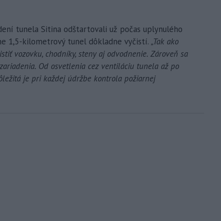
dení tunela Sitina odštartovali už počas uplynulého
ne 1,5-kilometrový tunel dôkladne vyčistí.
„Tak ako
stiť vozovku, chodníky, steny aj odvodnenie. Zároveň sa
 zariadenia. Od osvetlenia cez ventiláciu tunela až po
ležitá je pri každej údržbe kontrola požiarnej