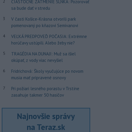
2
ČIASTOČNÉ ZATMENIE SLNKA: Pozorovať
sa bude dať v stredu
3
V časti Košice-Krásna otvorili park
pomenovaný po kňazovi Semivanovi
4
VEĽKÁ PREDPOVEĎ POČASIA: Extrémne
horúčavy ustúpili. Alebo žeby nie?
5
TRAGÉDIA NA DUNAJI: Muž sa išiel
okúpať, z vody viac nevyšiel
6
Fridrichová: Školy vyučujúce po novom
musia mať pripravené osnovy
7
Pri požiari lesného porastu v Trstíne
zasahuje takmer 50 hasičov
Najnovšie správy
na Teraz.sk