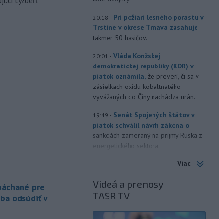
júci týždeň.
-
Pri požiari lesného porastu v
20:18
Trstíne v okrese Trnava zasahuje
takmer 50 hasičov.
-
Vláda Konžskej
20:01
demokratickej republiky (KDR) v
piatok oznámila,
že preverí, či sa v
zásielkach oxidu kobaltnatého
vyvážaných do Číny nachádza urán.
-
Senát Spojených štátov v
19:49
piatok schválil návrh zákona o
sankciách zameraný na príjmy Ruska z
energetického sektora.
Viac
-
Slovenská polícia prispela k
16:08
objasneniu prípadu prevádzačstva,
Videá a prenosy
ktorý sa podarilo ukončiť
 páchané pre
TASR TV
právoplatným odsúdením páchateľa v
eba odsúdiť v
Maďarsku.