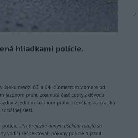
7
ená hliadkami polície.
 v úseku medzi 63. a 64. kilometrom v smere od
om jazdnom pruhu zosunutá časť cesty z dôvodu
jazdný v jednom jazdnom pruhu. Trenčianska krajská
sociálnej sieti.
polície. „
Pri prejazde daným úsekom rátajte so
 aby vodiči rešpektovali pokyny polície a jazdili