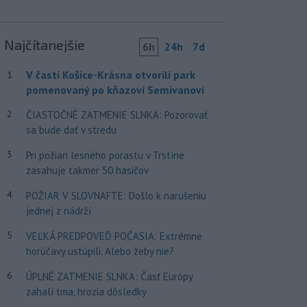
Najčítanejšie
6h
24h
7d
V časti Košice-Krásna otvorili park
1
pomenovaný po kňazovi Semivanovi
2
ČIASTOČNÉ ZATMENIE SLNKA: Pozorovať
sa bude dať v stredu
3
Pri požiari lesného porastu v Trstíne
zasahuje takmer 50 hasičov
4
POŽIAR V SLOVNAFTE: Došlo k narušeniu
jednej z nádrží
5
VEĽKÁ PREDPOVEĎ POČASIA: Extrémne
horúčavy ustúpili. Alebo žeby nie?
6
ÚPLNÉ ZATMENIE SLNKA: Časť Európy
zahalí tma, hrozia dôsledky