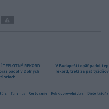
Í TEPLOTNÝ REKORD:
V Budapešti opäť padol tep
oraz padol v Dolných
rekord, tretí za päť týždňov
tinciach
túra
Turizmus
Cestovanie
Rok dobrovoľníctva
Dielo týždňa