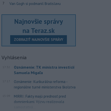
7
Van Gogh si podmanil Bratislavu
Najnovšie správy
na Teraz.sk
ZOBRAZIŤ NAJNOVŠIE SPRÁVY
Vyhlásenia
Oznámenie: TK ministra investícií
17:32
Samuela Migaľa
17:17
Oznámenie: Kurikurálna reforma -
regionálne turné ministerstva školstva
15:09
MIRRI: Fakty majú prednosť pred
domnienkami. Výzvu realizovala
samostatná...