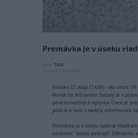
Premávka je v úseku riad
Autor
TASR
17. mája 2026 10:19
Nováky 17. mája (TASR) - Na ceste I/9
Novák na Nitrianske Sučany je v prav
poveternostných vplyvov. Úsek je pre
polícia o tom v nedeľu informovala na 
Premávka je v úseku riadená hliadkami 
zdržaním,
“ dodali policajti. Zdôraznili,