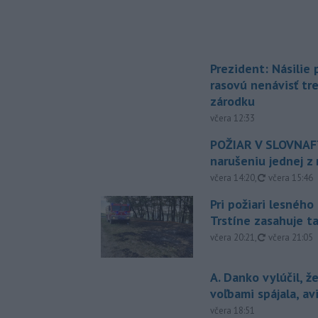
Prezident: Násilie
rasovú nenávisť tr
zárodku
včera 12:33
POŽIAR V SLOVNAFT
narušeniu jednej z 
aktualizovan
včera 14:20
,
včera 15:46
Pri požiari lesného
Trstíne zasahuje t
aktualizovan
včera 20:21
,
včera 21:05
A. Danko vylúčil, ž
voľbami spájala, a
včera 18:51