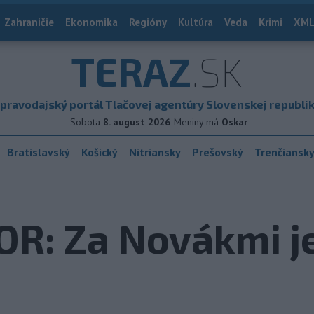
Zahraničie
Ekonomika
Regióny
Kultúra
Veda
Krimi
XML
TERAZ
.SK
pravodajský portál Tlačovej agentúry Slovenskej republi
Sobota
8. august 2026
Meniny má
Oskar
Bratislavský
Košický
Nitriansky
Prešovský
Trenčiansk
OR: Za Novákmi j