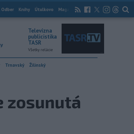
 Odber
Knihy
Útulkovo
Magazín
News Now
Archív
TASR
Televízna
publicistika
TASR
ky
Všetky relácie
y
Trnavský
Žilinský
e zosunutá