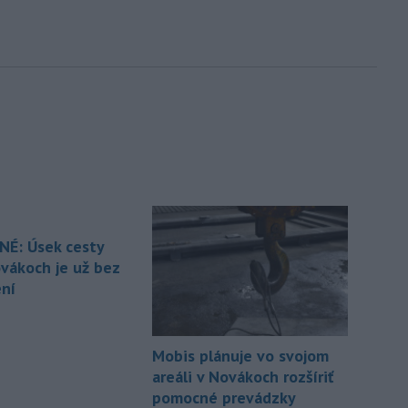
É: Úsek cesty
ovákoch je už bez
ní
Mobis plánuje vo svojom
areáli v Novákoch rozšíriť
pomocné prevádzky