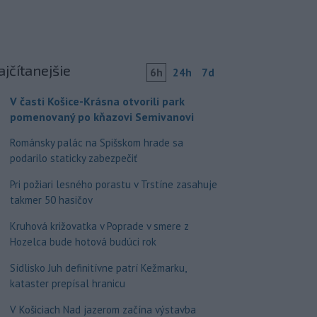
ajčítanejšie
6h
24h
7d
V časti Košice-Krásna otvorili park
pomenovaný po kňazovi Semivanovi
Románsky palác na Spišskom hrade sa
podarilo staticky zabezpečiť
Pri požiari lesného porastu v Trstíne zasahuje
takmer 50 hasičov
Kruhová križovatka v Poprade v smere z
Hozelca bude hotová budúci rok
Sídlisko Juh definitívne patrí Kežmarku,
kataster prepísal hranicu
V Košiciach Nad jazerom začína výstavba