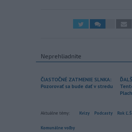
Neprehliadnite
ČIASTOČNÉ ZATMENIE SLNKA:
ĎALŠ
Pozorovať sa bude dať v stredu
Tent
Plach
Aktuálne témy:
Kvízy
Podcasty
Rok Ľ.Š
Komunálne voľby