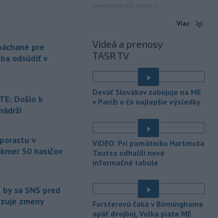
energetického sektora.
Viac
-
Slovenská polícia prispela k
16:08
objasneniu prípadu prevádzačstva,
Videá a prenosy
ktorý sa podarilo ukončiť
 páchané pre
TASR TV
právoplatným odsúdením páchateľa v
eba odsúdiť v
Maďarsku.
-
Piatkový požiar v
15:21
Deväť Slovákov zabojuje na ME
bratislavskej rafinérii Slovnaft je
E: Došlo k
v Paríži o čo najlepšie výsledky
pod kontrolou.
Príčina jeho vzniku
nádrží
bude predmetom vyšetrovania. Pre
é
TASR to potvrdil hovorca rafinérie
Anton Molnár.
 porastu v
VIDEO: Pri pamätníku Hartmuta
akmer 50 hasičov
-
Ministerstvo kultúry (MK) SR
Tautza odhalili nové
15:17
upraví verziu opatrenia o
informačné tabule
é
podrobnostiach poskytovania dotácií v
pôsobnosti rezortu.
e by sa SNS pred
vizuje zmeny
-
V bratislavskej rafinérii
14:17
Forsterovú čaká v Birminghame
Slovnaft horí uskladnený ropný
opäť dvojboj, Volka piate ME