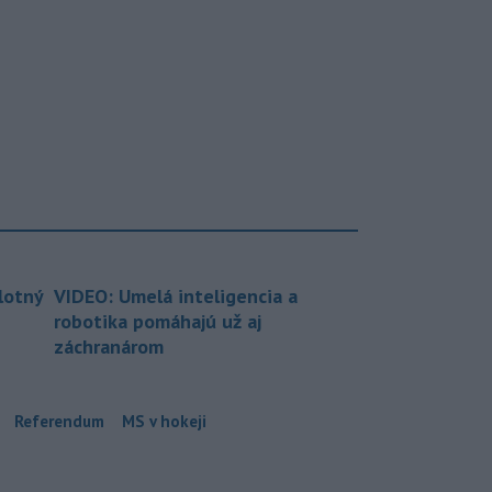
lotný
VIDEO: Umelá inteligencia a
robotika pomáhajú už aj
záchranárom
Referendum
MS v hokeji