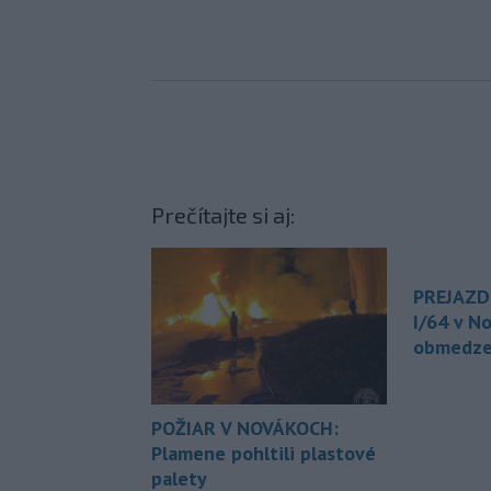
Prečítajte si aj:
PREJAZDN
I/64 v N
obmedze
POŽIAR V NOVÁKOCH:
Plamene pohltili plastové
palety