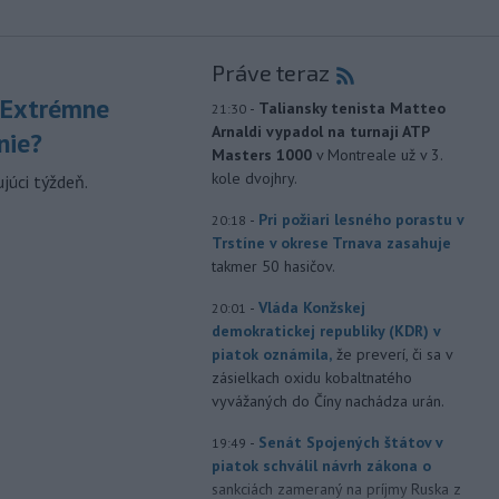
Práve teraz
 Extrémne
-
Taliansky tenista Matteo
21:30
Arnaldi vypadol na turnaji ATP
nie?
Masters 1000
v Montreale už v 3.
kole dvojhry.
júci týždeň.
-
Pri požiari lesného porastu v
20:18
Trstíne v okrese Trnava zasahuje
takmer 50 hasičov.
-
Vláda Konžskej
20:01
demokratickej republiky (KDR) v
piatok oznámila,
že preverí, či sa v
zásielkach oxidu kobaltnatého
vyvážaných do Číny nachádza urán.
-
Senát Spojených štátov v
19:49
piatok schválil návrh zákona o
sankciách zameraný na príjmy Ruska z