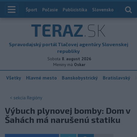
Index
Šport
Počasie
Publicistika
Slovensko
Zahranič
TERAZ
.SK
Spravodajský portál Tlačovej agentúry Slovenskej
republiky
Sobota
8. august 2026
Meniny má
Oskar
Všetky
Hlavné mesto
Banskobystrický
Bratislavský
< sekcia
Regióny
Výbuch plynovej bomby: Dom v
Šahách má narušenú statiku