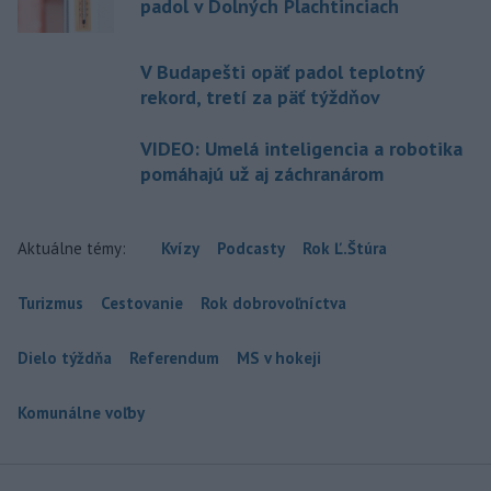
padol v Dolných Plachtinciach
V Budapešti opäť padol teplotný
rekord, tretí za päť týždňov
VIDEO: Umelá inteligencia a robotika
pomáhajú už aj záchranárom
Aktuálne témy:
Kvízy
Podcasty
Rok Ľ.Štúra
Turizmus
Cestovanie
Rok dobrovoľníctva
Dielo týždňa
Referendum
MS v hokeji
Komunálne voľby