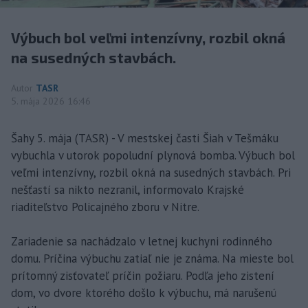
Výbuch bol veľmi intenzívny, rozbil okná
na susedných stavbách.
Autor
TASR
5. mája 2026 16:46
Šahy 5. mája (TASR) - V mestskej časti Šiah v Tešmáku
vybuchla v utorok popoludní plynová bomba. Výbuch bol
veľmi intenzívny, rozbil okná na susedných stavbách. Pri
nešťastí sa nikto nezranil, informovalo Krajské
riaditeľstvo Policajného zboru v Nitre.
Zariadenie sa nachádzalo v letnej kuchyni rodinného
domu. Príčina výbuchu zatiaľ nie je známa. Na mieste bol
prítomný zisťovateľ príčin požiaru. Podľa jeho zistení
dom, vo dvore ktorého došlo k výbuchu, má narušenú