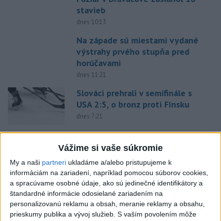
stavieb
dnes 10:13
Na západe sú miestami vydané
výstrahy prvého stupňa pred
horúčavami
dnes 11:21
Slováci prehrali v semifinále s
USA 2:5, o bronz proti Fínsku
dnes 7:21
Práve teraz
Vážime si vaše súkromie
-
V niektorých okresoch na západnom Slovensku platia v
11:19
My a naši
partneri
ukladáme a/alebo pristupujeme k
sobotu popoludní
výstrahy prvého stupňa pred vysokými teplotami.
informáciám na zariadení, napríklad pomocou súborov cookies,
Slovenský hydrometeorologický ústav (SHMÚ) o tom informuje na
a spracúvame osobné údaje, ako sú jedinečné identifikátory a
webe.
štandardné informácie odosielané zariadením na
personalizovanú reklamu a obsah, meranie reklamy a obsahu,
Viac
prieskumy publika a vývoj služieb.
S vaším povolením môže