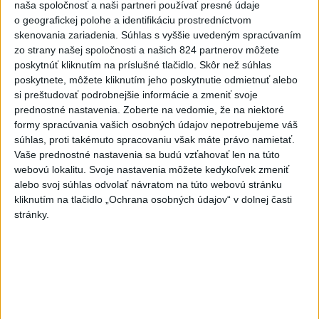
Videá a prenosy TASR TV
naša spoločnosť a naši partneri používať presné údaje
o geografickej polohe a identifikáciu prostredníctvom
Deväť Slovákov zabojuje na ME v Paríži
skenovania zariadenia. Súhlas s vyššie uvedeným spracúvaním
o čo najlepšie výsledky
zo strany našej spoločnosti a našich 824 partnerov môžete
poskytnúť kliknutím na príslušné tlačidlo. Skôr než súhlas
poskytnete, môžete kliknutím jeho poskytnutie odmietnuť alebo
Viac
si preštudovať podrobnejšie informácie a zmeniť svoje
Najčítanejšie
prednostné nastavenia.
Zoberte na vedomie, že na niektoré
formy spracúvania vašich osobných údajov nepotrebujeme váš
6h
24h
7d
súhlas, proti takémuto spracovaniu však máte právo namietať.
Vaše prednostné nastavenia sa budú vzťahovať len na túto
ÚPLNÉ ZATMENIE SLNKA: Časť Európy
1
webovú lokalitu. Svoje nastavenia môžete kedykoľvek zmeniť
alebo svoj súhlas odvolať návratom na túto webovú stránku
zahalí tma, hrozia dôsledky
kliknutím na tlačidlo „Ochrana osobných údajov“ v dolnej časti
stránky.
2
ČIASTOČNÉ ZATMENIE SLNKA: Pozorovať sa bude dať v
stredu
3
Obranca Kaša dostal od Žiliny povolenie hľadať si nový
klub
4
V časti Košice-Krásna otvorili park pomenovaný po