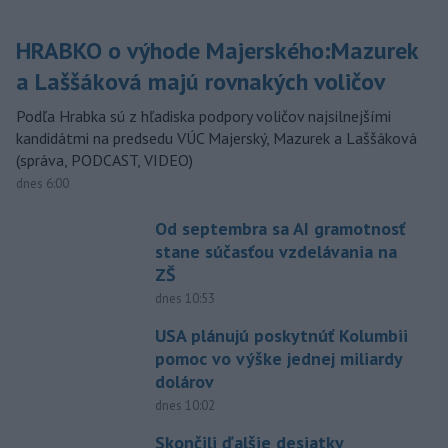
HRABKO o výhode Majerského:Mazurek
a Laššáková majú rovnakých voličov
Podľa Hrabka sú z hľadiska podpory voličov najsilnejšími
kandidátmi na predsedu VÚC Majerský, Mazurek a Laššáková
(správa, PODCAST, VIDEO)
dnes 6:00
Od septembra sa AI gramotnosť
stane súčasťou vzdelávania na
ZŠ
dnes 10:53
USA plánujú poskytnúť Kolumbii
pomoc vo výške jednej miliardy
dolárov
dnes 10:02
Skončili ďalšie desiatky