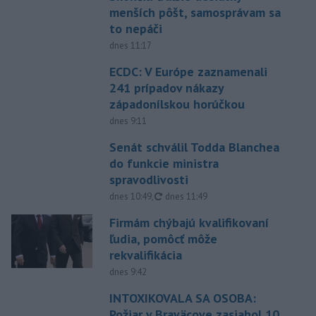
menších pôšt, samosprávam sa
to nepáči
dnes 11:17
ECDC: V Európe zaznamenali
241 prípadov nákazy
západonílskou horúčkou
dnes 9:11
Senát schválil Todda Blanchea
do funkcie ministra
spravodlivosti
aktualizované
dnes 10:49
,
dnes 11:49
Firmám chýbajú kvalifikovaní
ľudia, pomôcť môže
rekvalifikácia
dnes 9:42
INTOXIKOVALA SA OSOBA:
Požiar v Braväcove zasiahol 10